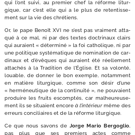
qui l’ont sui­vi, au pre­mier chef la réforme litur­
gique, car c’est elle qui a le plus de reten­tis­se­
ment sur la vie des chrétiens.
Or, le pape Benoît XVI ne s’est pas vrai­ment atta­
qué à ce mal, ni par des textes doc­tri­naux clairs
qui auraient « déter­mi­né » la foi catho­lique, ni par
une poli­tique sys­té­ma­tique de nomi­na­tion de car­
di­naux et d’é­vêques qui auraient été réel­le­ment
atta­chés à la Tradition de l’Église. Et sa volon­té,
louable, de don­ner le bon exemple, notam­ment
en matière litur­gique, comme son désir d’une
« her­mé­neu­tique de la conti­nui­té », ne pou­vaient
pro­duire les fruits escomp­tés, car mal­heu­reu­se­
ment ils se situaient encore
à l’in­té­rieur
même des
erreurs conci­liaires et de la réforme liturgique.
Ce que nous savons de
Jorge Mario Bergoglio
,
pas plus que ses pre­miers actes comme