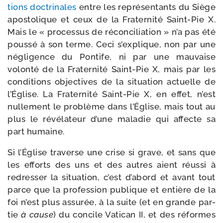
tions doc­tri­nales
entre les repré­sen­tants du Siège
apos­to­lique et ceux de la Fraternité Saint-​Pie X.
Mais le « pro­ces­sus de récon­ci­lia­tion » n’a pas été
pous­sé à son terme. Ceci s’ex­plique, non par une
négli­gence du Pontife, ni par une mau­vaise
volon­té de la Fraternité Saint-​Pie X, mais par les
condi­tions objec­tives de la situa­tion actuelle de
l’Église. La Fraternité Saint-​Pie X, en effet, n’est
nul­le­ment le pro­blème dans l’Église, mais tout au
plus le révé­la­teur d’une mala­die qui affecte sa
part humaine.
Si l’Église tra­verse une crise si grave, et sans que
les efforts des uns et des autres aient réus­si à
redres­ser la situa­tion, c’est d’a­bord et avant tout
parce que la pro­fes­sion publique et entière de la
foi n’est plus assu­rée, à la suite (et en grande par­
tie
à cause
) du concile Vatican II, et des réformes