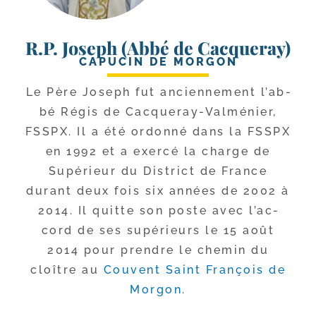
R.P. Joseph (Abbé de Cacqueray)
CAPUCIN DE MORGON
Le Père Joseph fut ancien­ne­ment l’ab­
bé Régis de Cacqueray-​Valménier,
FSSPX. Il a été ordon­né dans la FSSPX
en 1992 et a exer­cé la charge de
Supérieur du District de France
durant deux fois six années de 2002 à
2014. Il quitte son poste avec l’ac­
cord de ses supé­rieurs le 15 août
2014 pour prendre le che­min du
cloître au
Couvent Saint François de
Morgon
.