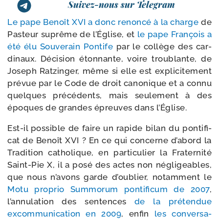
Suivez-nous sur Telegram
Le pape Benoît XVI a donc renon­cé à la charge
de
Pasteur suprême de l’Église, et
le pape François a
été élu Souverain Pontife
par le col­lège des car­
di­naux. Décision éton­nante, voire trou­blante, de
Joseph Ratzinger, même si elle est expli­ci­te­ment
pré­vue par le Code de droit cano­nique et a connu
quelques pré­cé­dents, mais seule­ment à des
époques de grandes épreuves dans l’Église.
Est-​il pos­sible de faire un rapide bilan du pon­ti­fi­
cat de Benoît XVI ? En ce qui concerne d’a­bord la
Tradition catho­lique, en par­ti­cu­lier la Fraternité
Saint-​Pie X, il a posé des actes non négli­geables,
que nous n’a­vons garde d’ou­blier, notam­ment le
Motu pro­prio Summorum pon­ti­fi­cum de 2007
,
l’an­nu­la­tion des sen­tences
de la pré­ten­due
excom­mu­ni­ca­tion en 2009
, enfin
les conver­sa­