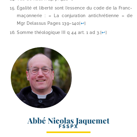
Égalité et liber­té sont l’es­sence du code de la Franc-​
maçonnerie : « La conju­ra­tion anti­chré­tienne » de
Mgr Delassus Pages 139–140
[
↩
]
Somme théo­lo­gique III q 44 art. 1 ad 3.
[
↩
]
Abbé Nicolas Jaquemet
FSSPX