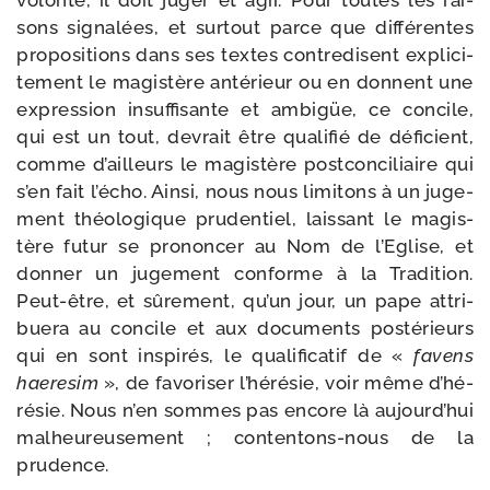
sons signa­lées, et sur­tout parce que dif­fé­rentes
pro­po­si­tions dans ses textes contre­disent expli­ci­
te­ment le magis­tère anté­rieur ou en donnent une
expres­sion insuf­fi­sante et ambigüe, ce concile,
qui est un tout, devrait être qua­li­fié de défi­cient,
comme d’ailleurs le magis­tère post­con­ci­liaire qui
s’en fait l’é­cho. Ainsi, nous nous limi­tons à un juge­
ment théo­lo­gique pru­den­tiel, lais­sant le magis­
tère futur se pro­non­cer au Nom de l’Eglise, et
don­ner un juge­ment conforme à la Tradition.
Peut-​être, et sûre­ment, qu’un jour, un pape attri­
bue­ra au concile et aux docu­ments pos­té­rieurs
qui en sont ins­pi­rés, le qua­li­fi­ca­tif de «
favens
hae­re­sim
», de favo­ri­ser l’hé­ré­sie, voir même d’hé­
ré­sie. Nous n’en sommes pas encore là aujourd’­hui
mal­heu­reu­se­ment ; contentons-​nous de la
prudence.