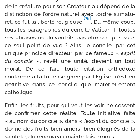
de la créa­ture pour son Créateur, au dépend de la
dis­tinc­tion de l’ordre natu­rel avec l’ordre sur­na­tu­
[15]
rel, ce fut la liber­té reli­gieuse
. Du même coup,
tous les para­graphes du concile Vatican II, toutes
ses phrases ne doivent-​ils pas être com­pris sous
ce seul point de vue ? Ainsi le concile, par cet
unique prin­cipe direc­teur, par ce fameux «
esprit
du concile
», revêt une uni­té, devient un tout
moral. De ce fait, toute cita­tion ortho­doxe
conforme à la foi ensei­gnée par l’Eglise, n’est en
défi­ni­tive dans ce concile que maté­riel­le­ment
catholique.
Enfin, les fruits, pour qui veut les voir, ne cessent
de confir­mer cette réa­li­té. Toute ini­tia­tive faite
« au nom du concile », dans « l’es­prit du concile »,
donne des fruits bien amers, bien éloi­gnés de la
sain­te­té, du renou­veau mainte fois promis.