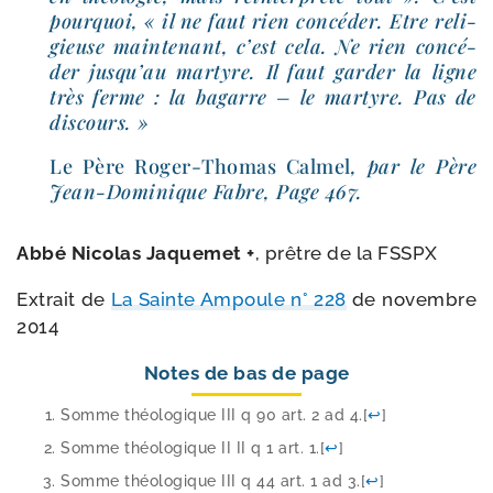
pour­quoi, « il ne faut rien concé­der. Etre reli­
gieuse main­te­nant, c’est cela. Ne rien concé­
der jus­qu’au mar­tyre. Il faut gar­der la ligne
très ferme : la bagarre – le mar­tyre. Pas de
discours. »
Le Père Roger-​Thomas Calmel
, par le Père
Jean-​Dominique Fabre, Page 467.
Abbé Nicolas Jaquemet +
, prêtre de la FSSPX
Extrait de
La Sainte Ampoule n° 228
de novembre
2014
Notes de bas de page
Somme théo­lo­gique III q 90 art. 2 ad 4.
[
↩
]
Somme théo­lo­gique II II q 1 art. 1.
[
↩
]
Somme théo­lo­gique III q 44 art. 1 ad 3.
[
↩
]