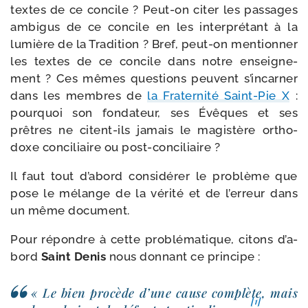
textes de ce concile ? Peut-​on citer les pas­sages
ambi­gus de ce concile en les inter­pré­tant à la
lumière de la Tradition ? Bref, peut-​on men­tion­ner
les textes de ce concile dans notre ensei­gne­
ment ? Ces mêmes ques­tions peuvent s’in­car­ner
dans les membres de
la Fraternité Saint-​Pie X
:
pour­quoi son fon­da­teur, ses Évêques et ses
prêtres ne citent-​ils jamais le magis­tère ortho­
doxe conci­liaire ou post-conciliaire ?
Il faut tout d’a­bord consi­dé­rer le pro­blème que
pose le mélange de la véri­té et de l’er­reur dans
un même document.
Pour répondre à cette pro­blé­ma­tique, citons d’a­
bord
Saint Denis
nous don­nant ce principe :
« Le bien pro­cède d’une cause com­plète, mais
[1]