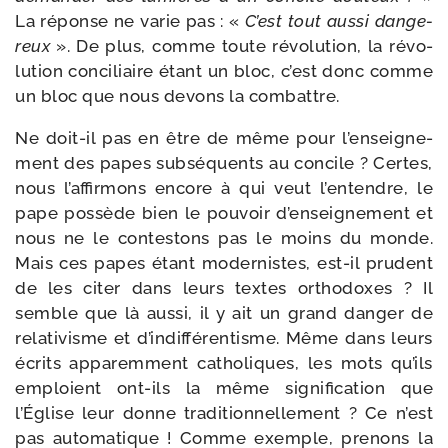
La réponse ne varie pas : «
C’est tout aus­si dan­ge­
reux
». De plus, comme toute révo­lu­tion, la révo­
lu­tion conci­liaire étant un bloc, c’est donc comme
un bloc que nous devons la combattre.
Ne doit-​il pas en être de même pour l’en­sei­gne­
ment des papes sub­sé­quents au concile ? Certes,
nous l’af­fir­mons encore à qui veut l’en­tendre, le
pape pos­sède bien le pou­voir d’en­sei­gne­ment et
nous ne le contes­tons pas le moins du monde.
Mais ces papes étant moder­nistes, est-​il pru­dent
de les citer dans leurs textes ortho­doxes ? Il
semble que là aus­si, il y ait un grand dan­ger de
rela­ti­visme et d’in­dif­fé­ren­tisme. Même dans leurs
écrits appa­rem­ment catho­liques, les mots qu’ils
emploient ont-​ils la même signi­fi­ca­tion que
l’Église leur donne tra­di­tion­nel­le­ment ? Ce n’est
pas auto­ma­tique ! Comme exemple, pre­nons la