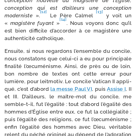
concep­tion nou­velle du magis­tère de l’Eglise,
concep­tion qui est d’ailleurs une concep­tion
[12]
[13]
moder­niste
».
Le Père Calmel
y voit un
[14]
«
magis­tère fuyant
»
. Nous voyons donc qu’il
est bien dif­fi­cile d’ac­cor­der à ce magis­tère une
authen­ti­ci­té catholique.
Ensuite, si nous regar­dons l’en­semble du concile,
nous consta­tons que celui-​ci a eu pour prin­ci­pale
fina­li­té l’œ­cu­mé­nisme. Ainsi, de près ou de loin,
bon nombre de textes ont cette erreur pour
lumière, pour leit­mo­tiv. Le concile Vatican II appli­
qué, c’est d’a­bord
la messe Paul VI
, puis
Assise I
, II
et III. D’ailleurs, le maître-​mot du concile, me
semble-​t-​il, fut l’é­ga­li­té : tout d’a­bord l’é­ga­li­té des
hommes d’Église entre eux, ce fut la col­lé­gia­li­té ;
puis l’é­ga­li­té des reli­gions, ce fut l’œ­cu­mé­nisme ;
enfin l’é­ga­li­té des hommes avec Dieu, véri­table
relent du péché ori­gi­nel au dépend de l’a­do­ra­tion