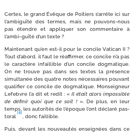
Certes, le grand Évêque de Poitiers s’ar­rête ici sur
l’am­bi­guï­té des termes, mais ne pouvons-​nous
pas étendre et appli­quer son com­men­taire à
l’ambi-​guïté d’un texte ?
Maintenant qu’en est-​il pour le concile Vatican II ?
Tout d’a­bord, il faut le réaf­fir­mer, ce concile n’a pas
le carac­tère infaillible d’un concile dog­ma­tique.
On ne trouve pas dans ses textes la pré­sence
simul­ta­née des quatre notes néces­saires pou­vant
qua­li­fier ce concile de dog­ma­tique. Monseigneur
Lefebvre l’a dit et redit : «
Il était alors impos­sible
de défi­nir quoi que ce soit !
». De plus, en leur
temps, les auto­ri­tés de l’é­poque l’ont décla­ré pas­
[8]
to­ral
, donc faillible.
Puis, devant les nou­veau­tés ensei­gnées dans ce