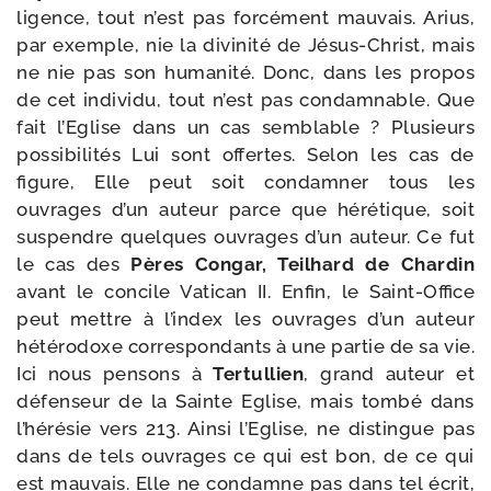
li­gence, tout n’est pas for­cé­ment mau­vais. Arius,
par exemple, nie la divi­ni­té de Jésus-​Christ, mais
ne nie pas son huma­ni­té. Donc, dans les pro­pos
de cet indi­vi­du, tout n’est pas condam­nable. Que
fait l’Eglise dans un cas sem­blable ? Plusieurs
pos­si­bi­li­tés Lui sont offertes. Selon les cas de
figure, Elle peut soit condam­ner tous les
ouvrages d’un auteur parce que héré­tique, soit
sus­pendre quelques ouvrages d’un auteur. Ce fut
le cas des
Pères Congar, Teilhard de Chardin
avant le concile Vatican II. Enfin, le Saint-​Office
peut mettre à l’in­dex les ouvrages d’un auteur
hété­ro­doxe cor­res­pon­dants à une par­tie de sa vie.
Ici nous pen­sons à
Tertullien
, grand auteur et
défen­seur de la Sainte Eglise, mais tom­bé dans
l’hé­ré­sie vers 213. Ainsi l’Eglise, ne dis­tingue pas
dans de tels ouvrages ce qui est bon, de ce qui
est mau­vais. Elle ne condamne pas dans tel écrit,