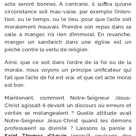
acte seront bonnes. A contra­rio, il suf­fi­ra qu’une
cir­cons­tance soit mau-​vaise, par exemple l’in­ten­
tion, ou le temps, ou le lieu, pour que l’acte soit
mora­le­ment mau­vais. Prendre son repas dans sa
salle à man­ger, n’a rien d’im­mo­ral. En revanche,
man­ger un sand­wich dans une église est un
péché contre la ver­tu de religion.
Ainsi, que ce soit dans l’ordre de la foi ou de la
morale, nous voyons un prin­cipe uni­fi­ca­teur qui
fait que l’acte de foi est vrai, et que cet acte moral
est bon.
Maintenant, com­ment Notre-​Seigneur Jésus-​
Christ agissait-​Il devant un dis­cours où erreurs et
véri­tés se mélan­geaient ? Quelle atti­tude avait
Notre-​Seigneur Jésus-​Christ quand les démons
pro­fes­saient sa divi­ni­té ? Laissons la parole à
Saint Thomas d’Aquin
lors­qu’il envi­sage des