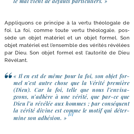
le mal vient de défauts par­ti­cu­liers. »
Appliquons ce prin­cipe à la ver­tu théo­lo­gale de
foi. La foi, comme toute ver­tu théo­lo­gale, pos­
sède un objet maté­riel et un objet for­mel. Son
objet maté­riel est l’en­semble des véri­tés révé­lées
par Dieu. Son objet for­mel est l’au­to­ri­té de Dieu
Révélant.
« Il en est de même pour la foi, son objet for­
mel n’est autre chose que la Vérité pre­mière
(Dieu). Car la foi, telle que nous l’en­vi­sa­
geons, n’adhère à une véri­té, que par-​ce que
Dieu l’a révé­lée aux hommes ; par consé­quent
la véri­té divine est comme le motif qui déter­
[2]
mine son adhé­sion. »