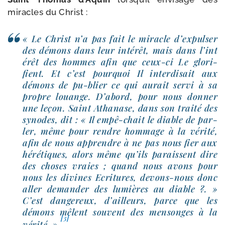
miracles du Christ :
« Le Christ n’a pas fait le miracle d’ex­pul­ser
des démons dans leur inté­rêt, mais dans l’in­t
é­rêt des hommes afin que ceux-​ci Le glo­ri­
fient. Et c’est pour­quoi Il inter­di­sait aux
démons de pu-​blier ce qui aurait ser­vi à sa
propre louange. D’abord, pour nous don­ner
une leçon. Saint Athanase, dans son trai­té des
synodes, dit : « Il empê-​chait le diable de par­
ler, même pour rendre hom­mage à la véri­té,
afin de nous apprendre à ne pas nous fier aux
héré­tiques, alors même qu’ils paraissent dire
des choses vraies ; quand nous avons pour
nous les divines Ecritures, devons-​nous donc
aller deman­der des lumières au diable ?. »
C’est dan­ge­reux, d’ailleurs, parce que les
démons mêlent sou­vent des men­songes à la
[3]
véri­té. »