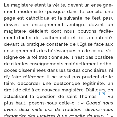
Le magis­tère étant la véri­té, devant un ensei­gne­
ment moder­niste (puisque dans le concile une
page est catho­lique et la sui­vante ne l’est pas),
devant un ensei­gne­ment ambi­gu, devant un
magis­tère défi­cient dont nous pou­vons faci­le­
ment dou­ter de l’au­then­ti­ci­té et de son auto­ri­té,
devant la pra­tique constante de l’Eglise face aux
ensei­gne­ments des héré­siarques ou de ce qui s’é­
loigne de la foi tra­di­tion­nelle, il n’est pas pos­sible
de citer les ensei­gne­ments maté­riel­le­ment ortho­
doxes dis­sé­mi­nées dans les textes conci­liaires, ni
d’y faire réfé­rence. Il ne serait pas pru­dent de le
faire, d’ac­cor­der une quel­conque légi­ti­mi­té, un
droit de cité à ce nou­veau magis­tère. D’ailleurs, en
[16]
actua­li­sant la ques­tion de saint Thomas
vu
plus haut, posons-​nous celle-​ci : «
Quand nous
avons deux mille ans de Tradition, devons-​nous
deman­der des lumières à un concile dou­teux ?
»