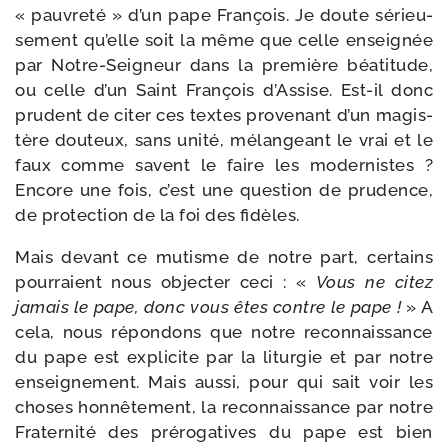
« pau­vre­té » d’un pape François. Je doute sérieu­
se­ment qu’elle soit la même que celle ensei­gnée
par Notre-​Seigneur dans la pre­mière béa­ti­tude,
ou celle d’un Saint François d’Assise. Est-​il donc
pru­dent de citer ces textes pro­ve­nant d’un magis­
tère dou­teux, sans uni­té, mélan­geant le vrai et le
faux comme savent le faire les moder­nistes ?
Encore une fois, c’est une ques­tion de pru­dence,
de pro­tec­tion de la foi des fidèles.
Mais devant ce mutisme de notre part, cer­tains
pour­raient nous objec­ter ceci : «
Vous ne citez
jamais le pape, donc vous êtes contre le pape !
» A
cela, nous répon­dons que notre recon­nais­sance
du pape est expli­cite par la litur­gie et par notre
ensei­gne­ment. Mais aus­si, pour qui sait voir les
choses hon­nê­te­ment, la recon­nais­sance par notre
Fraternité des pré­ro­ga­tives du pape est bien