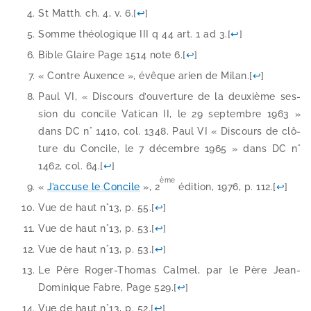
St Matth. ch. 4, v. 6.
[
↩
]
Somme théo­lo­gique III q 44 art. 1 ad 3.
[
↩
]
Bible Glaire Page 1514 note 6.
[
↩
]
« Contre Auxence », évêque arien de Milan.
[
↩
]
Paul VI, « Discours d’ou­ver­ture de la deuxième ses­
sion du concile Vatican II, le 29 sep­tembre 1963 »
dans DC n° 1410, col. 1348. Paul VI « Discours de clô­
ture du Concile, le 7 décembre 1965 » dans DC n°
1462, col. 64.
[
↩
]
ème
«
J’accuse le Concile
», 2
édi­tion, 1976, p. 112.
[
↩
]
Vue de haut n°13, p. 55.
[
↩
]
Vue de haut n°13, p. 53.
[
↩
]
Vue de haut n°13, p. 53.
[
↩
]
Le Père Roger-​Thomas Calmel, par le Père Jean-​
Dominique Fabre, Page 529.
[
↩
]
Vue de haut n°13, p. 52.
[
↩
]