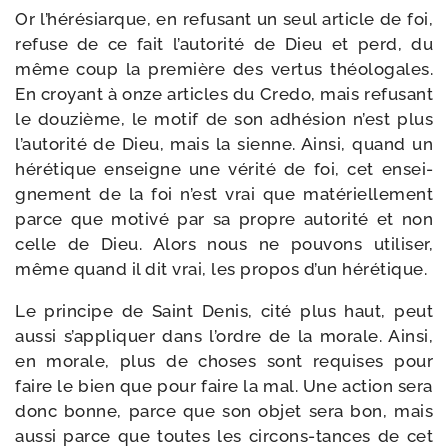
Or l’hé­ré­siarque, en refu­sant un seul article de foi,
refuse de ce fait l’au­to­ri­té de Dieu et perd, du
même coup la pre­mière des ver­tus théo­lo­gales.
En croyant à onze articles du Credo, mais refu­sant
le dou­zième, le motif de son adhé­sion n’est plus
l’au­to­ri­té de Dieu, mais la sienne. Ainsi, quand un
héré­tique enseigne une véri­té de foi, cet ensei­
gne­ment de la foi n’est vrai que maté­riel­le­ment
parce que moti­vé par sa propre auto­ri­té et non
celle de Dieu. Alors nous ne pou­vons uti­li­ser,
même quand il dit vrai, les pro­pos d’un hérétique.
Le prin­cipe de Saint Denis, cité plus haut, peut
aus­si s’ap­pli­quer dans l’ordre de la morale. Ainsi,
en morale, plus de choses sont requises pour
faire le bien que pour faire la mal. Une action sera
donc bonne, parce que son objet sera bon, mais
aus­si parce que toutes les circons-​tances de cet