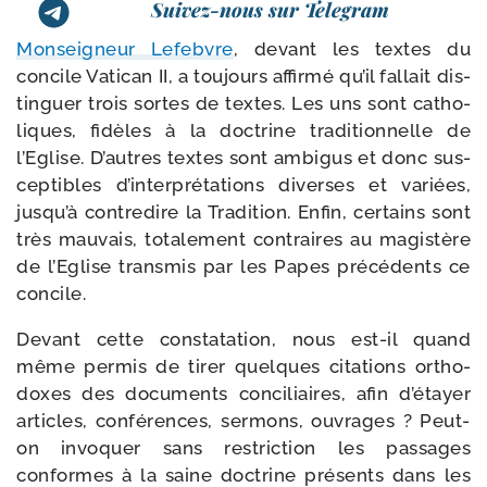
Suivez-nous sur Telegram
Monseigneur Lefebvre
, devant les textes du
concile Vatican II, a tou­jours affir­mé qu’il fal­lait dis­
tin­guer trois sortes de textes. Les uns sont catho­
liques, fidèles à la doc­trine tra­di­tion­nelle de
l’Eglise. D’autres textes sont ambi­gus et donc sus­
cep­tibles d’in­ter­pré­ta­tions diverses et variées,
jus­qu’à contre­dire la Tradition. Enfin, cer­tains sont
très mau­vais, tota­le­ment contraires au magis­tère
de l’Eglise trans­mis par les Papes pré­cé­dents ce
concile.
Devant cette consta­ta­tion, nous est-​il quand
même per­mis de tirer quelques cita­tions ortho­
doxes des docu­ments conci­liaires, afin d’é­tayer
articles, confé­rences, ser­mons, ouvrages ? Peut-​
on invo­quer sans res­tric­tion les pas­sages
conformes à la saine doc­trine pré­sents dans les