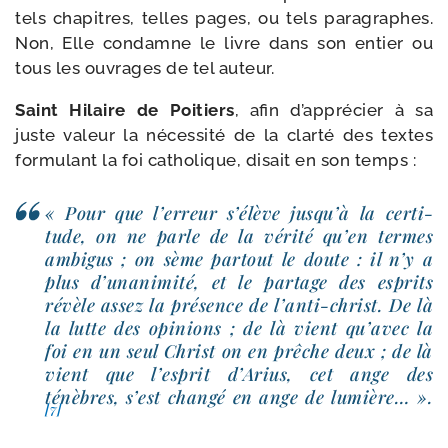
tels cha­pitres, telles pages, ou tels para­graphes.
Non, Elle condamne le livre dans son entier ou
tous les ouvrages de tel auteur.
Saint Hilaire de Poitiers
, afin d’ap­pré­cier à sa
juste valeur la néces­si­té de la clar­té des textes
for­mu­lant la foi catho­lique, disait en son temps :
« Pour que l’er­reur s’é­lève jus­qu’à la cer­ti­
tude, on ne parle de la véri­té qu’en termes
ambi­gus ; on sème par­tout le doute : il n’y a
plus d’u­na­ni­mi­té, et le par­tage des esprits
révèle assez la pré­sence de l’anti-​christ. De là
la lutte des opi­nions ; de là vient qu’a­vec la
foi en un seul Christ on en prêche deux ; de là
vient que l’es­prit d’Arius, cet ange des
ténèbres, s’est chan­gé en ange de lumière… ».
[7]