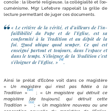
concile : la liber­té reli­gieuse, la col­lé­gia­li­té et l’œ­
cu­mé­nisme, Mgr Lefebvre rap­pe­lait la grille de
lec­ture per­met­tant de juger ces documents.
« Le cri­tère de la véri­té, et d’ailleurs de l’in­
failli­bi­li­té du Pape et de l’Eglise, est sa
confor­mi­té à la Tradition et au dépôt de la
foi. Quod ubique quod sem­per. Ce qui est
ensei­gné par­tout et tou­jours, dans l’es­pace et
dans le temps. S’éloigner de la Tradition c’est
[9]
s’é­loi­gner de l’Eglise. »
.
Ainsi le pré­lat d’Ecône voit dans ce magis­tère
«
Un magis­tère qui n’est pas fidèle à la
[10]
Tradition
»
; «
Un magis­tère qui détruit ce
magis­tère [de tou­jours], qui détruit cette
[11]
Tradition
»
; «
Un magis­tère nou­veau ou une