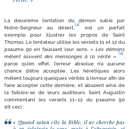
La deuxième ten­ta­tion du démon subie par
[4]
Notre-​Seigneur au désert,
est un par­fait
exemple pour illus­trer les pro­pos de Saint
Thomas. Le ten­ta­teur uti­lise les ver­sets 11 et 12 du
psaume 90 en faus­sant leur sens. «
Les démons
[5]
mêlent sou­vent des men­songes à la véri­té
»
,
parce qu’en effet, l’er­reur abso­lue n’a aucune
chance d’être accep­tée. Les héré­tiques alors
mêlent tou­jours quelques véri­tés à l’er­reur afin de
faire accep­ter cette der­nière, et abusent ain­si de
la faibles-​se de leurs audi­teurs. Saint Augustin
com­men­tant les ver­sets 11–12 du psaume 90
dit ceci :
« Quand satan cite la Bible, il ne cherche pas
à en éclair­cir le sens, mais à l’obs­cur­cir, et