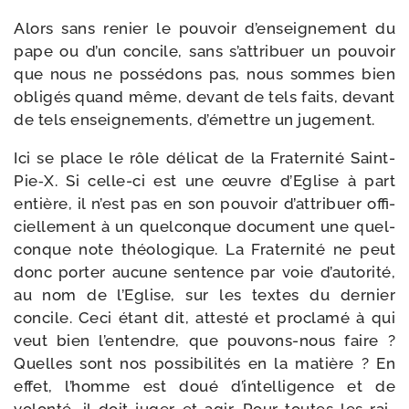
Alors sans renier le pou­voir d’en­sei­gne­ment du
pape ou d’un concile, sans s’at­tri­buer un pou­voir
que nous ne pos­sé­dons pas, nous sommes bien
obli­gés quand même, devant de tels faits, devant
de tels ensei­gne­ments, d’é­mettre un jugement.
Ici se place le rôle déli­cat de la Fraternité Saint-​
Pie‑X. Si celle-​ci est une œuvre d’Eglise à part
entière, il n’est pas en son pou­voir d’at­tri­buer offi­
ciel­le­ment à un quel­conque docu­ment une quel­
conque note théo­lo­gique. La Fraternité ne peut
donc por­ter aucune sen­tence par voie d’au­to­ri­té,
au nom de l’Eglise, sur les textes du der­nier
concile. Ceci étant dit, attes­té et pro­cla­mé à qui
veut bien l’en­tendre, que pouvons-​nous faire ?
Quelles sont nos pos­si­bi­li­tés en la matière ? En
effet, l’homme est doué d’in­tel­li­gence et de
volon­té, il doit juger et agir. Pour toutes les rai­