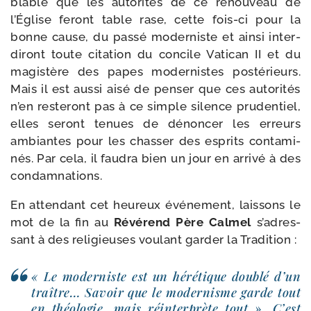
blable que les auto­ri­tés de ce renou­veau de
l’Église feront table rase, cette fois-​ci pour la
bonne cause, du pas­sé moder­niste et ain­si inter­
di­ront toute cita­tion du concile Vatican II et du
magis­tère des papes moder­nistes pos­té­rieurs.
Mais il est aus­si aisé de pen­ser que ces auto­ri­tés
n’en res­te­ront pas à ce simple silence pru­den­tiel,
elles seront tenues de dénon­cer les erreurs
ambiantes pour les chas­ser des esprits conta­mi­
nés. Par cela, il fau­dra bien un jour en arri­vé à des
condamnations.
En atten­dant cet heu­reux évé­ne­ment, lais­sons le
mot de la fin au
Révérend Père Calmel
s’a­dres­
sant à des reli­gieuses vou­lant gar­der la Tradition :
« Le moder­niste est un héré­tique dou­blé d’un
traître… Savoir que le moder­nisme garde tout
en théo­lo­gie, mais réin­ter­prète tout ». C’est