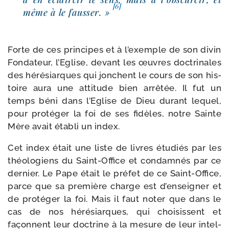
[6]
même à le faus­ser. »
Forte de ces prin­cipes et à l’exemple de son divin
Fondateur, l’Eglise, devant les œuvres doc­tri­nales
des héré­siarques qui jonchent le cours de son his­
toire aura une atti­tude bien arrê­tée. Il fut un
temps béni dans l’Eglise de Dieu durant lequel,
pour pro­té­ger la foi de ses fidèles, notre Sainte
Mère avait éta­bli un index.
Cet index était une liste de livres étu­diés par les
théo­lo­giens du Saint-​Office et condam­nés par ce
der­nier. Le Pape était le pré­fet de ce Saint-​Office,
parce que sa pre­mière charge est d’en­sei­gner et
de pro­té­ger la foi. Mais il faut noter que dans le
cas de nos héré­siarques, qui choi­sissent et
façonnent leur doc­trine à la mesure de leur intel­