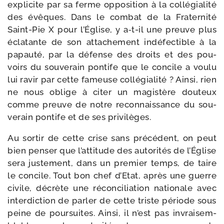
expli­cite par sa ferme oppo­si­tion à la col­lé­gia­li­té
des évêques. Dans le com­bat de la Fraternité
Saint-​Pie X pour l’Église, y a‑t-​il une preuve plus
écla­tante de son atta­che­ment indé­fec­tible à la
papau­té, par la défense des droits et des pou­
voirs du sou­ve­rain pon­tife que le concile a vou­lu
lui ravir par cette fameuse col­lé­gia­li­té ? Ainsi, rien
ne nous oblige à citer un magis­tère dou­teux
comme preuve de notre recon­nais­sance du sou­
ve­rain pon­tife et de ses privilèges.
Au sor­tir de cette crise sans pré­cé­dent, on peut
bien pen­ser que l’at­ti­tude des auto­ri­tés de l’Église
sera jus­te­ment, dans un pre­mier temps, de taire
le concile. Tout bon chef d’Etat, après une guerre
civile, décrète une récon­ci­lia­tion natio­nale avec
inter­dic­tion de par­ler de cette triste période sous
peine de pour­suites. Ainsi, il n’est pas invrai­sem­