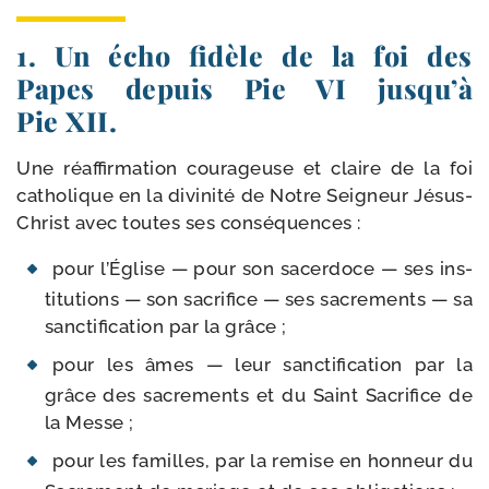
1. Un écho fidèle de la foi des
Papes depuis Pie VI jusqu’à
Pie XII.
Une réaf­fir­ma­tion cou­ra­geuse et claire de la foi
catho­lique en la divi­ni­té de Notre Seigneur Jésus-​
Christ avec toutes ses conséquences :
pour l’Église — pour son sacer­doce — ses ins­
ti­tu­tions — son sacri­fice — ses sacre­ments — sa
sanc­ti­fi­ca­tion par la grâce ;
pour les âmes — leur sanc­ti­fi­ca­tion par la
grâce des sacre­ments et du Saint Sacrifice de
la Messe ;
pour les familles, par la remise en hon­neur du