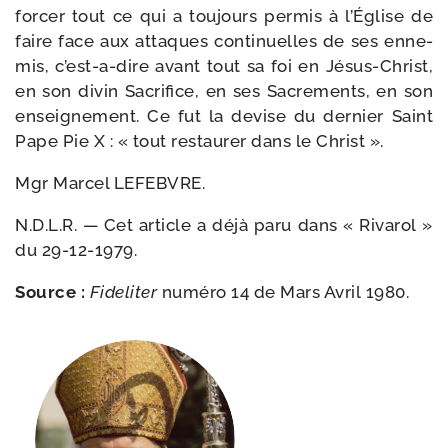
for­cer tout ce qui a tou­jours per­mis à l’Église de
faire face aux attaques conti­nuelles de ses enne­
mis, c’est-a-dire avant tout sa foi en Jésus-​Christ,
en son divin Sacrifice, en ses Sacrements, en son
ensei­gne­ment. Ce fut la devise du der­nier Saint
Pape Pie X : « tout res­tau­rer dans le Christ ».
Mgr Marcel LEFEBVRE.
N.D.L.R. — Cet article a déjà paru dans « Rivarol »
du 29-12-1979.
Source :
Fideliter
numé­ro 14 de Mars Avril 1980.