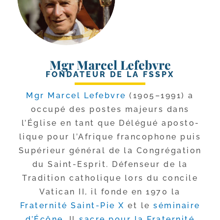
Mgr Marcel Lefebvre
FONDATEUR DE LA FSSPX
Mgr Marcel Lefebvre
(1905–1991) a
occu­pé des postes majeurs dans
l’Église en tant que Délégué apos­to­
lique pour l’Afrique fran­co­phone puis
Supérieur géné­ral de la Congrégation
du Saint-​Esprit. Défenseur de la
Tradition catho­lique lors du concile
Vatican II, il fonde en 1970 la
Fraternité Saint-​Pie X
et le
sémi­naire
d’Écône
. Il
sacre pour la Fraternité