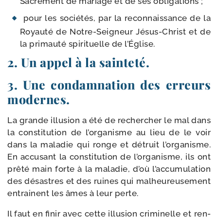
Sacrement de mariage et de ses obligations ;
pour les socié­tés, par la recon­nais­sance de la
Royauté de Notre-​Seigneur Jésus-​Christ et de
la pri­mau­té spi­ri­tuelle de l’Église.
2. Un appel à la sainteté.
3. Une condamnation des erreurs
modernes.
La grande illu­sion a été de recher­cher le mal dans
la consti­tu­tion de l’organisme au lieu de le voir
dans la mala­die qui ronge et détruit l’organisme.
En accu­sant la consti­tu­tion de l’organisme, ils ont
prê­té main forte à la mala­die, d’où l’accumulation
des désastres et des ruines qui mal­heu­reu­se­ment
entrainent les âmes à leur perte.
Il faut en finir avec cette illu­sion cri­mi­nelle et ren­