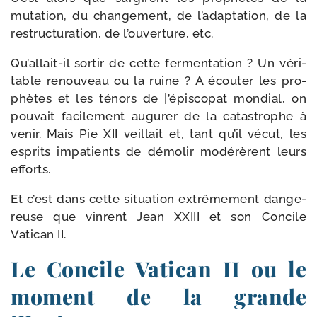
muta­tion, du chan­ge­ment, de l’adaptation, de la
restruc­tu­ra­tion, de l’ouverture, etc.
Qu’allait-il sor­tir de cette fer­men­ta­tion ? Un véri­
table renou­veau ou la ruine ? A écou­ter les pro­
phètes et les ténors de |’épis­co­pat mon­dial, on
pou­vait faci­le­ment augu­rer de la catas­trophe à
venir. Mais Pie XII veillait et, tant qu’il vécut, les
esprits impa­tients de démo­lir modé­rèrent leurs
efforts.
Et c’est dans cette situa­tion extrê­me­ment dan­ge­
reuse que vinrent Jean XXIII et son Concile
Vatican II.
Le Concile Vatican II ou le
moment de la grande