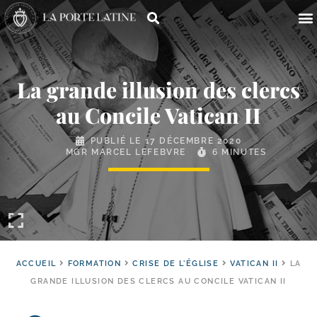
La grande illusion des clercs
au Concile Vatican II
PUBLIÉ LE
17 DÉCEMBRE 2020
MGR MARCEL LEFEBVRE
6 MINUTES
ACCUEIL
FORMATION
CRISE DE L'ÉGLISE
VATICAN II
LA
GRANDE ILLUSION DES CLERCS AU CONCILE VATICAN II