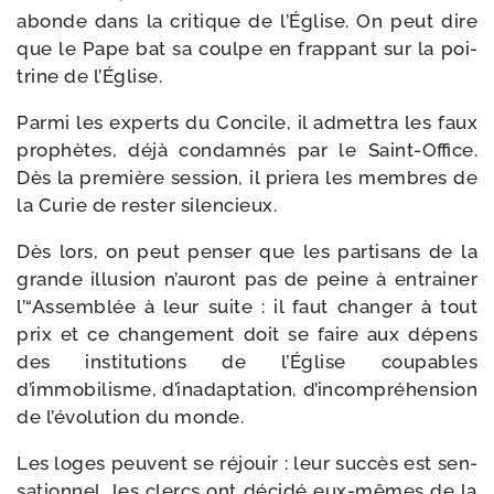
abonde dans la cri­tique de l’Église. On peut dire
que le Pape bat sa coulpe en frap­pant sur la poi­
trine de l’Église.
Parmi les experts du Concile, il admet­tra les faux
pro­phètes, déjà condam­nés par le Saint-​Office.
Dès la pre­mière ses­sion, il prie­ra les membres de
la Curie de res­ter silencieux.
Dès lors, on peut pen­ser que les par­ti­sans de la
grande illu­sion n’auront pas de peine à entrai­ner
l’“Assemblée à leur suite : il faut chan­ger à tout
prix et ce chan­ge­ment doit se faire aux dépens
des ins­ti­tu­tions de l’Église cou­pables
d’immobilisme, d’inadaptation, d’in­com­pré­hen­sion
de l’évolution du monde.
Les loges peuvent se réjouir : leur suc­cès est sen­
sa­tion­nel, les clercs ont déci­dé eux-​mêmes de la