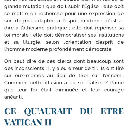
grande muta­tion que doit subir l’Église ; elle doit
se mettre en recherche pour une expres­sion de
son dogme adap­tée à l’esprit moderne, c’est-à-
dire à l’athéisme pra­tique ; elle doit repen­ser sa
loi morale ; elle doit démo­cra­ti­ser ses ins­ti­tu­tions
et sa litur­gie, selon l’orientation d’esprit de
l’homme moderne pro­fon­dé­ment démocrate.
On peut dire de ces clercs dont beau­coup sont
des incons­cients : il y a eu erreur de tir, ils ont tiré
sur eux-​mêmes au lieu de tirer sur l’ennemi.
Comment cette illu­sion a pu se réa­li­ser ? Parce
que leur foi était dimi­nuée et leur cou­rage
anéanti.
CE QU’AURAIT DU ETRE
VATICAN II