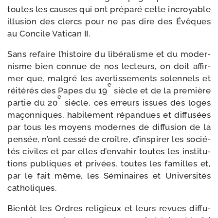
toutes les causes qui ont pré­pa­ré cette incroyable
illu­sion des clercs pour ne pas dire des Évêques
au Concile Vatican II.
Sans refaire l’his­toire du libé­ra­lisme et du moder­
nisme bien connue de nos lec­teurs, on doit affir­
mer que, mal­gré les aver­tis­se­ments solen­nels et
e
réité­rés des Papes du 19
siècle et de la pre­mière
e
par­tie du 20
siècle, ces erreurs issues des loges
maçon­niques, habi­le­ment répan­dues et dif­fu­sées
par tous les moyens modernes de dif­fu­sion de la
pen­sée, n’ont ces­sé de croître, d’inspirer les socié­
tés civiles et par elles d’envahir toutes les ins­ti­tu­
tions publiques et pri­vées, toutes les familles et,
par le fait même, les Séminaires et Universités
catholiques.
Bientôt les Ordres reli­gieux et leurs revues dif­fu­