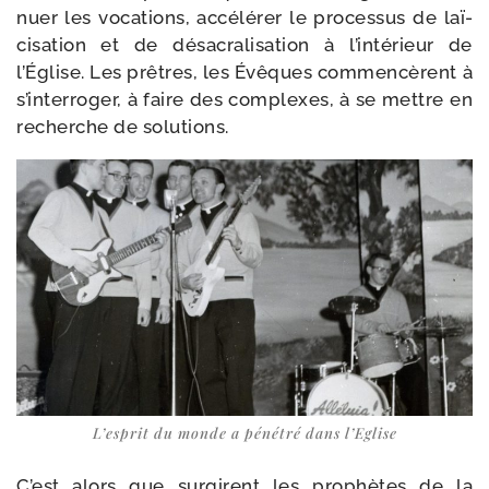
nuer les voca­tions, accé­lé­rer le pro­ces­sus de laï­
ci­sa­tion et de désa­cra­li­sa­tion à l’intérieur de
l’Église. Les prêtres, les Évêques com­men­cèrent à
s’interroger, à faire des com­plexes, à se mettre en
recherche de solutions.
L’esprit du monde a péné­tré dans l’Eglise
C’est alors que sur­girent les pro­phètes de la