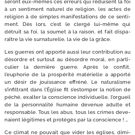
se­ront eux-​mêmes ces erreurs qui réduisent la foi
à un sen­ti­ment natu­rel de reli­gion, les actes de
reli­gion à de simples mani­fes­ta­tions de ce sen­ti­
ment. Dès lors, c’est le cler­gé lui-​même qui
détruit sa foi, la sou­met à la rai­son, et fait dis­pa­
raître la vie sur­na­tu­relle, la vie de la grâce.
Les guerres ont appor­té aus­si leur contri­bu­tion au
désordre et sur­tout au désordre moral, en par­ti­
cu­lier la der­nière guerre. Après le conflit,
l’euphorie de la pros­pé­ri­té maté­rielle a appor­té
un désir de jouis­sance effré­né. Le natu­ra­lisme
s’infiltrant dans l’Église fit s’estomper la notion de
péché, exal­ter la conscience indi­vi­duelle, l’orgueil
de la per­son­na­li­té humaine deve­nue adulte et
res­pon­sable. Tous les abus, tous les crimes deve­
naient légi­times et pro­té­gés par la conscience ! …
Ce cli­mat ne pou­vait que vider les églises, dimi­