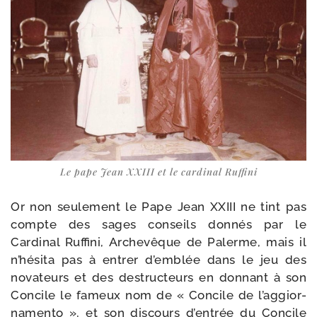
Le pape Jean XXIII et le car­di­nal Ruffini
Or non seule­ment le Pape Jean XXIII ne tint pas
compte des sages conseils don­nés par le
Cardinal Ruffini, Archevêque de Palerme, mais il
n’hésita pas à entrer d’emblée dans le jeu des
nova­teurs et des des­truc­teurs en don­nant à son
Concile le fameux nom de « Concile de l’ag­gior­
na­men­to », et son dis­cours d’entrée du Concile