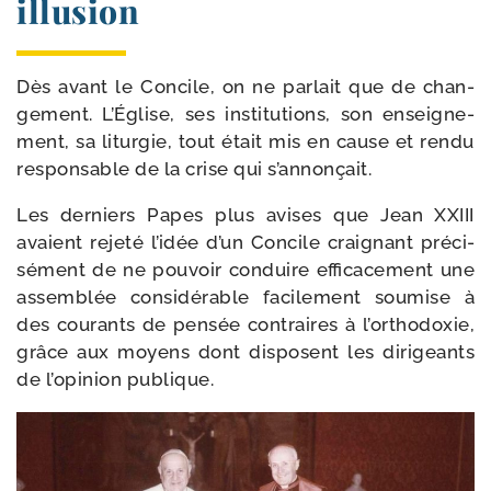
illusion
Dès avant le Concile, on ne par­lait que de chan­
ge­ment. L’Église, ses ins­ti­tu­tions, son ensei­gne­
ment, sa litur­gie, tout était mis en cause et ren­du
res­pon­sable de la crise qui s’annonçait.
Les der­niers Papes plus avises que Jean XXIII
avaient reje­té l’idée d’un Concile crai­gnant pré­ci­
sé­ment de ne pou­voir conduire effi­ca­ce­ment une
assem­blée consi­dé­rable faci­le­ment sou­mise à
des cou­rants de pen­sée contraires à l’orthodoxie,
grâce aux moyens dont dis­posent les diri­geants
de l’opinion publique.