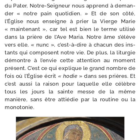
du Pater, Notre-​Seigneur nous apprend à deman­
der « notre pain quo­ti­dien. » Et de son côté,
l’Église nous enseigne à prier la Vierge Marie
« main­te­nant », car tel est bien le terme uti­li­sé
dans la prière de l’Ave Maria. Notre âme s’élève
vers elle, « nunc », c’est-à-dire à cha­cun des ins­
tants qui com­posent notre vie. De plus, la litur­gie
démontre à l’envie cette atten­tion au moment
pré­sent. C’est ce qui explique le grand nombre de
fois où l’Église écrit
« hodie
» dans ses prières. Et
c’est aus­si la rai­son pour laquelle elle célèbre
tous les jours la sainte messe de la même
manière, sans être attié­die par la rou­tine ou la
monotonie.