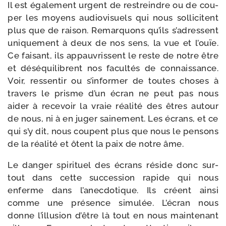
Il est éga­le­ment urgent de res­treindre ou de cou­
per les moyens audio­vi­suels qui nous sol­li­citent
plus que de rai­son. Remarquons qu’ils s’adressent
uni­que­ment à deux de nos sens, la vue et l’ouïe.
Ce fai­sant, ils appau­vrissent le reste de notre être
et dés­équi­librent nos facul­tés de connais­sance.
Voir, res­sen­tir ou s’informer de toutes choses à
tra­vers le prisme d’un écran ne peut pas nous
aider à rece­voir la vraie réa­li­té des êtres autour
de nous, ni à en juger sai­ne­ment. Les écrans, et ce
qui s’y dit, nous coupent plus que nous le pen­sons
de la réa­li­té et ôtent la paix de notre âme.
Le dan­ger spi­ri­tuel des écrans réside donc sur­
tout dans cette suc­ces­sion rapide qui nous
enferme dans l’a­nec­do­tique. Ils créent ain­si
comme une pré­sence simu­lée. L’écran nous
donne l’illu­sion d’être là tout en nous main­te­nant