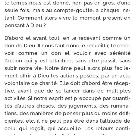
le temps nous est don­né, non pas en gros, d’une
seule fois, mais au compte-​goutte, à chaque ins­
tant. Comment alors vivre le moment pré­sent en
pen­sant à Dieu ?
D’abord et avant tout, en le rece­vant comme un
don de Dieu. Il nous faut donc le recueillir, le rece­
voir, comme un don et vou­loir avec séré­ni­té
l’action qui y est atta­chée, sans être pas­sif, sans
subir notre vie. Notre âme peut alors plus faci­le­
ment offrir à Dieu les actions posées, par un acte
volon­taire de cha­ri­té. Elle doit d’abord être récep­
tive, avant que de se lan­cer dans de mul­tiples
acti­vi­tés. Si notre esprit est pré­oc­cu­pé par quan­ti­
tés d’autres choses, des juge­ments, des rumi­na­
tions, des manières de pen­ser plus ou moins défi­
cientes, etc. il ne peut pas être dans l’at­ti­tude de
celui qui reçoit, qui accueille. Les retours conti­