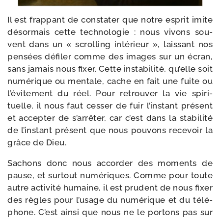
Il est frap­pant de consta­ter que notre esprit imite
désor­mais cette tech­no­lo­gie : nous vivons sou­
vent dans un « scrol­ling inté­rieur », lais­sant nos
pen­sées défi­ler comme des images sur un écran,
sans jamais nous fixer. Cette insta­bi­li­té, qu’elle soit
numé­rique ou men­tale, cache en fait une fuite ou
l’évitement du réel. Pour retrou­ver la vie spi­ri­
tuelle, il nous faut ces­ser de fuir l’ins­tant pré­sent
et accep­ter de s’ar­rê­ter, car c’est dans la sta­bi­li­té
de l’ins­tant pré­sent que nous pou­vons rece­voir la
grâce de Dieu.
Sachons donc nous accor­der des moments de
pause, et sur­tout numé­riques. Comme pour toute
autre acti­vi­té humaine, il est pru­dent de nous fixer
des règles pour l’usage du numé­rique et du télé­
phone. C’est ain­si que nous ne le por­tons pas sur