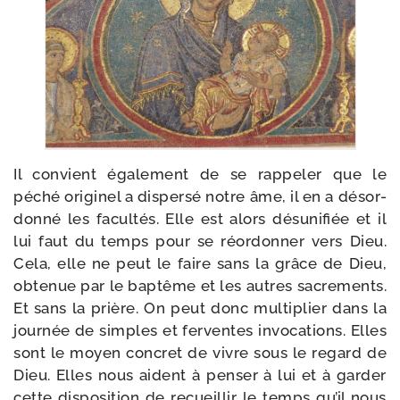
Il convient éga­le­ment de se rap­pe­ler que le
péché ori­gi­nel a dis­per­sé notre âme, il en a désor­
don­né les facul­tés. Elle est alors dés­uni­fiée et il
lui faut du temps pour se réor­don­ner vers Dieu.
Cela, elle ne peut le faire sans la grâce de Dieu,
obte­nue par le bap­tême et les autres sacre­ments.
Et sans la prière. On peut donc mul­ti­plier dans la
jour­née de simples et fer­ventes invo­ca­tions. Elles
sont le moyen concret de vivre sous le regard de
Dieu. Elles nous aident à pen­ser à lui et à gar­der
cette dis­po­si­tion de recueillir le temps qu’il nous