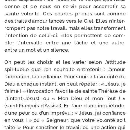
donne et de nous en ser­vir pour accom­plir sa
sainte volon­té. Ces courtes prières sont comme
des traits d’amour lan­cés vers le Ciel. Elles n’in­ter­
rompent pas notre tra­vail, mais elles trans­forment
l’in­ten­tion de celui-​ci. Elles per­mettent de com­
bler l’in­ter­valle entre une tâche et une autre,
entre un mot et un silence.
On peut les choi­sir et les varier selon l’at­ti­tude
spi­ri­tuelle que l’on sou­haite entre­te­nir : l’a­mour,
l’a­do­ra­tion, la confiance. Pour s’u­nir à la volon­té de
Dieu à chaque ins­tant, on peut répé­ter : « Jésus, je
t’aime ! » (invo­ca­tion favo­rite de sainte Thérèse de
l’Enfant-​Jésus), ou « Mon Dieu et mon Tout ! »
(saint François d’Assise). En face d’une inquié­tude,
d’une peur ou d’un impré­vu : « Jésus, j’ai confiance
en vous ! » ou « Seigneur, que votre volon­té soit
faite. » Pour sanc­ti­fier le tra­vail ou une action qui