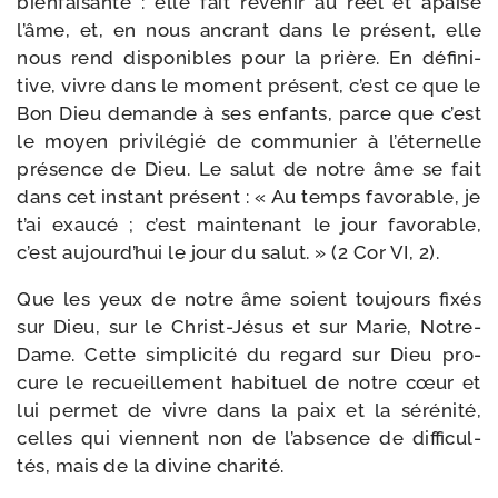
bien­fai­sante : elle fait reve­nir au réel et apaise
l’âme, et, en nous ancrant dans le pré­sent, elle
nous rend dis­po­nibles pour la prière. En défi­ni­
tive, vivre dans le moment pré­sent, c’est ce que le
Bon Dieu demande à ses enfants, parce que c’est
le moyen pri­vi­lé­gié de com­mu­nier à l’éternelle
pré­sence de Dieu. Le salut de notre âme se fait
dans cet ins­tant pré­sent : « Au temps favo­rable, je
t’ai exau­cé ; c’est main­te­nant le jour favo­rable,
c’est aujourd’­hui le jour du salut. » (2 Cor VI, 2).
Que les yeux de notre âme soient tou­jours fixés
sur Dieu, sur le Christ-​Jésus et sur Marie, Notre-​
Dame. Cette sim­pli­ci­té du regard sur Dieu pro­
cure le recueille­ment habi­tuel de notre cœur et
lui per­met de vivre dans la paix et la séré­ni­té,
celles qui viennent non de l’absence de dif­fi­cul­
tés, mais de la divine charité.