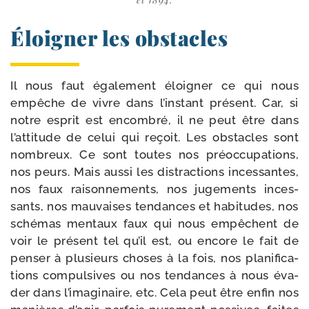
Éloigner les obstacles
Il nous faut éga­le­ment éloi­gner ce qui nous
empêche de vivre dans l’ins­tant pré­sent. Car, si
notre esprit est encom­bré, il ne peut être dans
l’at­ti­tude de celui qui reçoit. Les obs­tacles sont
nom­breux. Ce sont toutes nos pré­oc­cu­pa­tions,
nos peurs. Mais aus­si les dis­trac­tions inces­santes,
nos faux rai­son­ne­ments, nos juge­ments inces­
sants, nos mau­vaises ten­dances et habi­tudes, nos
sché­mas men­taux faux qui nous empêchent de
voir le pré­sent tel qu’il est, ou encore le fait de
pen­ser à plu­sieurs choses à la fois, nos pla­ni­fi­ca­
tions com­pul­sives ou nos ten­dances à nous éva­
der dans l’i­ma­gi­naire, etc. Cela peut être enfin nos