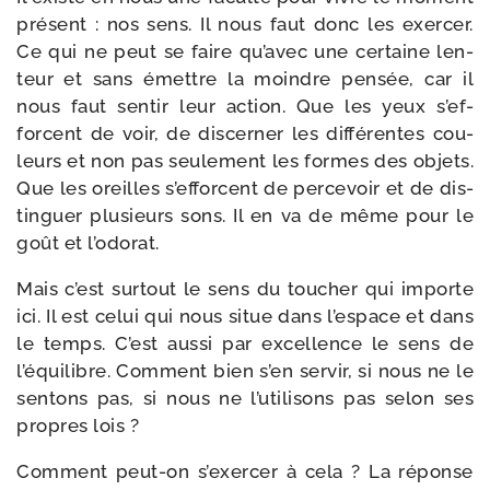
pré­sent : nos sens. Il nous faut donc les exer­cer.
Ce qui ne peut se faire qu’avec une cer­taine len­
teur et sans émettre la moindre pen­sée, car il
nous faut sen­tir leur action. Que les yeux s’ef­
forcent de voir, de dis­cer­ner les dif­fé­rentes cou­
leurs et non pas seule­ment les formes des objets.
Que les oreilles s’ef­forcent de per­ce­voir et de dis­
tin­guer plu­sieurs sons. Il en va de même pour le
goût et l’odorat.
Mais c’est sur­tout le sens du tou­cher qui importe
ici. Il est celui qui nous situe dans l’es­pace et dans
le temps. C’est aus­si par excel­lence le sens de
l’équilibre. Comment bien s’en ser­vir, si nous ne le
sen­tons pas, si nous ne l’utilisons pas selon ses
propres lois ?
Comment peut-​on s’exercer à cela ? La réponse