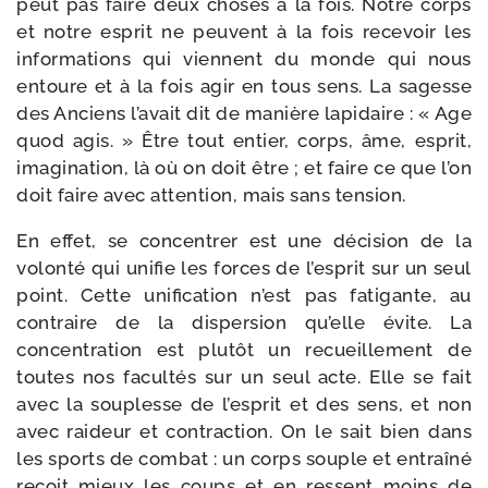
peut pas faire deux choses à la fois. Notre corps
et notre esprit ne peuvent à la fois rece­voir les
infor­ma­tions qui viennent du monde qui nous
entoure et à la fois agir en tous sens. La sagesse
des Anciens l’avait dit de manière lapi­daire : « Age
quod agis. » Être tout entier, corps, âme, esprit,
ima­gi­na­tion, là où on doit être ; et faire ce que l’on
doit faire avec atten­tion, mais sans tension.
En effet, se concen­trer est une déci­sion de la
volon­té qui uni­fie les forces de l’esprit sur un seul
point. Cette uni­fi­ca­tion n’est pas fati­gante, au
contraire de la dis­per­sion qu’elle évite. La
concen­tra­tion est plu­tôt un recueille­ment de
toutes nos facul­tés sur un seul acte. Elle se fait
avec la sou­plesse de l’esprit et des sens, et non
avec rai­deur et contrac­tion. On le sait bien dans
les sports de com­bat : un corps souple et entraî­né
reçoit mieux les coups et en res­sent moins de