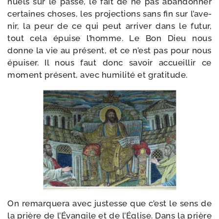
nuels sur le pas­sé, le fait de ne pas aban­don­ner
cer­taines choses, les pro­jec­tions sans fin sur l’a­ve­
nir, la peur de ce qui peut arri­ver dans le futur,
tout cela épuise l’homme. Le Bon Dieu nous
donne la vie au pré­sent, et ce n’est pas pour nous
épui­ser. Il nous faut donc savoir accueillir ce
moment pré­sent, avec humi­li­té et gratitude.
On remar­que­ra avec jus­tesse que c’est le sens de
la prière de l’Évangile et de l’Église. Dans la prière