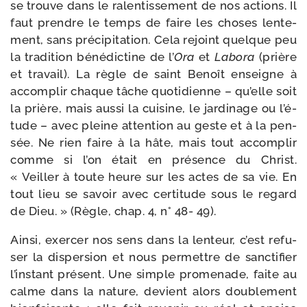
se trouve dans le ralen­tis­se­ment de nos actions. Il
faut prendre le temps de faire les choses len­te­
ment, sans pré­ci­pi­ta­tion. Cela rejoint quelque peu
la tra­di­tion béné­dic­tine de l’
Ora
et
Labora
(prière
et tra­vail). La règle de saint Benoît enseigne à
accom­plir chaque tâche quo­ti­dienne – qu’elle soit
la prière, mais aus­si la cui­sine, le jar­di­nage ou l’é­
tude – avec pleine atten­tion au geste et à la pen­
sée. Ne rien faire à la hâte, mais tout accom­plir
comme si l’on était en pré­sence du Christ.
« Veiller à toute heure sur les actes de sa vie. En
tout lieu se savoir avec cer­ti­tude sous le regard
de Dieu. » (Règle, chap. 4, n° 48- 49).
Ainsi, exer­cer nos sens dans la len­teur, c’est refu­
ser la dis­per­sion et nous per­mettre de sanc­ti­fier
l’ins­tant pré­sent. Une simple pro­me­nade, faite au
calme dans la nature, devient alors dou­ble­ment