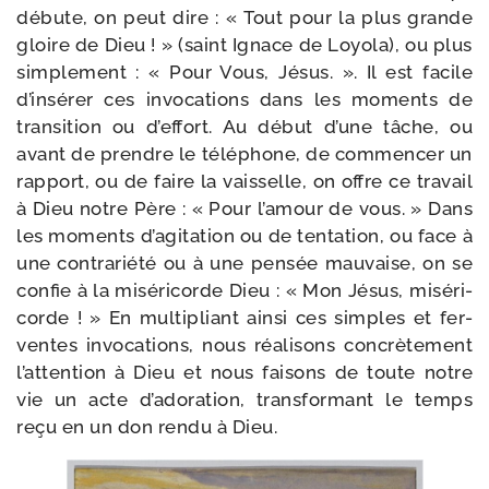
débute, on peut dire : « Tout pour la plus grande
gloire de Dieu ! » (saint Ignace de Loyola), ou plus
sim­ple­ment : « Pour Vous, Jésus. ». Il est facile
d’in­sé­rer ces invo­ca­tions dans les moments de
tran­si­tion ou d’ef­fort. Au début d’une tâche, ou
avant de prendre le télé­phone, de com­men­cer un
rap­port, ou de faire la vais­selle, on offre ce tra­vail
à Dieu notre Père : « Pour l’a­mour de vous. » Dans
les moments d’a­gi­ta­tion ou de ten­ta­tion, ou face à
une contra­rié­té ou à une pen­sée mau­vaise, on se
confie à la misé­ri­corde Dieu : « Mon Jésus, misé­ri­
corde ! » En mul­ti­pliant ain­si ces simples et fer­
ventes invo­ca­tions, nous réa­li­sons concrè­te­ment
l’attention à Dieu et nous fai­sons de toute notre
vie un acte d’a­do­ra­tion, trans­for­mant le temps
reçu en un don ren­du à Dieu.