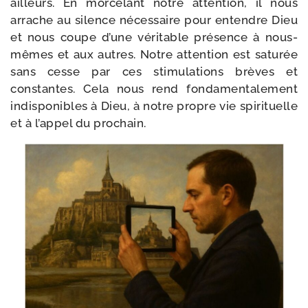
ailleurs. En mor­ce­lant notre atten­tion, il nous
arrache au silence néces­saire pour entendre Dieu
et nous coupe d’une véri­table pré­sence à nous-​
mêmes et aux autres. Notre atten­tion est satu­rée
sans cesse par ces sti­mu­la­tions brèves et
constantes. Cela nous rend fon­da­men­ta­le­ment
indis­po­nibles à Dieu, à notre propre vie spi­ri­tuelle
et à l’ap­pel du prochain.