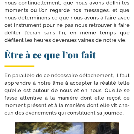
nous conti­nuel­le­ment, que nous avons défi­ni les
moments où l’on regarde nos mes­sages, et que
nous déter­mi­nons ce que nous avons à faire avec
cet ins­tru­ment pour ne pas nous retrou­ver à faire
défi­ler l’écran sans fin, en même temps que
défilent les heures deve­nues vaines de notre vie.
Être à ce que l’on fait
En paral­lèle de ce néces­saire déta­che­ment, il faut
apprendre à notre âme à accep­ter la réa­li­té telle
qu’elle est autour de nous et en nous. Qu’elle se
fasse atten­tive à la manière dont elle reçoit ce
moment pré­sent et à la manière dont elle vit cha­
cun des évé­ne­ments qui consti­tuent sa journée.