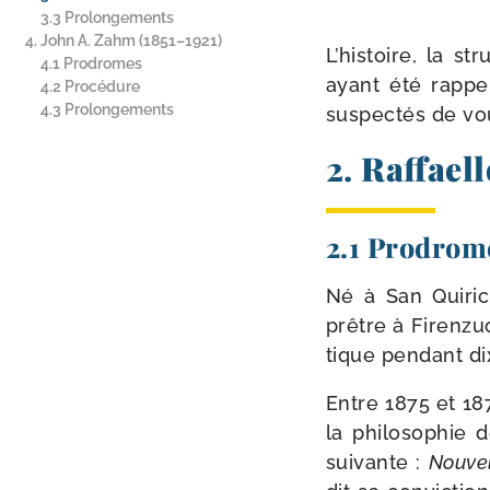
3.3 Prolongements
4. John A. Zahm (1851–1921)
L’histoire, la st
4.1 Prodromes
ayant été rap­pe­
4.2 Procédure
4.3 Prolongements
sus­pec­tés de vou
2.
Raffael
2.1 Prodrom
Né à San Quiric
prêtre à Firenzuo
tique pen­dant d
Entre 1875 et 18
la phi­lo­so­phi
sui­vante :
Nouvel