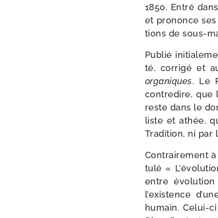
1850. Entré dans
et pro­nonce ses 
tions de sous-​m
Publié ini­tia­le
té, cor­ri­gé et
orga­niques
. Le 
contre­dire, que 
reste dans le do
liste et athée, qu
Tradition, ni par 
Contrairement à l
tu­lé « L’évoluti
entre évo­lu­tio
l’existence d’un
humain. Celui-​ci