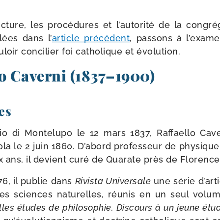
ruc­ture, les pro­cé­dures et l’autorité de la congré­
lées dans l’
article pré­cé­dent
, pas­sons à l’exam
­loir conci­lier foi catho­lique et évolution.
lo Caverni (1837–1900)
es
io di Montelupo le 12 mars 1837, Raffaello Cave
la le 2 juin 1860. D’abord pro­fes­seur de phy­siq
ix ans, il devient curé de Quarate près de Florence
76, il publie dans
Rivista Universale
une série d’art
e des sciences natu­relles, réunis en un seul volu
les études de phi­lo­so­phie. Discours à un jeune étu­