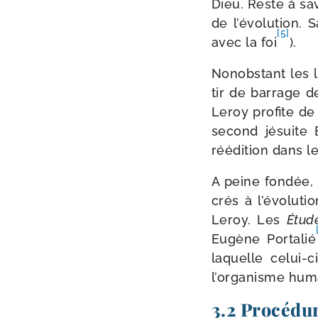
Dieu. Reste à sav
de l’évolution. S
[5]
avec la foi
).
Nonobstant les 
tir de bar­rage 
Leroy pro­fite de
second jésuite 
réédi­tion dans l
A peine fon­dée,
crés à l’évolutio
Leroy. Les
Étud
Eugène Portalié
laquelle celui-​c
l’organisme huma
3.2 Procédu