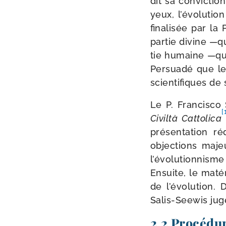
dit sa convic­tio
yeux, l’évolutio
fina­li­sée par l
par­tie divine —qu
tie humaine —qui 
Persuadé que les
scien­ti­fiques de
Le P. Francisco 
[
Civiltà Cattolica
pré­sen­ta­tion 
objec­tions majeu
l’évolutionnisme
Ensuite, le maté
de l’évolution. 
Salis-​Seewis juge
2.2 Procédu