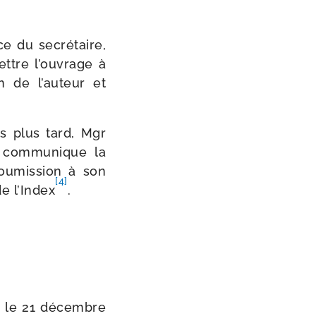
ce du secré­taire,
ettre l’ouvrage à
on de l’auteur et
rs plus tard, Mgr
 com­mu­nique la
ou­mis­sion à son
[4]
de l’Index
.
re le 21 décembre