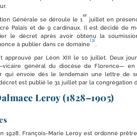
ur.
er
tion Générale se déroule le 1
juillet en pré­sen
ré Palais et de 9 car­di­naux. Il est déci­dé de m
ier le décret après avoir obte­nu la sou­mis­si
[3]
renonce à publier dans ce domaine
.
t approu­vé par Léon XIII le 10 juillet. Deux jou
vicaire géné­ral du dio­cèse de Florence— en
r qui envoie dès le len­de­main une lettre de s
écret est publié le 31 juillet par la congré­ga­tion 
Dalmace Leroy (1828–1905)
es
n 1928, François-​Marie Leroy est ordon­né prêt