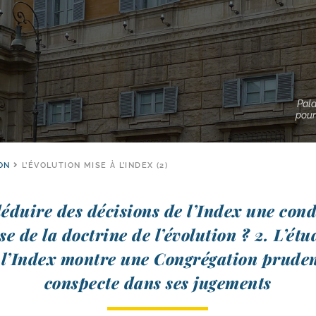
Pala
pour
ON
L’ÉVOLUTION MISE À L’INDEX (2)
déduire des déci­sions de l’Index une cond
se de la doc­trine de l’évolution ? 2. L’ét
 l’Index montre une Congrégation pru­den
cons­pecte dans ses jugements