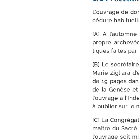
L’ouvrage de don 
cé­dure habituell
[A] A l’automne
propre arche­vê
tiques faites par
[B] Le secré­tai
Marie Zigliara d’
de 19 pages dans 
de la Genèse et
l’ouvrage à l’Ind
à publier sur l
[C] La Congrégati
maître du Sacré P
l’ouvrage soit mi