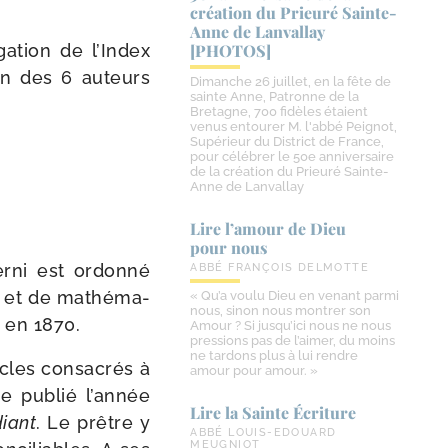
création du Prieuré Sainte-​
Anne de Lanvallay
ga­tion de l’Index
[PHOTOS]
en des 6 auteurs
Dimanche 26 juillet, en la fête de
sainte Anne, Patronne de la
Bretagne, 700 fidèles étaient
venus entourer M. l'abbé Peignot,
Supérieur du District de France,
pour célébrer le 50e anniversaire
de la création du Prieuré Sainte-
Anne de Lanvallay
Lire l’amour de Dieu
pour nous
rni est ordon­né
ABBÉ FRANÇOIS DELMOTTE
ue et de mathé­ma­
« Qu’a voulu Dieu en venant parmi
nous, sinon nous montrer son
 en 1870.
Amour ? Si jusqu’ici nous ne nous
pressions pas de l’aimer, du moins
ne tardons plus à lui rendre
icles consa­crés à
amour pour amour. »
me publié l’année
Lire la Sainte Écriture
diant
. Le prêtre y
ABBÉ LOUIS-EDOUARD
MEUGNIOT