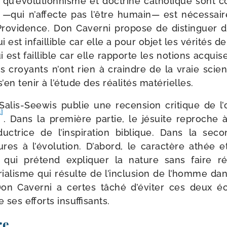
n qu’évolutionnisme et doc­trine catho­lique sont co
n —qui n’affecte pas l’être humain— est néces­sai­r
a Providence. Don Caverni pro­pose de dis­tin­guer
i est infaillible car elle a pour objet les véri­tés 
est faillible car elle rap­porte les notions acquis
 croyants n’ont rien à craindre de la vraie scienc
 s’en tenir à l’étude des réa­li­tés matérielles.
Salis-​Seewis publie une recen­sion cri­tique de 
1]
. Dans la pre­mière par­tie, le jésuite reproche
réduc­trice de l’inspiration biblique. Dans la seco
res à l’évolution. D’abord, le carac­tère athée et
 qui pré­tend expli­quer la nature sans faire r
­ria­lisme qui résulte de l’inclusion de l’homme da
Don Caverni a certes tâché d’éviter ces deux éc
 ses efforts insuffisants.
re