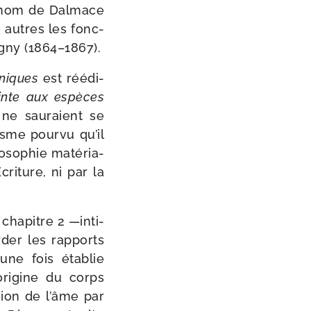
le nom de Dalmace
e autres les fonc­
igny (1864–1867).
­niques
est réédi­
reinte aux espèces
 ne sau­raient se
isme pour­vu qu’il
so­phie maté­ria­
Écriture, ni par la
cha­pitre 2 —inti­
­der les rap­ports
une fois éta­blie
’origine du corps
usion de l’âme par