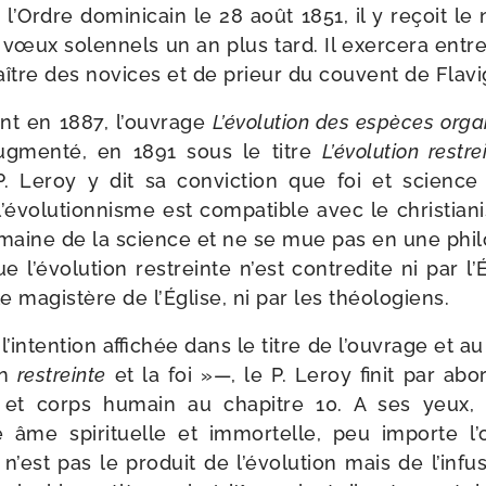
 l’Ordre domi­ni­cain le 28 août 1851, il y reçoit 
vœux solen­nels un an plus tard. Il exer­ce­ra entr
aître des novices et de prieur du couvent de Flav
­ment en 1887, l’ouvrage
L’évolution des espèces orga
 aug­men­té, en 1891 sous le titre
L’évolution res­t
P. Leroy y dit sa convic­tion que foi et science
l’évolutionnisme est com­pa­tible avec le chris­tia­n
maine de la science et ne se mue pas en une phi­lo­
e l’évolution res­treinte n’est contre­dite ni par l’
le magis­tère de l’Église, ni par les théologiens.
’intention affi­chée dans le titre de l’ouvrage et au 
on
res­treinte
et la foi »—, le P. Leroy finit par abor
n et corps humain au cha­pitre 10. A ses yeux, 
e âme spi­ri­tuelle et immor­telle, peu importe l
 n’est pas le pro­duit de l’évolution mais de l’inf