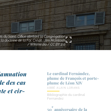
is du Saint-Office abritant la Congrégation
 la doctrine de la Foi. Crédit : Jim McIntosh
/ Wikimédia / CC BY 2.0
am­na­tion
Le cardinal Fernández,
plume de François et porte-​
ude des cas
plume de Léon XIV
ABBÉ ALAIN LORANS
te et cir­
Bibliographie du cardinal
Fernandez
e
50
anniversaire de la