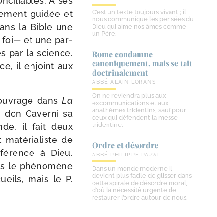
nci­liables. A ses
C’est un texte toujours vivant ; il
e­ment gui­dée et
nous communique les pensées du
 dans la Bible une
Dieu qui aime nos âmes comme
un Père.
de foi— et une par­
es par la science.
Rome condamne
canoniquement, mais se tait
e, il enjoint aux
doctrinalement
ABBÉ ALAIN LORANS
On ne reviendra plus aux
l’ouvrage dans
La
excommunications et aux
anathèmes tridentins, sauf pour
 à don Caverni sa
ceux qui défendent la messe
tridentine.
nde, il fait deux
 maté­ria­liste de
Ordre et désordre
éfé­rence à Dieu.
ABBÉ PHILIPPE PAZAT
ns le phé­no­mène
Dans un monde moderne il
devient plus facile de glisser dans
ueils, mais le P.
cette spirale de désordre moral,
d’où la nécessité urgente de
restaurer l’ordre autour de nous.