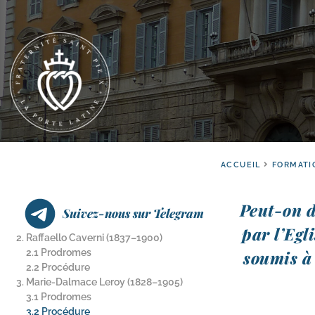
ACCUEIL
FORMATI
Peut-​on 
Suivez-nous sur Telegram
par l’Egli
2. Raffaello Caverni (1837–1900)
2.1 Prodromes
sou­mis à
2.2 Procédure
3. Marie-​Dalmace Leroy (1828–1905)
3.1 Prodromes
3.2 Procédure