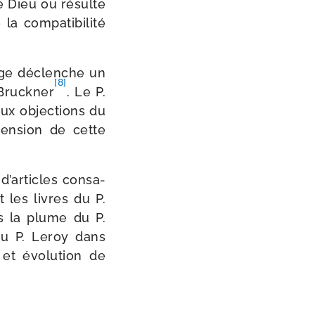
de Dieu ou résulte
 com­pa­ti­bi­li­té
rage déclenche un
[8]
Bruckner
. Le P.
aux objec­tions du
en­sion de cette
d’articles consa­
t les livres du P.
us la plume du P.
du P. Leroy dans
 et évo­lu­tion de