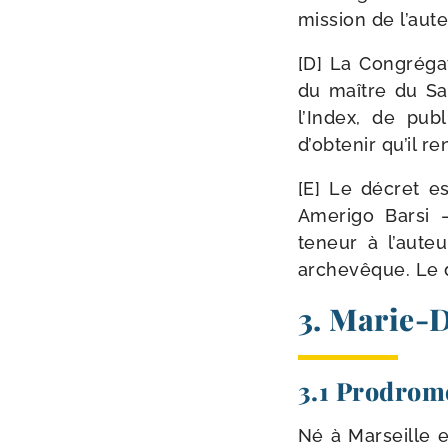
mis­sion de l’aute
[D] La Congréga
du maître du Sac
l’Index, de publ
d’obtenir qu’il 
[E] Le décret es
Amerigo Barsi —
teneur à l’auteu
arche­vêque. Le d
3. Marie-​
3.1 Prodrom
Né à Marseille e