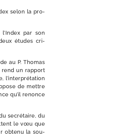
ndex selon la pro­
 l’Index par son
deux études cri­
ande au P. Thomas
n rend un rap­port
, l’interprétation
pro­pose de mettre
ance qu’il renonce
du secré­taire, du
mettent le vœu que
ir obte­nu la sou­