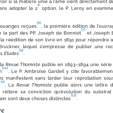
oir si la matière unie à l’âme vient direc­te­ment 
e
ans adop­ter la 2
option, le P. Leroy en exa­mine la
[6]
louanges reçues
, la pre­mière édi­tion de l’ouv
[7]
de la part des PP. Joseph de Bonniot
et Joseph 
 la réédi­tion de son livre en 1891 pour répondre 
Bruckner, lequel s’empresse de publier une rec
[9]
es
Études
.
 la
Revue Thomiste
publie en 1893–1894 une série 
[10]
n
. Le P. Ambroise Gardeil y cite favo­ra­ble­men
es
mani­festent sans tar­der leur répro­ba­tion so
[11]
. La
Revue Thomiste
publie alors une lettre 
i réitère sa convic­tion qu’évolution du sub­strat
[12]
in sont deux choses dis­tinctes
.
re