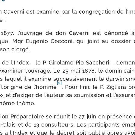
Caverni est exa­mi­né par la congré­ga­tion de l’I
e :
 1877, l’ouvrage de don Caverni est dénon­cé à
que, Mgr Eugenio Cecconi, qui joint au dos­sier 
 son clergé.
re de l’Index —le P. Girolamo Pio Saccheri— dem
examiner l’ouvrage. Le 25 mai 1878, le domi­ni­cai
lequel il exa­mine suc­ces­si­ve­ment le dar­wi­nisme
[2]
 l’origine de l’homme
. Pour finir, le P. Zigliara 
ex et d’exiger de l’auteur sa sou­mis­sion et l’assur
e même thème.
on Préparatoire se réunit le 27 juin en pré­sence 
alais et de 13 consul­teurs. Les par­ti­ci­pants é
s à l’Index et que le décret soit publié après avo