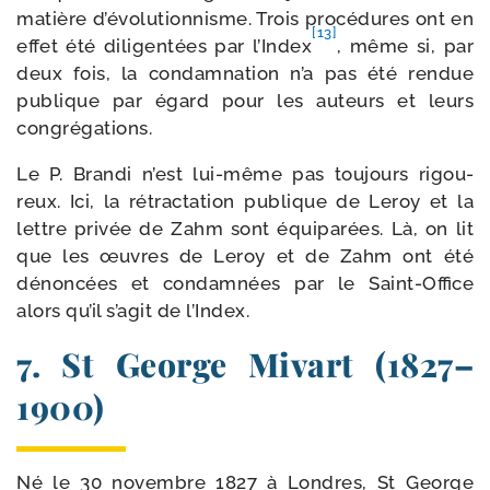
matière d’évolutionnisme. Trois pro­cé­dures ont en
[13]
effet été dili­gen­tées par l’Index
, même si, par
deux fois, la condam­na­tion n’a pas été ren­due
publique par égard pour les auteurs et leurs
congrégations.
Le P. Brandi n’est lui-​même pas tou­jours rigou­
reux. Ici, la rétrac­ta­tion publique de Leroy et la
lettre pri­vée de Zahm sont équi­pa­rées. Là, on lit
que les œuvres de Leroy et de Zahm ont été
dénon­cées et condam­nées par le Saint-​Office
alors qu’il s’agit de l’Index.
7. St George Mivart (1827–
1900)
Né le 30 novembre 1827 à Londres, St George