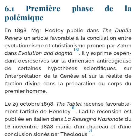
6.1 Première phase de la
polémique
En 1898, Mgr Hedley publie dans
The Dublin
Review
un article favo­rable à la conci­lia­tion entre
évo­lu­tion­nisme et chris­tia­nisme prô­née par Zahm
[5]
dans
Evolution and dog­ma
.
Il y exprime cepen­
dant des­ré­serves sur la dimen­sion anti­re­li­gieuse
de cer­taines hypo­thèses scien­ti­fiques, sur
l’interprétation de la Genèse et sur la réa­li­té de
l’action divine dans la pré­pa­ra­tion du corps du
pre­mier homme.
Le 29 octobre 1898,
The Tablet
recense favo­ra­ble­
[6]
ment l’article de Hendley
. Ladite recen­sion est
publiée en ita­lien dans
La Ressegna Nazionale
du
16 novembre 1898 munie d’un cha­peau et d’une
[7]
conclu­sion signés par Theologus
.