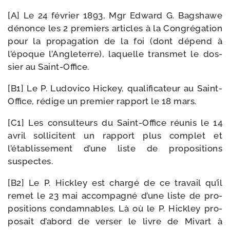
[A] Le 24 février 1893, Mgr Edward G. Bagshawe
dénonce les 2 pre­miers articles à la Congrégation
pour la pro­pa­ga­tion de la foi (dont dépend à
l’époque l’Angleterre), laquelle trans­met le dos­
sier au Saint-Office.
[B1] Le P. Ludovico Hickey, qua­li­fi­ca­teur au Saint-​
Office, rédige un pre­mier rap­port le 18 mars.
[C1] Les consul­teurs du Saint-​Office réunis le 14
avril sol­li­citent un rap­port plus com­plet et
l’établissement d’une liste de pro­po­si­tions
suspectes.
[B2] Le P. Hickley est char­gé de ce tra­vail qu’il
remet le 23 mai accom­pa­gné d’une liste de pro­
po­si­tions condam­nables. Là où le P. Hickley pro­
po­sait d’abord de ver­ser le livre de Mivart à