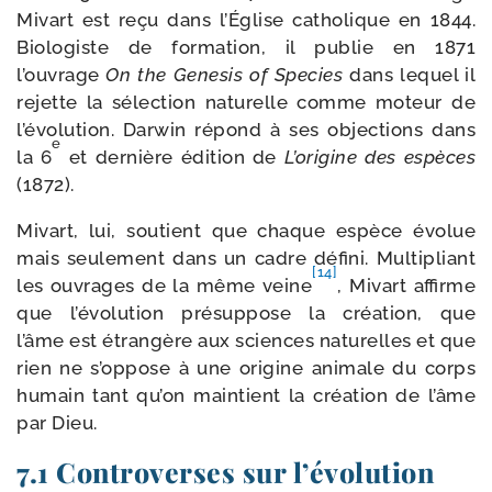
Mivart est reçu dans l’Église catho­lique en 1844.
Biologiste de for­ma­tion, il publie en 1871
l’ouvrage
On the Genesis of Species
dans lequel il
rejette la sélec­tion natu­relle comme moteur de
l’évolution. Darwin répond à ses objec­tions dans
e
la 6
et der­nière édi­tion de
L’origine des espèces
(1872).
Mivart, lui, sou­tient que chaque espèce évo­lue
mais seule­ment dans un cadre défi­ni. Multipliant
[14]
les ouvrages de la même veine
, Mivart affirme
que l’évolution pré­sup­pose la créa­tion, que
l’âme est étran­gère aux sciences natu­relles et que
rien ne s’oppose à une ori­gine ani­male du corps
humain tant qu’on main­tient la créa­tion de l’âme
par Dieu.
7.1 Controverses sur l’évolution