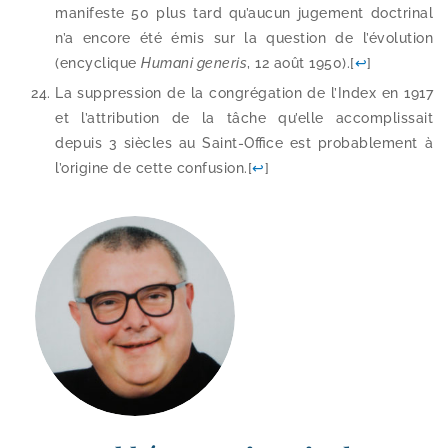
mani­feste 50 plus tard qu’aucun juge­ment doc­tri­nal
n’a encore été émis sur la ques­tion de l’évolution
(ency­clique
Humani gene­ris
, 12 août 1950).
[
↩
]
La sup­pres­sion de la congré­ga­tion de l’Index en 1917
et l’attribution de la tâche qu’elle accom­plis­sait
depuis 3 siècles au Saint-​Office est pro­ba­ble­ment à
l’origine de cette confu­sion.
[
↩
]