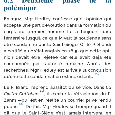
polémique
En 1902, Mgr Hedley confesse que l’opinion qui
accepte une part d’évolution dans la for­ma­tion du
corps du pre­mier homme lui a tou­jours paru
témé­raire jusqu’à ce que Mivart la sou­tienne sans
être condam­né par le Saint-​Siège. Or le P. Brandi
a cer­ti­fié au pré­lat anglais en 1899 que cette opi­
nion devait être reje­tée car elle avait déjà été
condam­née par l’autorité romaine. Après des
recherches, Mgr Hedley est arri­vé à la conclu­sion
[10]
qu’une telle condam­na­tion est inexis­tante
.
Le P. Brandi reprend aus­si­tôt du ser­vice. Dans
La
[11]
Civiltà Cattolica
, il exhibe la rétrac­ta­tion du P.
Zahm —qui est en réa­li­té un cour­rier pri­vé ren­du
[12]
public
. De fait, Mgr Hedley se trompe quand il
dit que le Saint-​Siège n’est jamais inter­ve­nu en