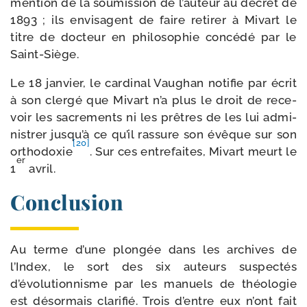
men­tion de la sou­mis­sion de l’auteur au décret de
1893 ; ils envi­sagent de faire reti­rer à Mivart le
titre de doc­teur en phi­lo­so­phie concé­dé par le
Saint-Siège.
Le 18 jan­vier, le car­di­nal Vaughan noti­fie par écrit
à son cler­gé que Mivart n’a plus le droit de rece­
voir les sacre­ments ni les prêtres de les lui admi­
nis­trer jusqu’à ce qu’il ras­sure son évêque sur son
[20]
ortho­doxie
. Sur ces entre­faites, Mivart meurt le
er
1
avril.
Conclusion
Au terme d’une plon­gée dans les archives de
l’Index, le sort des six auteurs sus­pec­tés
d’évolutionnisme par les manuels de théo­lo­gie
est désor­mais cla­ri­fié. Trois d’entre eux n’ont fait