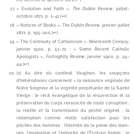
« Evolution and Faith »,
The Dublin Review
, juillet-​
octobre 1871, p. 1–41.
[
↩
]
« Notices of Books »,
The Dublin Review
, janvier-​juillet
1872, p. 195–200.
[
↩
]
« The Continuity of Catholicism »,
Nineteenth Century
,
jan­vier 1900, p. 51–72 ; « Some Recent Catholic
Apologists »,
Fortnightly Review
, jan­vier 1900, p. 24–
44.
[
↩
]
[1] Au dire du car­di­nal Vaughan, les soup­çons
d’hétérodoxies concernent « la nais­sance vir­gi­nale de
Notre Seigneur et la vir­gi­ni­té per­pé­tuelle de la Sainte
Vierge ; le récit évan­gé­lique de la résur­rec­tion et la
pré­ser­va­tion du corps res­sus­ci­té de toute cor­rup­tion ;
la réa­li­té et la trans­mis­sion du péché ori­gi­nel ; la
rédemp­tion comme réelle satis­fac­tion pour les
péchés des hommes ; l’éternité de la peine des dam­
nés, l’inspiration et l’intégrité de l’Écriture Sainte ; le