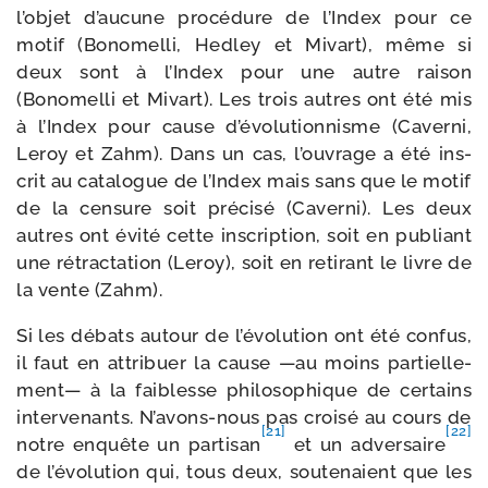
l’objet d’aucune pro­cé­dure de l’Index pour ce
motif (Bonomelli, Hedley et Mivart), même si
deux sont à l’Index pour une autre rai­son
(Bonomelli et Mivart). Les trois autres ont été mis
à l’Index pour cause d’évolutionnisme (Caverni,
Leroy et Zahm). Dans un cas, l’ouvrage a été ins­
crit au cata­logue de l’Index mais sans que le motif
de la cen­sure soit pré­ci­sé (Caverni). Les deux
autres ont évi­té cette ins­crip­tion, soit en publiant
une rétrac­ta­tion (Leroy), soit en reti­rant le livre de
la vente (Zahm).
Si les débats autour de l’évolution ont été confus,
il faut en attri­buer la cause —au moins par­tiel­le­
ment— à la fai­blesse phi­lo­so­phique de cer­tains
inter­ve­nants. N’avons-nous pas croi­sé au cours de
[21]
[22]
notre enquête un par­ti­san
et un adver­saire
de l’évolution qui, tous deux, sou­te­naient que les