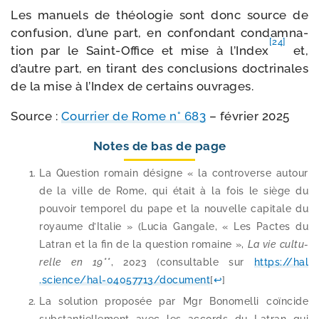
Les manuels de théo­lo­gie sont donc source de
confu­sion, d’une part, en confon­dant condam­na­
[24]
tion par le Saint-​Office et mise à l’Index
et,
d’autre part, en tirant des conclu­sions doc­tri­nales
de la mise à l’Index de cer­tains ouvrages.
Source :
Courrier de Rome n° 683
– février 2025
Notes de bas de page
La Question romain désigne « la contro­verse autour
de la ville de Rome, qui était à la fois le siège du
pou­voir tem­po­rel du pape et la nou­velle capi­tale du
royaume d’Italie » (Lucia Gangale, « Les Pactes du
Latran et la fin de la ques­tion romaine »,
La vie cultu­
relle en 19**
, 2023 (consul­table sur
https://​hal​
.science/​h​a​l​-​0​4​0​5​7​7​1​3​/​d​o​c​u​m​ent
[
↩
]
La solu­tion pro­po­sée par Mgr Bonomelli coïn­cide