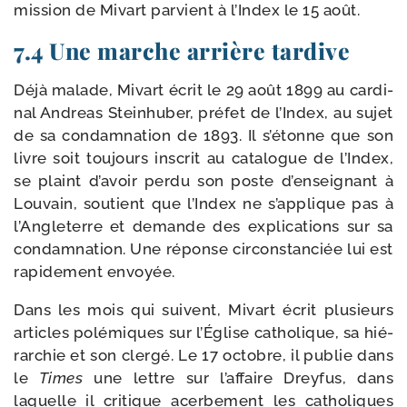
mis­sion de Mivart par­vient à l’Index le 15 août.
7.4 Une marche arrière tardive
Déjà malade, Mivart écrit le 29 août 1899 au car­di­
nal Andreas Steinhuber, pré­fet de l’Index, au sujet
de sa condam­na­tion de 1893. Il s’étonne que son
livre soit tou­jours ins­crit au cata­logue de l’Index,
se plaint d’avoir per­du son poste d’enseignant à
Louvain, sou­tient que l’Index ne s’applique pas à
l’Angleterre et demande des expli­ca­tions sur sa
condam­na­tion. Une réponse cir­cons­tan­ciée lui est
rapi­de­ment envoyée.
Dans les mois qui suivent, Mivart écrit plu­sieurs
articles polé­miques sur l’Église catho­lique, sa hié­
rar­chie et son cler­gé. Le 17 octobre, il publie dans
le
Times
une lettre sur l’affaire Dreyfus, dans
laquelle il cri­tique acer­be­ment les catho­liques