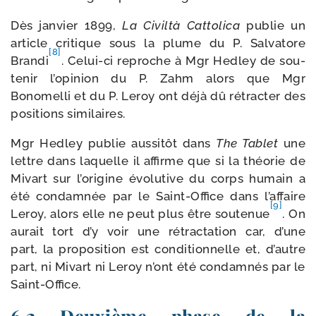
Dès jan­vier 1899,
La Civiltà Cattolica
publie un
article cri­tique sous la plume du P. Salvatore
[8]
Brandi
. Celui-​ci reproche à Mgr Hedley de sou­
te­nir l’opinion du P. Zahm alors que Mgr
Bonomelli et du P. Leroy ont déjà dû rétrac­ter des
posi­tions similaires.
Mgr Hedley publie aus­si­tôt dans
The Tablet
une
lettre dans laquelle il affirme que si la théo­rie de
Mivart sur l’origine évo­lu­tive du corps humain a
été condam­née par le Saint-​Office dans l’affaire
[9]
Leroy, alors elle ne peut plus être sou­te­nue
. On
aurait tort d’y voir une rétrac­ta­tion car, d’une
part, la pro­po­si­tion est condi­tion­nelle et, d’autre
part, ni Mivart ni Leroy n’ont été condam­nés par le
Saint-Office.
6.2 Deuxième phase de la