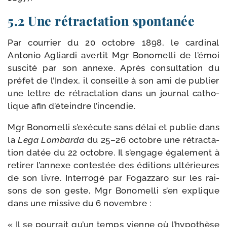
5.2 Une rétractation spontanée
Par cour­rier du 20 octobre 1898, le car­di­nal
Antonio Agliardi aver­tit Mgr Bonomelli de l’émoi
sus­ci­té par son annexe. Après consul­ta­tion du
pré­fet de l’Index, il conseille à son ami de publier
une lettre de rétrac­ta­tion dans un jour­nal catho­
lique afin d’éteindre l’incendie.
Mgr Bonomelli s’exécute sans délai et publie dans
la
Lega Lombarda
du 25–26 octobre une rétrac­ta­
tion datée du 22 octobre. Il s’engage éga­le­ment à
reti­rer l’annexe contes­tée des édi­tions ulté­rieures
de son livre. Interrogé par Fogazzaro sur les rai­
sons de son geste, Mgr Bonomelli s’en explique
dans une mis­sive du 6 novembre :
« Il se pour­rait qu’un temps vienne où l’hypothèse