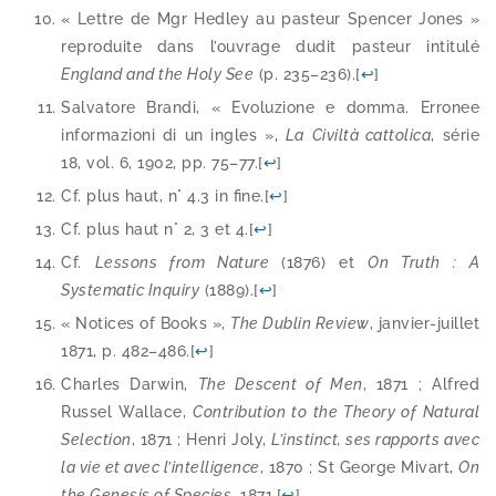
« Lettre de Mgr Hedley au pas­teur Spencer Jones »
repro­duite dans l’ouvrage dudit pas­teur inti­tu­lé
England and the Holy See
(p. 235–236).
[
↩
]
Salvatore Brandi, « Evoluzione e dom­ma. Erronee
infor­ma­zio­ni di un ingles »,
La
Civiltà cat­to­li­ca
, série
18, vol. 6, 1902, pp. 75–77.
[
↩
]
Cf. plus haut, n° 4.3 in fine.
[
↩
]
Cf. plus haut n° 2, 3 et 4.
[
↩
]
Cf.
Lessons from Nature
(1876) et
On Truth : A
Systematic Inquiry
(1889).
[
↩
]
« Notices of Books »,
The Dublin Review
, janvier-​juillet
1871, p. 482–486.
[
↩
]
Charles Darwin,
The Descent of Men
, 1871 ; Alfred
Russel Wallace,
Contribution to the Theory of Natural
Selection
, 1871 ; Henri Joly,
L’instinct, ses rap­ports avec
la vie et avec l’intelligence
, 1870 ; St George Mivart,
On
the Genesis of Species
, 1871.
[
↩
]