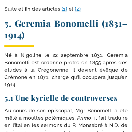
Suite et fin des articles
(1)
et
(2)
5. Geremia Bonomelli (1831–
1914)
Né à Nigoline le 22 sep­tembre 1831, Geremia
Bonomelli est ordon­né prêtre en 1855 après des
études à la Grégorienne. Il devient évêque de
Crémone en 1871, charge qu’il occu­pe­ra jusqu’en
1914.
5.1 Une kyrielle de controverses
Au cours de son épis­co­pat, Mgr Bonomelli a été
mêlé à moultes polé­miques.
Primo
, il fait tra­duire
en l’italien les ser­mons du P. Monsabré à N.D. de