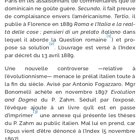
Paris en les assai­son­nant de com­men­taires que le
domi­ni­cain ne goûte guère.
Secundo
, il fait preuve
de com­plai­sance envers l’américanisme.
Tertio
, il
publie à Florence en 1889
Roma e l’Italia e la real­
tà delle cose ; pen­sie­ri di un pre­la­to ita­lia­no
dans
[1]
lequel il aborde la Question romaine
) et pro­
[2]
pose sa solu­tion
. L’ouvrage est ver­sé à l’Index
par décret du 13 avril 1889.
Une nou­velle contro­verse —rela­tive à
l’évolutionnisme— menace le pré­lat ita­lien toute à
la fin du siècle. Avisé par Antonio Fogazzaro, Mgr
Bonomelli achète en novembre 1897
Evolution
and Dogma
du P. Zahm. Séduit par l’exposé,
l’évêque ajoute à un livre qu’il est en passe
[3]
d’imprimer
une annexe qui pré­sente les thèses
du P. Zahm au public ita­lien. Mal lui en prend, car
l’opus vient d’être dénon­cé à l’Index (5 novembre
1897).