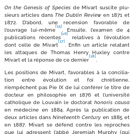
On the Genesis of Species
de Mivart sus­cite plu­
sieurs articles dans
The Dublin Review
en 1871 et
1872. D’abord, une recen­sion favo­rable de
[15]
l’ouvrage lui-​même
. Ensuite, l’examen de 4
[16]
publi­ca­tions récentes
rela­tives à l’évolution
[17]
dont celle de Mivart
. Enfin un article rela­tant
les attaques de Thomas Henry Huxley contre
[18]
Mivart et la réponse de ce der­nier
.
Les posi­tions de Mivart, favo­rables à la conci­lia­
tion entre évo­lu­tion et foi chré­tienne,
n’empêchent pas Pie IX de lui confé­rer le titre de
doc­teur en phi­lo­so­phie en 1876 et l’université
catho­lique de Louvain le doc­to­rat
hono­ris cau­sa
en méde­cine en 1884. Après la publi­ca­tion de
deux articles dans
Nineteenth Century
en 1885 et
en 1887, Mivart se défend contre les reproches
que lui adressent l’abbé Jeremiah Murphy (qui