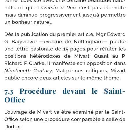
l’enfer coexiste avec une cer­taine béa­ti­tude natu­
relle et que l’
aver­sio a Deo
n’est pas éter­nelle
mais dimi­nue pro­gres­si­ve­ment jusqu’à per­mettre
un bon­heur naturel.
Dès la publi­ca­tion du pre­mier article, Mgr Edward
G. Bagshawe —évêque de Nottingham— publie
une lettre pas­to­rale de 15 pages pour réfu­ter les
posi­tions hété­ro­doxes de Mivart. Quant au P.
Richard F. Clarke, il mani­feste son oppo­si­tion dans
Nineteenth Century
. Malgré ces cri­tiques, Mivart
publie encore deux articles sur le même thème.
7.3 Procédure devant le Saint-
Office
L’ouvrage de Mivart va être exa­mi­né par le Saint-​
Office selon une pro­cé­dure com­pa­rable à celle de
l’Index :