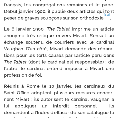
fran­çais, les congré­ga­tions romaines et le pape.
Début jan­vier 1900, il publie deux articles qui font
[19]
peser de graves soup­çons sur son ortho­doxie
.
Le 6 jan­vier 1900,
The Tablet
imprime un article
ano­nyme très cri­tique envers Mivart. S’ensuit un
échange sou­te­nu de cour­riers avec le car­di­nal
Vaughan. D’un côté, Mivart demande des répa­ra­
tions pour les torts cau­sés par l’article paru dans
The Tablet
(dont le car­di­nal est res­pon­sable) ; de
l’autre, le car­di­nal entend impo­ser à Mivart une
pro­fes­sion de foi.
Réunis à Rome le 10 jan­vier, les car­di­naux du
Saint-​Office adoptent plu­sieurs mesures concer­
nant Mivart : ils auto­risent le car­di­nal Vaughan à
lui appli­quer un inter­dit per­son­nel ; ils
demandent à l’Index d’effacer de son cata­logue la