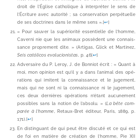
droit de l’Église catho­lique à inter­pré­ter le sens de
l’Écriture avec auto­ri­té ; sa conser­va­tion per­pé­tuelle
de ses doc­trines dans le même sens ».
[
↩
]
« Pour sau­ver la supé­rio­ri­té essen­tielle de l’homme,
Caverni nie que les ani­maux pos­sèdent une connais­
sance pro­pre­ment dite. » (Artigas, Glick et Martinez,
Seis cató­li­cos evo­lu­cio­nis­tas
, p. 46
[
↩
]
Adversaire du P. Leroy, J. de Bonniot écrit : « Quant à
moi, mon opi­nion est qu’il y a dans l’animal des opé­
ra­tions qui imitent la connais­sance et le juge­ment,
mais qui ne sont ni la connais­sance ni le juge­ment,
ces deux der­nières opé­ra­tions n’étant aucu­ne­ment
pos­sibles sans la notion de l’absolu. » (
La bête com­
pa­rée à l’homme
, Retaux-​Bret édi­teur, Paris, 1889, p.
171).
[
↩
]
En dis­tin­guant de qui peut être dis­cu­té et ce qui est
de foi en matière de créa­tion de l’homme, Pie XII