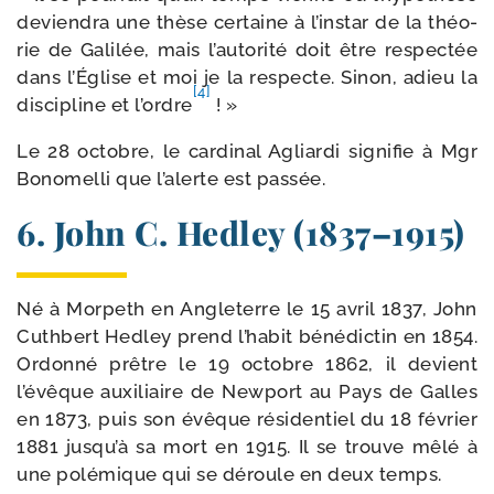
devien­dra une thèse cer­taine à l’instar de la théo­
rie de Galilée, mais l’autorité doit être res­pec­tée
dans l’Église et moi je la res­pecte. Sinon, adieu la
[4]
dis­ci­pline et l’ordre
! »
Le 28 octobre, le car­di­nal Agliardi signi­fie à Mgr
Bonomelli que l’alerte est passée.
6. John C. Hedley (1837–1915)
Né à Morpeth en Angleterre le 15 avril 1837, John
Cuthbert Hedley prend l’habit béné­dic­tin en 1854.
Ordonné prêtre le 19 octobre 1862, il devient
l’évêque auxi­liaire de Newport au Pays de Galles
en 1873, puis son évêque rési­den­tiel du 18 février
1881 jusqu’à sa mort en 1915. Il se trouve mêlé à
une polé­mique qui se déroule en deux temps.