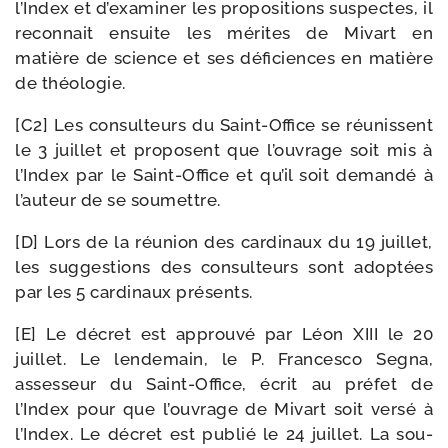
l’Index et d’examiner les pro­po­si­tions sus­pectes, il
recon­nait ensuite les mérites de Mivart en
matière de science et ses défi­ciences en matière
de théologie.
[C2] Les consul­teurs du Saint-​Office se réunissent
le 3 juillet et pro­posent que l’ouvrage soit mis à
l’Index par le Saint-​Office et qu’il soit deman­dé à
l’auteur de se soumettre.
[D] Lors de la réunion des car­di­naux du 19 juillet,
les sug­ges­tions des consul­teurs sont adop­tées
par les 5 car­di­naux présents.
[E] Le décret est approu­vé par Léon XIII le 20
juillet. Le len­de­main, le P. Francesco Segna,
asses­seur du Saint-​Office, écrit au pré­fet de
l’Index pour que l’ouvrage de Mivart soit ver­sé à
l’Index. Le décret est publié le 24 juillet. La sou­