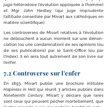
juge hété­ro­doxe l’évolution appli­quée à l’homme)
et Mgr John Hedley (qui juge impru­dente
l’attitude conseillée par Mivart aux catho­liques en
matière scientifique).
Les contro­verses de Mivart rela­tives à l’évolution
ne débouchent à aucun moment sur une dénon­
cia­tion (ou une condam­na­tion) de ses opi­nions (ou
de ses publi­ca­tions) par le Saint-​Office (ou par
l’Index). Il en sera tout autre­ment de son livre sur
l’enfer.
7.2 Controverse sur l’enfer
En 1893, Mivart publie une bro­chure inti­tu­lée
Hapiness in Hell
qui réunit 3 articles publiés dans
Nineteenth Century
. Mivart y déclare que rares
sont ceux qui peuvent pécher mor­tel­le­ment, que