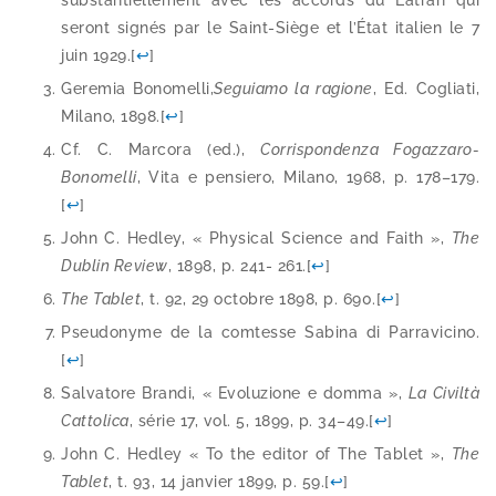
sub­stan­tiel­le­ment avec les accords du Latran qui
seront signés par le Saint-​Siège et l’État ita­lien le 7
juin 1929.
[
↩
]
Geremia Bonomelli,
Seguiamo la ragione
, Ed. Cogliati,
Milano, 1898.
[
↩
]
Cf. C. Marcora (ed.),
Corrispondenza Fogazzaro-​
Bonomelli
, Vita e pen­sie­ro, Milano, 1968, p. 178–179.
[
↩
]
John C. Hedley, « Physical Science and Faith »,
The
Dublin Review
, 1898, p. 241- 261.
[
↩
]
The Tablet
, t. 92, 29 octobre 1898, p. 690.
[
↩
]
Pseudonyme de la com­tesse Sabina di Parravicino.
[
↩
]
Salvatore Brandi, « Evoluzione e dom­ma »,
La Civiltà
Cattolica
, série 17, vol. 5, 1899, p. 34–49.
[
↩
]
John C. Hedley « To the edi­tor of The Tablet »,
The
Tablet
, t. 93, 14 jan­vier 1899, p. 59.
[
↩
]