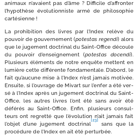
ani­maux n’avaient pas d’âme ? Difficile d’affronter
l’hypothèse évo­lu­tion­niste armé de phi­lo­so­phie
cartésienne !
La pro­hi­bi­tion des livres par l’Index relève du
pou­voir de gou­ver­ne­ment (
potes­tas
regen­di
) alors
que le juge­ment doc­tri­nal du Saint-​Office découle
du pou­voir d’enseignement (
potes­tas docen­di
).
Plusieurs élé­ments de notre enquête mettent en
lumière cette dif­fé­rente fon­da­men­tale. D’abord, le
fait qu’aucune mise à l’Index n’est jamais moti­vée.
Ensuite, si l’ouvrage de Mivart sur l’enfer a été ver­
sé à l’Index après un juge­ment doc­tri­nal du Saint-​
Office, les autres livres l’ont été sans avoir été
défé­rés au Saint-​Office. Enfin, plu­sieurs consul­
teurs ont regret­té que l’évolution n’ait jamais fait
[23]
l’objet d’une juge­ment doc­tri­nal
sans que la
pro­cé­dure de l’Index en ait été perturbée.