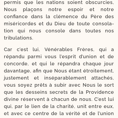
per­mis que les nations soient obs­cur­cies,
Nous pla­çons notre espoir et notre
confiance dans la clé­mence du Père des
misé­ri­cordes et du Dieu de toute conso­la­
tion qui nous console dans toutes nos
tribulations.
Car c’est lui, Vénérables Frères, qui a
répan­du par­mi vous l’esprit d’union et de
concorde, et qui le répan­dra chaque jour
davan­tage, afin que Nous étant étroi­te­ment,
jus­te­ment et insé­pa­ra­ble­ment atta­chés,
vous soyez prêts à subir avec Nous le sort
que les des­seins secrets de la Providence
divine réservent à cha­cun de nous. C’est lui
qui, par le lien de la cha­ri­té, unit entre eux,
et avec ce centre de la véri­té et de l’union