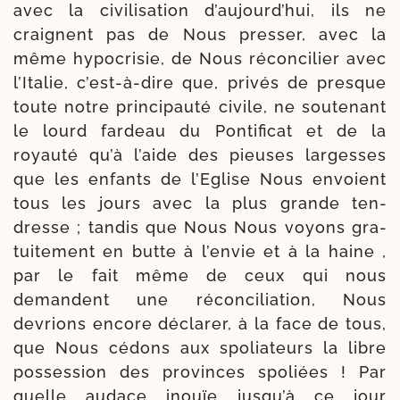
avec la civi­li­sa­tion d’aujourd’hui, ils ne
craignent pas de Nous pres­ser, avec la
même hypo­cri­sie, de Nous récon­ci­lier avec
l’Italie, c’est-à-dire que, pri­vés de presque
toute notre prin­ci­pau­té civile, ne sou­te­nant
le lourd far­deau du Pontificat et de la
royau­té qu’à l’aide des pieuses lar­gesses
que les enfants de l’Eglise Nous envoient
tous les jours avec la plus grande ten­
dresse ; tan­dis que Nous Nous voyons gra­
tui­te­ment en butte à l’envie et à la haine ,
par le fait même de ceux qui nous
demandent une récon­ci­lia­tion, Nous
devrions encore décla­rer, à la face de tous,
que Nous cédons aux spo­lia­teurs la libre
pos­ses­sion des pro­vinces spo­liées ! Par
quelle audace inouïe jusqu’à ce jour