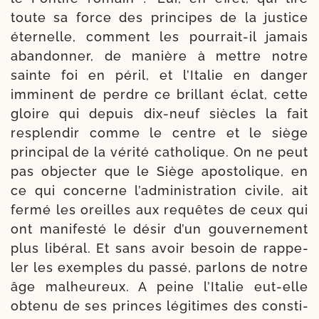
toute sa force des prin­cipes de la jus­tice
éter­nelle, com­ment les pourrait-​il jamais
aban­don­ner, de manière à mettre notre
sainte foi en péril, et l’Italie en dan­ger
immi­nent de perdre ce brillant éclat, cette
gloire qui depuis dix-​neuf siècles la fait
res­plendir comme le centre et le siège
prin­ci­pal de la véri­té catho­lique. On ne peut
pas objec­ter que le Siège apos­to­lique, en
ce qui concerne l’administration civile, ait
fer­mé les oreilles aux requêtes de ceux qui
ont mani­fes­té le désir d’un gou­ver­ne­ment
plus libé­ral. Et sans avoir besoin de rap­pe­
ler les exemples du pas­sé, par­lons de notre
âge mal­heu­reux. A peine l’Italie eut-​elle
obte­nu de ses princes légi­times des consti­