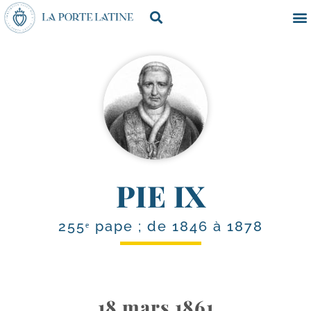
PIE IX
255ᵉ pape ; de 1846 à 1878
18 mars 1861