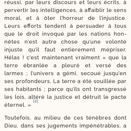
réus­si, par leurs dis­cours et leurs écrits, à
per­ver­tir les intelli­gences, à affai­blir le sens
moral, et à ôter l’horreur de l’injustice.
Leurs efforts tendent à per­sua­der à tous
que le droit invo­qué par les nations hon­
nêtes n’est autre chose qu’une volon­té
injuste qu’il faut entiè­re­ment mépri­ser.
Hélas ! c’est main­te­nant vrai­ment « que la
terre ébran­lée a pleu­ré et ver­sé des
larmes ; l’univers a gémi, secoué jusqu’en
ses pro­fon­deurs. La terre a été souillée par
ses habi­tants ; parce qu’ils ont trans­gres­sé
les lois, alté­ré la jus­tice et détruit le pacte
[2]
éter­nel. »
Toutefois, au milieu de ces ténèbres dont
Dieu, dans ses juge­ments impé­né­trables, a