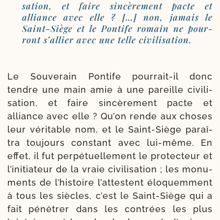
sa­tion, et faire sin­cè­re­ment pacte et
alliance avec elle ? […] non, jamais le
Saint-​Siège et le Pontife romain ne pour­
ront s’al­lier avec une telle civilisation.
Le Souverain Pontife pourrait-​il donc
tendre une main amie à une pareille civi­li­
sa­tion, et faire sin­cè­re­ment pacte et
alliance avec elle ? Qu’on rende aux choses
leur véri­table nom, et le Saint-​Siège paraî­
tra tou­jours constant avec lui-​même. En
effet, il fut per­pé­tuel­le­ment le pro­tec­teur et
l’initiateur de la vraie civi­li­sa­tion ; les monu­
ments de l’histoire l’attestent élo­quem­ment
à tous les siècles, c’est le Saint-​Siège qui a
fait péné­trer dans les contrées les plus