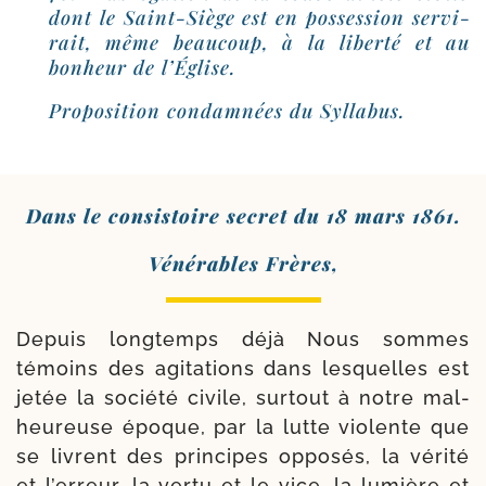
dont le Saint-​Siège est en pos­ses­sion ser­vi­
rait, même beau­coup, à la liber­té et au
bon­heur de l’Église.
Proposition condam­nées du Syllabus.
Dans le consis­toire secret du 18 mars 1861.
Vénérables Frères,
Depuis long­temps déjà Nous sommes
témoins des agi­ta­tions dans les­quelles est
jetée la socié­té civile, sur­tout à notre mal­
heu­reuse époque, par la lutte vio­lente que
se livrent des prin­cipes oppo­sés, la véri­té
et l’erreur, la ver­tu et le vice, la lumière et