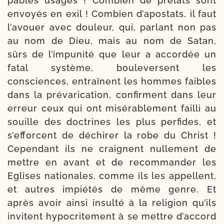
pables usages ! Combien de pré­lats sont
envoyés en exil ! Combien d’apostats, il faut
l’avouer avec dou­leur, qui, par­lant non pas
au nom de Dieu, mais au nom de Satan,
sûrs de l’impunité que leur a accor­dée un
fatal sys­tème, bou­le­versent les
consciences, entraînent les hommes faibles
dans la pré­va­ri­ca­tion, confirment dans leur
erreur ceux qui ont misé­ra­ble­ment failli au
souille des doc­trines les plus per­fides, et
s’efforcent de déchi­rer la robe du Christ !
Cependant ils ne craignent nul­le­ment de
mettre en avant et de recom­man­der les
Eglises natio­nales, comme ils les appellent,
et autres impié­tés de même genre. Et
après avoir ain­si insul­té à la reli­gion qu’ils
invitent hypo­cri­te­ment à se mettre d’accord