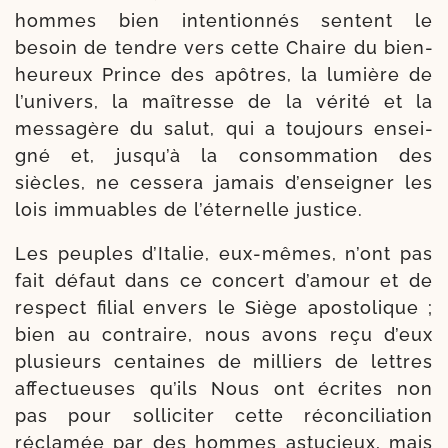
hommes bien inten­tionnés sentent le
besoin de tendre vers cette Chaire du bien­
heu­reux Prince des apôtres, la lumière de
l’univers, la maî­tresse de la véri­té et la
mes­sa­gère du salut, qui a tou­jours ensei­
gné et, jusqu’à la consom­ma­tion des
siècles, ne ces­se­ra jamais d’en­sei­gner les
lois immuables de l’éternelle justice.
Les peuples d’Italie, eux-​mêmes, n’ont pas
fait défaut dans ce concert d’amour et de
res­pect filial envers le Siège apos­to­lique ;
bien au contraire, nous avons reçu d’eux
plu­sieurs cen­taines de mil­liers de lettres
affec­tueuses qu’ils Nous ont écrites non
pas pour sol­li­ci­ter cette récon­ci­lia­tion
récla­mée par des hommes astu­cieux, mais