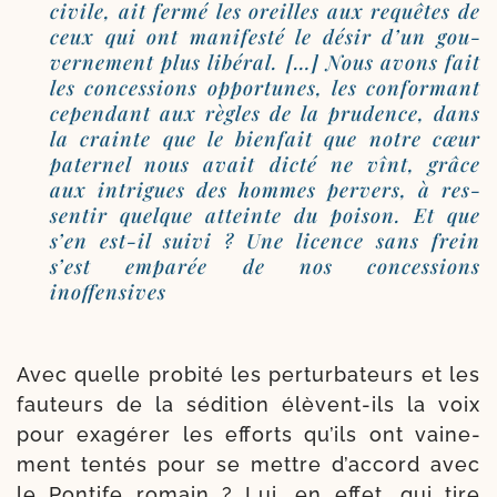
civile, ait fer­mé les oreilles aux requêtes de
ceux qui ont mani­fes­té le désir d’un gou­
ver­ne­ment plus libé­ral. […] Nous avons fait
les conces­sions oppor­tunes, les confor­mant
cepen­dant aux règles de la pru­dence, dans
la crainte que le bien­fait que notre cœur
pater­nel nous avait dic­té ne vînt, grâce
aux intrigues des hommes per­vers, à res­
sen­tir quelque atteinte du poi­son. Et que
s’en est-​il sui­vi ? Une licence sans frein
s’est empa­rée de nos conces­sions
inoffensives
Avec quelle pro­bi­té les per­tur­ba­teurs et les
fau­teurs de la sédi­tion élèvent-​ils la voix
pour exa­gé­rer les efforts qu’ils ont vai­ne­
ment ten­tés pour se mettre d’accord avec
le Pontife romain ? Lui, en effet, qui tire