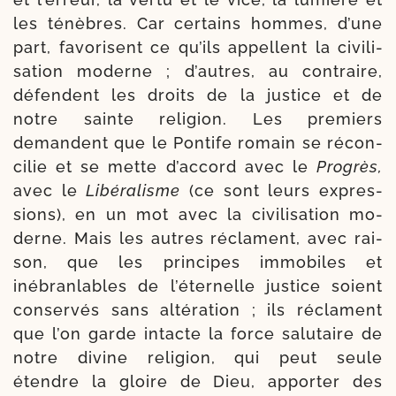
les ténèbres. Car cer­tains hommes, d’une
part, favo­risent ce qu’ils appellent la civi­li­
sa­tion moderne ; d’autres, au contraire,
défendent les droits de la jus­tice et de
notre sainte reli­gion. Les pre­miers
demandent que le Pontife romain se récon­
ci­lie et se mette d’accord avec le
Progrès,
avec le
Libéralisme
(ce sont leurs expres­
sions), en un mot avec la civi­li­sa­tion mo­
derne. Mais les autres réclament, avec rai­
son, que les prin­cipes immo­biles et
inébran­lables de l’é­ter­nelle jus­tice soient
conser­vés sans alté­ra­tion ; ils récla­ment
que l’on garde intacte la force salu­taire de
notre divine reli­gion, qui peut seule
étendre la gloire de Dieu, appor­ter des