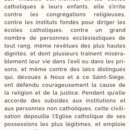
catho­liques à leurs enfants, elle s’irrite
contre les con­grégations reli­gieuses,
contre les ins­ti­tuts fon­dés pour diri­ger les
écoles catho­liques, contre un grand
nombre de per­sonnes ecclé­sias­tiques de
tout rang, même revê­tues des plus hautes
digni­tés, et dont plu­sieurs traînent misé­ra­
ble­ment leur vie dans l’exil ou dans les pri­
sons, et même contre des laïcs dis­tin­gués
qui, dévoués à Nous et à ce Saint-​Siège,
ont défen­du coura­geusement la cause de
la reli­gion et de la jus­tice. Pendant qu’elle
accorde des sub­sides aux ins­ti­tu­tions et
aux per­sonnes non catho­liques, cette civi­li­
sa­tion dépouille l’Eglise catho­lique de ses
pos­ses­sions les plus légi­times, et emploie