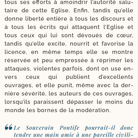
tous ses efforts à amoin­drir l’autorité salu­
taire de cette Eglise. Enfin, tan­dis qu’elle
donne liber­té entière à tous les dis­cours et
à tous les écrits qui atta­quent l’Eglise et
tous ceux qui lui sont dévoués de cœur,
tan­dis qu’elle excite, nour­rit et favo­rise la
licence, en même temps elle se montre
réser­vée et peu empres­sée à répri­mer les
attaques, vio­lentes par­fois, dont on use en­
vers ceux qui publient d’ex­cel­lents
ouvrages, et elle punit, même avec la der­
nière sévé­ri­té, les auteurs de ces ouvrages,
lorsqu’ils paraissent dépas­ser le moins du
monde les bornes de la modération.
Le Souverain Pontife pourrait-​il donc
tendre une main amie à une pareille civi­li­