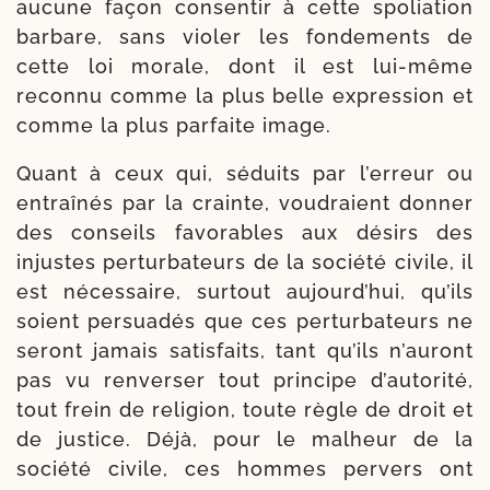
aucune façon consen­tir à cette spo­lia­tion
bar­bare, sans vio­ler les fonde­ments de
cette loi morale, dont il est lui-​même
recon­nu comme la plus belle expres­sion et
comme la plus par­faite image.
Quant à ceux qui, séduits par l’erreur ou
entraî­nés par la crainte, vou­draient don­ner
des conseils favo­rables aux dési­rs des
injustes per­tur­ba­teurs de la socié­té civile, il
est néces­saire, sur­tout aujourd’hui, qu’ils
soient per­suadés que ces per­tur­ba­teurs ne
seront jamais satis­faits, tant qu’ils n’auront
pas vu ren­ver­ser tout prin­cipe d’autorité,
tout frein de reli­gion, toute règle de droit et
de jus­tice. Déjà, pour le mal­heur de la
socié­té civile, ces hommes per­vers ont