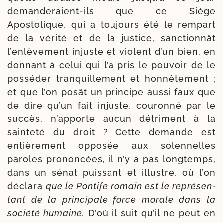
demanderaient-​ils que ce Siège
Apostolique, qui a tou­jours été le rem­part
de la véri­té et de la jus­tice, sanc­tion­nât
l’enlèvement injuste et violent d’un bien, en
don­nant à celui qui l’a pris le pou­voir de le
pos­sé­der tran­quille­ment et hon­nê­te­ment ;
et que l’on posât un prin­cipe aus­si faux que
de dire qu’un fait injuste, cou­ron­né par le
suc­cès, n’apporte aucun détri­ment à la
sain­te­té du droit ? Cette demande est
entiè­re­ment oppo­sée aux solen­nelles
paroles pro­non­cées, il n’y a pas long­temps,
dans un sénat puis­sant et illustre, où l’on
décla­ra
que le Pontife romain est le repré­sen­
tant de la prin­ci­pale force morale dans la
socié­té humaine.
D’où il suit qu’il ne peut en