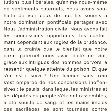
tu­tions plus libé­rales, qu’animé nous-​même
de sen­ti­ments pater­nels, nous avons sou­
hai­té de voir ceux de nos fils sou­mis à
notre domi­na­tion pon­ti­fi­cale par­ta­ger avec
Nous l’administration civile. Nous avons fait
les conces­sions oppor­tunes, les confor­
mant cepen­dant aux règles de la pru­dence,
dans la crainte que le bien­fait que notre
cœur pater­nel nous avait dic­té ne vînt,
grâce aux intrigues des hommes per­vers, à
res­sen­tir quelque atteinte du poi­son. Et que
s’en est-​il sui­vi ? Une licence sans frein
s’est empa­rée de nos conces­sions inof­fen­
sives ; le palais, dans lequel les mi­nistres et
les dépu­tés du peuple s’étaient ras­sem­blés,
a été souillé de sang, et les mains impies
des sacri­lèges se sont tour­nées contre