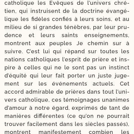
catho­lique les Evêques de l’univers chré­
tien, qui ins­truisent de la doc­trine évan­gé­
lique les fidèles confiés à leurs soins, et au
milieu de si grandes ténèbres, par leur pru­
dence et leurs saints ensei­gne­ments,
montrent aux peuples Je che­min sur à
suivre. C’est lui qui répand sur toutes les
nations catho­liques l’esprit de prière et ins­
pire à celles qui ne le sont pas un ins­tinct
d’équité qui leur fait por­ter un juste juge­
ment sur les évé­ne­ments actuels. Cet
accord admi­rable de prières dans tout l’uni­
vers catho­lique, ces témoi­gnages una­nimes
d’amour à notre égard, expri­més de tant de
manières dif­fé­rentes (ce qu’on ne pour­rait
trou­ver faci­le­ment dans les siècles pas­sés),
montrent mani­fes­te­ment com­bien les