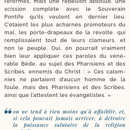
réformes, mais une rébel­lion abso­lue, une
scis­sion com­plète avec le Souverain
Pontife qu’ils veulent en der­nier lieu.
C’étaient les plus achar­nés pro­mo­teurs du
mal, les porte-​drapeaux de la révolte, qui
rem­plis­saient tout de leurs cla­meurs, et
non le peuple. Oui, on pour­rait vrai­ment
bien leur appli­quer ces paroles du véné­
rable Bède, au sujet des Phari­siens et des
Scribes, enne­mis du Christ : « Ces calom­
nies ne par­taient d’aucun homme de la
foule, mais des Pharisiens et des Scribes,
ain­si que l’attestent les évangélistes. »
on ne tend à rien moins qu’à affai­blir, et,
si cela pou­vait jamais arri­ver, à détruire
la puis­sance salu­taire de la reli­gion