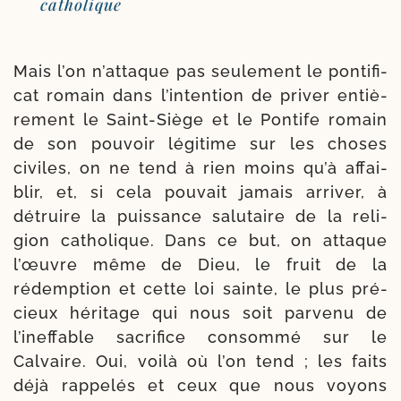
catholique
Mais l’on n’attaque pas seule­ment le pon­ti­fi­
cat romain dans l’intention de pri­ver entiè­
re­ment le Saint-​Siège et le Pontife romain
de son pou­voir légi­time sur les choses
civiles, on ne tend à rien moins qu’à affai­
blir, et, si cela pou­vait jamais arri­ver, à
détruire la puis­sance salu­taire de la reli­
gion catho­lique. Dans ce but, on attaque
l’œuvre même de Dieu, le fruit de la
rédemp­tion et cette loi sainte, le plus pré­
cieux héri­tage qui nous soit par­ve­nu de
l’ineffable sacri­fice consom­mé sur le
Calvaire. Oui, voi­là où l’on tend ; les faits
déjà rap­pe­lés et ceux que nous voyons