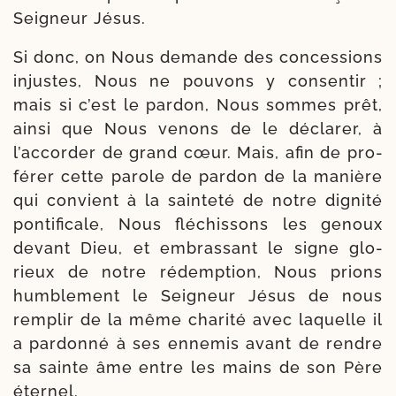
Sei­gneur Jésus.
Si donc, on Nous demande des conces­sions
injustes, Nous ne pou­vons y con­sentir ;
mais si c’est le par­don, Nous sommes prêt,
ain­si que Nous venons de le décla­rer, à
l’accorder de grand cœur. Mais, afin de pro­
fé­rer cette parole de par­don de la manière
qui convient à la sain­te­té de notre digni­té
pontifi­cale, Nous flé­chis­sons les genoux
devant Dieu, et embras­sant le signe glo­
rieux de notre rédemp­tion, Nous prions
hum­ble­ment le Seigneur Jésus de nous
rem­plir de la même cha­ri­té avec laquelle il
a par­don­né à ses enne­mis avant de rendre
sa sainte âme entre les mains de son Père
éternel.