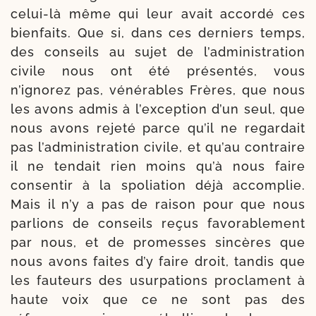
celui-​là même qui leur avait accor­dé ces
bien­faits. Que si, dans ces der­niers temps,
des conseils au sujet de l’ad­mi­nis­tra­tion
civile nous ont été pré­sen­tés, vous
n’ignorez pas, véné­rables Frères, que nous
les avons admis à l’exception d’un seul, que
nous avons reje­té parce qu’il ne regar­dait
pas l’administration civile, et qu’au con­traire
il ne ten­dait rien moins qu’à nous faire
consen­tir à la spo­lia­tion déjà accom­plie.
Mais il n’y a pas de rai­son pour que nous
par­lions de conseils reçus favo­ra­ble­ment
par nous, et de pro­messes sin­cères que
nous avons faites d’y faire droit, tan­dis que
les fau­teurs des usur­pa­tions pro­clament à
haute voix que ce ne sont pas des