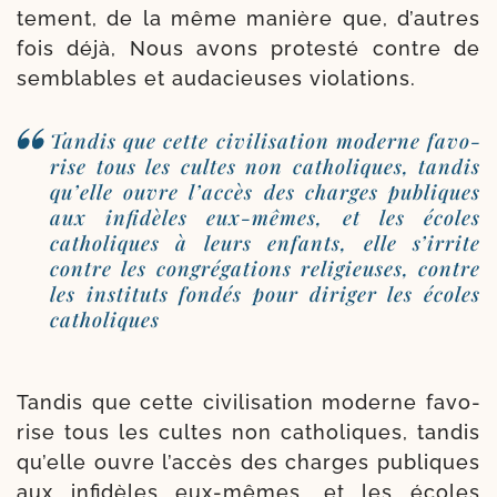
te­ment, de la même ma­nière que, d’autres
fois déjà, Nous avons pro­tes­té contre de
sem­blables et auda­cieuses violations.
Tandis que cette civi­li­sa­tion moderne favo­
rise tous les cultes non catho­liques, tan­dis
qu’elle ouvre l’accès des charges publiques
aux infi­dèles eux-​mêmes, et les écoles
catho­liques à leurs enfants, elle s’irrite
contre les con­grégations reli­gieuses, contre
les ins­ti­tuts fon­dés pour diri­ger les écoles
catholiques
Tandis que cette civi­li­sa­tion moderne favo­
rise tous les cultes non catho­liques, tan­dis
qu’elle ouvre l’accès des charges publiques
aux infi­dèles eux-​mêmes, et les écoles