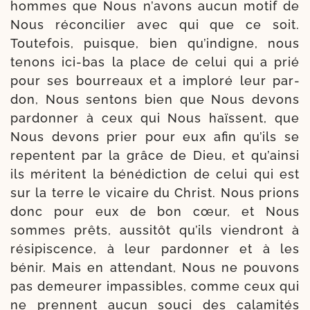
hommes que Nous n’avons aucun motif de
Nous récon­ci­lier avec qui que ce soit.
Toutefois, puisque, bien qu’indigne, nous
tenons ici-​bas la place de celui qui a prié
pour ses bour­reaux et a implo­ré leur par­
don, Nous sen­tons bien que Nous devons
par­don­ner à ceux qui Nous haïssent, que
Nous devons prier pour eux afin qu’ils se
repentent par la grâce de Dieu, et qu’ainsi
ils méritent la béné­dic­tion de celui qui est
sur la terre le vicaire du Christ. Nous prions
donc pour eux de bon cœur, et Nous
sommes prêts, aus­si­tôt qu’ils vien­dront à
rési­pis­cence, à leur par­don­ner et à les
bénir. Mais en atten­dant, Nous ne pou­vons
pas de­meurer impas­sibles, comme ceux qui
ne prennent aucun sou­ci des cala­mi­tés