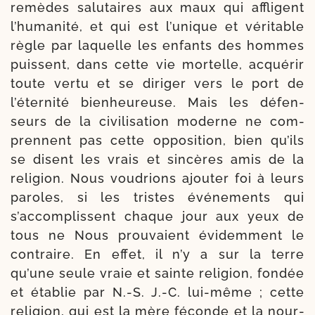
remèdes salu­taires aux maux qui affligent
l’humanité, et qui est l’unique et véri­table
règle par laquelle les enfants des hommes
puissent, dans cette vie mor­telle, acqué­rir
toute ver­tu et se diri­ger vers le port de
l’éternité bien­heu­reuse. Mais les défen­
seurs de la civi­li­sa­tion moderne ne com­
prennent pas cette oppo­si­tion, bien qu’ils
se disent les vrais et sin­cères amis de la
reli­gion. Nous vou­drions ajou­ter foi à leurs
paroles, si les tristes évé­ne­ments qui
s’accomplissent chaque jour aux yeux de
tous ne Nous prou­vaient évi­dem­ment le
contraire. En effet, il n’y a sur la terre
qu’une seule vraie et sainte reli­gion, fon­dée
et éta­blie par N.-S. J.-C. lui-​même ; cette
reli­gion, qui est la mère féconde et la nour­