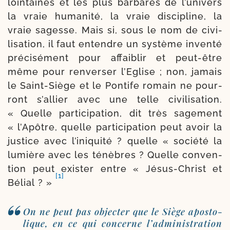
loin­taines et les plus bar­bares de l’univers
la vraie huma­ni­té, la vraie disci­pline, la
vraie sagesse. Mais si, sous le nom de civi­
li­sa­tion, il faut entendre un sys­tème inven­té
pré­ci­sé­ment pour affai­blir et peut-​être
même pour ren­verser l’Eglise ; non, jamais
le Saint-​Siège et le Pontife romain ne pour­
ront s’al­lier avec une telle civi­li­sa­tion.
« Quelle par­ti­ci­pa­tion, dit très sage­ment
« l’Apôtre, quelle par­ti­ci­pa­tion peut avoir la
jus­tice avec l’iniquité ? quelle « socié­té la
lumière avec les ténèbres ? Quelle conven­
tion peut exis­ter entre « Jésus-​Christ et
[1]
Bélial ? »
On ne peut pas objec­ter que le Siège apos­to­
lique, en ce qui concerne l’administration