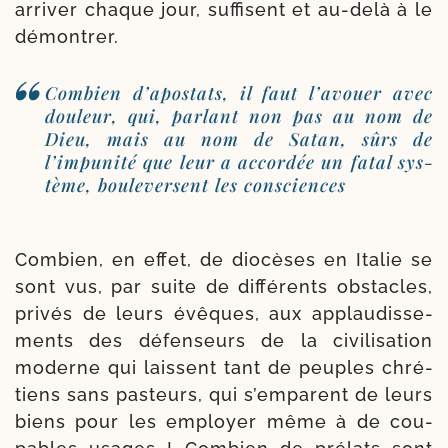
arri­ver chaque jour, suf­fisent et au-​delà à le
démontrer.
Combien d’apostats, il faut l’avouer avec
dou­leur, qui, par­lant non pas au nom de
Dieu, mais au nom de Satan, sûrs de
l’impunité que leur a accor­dée un fatal sys­
tème, bou­le­versent les consciences
Combien, en effet, de dio­cèses en Italie se
sont vus, par suite de dif­fé­rents obs­tacles,
pri­vés de leurs évêques, aux applau­dis­se­
ments des défen­seurs de la civi­li­sa­tion
moderne qui laissent tant de peuples chré­
tiens sans pas­teurs, qui s’emparent de leurs
biens pour les employer même à de cou­