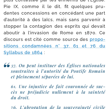
Pie IX, comme il le dit, fit quelques pru­
dentes conces­sions en concé­dant une part
d’au­to­ri­té à des laïcs, mais sans par­ve­nir à
stop­per la conta­gion des esprits qui devait
abou­tir à l’in­va­sion de Rome en 1870. Ce
dis­cours est cité comme source des
pro­po­
si­tions condam­nées n° 37, 61 et 76 du
Syllabus de 1864
:
37. On peut ins­ti­tuer des Églises natio­nales
sous­traites à l’autorité du Pontife Romain
et plei­ne­ment sépa­rées de lui.
61. Une injus­tice de fait cou­ron­née de suc­
cès ne pré­ju­di­cie nul­le­ment à la sain­te­té
du droit.
76. L’abrogation de la sou­ve­rai­ne­té civile