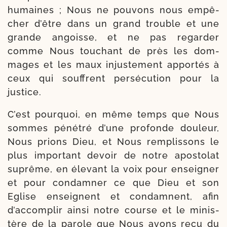
humaines ; Nous ne pou­vons nous empê­
cher d’être dans un grand trouble et une
grande angoisse, et ne pas regar­der
comme Nous tou­chant de près les dom­
mages et les maux injus­te­ment appor­tés à
ceux qui souffrent per­sé­cu­tion pour la
justice.
C’est pour­quoi, en même temps que Nous
sommes péné­tré d’une pro­fonde dou­leur,
Nous prions Dieu, et Nous rem­plis­sons le
plus impor­tant devoir de notre apos­to­lat
suprême, en éle­vant la voix pour ensei­gner
et pour condam­ner ce que Dieu et son
Eglise enseignent et condamnent, afin
d’accomplir ain­si notre course et le minis­
tère de la parole que Nous avons reçu du