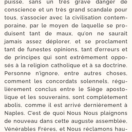
puisse, sans un très grave dan­ger de
conscience et un très grand scan­dale pour
tous, s’associer avec la civi­li­sa­tion contem­
po­raine, par le moyen de laquelle se pro­
duisent tant de maux, qu’on ne sau­rait
jamais assez déplo­rer, et se pro­clament
tant de funestes opi­nions, tant d’erreurs et
de prin­cipes qui sont extrê­me­ment oppo­
sés à la reli­gion catho­lique et à sa doc­trine.
Personne n’ignore, entre autres choses,
com­ment les concor­dats solen­nels, régu­
liè­re­ment conclus entre le Siège apos­to­
lique et les sou­ve­rains, sont com­plè­te­ment
abo­lis, comme il est arri­vé der­niè­re­ment à
Naples. C’est de quoi Nous Nous plai­gnons
de nou­veau dans cette auguste assem­blée,
Vénérables Frères, et Nous récla­mons hau­