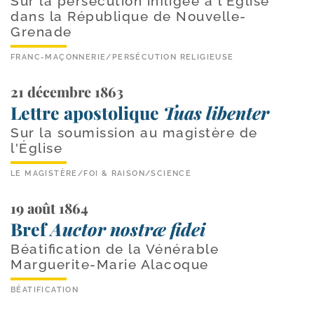
Sur la persécution infligée à l'Église
dans la République de Nouvelle-
Grenade
FRANC-MAÇONNERIE
/
PERSÉCUTION RELIGIEUSE
21 décembre 1863
Lettre apostolique
Tuas libenter
Sur la soumission au magistère de
l'Église
LE MAGISTÈRE
/
FOI & RAISON
/
SCIENCE
19 août 1864
Bref
Auctor nostræ fidei
Béatification de la Vénérable
Marguerite-Marie Alacoque
BÉATIFICATION