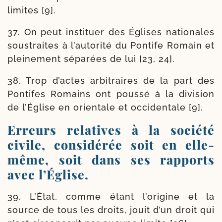
limites [9].
37. On peut ins­ti­tuer des Églises natio­nales
sous­traites à l’au­to­ri­té du Pontife Romain et
plei­ne­ment sépa­rées de lui [23, 24].
38. Trop d’actes arbi­traires de la part des
Pontifes Romains ont pous­sé à la divi­sion
de l’Église en orien­tale et occi­den­tale [9].
Erreurs relatives à la société
civile, considérée soit en elle-​
même, soit dans ses rapports
avec l’Église.
39. L’État, comme étant l’o­ri­gine et la
source de tous les droits, jouit d’un droit qui