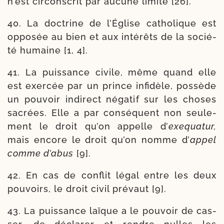
n’est cir­cons­crit par aucune limite [26].
40. La doc­trine de l’Église catho­lique est
oppo­sée au bien et aux inté­rêts de la socié­
té humaine [1, 4].
41. La puis­sance civile, même quand elle
est exer­cée par un prince infi­dèle, pos­sède
un pou­voir indi­rect néga­tif sur les choses
sacrées. Elle a par consé­quent non seule­
ment le droit qu’on appelle d’
exe­qua­tur,
mais encore le droit qu’on nomme d’
appel
comme d’a­bus
[9].
42. En cas de conflit légal entre les deux
pou­voirs, le droit civil pré­vaut [9].
43. La puis­sance laïque a le pou­voir de cas­