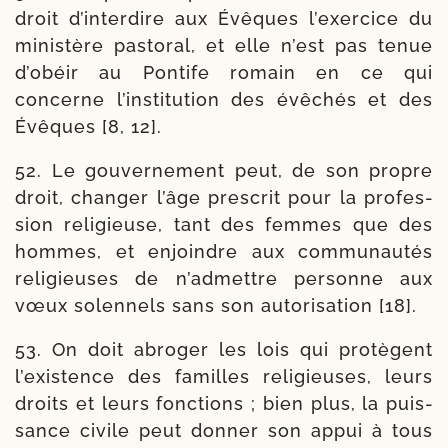
droit d’in­ter­dire aux Évêques l’exer­cice du
minis­tère pas­to­ral, et elle n’est pas tenue
d’o­béir au Pontife romain en ce qui
concerne l’ins­ti­tu­tion des évê­chés et des
Évêques [8, 12].
52. Le gou­ver­ne­ment peut, de son propre
droit, chan­ger l’âge pres­crit pour la pro­fes­
sion reli­gieuse, tant des femmes que des
hommes, et enjoindre aux com­mu­nau­tés
reli­gieuses de n’ad­mettre per­sonne aux
vœux solen­nels sans son auto­ri­sa­tion [18].
53. On doit abro­ger les lois qui pro­tègent
l’exis­tence des familles reli­gieuses, leurs
droits et leurs fonc­tions ; bien plus, la puis­
sance civile peut don­ner son appui à tous