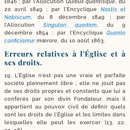
1846 ; par l’Allocution
Quibus quan­tisque
, du
20 avril 1849 ; par l’Encyclique
Nostis et
Nobiscum
, du 8 décembre 1849 ; par
l’Allocution
Singulari qua­dam
, du 9
décembre 1854 ; par l’Encyclique
Quanto
confi­cia­mur
mœrore
, du 10 août 1863.
Erreurs relatives à l’Église et à
ses droits.
19. L’Église n’est pas une vraie et par­faite
socié­té plei­ne­ment libre ; elle ne jouit pas
de ses droits propres et constants que lui a
confé­rés par son divin Fondateur, mais il
appar­tient au pou­voir civil de défi­nir quels
sont les droits de l’Église et les limites dans
les­quelles elle peut les exer­cer [13, 22,