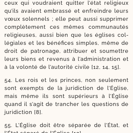
ceux qui vou­draient quit­ter l’é­tat reli­gieux
qu’ils avaient embras­sé et enfreindre leurs
vœux solen­nels ; elle peut aus­si sup­pri­mer
com­plè­te­ment ces mêmes com­mu­nau­tés
reli­gieuses, aus­si bien que les églises col­
lé­giales et les béné­fices simples, même de
droit de patro­nage, attri­buer et sou­mettre
leurs biens et reve­nus à l’ad­mi­nis­tra­tion et
à la volon­té de l’au­to­ri­té civile [12, 14, 15].
54. Les rois et les princes, non seule­ment
sont exempts de la juri­dic­tion de l’Église,
mais même ils sont supé­rieurs à l’Église
quand il s’a­git de tran­cher les ques­tions de
juri­dic­tion [8].
55. L’Église doit être sépa­rée de l’État, et