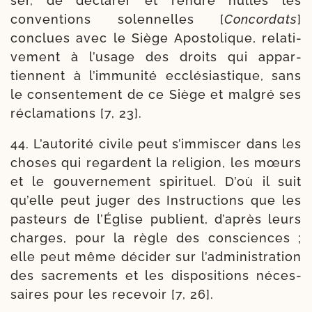
ser, de décla­rer et rendre nulles les
conven­tions solen­nelles [
Concordats
]
conclues avec le Siège Apostolique, rela­ti­
ve­ment à l’u­sage des droits qui appar­
tiennent à l’im­mu­ni­té ecclé­sias­tique, sans
le consen­te­ment de ce Siège et mal­gré ses
récla­ma­tions [7, 23].
44. L’autorité civile peut s’im­mis­cer dans les
choses qui regardent la reli­gion, les mœurs
et le gou­ver­ne­ment spi­ri­tuel. D’où il suit
qu’elle peut juger des Instructions que les
pas­teurs de l’Église publient, d’a­près leurs
charges, pour la règle des consciences ;
elle peut même déci­der sur l’ad­mi­nis­tra­tion
des sacre­ments et les dis­po­si­tions néces­
saires pour les rece­voir [7, 26].