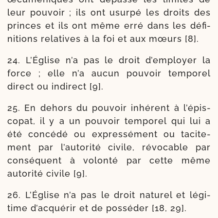
leur pou­voir ; ils ont usur­pé les droits des
princes et ils ont même erré dans les défi­
ni­tions rela­tives à la foi et aux mœurs [8].
24. L’Église n’a pas le droit d’employer la
force ; elle n’a aucun pou­voir tem­po­rel
direct ou indi­rect [9].
25. En dehors du pou­voir inhé­rent à l’é­pis­
co­pat, il y a un pou­voir tem­po­rel qui lui a
été concé­dé ou expres­sé­ment ou taci­te­
ment par l’au­to­ri­té civile, révo­cable par
consé­quent à volon­té par cette même
auto­ri­té civile [9].
26. L’Église n’a pas le droit natu­rel et légi­
time d’ac­qué­rir et de pos­sé­der [18, 29].