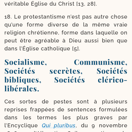
véri­table Église du Christ [13, 28].
18. Le pro­tes­tan­tisme n’est pas autre chose
qu’une forme diverse de la même vraie
reli­gion chré­tienne, forme dans laquelle on
peut être agréable à Dieu aus­si bien que
dans l’Église catho­lique [5].
Socialisme, Communisme,
Sociétés secrètes, Sociétés
bibliques, Sociétés clérico-
libérales.
Ces sortes de pestes sont à plu­sieurs
reprises frap­pées de sen­tences for­mu­lées
dans les termes les plus graves par
l’Encyclique
Qui plu­ri­bus
, du 9 novembre