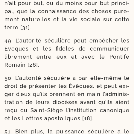
n’ait pour but, ou du moins pour but prin­ci­
pal, que la connais­sance des choses pure­
ment natu­relles et la vie sociale sur cette
terre [31].
49. L’autorité sécu­lière peut empê­cher les
Évêques et les fidèles de com­mu­ni­quer
libre­ment entre eux et avec le Pontife
Romain [26].
50. L’autorité sécu­lière a par elle-​même le
droit de pré­sen­ter les Évêques, et peut exi­
ger d’eux qu’ils prennent en main l’ad­mi­nis­
tra­tion de leurs dio­cèses avant qu’ils aient
reçu du Saint-​Siège l’ins­ti­tu­tion cano­nique
et les Lettres apos­to­liques [18].
51. Bien plus, la puis­sance sécu­lière a le