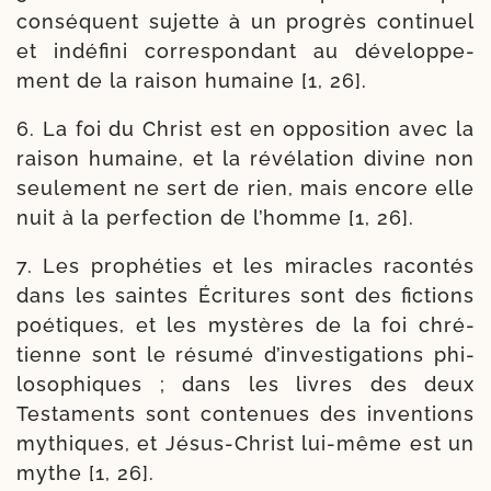
consé­quent sujette à un pro­grès conti­nuel
et indé­fi­ni cor­res­pon­dant au déve­lop­pe­
ment de la rai­son humaine [1, 26].
6. La foi du Christ est en oppo­si­tion avec la
rai­son humaine, et la révé­la­tion divine non
seule­ment ne sert de rien, mais encore elle
nuit à la per­fec­tion de l’homme [1, 26].
7. Les pro­phé­ties et les miracles racon­tés
dans les saintes Écritures sont des fic­tions
poé­tiques, et les mys­tères de la foi chré­
tienne sont le résu­mé d’in­ves­ti­ga­tions phi­
lo­so­phiques ; dans les livres des deux
Testaments sont conte­nues des inven­tions
mythiques, et Jésus-​Christ lui-​même est un
mythe [1, 26].