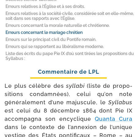
Erreurs relatives à l’Église et à ses droits.
Erreurs relatives à la société civile, considérée soit en elle-​même,
soit dans ses rapports avec l’Église.
Erreurs concernant la morale naturelle et chrétienne.
Erreurs concernant le mariage chrétien
Erreurs sur le principat civil du Pontife romain.
Erreurs qui se rapportent au libéralisme moderne.
Liste des écrits du pape Pie IX d’où sont tirées les propositions du
Syllabus :
Le plus célèbre des
syl­la­bi
(liste de pro­po­
si­tions condam­nées), celui qu’on note
géné­ra­le­ment d’une majus­cule, le
Syllabus
est celui du 8 décembre 1864 dont Pie IX
accom­pa­gna son ency­clique
Quanta Cura
dans le contexte de l’an­nexion de l’u­nique
ves­tige des États pon­ti­fi­caux – Rome – au