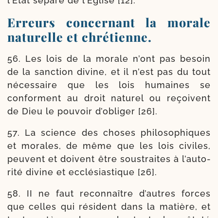
l’État sépa­ré de l’Église [12].
Erreurs concernant la morale
naturelle et chrétienne.
56. Les lois de la morale n’ont pas besoin
de la sanc­tion divine, et il n’est pas du tout
néces­saire que les lois humaines se
conforment au droit natu­rel ou reçoivent
de Dieu le pou­voir d’o­bli­ger [26].
57. La science des choses phi­lo­so­phiques
et morales, de même que les lois civiles,
peuvent et doivent être sous­traites à l’au­to­
ri­té divine et ecclé­sias­tique [26].
58. II ne faut recon­naître d’autres forces
que celles qui résident dans la matière, et