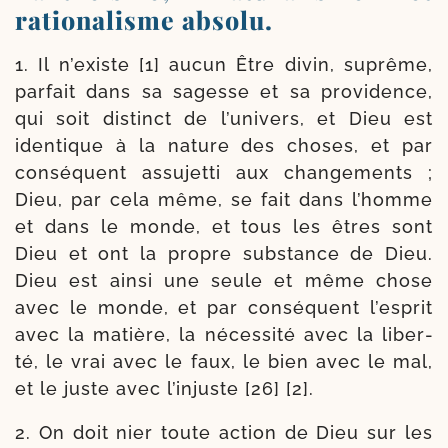
rationalisme absolu.
1. Il n’existe [1] aucun Être divin, suprême,
par­fait dans sa sagesse et sa pro­vi­dence,
qui soit dis­tinct de l’u­ni­vers, et Dieu est
iden­tique à la nature des choses, et par
consé­quent assu­jet­ti aux chan­ge­ments ;
Dieu, par cela même, se fait dans l’homme
et dans le monde, et tous les êtres sont
Dieu et ont la propre sub­stance de Dieu.
Dieu est ain­si une seule et même chose
avec le monde, et par consé­quent l’es­prit
avec la matière, la néces­si­té avec la liber­
té, le vrai avec le faux, le bien avec le mal,
et le juste avec l’in­juste [26] [2].
2. On doit nier toute action de Dieu sur les