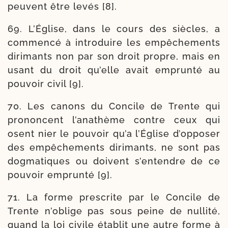
peuvent être levés [8].
69. L’Église, dans le cours des siècles, a
com­men­cé à intro­duire les empê­che­ments
diri­mants non par son droit propre, mais en
usant du droit qu’elle avait emprun­té au
pou­voir civil [9].
70. Les canons du Concile de Trente qui
pro­noncent l’a­na­thème contre ceux qui
osent nier le pou­voir qu’a l’Église d’op­po­ser
des empê­che­ments diri­mants, ne sont pas
dog­ma­tiques ou doivent s’en­tendre de ce
pou­voir emprun­té [9].
71. La forme pres­crite par le Concile de
Trente n’o­blige pas sous peine de nul­li­té,
quand la loi civile éta­blit une autre forme à