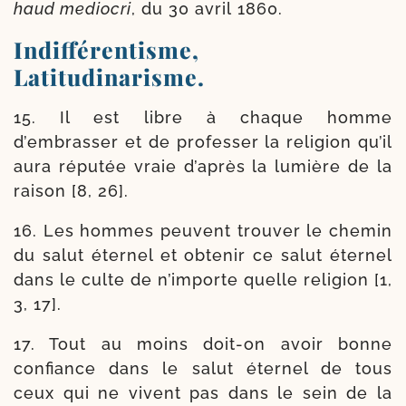
haud medio­cri
, du 30 avril 1860.
Indifférentisme,
Latitudinarisme.
15. Il est libre à chaque homme
d’embrasser et de pro­fes­ser la reli­gion qu’il
aura répu­tée vraie d’a­près la lumière de la
rai­son [8, 26].
16. Les hommes peuvent trou­ver le che­min
du salut éter­nel et obte­nir ce salut éter­nel
dans le culte de n’im­porte quelle reli­gion [1,
3, 17].
17. Tout au moins doit-​on avoir bonne
confiance dans le salut éter­nel de tous
ceux qui ne vivent pas dans le sein de la