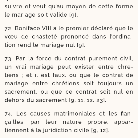
suivre et veut qu’au moyen de cette forme
le mariage soit valide [9].
72. Boniface VIII a le pre­mier décla­ré que le
vœu de chas­te­té pro­non­cé dans l’or­di­na­
tion rend le mariage nul [9].
73. Par la force du contrat pure­ment civil,
un vrai mariage peut exis­ter entre chré­
tiens ; et il est faux, ou que le contrat de
mariage entre chré­tiens soit tou­jours un
sacre­ment, ou que ce contrat soit nul en
dehors du sacre­ment [9, 11, 12, 23].
74. Les causes matri­mo­niales et les fian­
çailles, par leur nature propre, appar­
tiennent à la juri­dic­tion civile [9, 12].