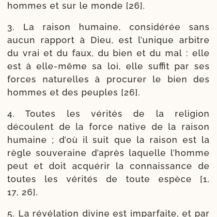
hommes et sur le monde [26].
3. La rai­son humaine, consi­dé­rée sans
aucun rap­port à Dieu, est l’u­nique arbitre
du vrai et du faux, du bien et du mal : elle
est à elle-​même sa loi, elle suf­fit par ses
forces natu­relles à pro­cu­rer le bien des
hommes et des peuples [26].
4. Toutes les véri­tés de la reli­gion
découlent de la force native de la rai­son
humaine ; d’où il suit que la rai­son est la
règle sou­ve­raine d’a­près laquelle l’homme
peut et doit acqué­rir la connais­sance de
toutes les véri­tés de toute espèce [1,
17, 26].
5. La révé­la­tion divine est impar­faite, et par