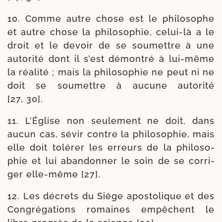
10. Comme autre chose est le phi­lo­sophe
et autre chose la phi­lo­so­phie, celui-​là a le
droit et le devoir de se sou­mettre à une
auto­ri­té dont il s’est démon­tré à lui-​même
la réa­li­té ; mais la phi­lo­so­phie ne peut ni ne
doit se sou­mettre à aucune auto­ri­té
[27, 30].
11. L’Église non seule­ment ne doit, dans
aucun cas, sévir contre la phi­lo­so­phie, mais
elle doit tolé­rer les erreurs de la phi­lo­so­
phie et lui aban­don­ner le soin de se cor­ri­
ger elle-​même [27].
12. Les décrets du Siège apos­to­lique et des
Congrégations romaines empêchent le