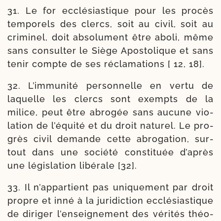
31. Le for ecclé­sias­tique pour les pro­cès
tem­po­rels des clercs, soit au civil, soit au
cri­mi­nel, doit abso­lu­ment être abo­li, même
sans consul­ter le Siège Apostolique et sans
tenir compte de ses récla­ma­tions [ 12, 18].
32. L’immunité per­son­nelle en ver­tu de
laquelle les clercs sont exempts de la
milice, peut être abro­gée sans aucune vio­
la­tion de l’é­qui­té et du droit natu­rel. Le pro­
grès civil demande cette abro­ga­tion, sur­
tout dans une socié­té consti­tuée d’a­près
une légis­la­tion libé­rale [32].
33. Il n’ap­par­tient pas uni­que­ment par droit
propre et inné à la juri­dic­tion ecclé­sias­tique
de diri­ger l’en­sei­gne­ment des véri­tés théo­