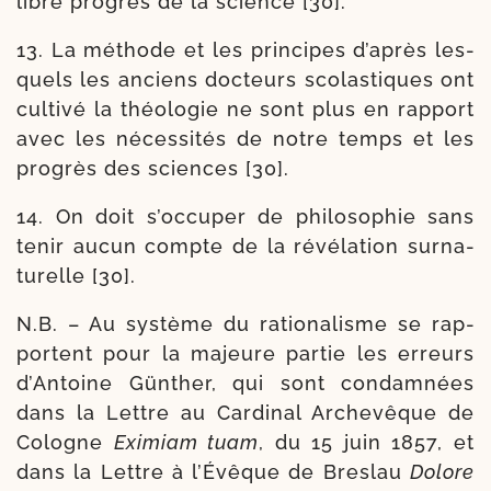
libre pro­grès de la science [30].
13. La méthode et les prin­cipes d’a­près les­
quels les anciens doc­teurs sco­las­tiques ont
culti­vé la théo­lo­gie ne sont plus en rap­port
avec les néces­si­tés de notre temps et les
pro­grès des sciences [30].
14. On doit s’oc­cu­per de phi­lo­so­phie sans
tenir aucun compte de la révé­la­tion sur­na­
tu­relle [30].
N.B. – Au sys­tème du ratio­na­lisme se rap­
portent pour la majeure par­tie les erreurs
d’Antoine Günther, qui sont condam­nées
dans la Lettre au Cardinal Archevêque de
Cologne
Eximiam tuam
, du 15 juin 1857, et
dans la Lettre à l’Évêque de Breslau
Dolore