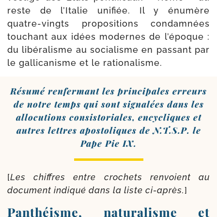
reste de l’Italie uni­fiée. Il y énu­mère
quatre-​vingts pro­po­si­tions condam­nées
tou­chant aux idées modernes de l’é­poque :
du libé­ra­lisme au socia­lisme en pas­sant par
le gal­li­ca­nisme et le rationalisme.
Résumé ren­fer­mant les prin­ci­pales erreurs
de notre temps qui sont signa­lées dans les
allo­cu­tions consis­to­riales, ency­cliques et
autres lettres apos­to­liques de N.T.S.P. le
Pape Pie IX.
[
Les chiffres entre cro­chets ren­voient au
docu­ment indi­qué dans la liste ci-​après.
]
Panthéisme, naturalisme et