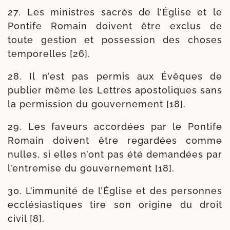
27. Les ministres sacrés de l’Église et le
Pontife Romain doivent être exclus de
toute ges­tion et pos­ses­sion des choses
tem­po­relles [26].
28. Il n’est pas per­mis aux Évêques de
publier même les Lettres apos­to­liques sans
la per­mis­sion du gou­ver­ne­ment [18].
29. Les faveurs accor­dées par le Pontife
Romain doivent être regar­dées comme
nulles, si elles n’ont pas été deman­dées par
l’en­tre­mise du gou­ver­ne­ment [18].
30. L’immunité de l’Église et des per­sonnes
ecclé­sias­tiques tire son ori­gine du droit
civil [8].