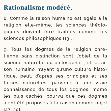
Rationalisme modéré.
8. Comme la rai­son humaine est égale à la
reli­gion elle-​même, les sciences théo­lo­
giques doivent être trai­tées comme les
sciences phi­lo­so­phiques [13].
9. Tous les dogmes de la reli­gion chré­
tienne sans dis­tinc­tion sont l’ob­jet de la
science natu­relle ou phi­lo­so­phie ; et la rai­
son humaine n’ayant qu’une culture his­to­
rique, peut, d’a­près ses prin­cipes et ses
forces natu­relles, par­ve­nir à une vraie
connais­sance de tous les dogmes, même
les plus cachés, pour­vu que ces dogmes
aient été pro­po­sés à la rai­son comme objet
[27, 30].