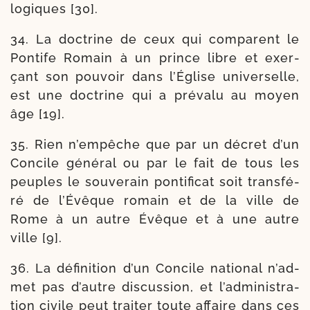
lo­giques [30].
34. La doc­trine de ceux qui com­parent le
Pontife Romain à un prince libre et exer­
çant son pou­voir dans l’Église uni­ver­selle,
est une doc­trine qui a pré­va­lu au moyen
âge [19].
35. Rien n’empêche que par un décret d’un
Concile géné­ral ou par le fait de tous les
peuples le sou­ve­rain pon­ti­fi­cat soit trans­fé­
ré de l’Évêque romain et de la ville de
Rome à un autre Évêque et à une autre
ville [9].
36. La défi­ni­tion d’un Concile natio­nal n’ad­
met pas d’autre dis­cus­sion, et l’ad­mi­nis­tra­
tion civile peut trai­ter toute affaire dans ces