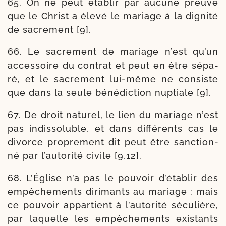
65. On ne peut éta­blir par aucune preuve
que le Christ a éle­vé le mariage à la digni­té
de sacre­ment [9].
66. Le sacre­ment de mariage n’est qu’un
acces­soire du contrat et peut en être sépa­
ré, et le sacre­ment lui-​même ne consiste
que dans la seule béné­dic­tion nup­tiale [9].
67. De droit natu­rel, le lien du mariage n’est
pas indis­so­luble, et dans dif­fé­rents cas le
divorce pro­pre­ment dit peut être sanc­tion­
né par l’au­to­ri­té civile [9,12].
68. L’Église n’a pas le pou­voir d’é­ta­blir des
empê­che­ments diri­mants au mariage : mais
ce pou­voir appar­tient à l’au­to­ri­té sécu­lière,
par laquelle les empê­che­ments exis­tants