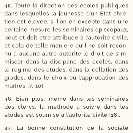
45. Toute la direc­tion des écoles publiques
dans les­quelles la jeu­nesse d’un État chré­
tien est éle­vée, si l’on en excepte dans une
cer­taine mesure les sémi­naires épis­co­paux,
peut et doit être attri­buée à l’au­to­ri­té civile,
et cela de telle manière qu’il ne soit recon­
nu à aucune autre auto­ri­té le droit de s’im­
mis­cer dans la dis­ci­pline des écoles, dans
le régime des études, dans la col­la­tion des
grades, dans le choix ou l’ap­pro­ba­tion des
maîtres [7, 10].
46. Bien plus, même dans les sémi­naires
des clercs, la méthode à suivre dans les
études est sou­mise à l’au­to­ri­té civile [18].
47. La bonne consti­tu­tion de la socié­té