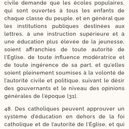
civile demande que les écoles popu­laires,
qui sont ouvertes à tous les enfants de
chaque classe du peuple, et en géné­ral que
les ins­ti­tu­tions publiques des­ti­nées aux
lettres, à une ins­truc­tion supé­rieure et à
une édu­ca­tion plus éle­vée de la jeu­nesse,
soient affran­chies de toute auto­ri­té de
l’Église, de toute influence modé­ra­trice et
de toute ingé­rence de sa part, et qu’elles
soient plei­ne­ment sou­mises à la volon­té de
l’au­to­ri­té civile et poli­tique, sui­vant le désir
des gou­ver­nants et le niveau des opi­nions
géné­rales de l’é­poque [31].
48. Des catho­liques peuvent approu­ver un
sys­tème d’é­du­ca­tion en dehors de la foi
catho­lique et de l’au­to­ri­té de l’Église, et qui