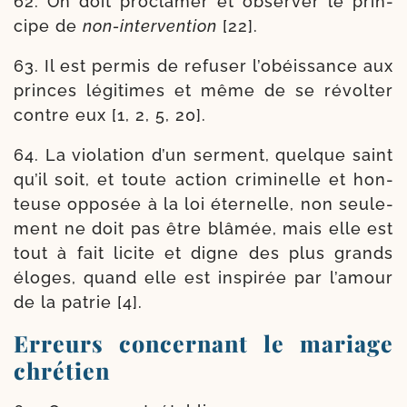
62. On doit pro­cla­mer et obser­ver le prin­
cipe de
non-​intervention
[22].
63. Il est per­mis de refu­ser l’o­béis­sance aux
princes légi­times et même de se révol­ter
contre eux [1, 2, 5, 20].
64. La vio­la­tion d’un ser­ment, quelque saint
qu’il soit, et toute action cri­mi­nelle et hon­
teuse oppo­sée à la loi éter­nelle, non seule­
ment ne doit pas être blâ­mée, mais elle est
tout à fait licite et digne des plus grands
éloges, quand elle est ins­pi­rée par l’a­mour
de la patrie [4].
Erreurs concernant le mariage
chrétien