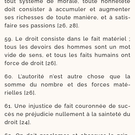
tout sys­tème de morale, toute hon­nê­te­té
doit consis­ter à accu­mu­ler et aug­men­ter
ses richesses de toute manière, et à satis­
faire ses pas­sions [26, 28].
59. Le droit consiste dans le fait maté­riel ;
tous les devoirs des hommes sont un mot
vide de sens, et tous les faits humains ont
force de droit [26].
60. L’autorité n’est autre chose que la
somme du nombre et des forces maté­
rielles [26].
61. Une injus­tice de fait cou­ron­née de suc­
cès ne pré­ju­di­cie nul­le­ment à la sain­te­té du
droit [24].