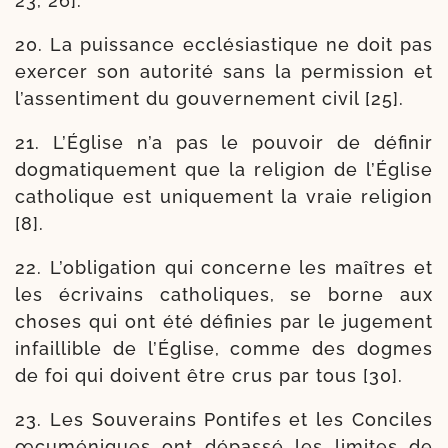
23, 26].
20. La puis­sance ecclé­sias­tique ne doit pas
exer­cer son auto­ri­té sans la per­mis­sion et
l’as­sen­ti­ment du gou­ver­ne­ment civil [25].
21. L’Église n’a pas le pou­voir de défi­nir
dog­ma­ti­que­ment que la reli­gion de l’Église
catho­lique est uni­que­ment la vraie reli­gion
[8].
22. L’obligation qui concerne les maîtres et
les écri­vains catho­liques, se borne aux
choses qui ont été défi­nies par le juge­ment
infaillible de l’Église, comme des dogmes
de foi qui doivent être crus par tous [30].
23. Les Souverains Pontifes et les Conciles
œcu­mé­niques ont dépas­sé les limites de