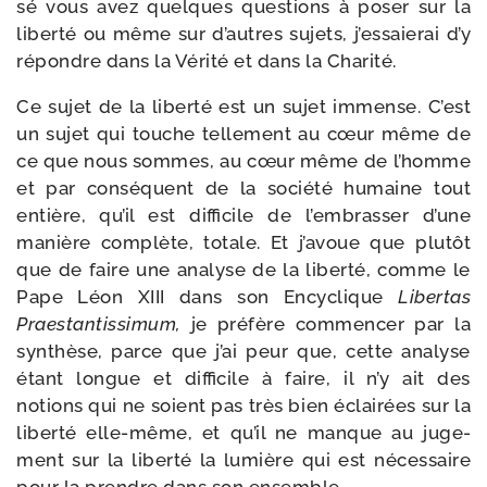
sé vous avez quelques ques­tions à poser sur la
liber­té ou même sur d’autres sujets, j’essaierai d’y
répondre dans la Vérité et dans la Charité.
Ce sujet de la liber­té est un sujet immense. C’est
un sujet qui touche tel­le­ment au cœur même de
ce que nous sommes, au cœur même de l’homme
et par consé­quent de la socié­té humaine tout
entière, qu’il est dif­fi­cile de l’embrasser d’une
manière com­plète, totale. Et j’avoue que plu­tôt
que de faire une ana­lyse de la liber­té, comme le
Pape Léon XIII dans son Encyclique
Libertas
Praestantissimum,
je pré­fère com­men­cer par la
syn­thèse, parce que j’ai peur que, cette ana­lyse
étant longue et dif­fi­cile à faire, il n’y ait des
notions qui ne soient pas très bien éclai­rées sur la
liber­té elle-​même, et qu’il ne manque au juge­
ment sur la liber­té la lumière qui est néces­saire