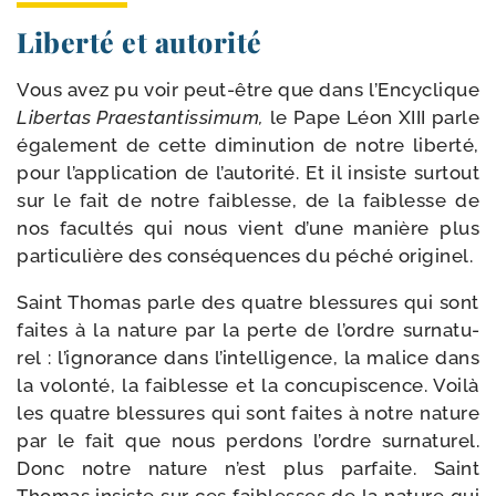
Liberté et autorité
Vous avez pu voir peut-​être que dans l’Encyclique
Libertas Praestantissimum,
le Pape Léon XIII parle
éga­le­ment de cette dimi­nu­tion de notre liber­té,
pour l’application de l’autorité. Et il insiste sur­tout
sur le fait de notre fai­blesse, de la fai­blesse de
nos facul­tés qui nous vient d’une manière plus
par­ti­cu­lière des consé­quences du péché originel.
Saint Thomas parle des quatre bles­sures qui sont
faites à la nature par la perte de l’ordre sur­na­tu­
rel : l’ignorance dans l’intelligence, la malice dans
la volon­té, la fai­blesse et la concu­pis­cence. Voilà
les quatre bles­sures qui sont faites à notre nature
par le fait que nous per­dons l’ordre sur­na­tu­rel.
Donc notre nature n’est plus par­faite. Saint