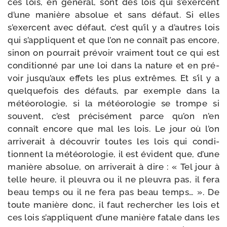
ces lois, en géné­ral, sont des lois qui s’exercent
d’une manière abso­lue et sans défaut. Si elles
s’exercent avec défaut, c’est qu’il y a d’autres lois
qui s’appliquent et que l’on ne connaît pas encore,
sinon on pour­rait pré­voir vrai­ment tout ce qui est
condi­tion­né par une loi dans la nature et en pré­
voir jusqu’aux effets les plus extrêmes. Et s’il y a
quel­que­fois des défauts, par exemple dans la
météo­ro­lo­gie, si la météo­ro­lo­gie se trompe si
sou­vent, c’est pré­ci­sé­ment parce qu’on n’en
connaît encore que mal les lois. Le jour où l’on
arri­ve­rait à décou­vrir toutes les lois qui condi­
tionnent la météo­ro­lo­gie, il est évident que, d’une
manière abso­lue, on arri­ve­rait à dire : « Tel jour à
telle heure, il pleu­vra ou il ne pleu­vra pas, il fera
beau temps ou il ne fera pas beau temps… ». De
toute manière donc, il faut recher­cher les lois et
ces lois s’appliquent d’une manière fatale dans les