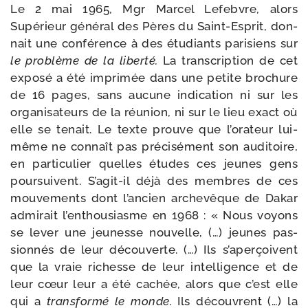
Le 2 mai 1965, Mgr Marcel Lefebvre, alors
Supérieur géné­ral des Pères du Saint-​Esprit, don­
nait une confé­rence à des étu­diants pari­siens sur
le pro­blème de la liber­té.
La trans­crip­tion de cet
expo­sé a été impri­mée dans une petite bro­chure
de 16 pages, sans aucune indi­ca­tion ni sur les
orga­ni­sa­teurs de la réunion, ni sur le lieu exact où
elle se tenait. Le texte prouve que l’orateur lui-​
même ne connaît pas pré­ci­sé­ment son audi­toire,
en par­ti­cu­lier quelles études ces jeunes gens
pour­suivent. S’agit-il déjà des membres de ces
mou­ve­ments dont l’ancien arche­vêque de Dakar
admi­rait l’enthousiasme en 1968 : « Nous voyons
se lever une jeu­nesse nou­velle, (…) jeunes pas­
sion­nés de leur décou­verte. (…) Ils s’aperçoivent
que la vraie richesse de leur intel­li­gence et de
leur cœur leur a été cachée, alors que c’est elle
qui a
trans­for­mé le monde.
Ils découvrent (…) la