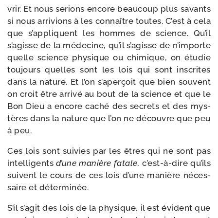
vrir. Et nous serions encore beau­coup plus savants
si nous arri­vions à les connaître toutes. C’est à cela
que s’appliquent les hommes de science. Qu’il
s’agisse de la méde­cine, qu’il s’agisse de n’importe
quelle science phy­sique ou chi­mique, on étu­die
tou­jours quelles sont les lois qui sont ins­crites
dans la nature. Et l’on s’aperçoit que bien sou­vent
on croit être arri­vé au bout de la science et que le
Bon Dieu a encore caché des secrets et des mys­
tères dans la nature que l’on ne découvre que peu
à peu.
Ces lois sont sui­vies par les êtres qui ne sont pas
intel­li­gents
d’une manière fatale,
c’est-à-dire qu’ils
suivent le cours de ces lois d’une manière néces­
saire et déterminée.
S’il s’agit des lois de la phy­sique, il est évident que