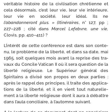
véri­table his­toire de la civi­li­sa­tion chré­tienne et
cela désor­mais, c’est leur vie, leur vie inté­rieure,
leur vie en socié­té, leur idéal. Ils ne
l’abandonneront plus. » (Itinéraires
, n° 127, pp ;
227–228 ; cité dans
Marcel Lefebvre, une vie,
Clovis, pp. 410–411) ?
L’intérêt de cette confé­rence est dans son conte­
nu, le pro­blème de la liber­té, et dans sa date, mai
1965, soit quelques mois avant la reprise des tra­
vaux du Concile Vatican II où il sera ques­tion de la
liber­té reli­gieuse. Le Supérieur géné­ral des
Spiritains a divi­sé son pro­pos en deux par­ties :
après le rap­pel des prin­cipes, il traite des appli­ca­
tions de la liber­té, et il en vient tout natu­rel­le­
ment à la liber­té reli­gieuse dont il aura à débattre
dans l’aula conci­liaire, à l’automne suivant.