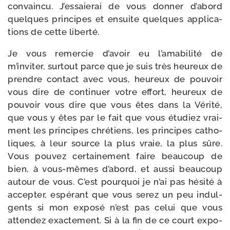
convain­cu. J’essaierai de vous don­ner d’abord
quelques prin­cipes et ensuite quelques appli­ca­
tions de cette liberté.
Je vous remer­cie d’avoir eu l’amabilité de
m’inviter, sur­tout parce que je suis très heu­reux de
prendre contact avec vous, heu­reux de pou­voir
vous dire de conti­nuer votre effort, heu­reux de
pou­voir vous dire que vous êtes dans la Vérité,
que vous y êtes par le fait que vous étu­diez vrai­
ment les prin­cipes chré­tiens, les prin­cipes catho­
liques, à leur source la plus vraie, la plus sûre.
Vous pou­vez cer­tai­ne­ment faire beau­coup de
bien, à vous-​mêmes d’abord, et aus­si beau­coup
autour de vous. C’est pour­quoi je n’ai pas hési­té à
accep­ter, espé­rant que vous serez un peu indul­
gents si mon expo­sé n’est pas celui que vous
atten­dez exac­te­ment. Si à la fin de ce court expo­