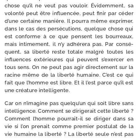
chose qu’il ne veut pas vou­loir. Évidemment, sa
volon­té peut être influen­cée, peut finir par céder
d’une cer­taine manière. Il pour­ra même expri­mer,
dans le cas des per­sé­cu­tions, quelque chose qui
est conforme à ce que pensent les bour­reaux,
mais inti­me­ment, il n’y adhé­re­ra pas. Par consé­
quent, sa liber­té reste totale mal­gré toutes les
influences exté­rieures qui peuvent s’exercer en
tous sens. On ne peut pas agir direc­te­ment sur la
racine même de la liber­té humaine. C’est ce qui
fait que l’homme est libre. Et il l’est parce qu’il est
une créa­ture intelligente.
Car on n’imagine pas quelqu’un qui soit libre sans
intel­li­gence. Comment se diri­ge­rait cette liber­té ?
Comment l’homme pourrait-​il se diri­ger dans sa
vie si l’on pre­nait comme pre­mier pos­tu­lat de la
vie humaine la liber­té ? La liber­té seule n’est pas