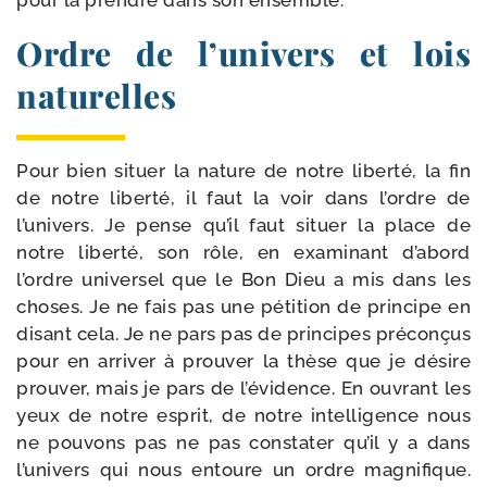
pour la prendre dans son ensemble.
Ordre de l’univers et lois
naturelles
Pour bien situer la nature de notre liber­té, la fin
de notre liber­té, il faut la voir dans l’ordre de
l’univers. Je pense qu’il faut situer la place de
notre liber­té, son rôle, en exa­mi­nant d’abord
l’ordre uni­ver­sel que le Bon Dieu a mis dans les
choses. Je ne fais pas une péti­tion de prin­cipe en
disant cela. Je ne pars pas de prin­cipes pré­con­çus
pour en arri­ver à prou­ver la thèse que je désire
prou­ver, mais je pars de l’évidence. En ouvrant les
yeux de notre esprit, de notre intel­li­gence nous
ne pou­vons pas ne pas consta­ter qu’il y a dans
l’univers qui nous entoure un ordre magni­fique.