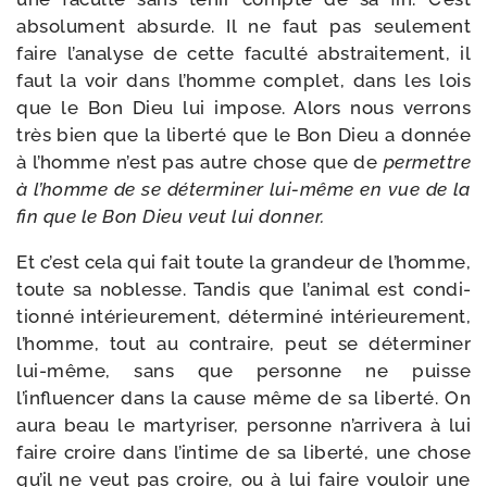
abso­lu­ment absurde. Il ne faut pas seule­ment
faire l’analyse de cette facul­té abs­trai­te­ment, il
faut la voir dans l’homme com­plet, dans les lois
que le Bon Dieu lui impose. Alors nous ver­rons
très bien que la liber­té que le Bon Dieu a don­née
à l’homme n’est pas autre chose que de
per­mettre
à l’homme de se déter­mi­ner lui-​même en vue de la
fin que le Bon Dieu veut lui donner.
Et c’est cela qui fait toute la gran­deur de l’homme,
toute sa noblesse. Tandis que l’animal est condi­
tion­né inté­rieu­re­ment, déter­mi­né inté­rieu­re­ment,
l’homme, tout au contraire, peut se déter­mi­ner
lui-​même, sans que per­sonne ne puisse
l’influencer dans la cause même de sa liber­té. On
aura beau le mar­ty­ri­ser, per­sonne n’arrivera à lui
faire croire dans l’intime de sa liber­té, une chose
qu’il ne veut pas croire, ou à lui faire vou­loir une