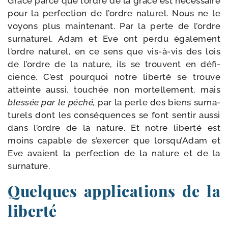
Grâce parce que l’ordre de la grâce est néces­saire
pour la per­fec­tion de l’ordre natu­rel. Nous ne le
voyons plus main­te­nant. Par la perte de l’ordre
sur­na­tu­rel, Adam et Eve ont per­du éga­le­ment
l’ordre natu­rel, en ce sens que vis-​à-​vis des lois
de l’ordre de la nature, ils se trouvent en défi­
cience. C’est pour­quoi notre liber­té se trouve
atteinte aus­si, tou­chée non mor­tel­le­ment, mais
bles­sée par le péché,
par la perte des biens sur­na­
tu­rels dont les consé­quences se font sen­tir aus­si
dans l’ordre de la nature. Et notre liber­té est
moins capable de s’exercer que lorsqu’Adam et
Eve avaient la per­fec­tion de la nature et de la
surnature.
Quelques applications de la
liberté