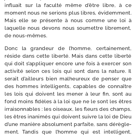
influait sur la facul­té même d’être libre, à ce
moment nous ne serions plus libres, évi­dem­ment.
Mais elle se pré­sente à nous comme une loi à
laquelle nous devons nous sou­mettre libre­ment,
de nous-mêmes.
Donc la gran­deur de l’homme, cer­tai­ne­ment,
réside dans cette liber­té. Mais dans cette liber­té
qui doit s’appliquer encore une fois à exer­cer son
acti­vi­té selon ces lois qui sont dans la nature. Il
serait d’ailleurs bien mal­heu­reux de pen­ser que
des hommes intel­li­gents, capables de connaître
les lois qui doivent les mener à leur fin, sont au
fond moins fidèles à la loi que ne le sont les êtres
irrai­son­nables : les oiseaux, les fleurs des champs,
les êtres inani­més qui doivent suivre la loi de Dieu
d’une manière abso­lu­ment par­faite, sans dérè­gle­
ment. Tandis que l’homme qui est intel­li­gent,