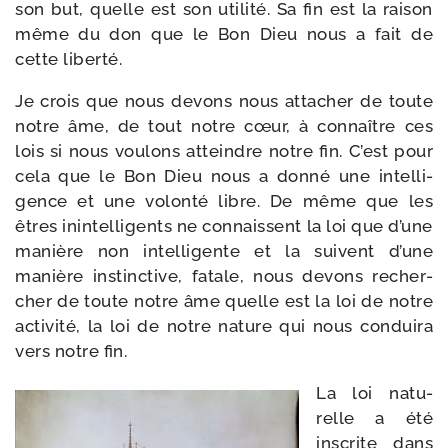
son but, quelle est son uti­li­té. Sa fin est la rai­son
même du don que le Bon Dieu nous a fait de
cette liberté.
Je crois que nous devons nous atta­cher de toute
notre âme, de tout notre cœur, à connaître ces
lois si nous vou­lons atteindre notre fin. C’est pour
cela que le Bon Dieu nous a don­né une intel­li­
gence et une volon­té libre. De même que les
êtres inin­tel­li­gents ne connaissent la loi que d’une
manière non intel­li­gente et la suivent d’une
manière ins­tinc­tive, fatale, nous devons recher­
cher de toute notre âme quelle est la loi de notre
acti­vi­té, la loi de notre nature qui nous condui­ra
vers notre fin.
La loi natu­
relle a été
ins­crite dans