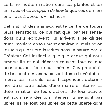
cer­taine indé­ter­mi­na­tion dans les plantes et les
ani­maux et ce
soup­çon de liber­té
que ces der­niers
ont, nous l’appelons « instinct ».
Cet ins­tinct des ani­maux est le centre de toutes
leurs sen­sa­tions, ce qui fait que, par les sen­sa­
tions qu’ils éprouvent, ils arrivent à se diri­ger
d’une manière abso­lu­ment admi­rable, mais selon
les lois qui ont été ins­crites dans la nature par le
Créateur. Cet ins­tinct a quelque chose qui nous
émer­veille et qui dépasse sou­vent tout ce que
nous pou­vons faire nous-​mêmes. Ces pro­prié­tés
de l’instinct des ani­maux sont donc de véri­tables
mer­veilles, mais ils res­tent cepen­dant déter­mi­
nés dans leurs actes d’une manière interne. La
déter­mi­na­tion de leurs actions, de leur acti­vi­té
est sou­mise à des lois internes. Ils ne sont pas
libres. Ils ne sont pas libres de cette liber­té dont