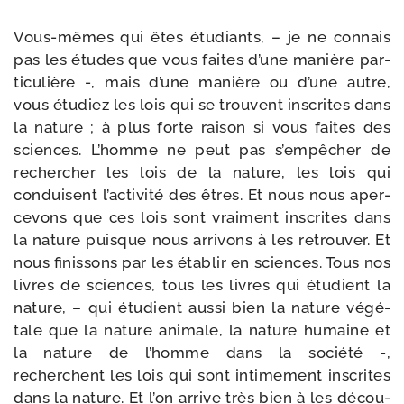
Vous-​mêmes qui êtes étu­diants, – je ne connais
pas les études que vous faites d’une manière par­
ti­cu­lière -, mais d’une manière ou d’une autre,
vous étu­diez les lois qui se trouvent ins­crites dans
la nature ; à plus forte rai­son si vous faites des
sciences. L’homme ne peut pas s’empêcher de
recher­cher les lois de la nature, les lois qui
conduisent l’activité des êtres. Et nous nous aper­
ce­vons que ces lois sont vrai­ment ins­crites dans
la nature puisque nous arri­vons à les retrou­ver. Et
nous finis­sons par les éta­blir en sciences. Tous nos
livres de sciences, tous les livres qui étu­dient la
nature, – qui étu­dient aus­si bien la nature végé­
tale que la nature ani­male, la nature humaine et
la nature de l’homme dans la socié­té -,
recherchent les lois qui sont inti­me­ment ins­crites
dans la nature. Et l’on arrive très bien à les décou­