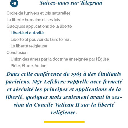
Suivez-nous sur Telegram
Ordre de l’univers et lois naturelles
La liberté humaine et ses lois
Quelques applications de la liberté
Liberté et autorité
Liberté et pouvoir de faire le mal
La liberté religieuse
Conclusion
Union des âmes par la doctrine enseignée par l’Église
Piété, Étude, Action
Dans cette
confé­rence de 1965 à
des étu­diants
pari­siens, Mgr Lefebvre rap­pelle avec fer­me­té
et séré­ni­té les prin­cipes et appli­ca­tions de la
liber­té, quelques mois seule­ment avant la ses­
sion du Concile Vatican II sur la liber­té
religieuse.