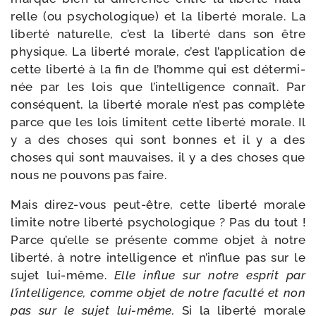
relle (ou psy­cho­lo­gique) et la liber­té morale. La
liber­té natu­relle, c’est la liber­té dans son être
phy­sique. La liber­té morale, c’est l’application de
cette liber­té à la fin de l’homme qui est déter­mi­
née par les lois que l’intelligence connaît. Par
consé­quent, la liber­té morale n’est pas com­plète
parce que les lois limitent cette liber­té morale. Il
y a des choses qui sont bonnes et il y a des
choses qui sont mau­vaises, il y a des choses que
nous ne pou­vons pas faire.
Mais direz-​vous peut-​être, cette liber­té morale
limite notre liber­té psy­cho­lo­gique ? Pas du tout !
Parce qu’elle se pré­sente comme objet à notre
liber­té, à notre intel­li­gence et n’influe pas sur le
sujet lui-​même.
Elle influe sur notre esprit par
l’intelligence, comme objet de notre facul­té et non
pas sur le sujet lui-​même.
Si la liber­té morale