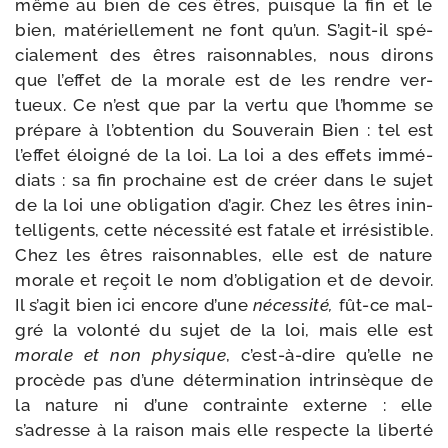
même au bien de ces êtres, puisque la fin et le
bien, maté­riel­le­ment ne font qu’un. S’agit-il spé­
cia­le­ment des êtres rai­son­nables, nous dirons
que l’effet de la morale est de les rendre ver­
tueux. Ce n’est que par la ver­tu que l’homme se
pré­pare à l’obtention du Souverain Bien : tel est
l’effet éloi­gné de la loi. La loi a des effets immé­
diats : sa fin pro­chaine est de créer dans le sujet
de la loi une obli­ga­tion d’agir. Chez les êtres inin­
tel­li­gents, cette néces­si­té est fatale et irré­sis­tible.
Chez les êtres rai­son­nables, elle est de nature
morale et reçoit le nom d’obligation et de devoir.
Il s’agit bien ici encore d’une
néces­si­té,
fût-​ce mal­
gré la volon­té du sujet de la loi, mais elle est
morale et non phy­sique
, c’est-à-dire qu’elle ne
pro­cède pas d’une déter­mi­na­tion intrin­sèque de
la nature ni d’une contrainte externe : elle
s’adresse à la rai­son mais elle res­pecte la liber­té