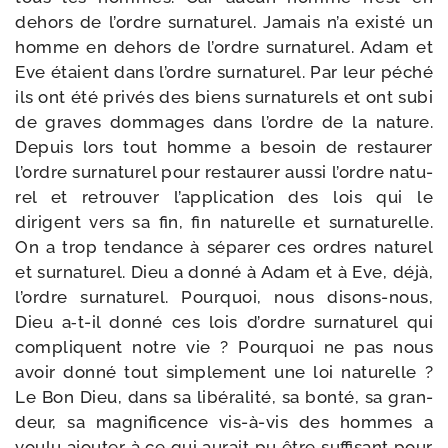
dehors de l’ordre sur­na­tu­rel. Jamais n’a exis­té un
homme en dehors de l’ordre sur­na­tu­rel. Adam et
Eve étaient dans l’ordre sur­na­tu­rel. Par leur péché
ils ont été pri­vés des biens sur­na­tu­rels et ont subi
de graves dom­mages dans l’ordre de la nature.
Depuis lors tout homme a besoin de res­tau­rer
l’ordre sur­na­tu­rel pour res­tau­rer aus­si l’ordre natu­
rel et retrou­ver l’application des lois qui le
dirigent vers sa fin, fin natu­relle et sur­na­tu­relle.
On a trop ten­dance à sépa­rer ces ordres natu­rel
et sur­na­tu­rel. Dieu a don­né à Adam et à Eve, déjà,
l’ordre sur­na­tu­rel. Pourquoi, nous disons-​nous,
Dieu a‑t-​il don­né ces lois d’ordre sur­na­tu­rel qui
com­pliquent notre vie ? Pourquoi ne pas nous
avoir don­né tout sim­ple­ment une loi natu­relle ?
Le Bon Dieu, dans sa libé­ra­li­té, sa bon­té, sa gran­
deur, sa magni­fi­cence vis-​à-​vis des hommes a
vou­lu ajou­ter à ce qui aurait pu être suf­fi­sant pour