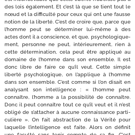
des lois éga­le­ment. Et c’est là que se tient tout le
nœud et la dif­fi­cul­té pour ceux qui ont une fausse
notion de la liber­té. C’est de croire que, parce que
l’homme peut se déter­mi­ner lui-​même à des
actes dont il a conscience, et que, psy­cho­lo­gi­que­
ment, per­sonne ne peut, inté­rieu­re­ment, rien à
cette déter­mi­na­tion, cela peut être appli­qué au
domaine de l’homme dans son ensemble. Il est
donc libre de faire ce qu’il veut. Cette simple
liber­té psy­cho­lo­gique, on l’applique à l’homme
dans son ensemble. C’est comme si l’on disait en
ana­ly­sant son intel­li­gence : « l’homme peut
connaître, l’homme a la pos­si­bi­li­té de connaître.
Donc il peut connaître tout ce qu’il veut et il n’est
obli­gé de s’attacher à aucune connais­sance par­ti­
cu­lière ». On fait abs­trac­tion de la Vérité pour
laquelle l’intelligence est faite. Alors on défi­nit
une facul­té sans tenir compte de sa fin. C’est