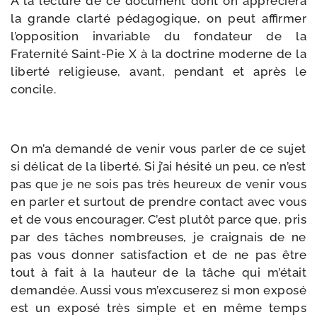
A la lec­ture de ce docu­ment dont on appré­cie­ra
la grande clar­té péda­go­gique, on peut affir­mer
l’opposition inva­riable du fon­da­teur de la
Fraternité Saint-​Pie X à la doc­trine moderne de la
liber­té reli­gieuse, avant, pen­dant et après le
concile.
On m’a deman­dé de venir vous par­ler de ce sujet
si déli­cat de la liber­té. Si j’ai hési­té un peu, ce n’est
pas que je ne sois pas très heu­reux de venir vous
en par­ler et sur­tout de prendre contact avec vous
et de vous encou­ra­ger. C’est plu­tôt parce que, pris
par des tâches nom­breuses, je crai­gnais de ne
pas vous don­ner satis­fac­tion et de ne pas être
tout à fait à la hau­teur de la tâche qui m’était
deman­dée. Aussi vous m’excuserez si mon expo­sé
est un expo­sé très simple et en même temps