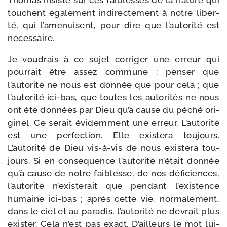
Thomas insiste sur ces fai­blesses de la nature qui
touchent éga­le­ment indi­rec­te­ment à notre liber­
té, qui l’amenuisent, pour dire que l’autorité est
nécessaire.
Je vou­drais à ce sujet cor­ri­ger une erreur qui
pour­rait être assez com­mune : pen­ser que
l’autorité ne nous est don­née que pour cela ; que
l’autorité ici-​bas, que toutes les auto­ri­tés ne nous
ont été don­nées par Dieu qu’à cause du péché ori­
gi­nel. Ce serait évi­dem­ment une erreur. L’autorité
est une per­fec­tion. Elle exis­te­ra tou­jours.
L’autorité de Dieu vis-​à-​vis de nous exis­te­ra tou­
jours. Si en consé­quence l’autorité n’était don­née
qu’à cause de notre fai­blesse, de nos défi­ciences,
l’autorité n’existerait que pen­dant l’existence
humaine ici-​bas ; après cette vie, nor­ma­le­ment,
dans le ciel et au para­dis, l’autorité ne devrait plus
exis­ter. Cela n’est pas exact. D’ailleurs le mot lui-​