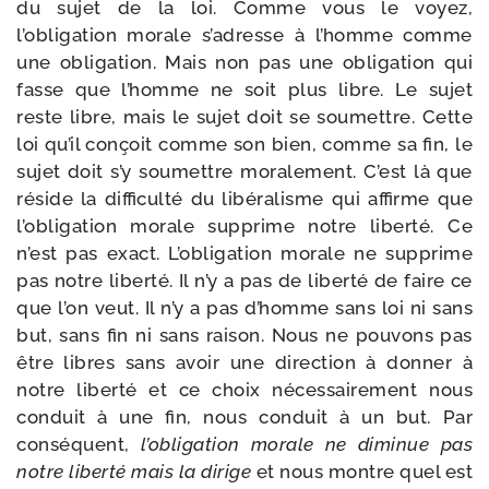
du sujet de la loi. Comme vous le voyez,
l’obligation morale s’adresse à l’homme comme
une obli­ga­tion. Mais non pas une obli­ga­tion qui
fasse que l’homme ne soit plus libre. Le sujet
reste libre, mais le sujet doit se sou­mettre. Cette
loi qu’il conçoit comme son bien, comme sa fin, le
sujet doit s’y sou­mettre mora­le­ment. C’est là que
réside la dif­fi­cul­té du libé­ra­lisme qui affirme que
l’obligation morale sup­prime notre liber­té. Ce
n’est pas exact. L’obligation morale ne sup­prime
pas notre liber­té. Il n’y a pas de liber­té de faire ce
que l’on veut. Il n’y a pas d’homme sans loi ni sans
but, sans fin ni sans rai­son. Nous ne pou­vons pas
être libres sans avoir une direc­tion à don­ner à
notre liber­té et ce choix néces­sai­re­ment nous
conduit à une fin, nous conduit à un but. Par
consé­quent,
l’obligation morale ne dimi­nue pas
notre liber­té mais la dirige
et nous montre quel est