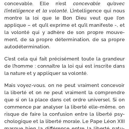
conce­vable. Elle n’est
conce­vable qu’avec
l’intelligence et la volon­té.
L’intelligence qui nous
montre la loi que le Bon Dieu veut que l’on
applique – et qu’il exprime et qu’il mani­feste -, et
la volon­té qui y adhère de son propre mou­ve­
ment, de sa propre déter­mi­na­tion, de sa propre
autodétermination.
C’est cela qui fait pré­ci­sé­ment toute la gran­deur
de l’homme : connaître la loi qui est ins­crite dans
la nature et y appli­quer sa volonté.
Mais voyez-​vous, on ne peut vrai­ment conce­voir
la liber­té et on ne peut vrai­ment la com­prendre
que si on la place dans cet ordre uni­ver­sel. Si on
com­mence par ana­ly­ser la liber­té elle-​même, on
risque de faire la confu­sion entre la liber­té psy­
cho­lo­gique et la liber­té morale. Le Pape Léon XIII
marque bien la dif­fé­rence entre la liber­té natu­