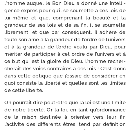
l’homme auquel le Bon Dieu a don­né une intel­li­
gence exprès pour qu’il se sou­mette à ces lois de
lui-​même et que, com­pre­nant la beau­té et la
gran­deur de ses lois et de sa fin, il se sou­mette
libre­ment, et que par consé­quent, il adhère de
toute son âme à la gran­deur de l’ordre de l’univers
et à la gran­deur de l’ordre vou­lu par Dieu, pour
méri­ter de par­ti­ci­per à cet ordre de l’univers et à
ce but qui est la gloire de Dieu, l’homme recher­
che­rait des voies contraires à ces lois ! C’est donc
dans cette optique que j’essaie de consi­dé­rer en
quoi consiste la liber­té et quelles sont les limites
de cette liberté.
On pour­rait dire peut-​être que la loi est une limite
de notre liber­té. Or la loi, en tant qu’ordonnance
de la rai­son des­ti­née à orien­ter vers leur fin
l’activité des dif­fé­rents êtres, tend par défi­ni­tion