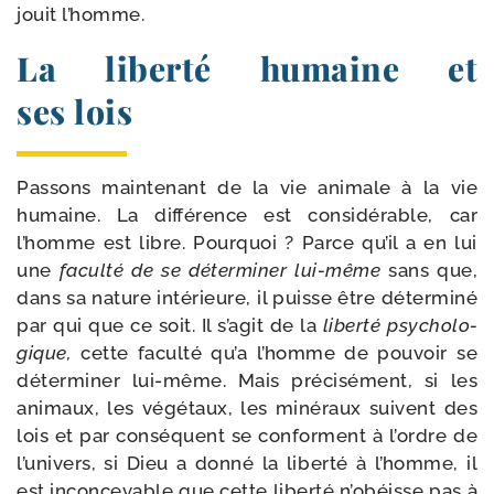
jouit l’homme.
La liberté humaine et
ses lois
Passons main­te­nant de la vie ani­male à la vie
humaine. La dif­fé­rence est consi­dé­rable, car
l’homme est libre. Pourquoi ? Parce qu’il a en lui
une
facul­té de se déter­mi­ner lui-​même
sans que,
dans sa nature inté­rieure, il puisse être déter­mi­né
par qui que ce soit. Il s’agit de la
liber­té psy­cho­lo­
gique,
cette facul­té qu’a l’homme de pou­voir se
déter­mi­ner lui-​même. Mais pré­ci­sé­ment, si les
ani­maux, les végé­taux, les miné­raux suivent des
lois et par consé­quent se conforment à l’ordre de
l’univers, si Dieu a don­né la liber­té à l’homme, il
est incon­ce­vable que cette liber­té n’obéisse pas à