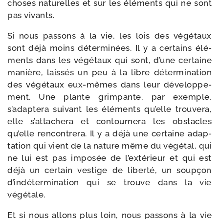
choses natu­relles et sur les élé­ments qui ne sont
pas vivants.
Si nous pas­sons à la vie, les lois des végé­taux
sont déjà moins déter­mi­nées. Il y a cer­tains élé­
ments dans les végé­taux qui sont, d’une cer­taine
manière, lais­sés un peu à la libre déter­mi­na­tion
des végé­taux eux-​mêmes dans leur déve­lop­pe­
ment. Une plante grim­pante, par exemple,
s’adaptera sui­vant les élé­ments qu’elle trou­ve­ra,
elle s’attachera et contour­ne­ra les obs­tacles
qu’elle ren­con­tre­ra. Il y a déjà une cer­taine adap­
ta­tion qui vient de la nature même du végé­tal, qui
ne lui est pas impo­sée de l’extérieur et qui est
déjà un cer­tain ves­tige de liber­té, un soup­çon
d’indétermination qui se trouve dans la vie
végétale.
Et si nous allons plus loin, nous pas­sons à la vie