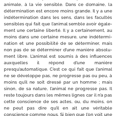
ani­male, à la vie sen­sible. Dans ce domaine, la
déter­mi­na­tion est encore moins grande. Il y a une
indé­ter­mi­na­tion dans les sens, dans les facul­tés
sen­sibles qui fait que l’animal semble avoir éga­le­
ment une cer­taine liber­té. Il y a cer­tai­ne­ment, au
moins dans une cer­taine mesure, une indé­ter­mi­
na­tion et une pos­si­bi­li­té de se déter­mi­ner, mais
non pas de se déter­mi­ner d’une manière abso­lu­
ment libre. L’animal est sou­mis à des influences
aux­quelles il répond d’une manière
presqu’automatique. C’est ce qui fait que l’animal
ne se déve­loppe pas, ne pro­gresse pas ou peu, à
moins qu’il ne soit dres­sé par un homme ; mais
sinon, de sa nature, l’animal ne pro­gresse pas. Il
reste tou­jours dans les mêmes lignes car il n’a pas
cette conscience de ses actes, ou, du moins, on
ne peut pas dire qu’il en ait une véri­table
conscience comme nous. Si bien que l’on voit une