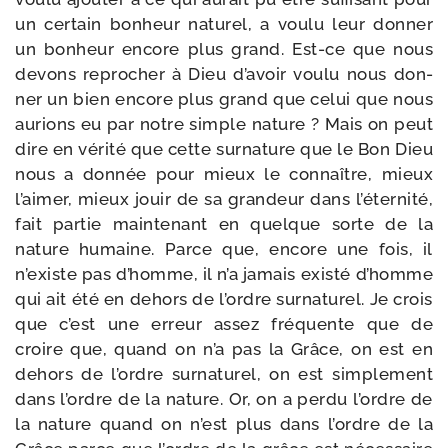
un cer­tain bon­heur natu­rel, a vou­lu leur don­ner
un bon­heur encore plus grand. Est-​ce que nous
devons repro­cher à Dieu d’avoir vou­lu nous don­
ner un bien encore plus grand que celui que nous
aurions eu par notre simple nature ? Mais on peut
dire en véri­té que cette sur­na­ture que le Bon Dieu
nous a don­née pour mieux le connaître, mieux
l’aimer, mieux jouir de sa gran­deur dans l’éternité,
fait par­tie main­te­nant en quelque sorte de la
nature humaine. Parce que, encore une fois, il
n’existe pas d’homme, il n’a jamais exis­té d’homme
qui ait été en dehors de l’ordre sur­na­tu­rel. Je crois
que c’est une erreur assez fré­quente que de
croire que, quand on n’a pas la Grâce, on est en
dehors de l’ordre sur­na­tu­rel, on est sim­ple­ment
dans l’ordre de la nature. Or, on a per­du l’ordre de
la nature quand on n’est plus dans l’ordre de la