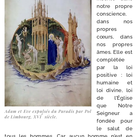
notre propre
conscience,
dans nos
propres
cœurs, dans
nos propres
âmes. Elle est
com­plé­tée
par la loi
posi­tive : loi
humaine et
loi divine, loi
de l’Église
que Notre
Adam et Eve expul­sés du Paradis par Pol
Seigneur a
e
de Limbourg, XVI
siècle.
fon­dée pour
le salut de
tous les hommes. Car aucun homme n’est en