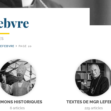
ebvre
ES
LEFEBVRE
PAGE 20
RMONS HISTORIQUES
TEXTES DE MGR LEFE
6
articles
229
articles