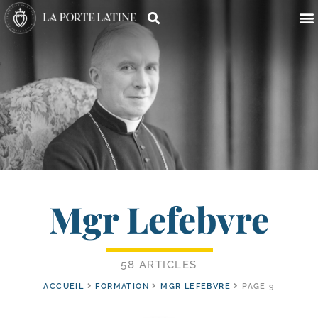
Mgr Lefebvre
58 ARTICLES
ACCUEIL
FORMATION
MGR LEFEBVRE
PAGE 9