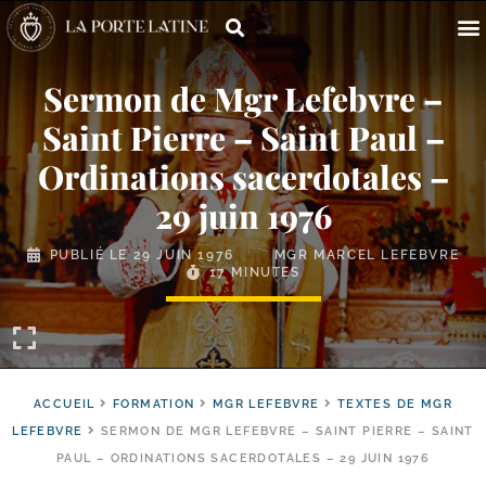
Sermon de Mgr Lefebvre –
Saint Pierre – Saint Paul –
Ordinations sacerdotales –
29 juin 1976
PUBLIÉ LE
29 JUIN 1976
MGR MARCEL LEFEBVRE
17 MINUTES
ACCUEIL
FORMATION
MGR LEFEBVRE
TEXTES DE MGR
LEFEBVRE
SERMON DE MGR LEFEBVRE – SAINT PIERRE – SAINT
PAUL – ORDINATIONS SACERDOTALES – 29 JUIN 1976