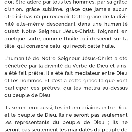
doit être ado­ré par tous les hommes, par sa grâce
d’union, grâce sublime, grâce que jamais aucun
être ici-​bas n’a pu rece­voir. Cette grâce de la divi­
ni­té elle-​même des­cen­dant dans une huma­ni­té
qu’est Notre Seigneur Jésus-​Christ, l’oignant en
quelque sorte, comme l’huile qui des­cend sur la
tête, qui consacre celui qui reçoit cette huile.
L’humanité de Notre Seigneur Jésus-​Christ a été
péné­trée par la divi­ni­té du Verbe de Dieu et ain­si
a été fait prêtre. Il a été fait média­teur entre Dieu
et les hommes. Et c’est à cette grâce là que vont
par­ti­ci­per ces prêtres, qui les met­tra au-​dessus
du peuple de Dieu.
Ils seront eux aus­si, les inter­mé­diaires entre Dieu
et le peuple de Dieu. Ils ne seront pas seule­ment
les repré­sen­tants du peuple de Dieu ; ils ne
seront pas seule­ment les man­da­tés du peuple de