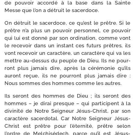
de pou­voir accor­dé à la base dans la Sainte
Messe que l’on a détruit le sacerdoce.
On détruit le sacer­doce, ce qu’est le prêtre. Si le
prêtre n’a plus un pou­voir per­son­nel, ce pou­voir
qui lui est don­né par son ordi­na­tion, comme vont
le rece­voir dans un ins­tant ces futurs prêtres, ils
vont rece­voir un carac­tère, un carac­tère qui va les
mettre au-​dessus du peuple de Dieu. Ils ne pour­
ront plus jamais dire, après la céré­mo­nie qu’ils
auront reçue, ils ne pour­ront plus jamais dire :
Nous sommes des hommes comme les autres.
Ils seront des hommes de Dieu ; ils seront des
hommes – je dirai presque – qui par­ti­cipent à la
divi­ni­té de Notre Seigneur Jésus-​Christ, par son
carac­tère sacer­do­tal. Car Notre Seigneur Jésus-​
Christ est prêtre pour l’éternité, prêtre selon
l’ordre de Melchisédech, parce qu’il est Jésus-​