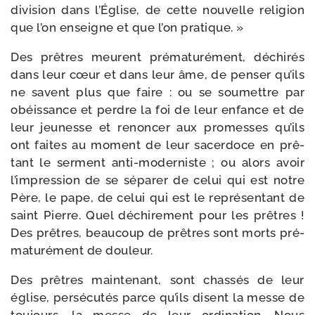
divi­sion dans l’Église, de cette nou­velle reli­gion
que l’on enseigne et que l’on pratique. »
Des prêtres meurent pré­ma­tu­ré­ment, déchi­rés
dans leur cœur et dans leur âme, de pen­ser qu’ils
ne savent plus que faire : ou se sou­mettre par
obéis­sance et perdre la foi de leur enfance et de
leur jeu­nesse et renon­cer aux pro­messes qu’ils
ont faites au moment de leur sacer­doce en prê­
tant le ser­ment anti-​moderniste ; ou alors avoir
l’impression de se sépa­rer de celui qui est notre
Père, le pape, de celui qui est le repré­sen­tant de
saint Pierre. Quel déchi­re­ment pour les prêtres !
Des prêtres, beau­coup de prêtres sont morts pré­
ma­tu­ré­ment de douleur.
Des prêtres main­te­nant, sont chas­sés de leur
église, per­sé­cu­tés parce qu’ils disent la messe de