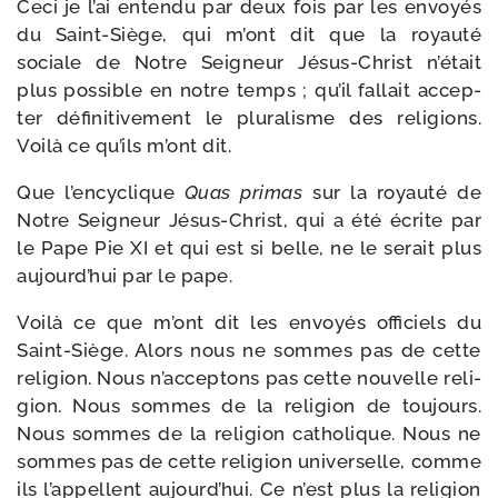
Ceci je l’ai enten­du par deux fois par les envoyés
du Saint-​Siège, qui m’ont dit que la royau­té
sociale de Notre Seigneur Jésus-​Christ n’était
plus pos­sible en notre temps ; qu’il fal­lait accep­
ter défi­ni­ti­ve­ment le plu­ra­lisme des reli­gions.
Voilà ce qu’ils m’ont dit.
Que l’encyclique
Quas pri­mas
sur la royau­té de
Notre Seigneur Jésus-​Christ, qui a été écrite par
le Pape Pie XI et qui est si belle, ne le serait plus
aujourd’hui par le pape.
Voilà ce que m’ont dit les envoyés offi­ciels du
Saint-​Siège. Alors nous ne sommes pas de cette
reli­gion. Nous n’acceptons pas cette nou­velle reli­
gion. Nous sommes de la reli­gion de tou­jours.
Nous sommes de la reli­gion catho­lique. Nous ne
sommes pas de cette reli­gion uni­ver­selle, comme
ils l’appellent aujourd’hui. Ce n’est plus la reli­gion