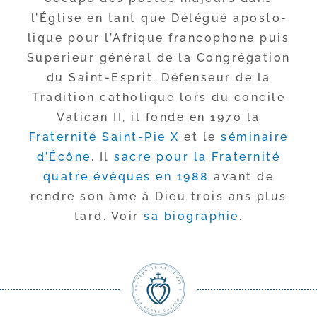
l’Église en tant que Délégué apos­to­
lique pour l’Afrique fran­co­phone puis
Supérieur géné­ral de la Congrégation
du Saint-​Esprit. Défenseur de la
Tradition catho­lique lors du concile
Vatican II, il fonde en 1970 la
Fraternité Saint-​Pie X
et le
sémi­naire
d’Écône
. Il
sacre pour la Fraternité
quatre évêques en 1988
avant de
rendre son âme à Dieu trois ans plus
tard. Voir
sa bio­gra­phie
.