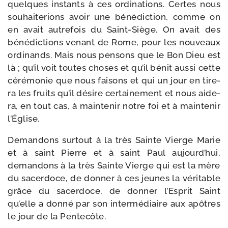
quelques ins­tants à ces ordi­na­tions. Certes nous
sou­hai­te­rions avoir une béné­dic­tion, comme on
en avait autre­fois du Saint-​Siège. On avait des
béné­dic­tions venant de Rome, pour les nou­veaux
ordi­nands. Mais nous pen­sons que le Bon Dieu est
là ; qu’il voit toutes choses et qu’il bénit aus­si cette
céré­mo­nie que nous fai­sons et qui un jour en tire­
ra les fruits qu’il désire cer­tai­ne­ment et nous aide­
ra, en tout cas, à main­te­nir notre foi et à main­te­nir
l’Église.
Demandons sur­tout à la très Sainte Vierge Marie
et à saint Pierre et à saint Paul aujourd’hui,
deman­dons à la très Sainte Vierge qui est la mère
du sacer­doce, de don­ner à ces jeunes la véri­table
grâce du sacer­doce, de don­ner l’Esprit Saint
qu’elle a don­né par son inter­mé­diaire aux apôtres
le jour de la Pentecôte.