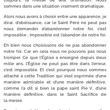
tou­jours, la messe de leur ordi­na­tion. Nous
sommes dans une situa­tion vrai­ment dramatique.
Alors nous avons à choi­sir entre une appa­rence, je
dirai, d’obéissance, car le Saint Père ne peut pas
nous deman­der d’abandonner notre foi, c’est
impos­sible ; impos­sible est l’abandon de notre foi.
Eh bien nous choi­sis­sons de ne pas aban­don­ner
notre foi. Car en cela nous ne pou­vons pas nous
trom­per. Ce que l’Église a ensei­gné depuis deux
mille ans, l’Église ne peut pas être dans l’erreur,
c’est impos­sible. Et c’est pour­quoi nous sommes
atta­ché à cette Tradition qui s’est expri­mée d’une
manière admi­rable et d’une manière défi­ni­tive,
comme l’a dit si bien le pape saint Pie V, d’une
manière défi­ni­tive, dans le Saint Sacrifice de
la messe.