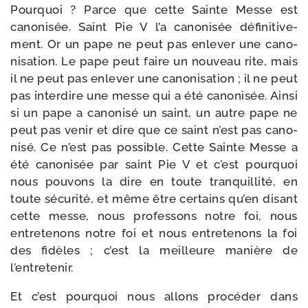
Pourquoi ? Parce que cette Sainte Messe est
cano­ni­sée. Saint Pie V l’a cano­ni­sée défi­ni­ti­ve­
ment. Or un pape ne peut pas enle­ver une cano­
ni­sa­tion. Le pape peut faire un nou­veau rite, mais
il ne peut pas enle­ver une cano­ni­sa­tion ; il ne peut
pas inter­dire une messe qui a été cano­ni­sée. Ainsi
si un pape a cano­ni­sé un saint, un autre pape ne
peut pas venir et dire que ce saint n’est pas cano­
ni­sé. Ce n’est pas pos­sible. Cette Sainte Messe a
été cano­ni­sée par saint Pie V et c’est pour­quoi
nous pou­vons la dire en toute tran­quilli­té, en
toute sécu­ri­té, et même être cer­tains qu’en disant
cette messe, nous pro­fes­sons notre foi, nous
entre­te­nons notre foi et nous entre­te­nons la foi
des fidèles ; c’est la meilleure manière de
l’entretenir.
Et c’est pour­quoi nous allons pro­cé­der dans