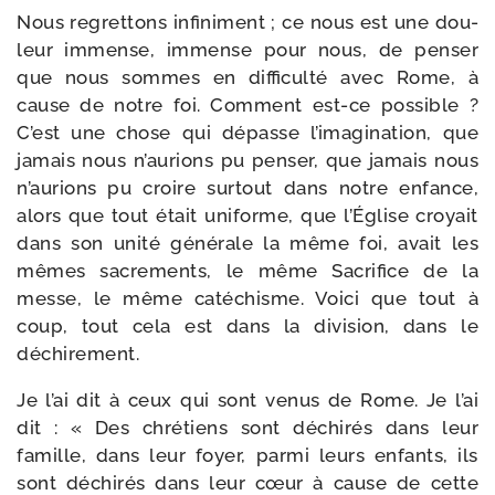
Nous regret­tons infi­ni­ment ; ce nous est une dou­
leur immense, immense pour nous, de pen­ser
que nous sommes en dif­fi­cul­té avec Rome, à
cause de notre foi. Comment est-​ce pos­sible ?
C’est une chose qui dépasse l’imagination, que
jamais nous n’aurions pu pen­ser, que jamais nous
n’aurions pu croire sur­tout dans notre enfance,
alors que tout était uni­forme, que l’Église croyait
dans son uni­té géné­rale la même foi, avait les
mêmes sacre­ments, le même Sacrifice de la
messe, le même caté­chisme. Voici que tout à
coup, tout cela est dans la divi­sion, dans le
déchirement.
Je l’ai dit à ceux qui sont venus de Rome. Je l’ai
dit : « Des chré­tiens sont déchi­rés dans leur
famille, dans leur foyer, par­mi leurs enfants, ils
sont déchi­rés dans leur cœur à cause de cette