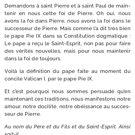
Demandons à saint Pierre et à saint Paul de main­
te­nir en nous cette foi de Pierre. Oh oui, nous
avons la foi dans Pierre, nous avons la foi dans le
suc­ces­seur de Pierre. Mais comme l’a dit très bien
le pape Pie IX dans sa Constitution dog­ma­tique :
Le pape a reçu le Saint-​Esprit, non pas pour faire
des véri­tés nou­velles, mais pour nous main­te­nir
dans la foi de toujours.
Voilà la défi­ni­tion du pape faite au moment du
concile Vatican I, par le pape Pie IX.
Et c’est pour­quoi nous sommes per­sua­dé qu’en
main­te­nant ces tra­di­tions, nous mani­fes­tons notre
amour, notre doci­li­té, notre obéis­sance au suc­ces­
seur de Pierre.
Au nom du Père et du Fils et du Saint-​Esprit. Ainsi
soit-il.