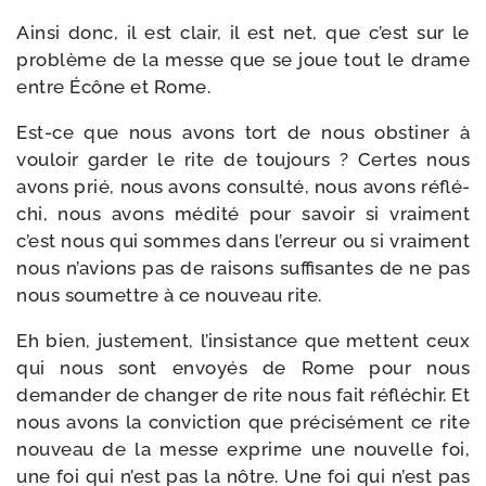
Ainsi donc, il est clair, il est net, que c’est sur le
pro­blème de la messe que se joue tout le drame
entre Écône et Rome.
Est-​ce que nous avons tort de nous obs­ti­ner à
vou­loir gar­der le rite de tou­jours ? Certes nous
avons prié, nous avons consul­té, nous avons réflé­
chi, nous avons médi­té pour savoir si vrai­ment
c’est nous qui sommes dans l’erreur ou si vrai­ment
nous n’avions pas de rai­sons suf­fi­santes de ne pas
nous sou­mettre à ce nou­veau rite.
Eh bien, jus­te­ment, l’insistance que mettent ceux
qui nous sont envoyés de Rome pour nous
deman­der de chan­ger de rite nous fait réflé­chir. Et
nous avons la convic­tion que pré­ci­sé­ment ce rite
nou­veau de la messe exprime une nou­velle foi,
une foi qui n’est pas la nôtre. Une foi qui n’est pas