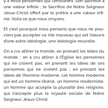
y a mille per­sonnes qui l’entourent. Son Sacrifice a
une valeur infi­nie ; le Sacrifice de Notre Seigneur
Jésus-​Christ offert par le prêtre a une valeur infi­
nie. Voilà ce que nous croyons.
Et c’est pour­quoi nous pen­sons que nous ne pou­
vons pas accep­ter ce rite nou­veau qui est l’œuvre
d’une autre idéo­lo­gie, une idéo­lo­gie nouvelle.
On a cru atti­rer le monde, en pre­nant les idées du
monde ; on a cru atti­rer à l’Église les per­sonnes
qui ne croient pas, en pre­nant les idées de ces
per­sonnes qui ne croient pas ; en pre­nant les
idées de l’homme moderne, cet homme moderne
qui est un homme libé­ral, un homme moder­niste,
un homme qui accepte la plu­ra­li­té des reli­gions,
qui n’accepte plus la royau­té sociale de Notre
Seigneur Jésus-Christ.