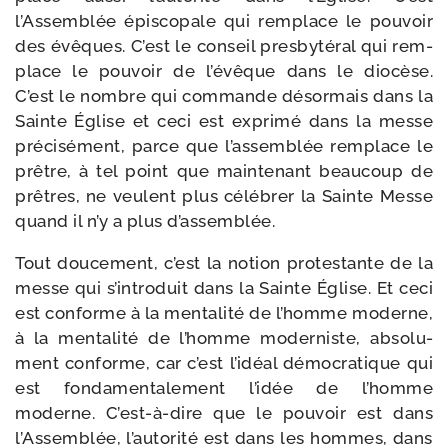
l’Assemblée épis­co­pale qui rem­place le pou­voir
des évêques. C’est le conseil pres­by­té­ral qui rem­
place le pou­voir de l’évêque dans le dio­cèse.
C’est le nombre qui com­mande désor­mais dans la
Sainte Église et ceci est expri­mé dans la messe
pré­ci­sé­ment, parce que l’assemblée rem­place le
prêtre, à tel point que main­te­nant beau­coup de
prêtres, ne veulent plus célé­brer la Sainte Messe
quand il n’y a plus d’assemblée.
Tout dou­ce­ment, c’est la notion pro­tes­tante de la
messe qui s’introduit dans la Sainte Église. Et ceci
est conforme à la men­ta­li­té de l’homme moderne,
à la men­ta­li­té de l’homme moder­niste, abso­lu­
ment conforme, car c’est l’idéal démo­cra­tique qui
est fon­da­men­ta­le­ment l’idée de l’homme
moderne. C’est-à-dire que le pou­voir est dans
l’Assemblée, l’autorité est dans les hommes, dans