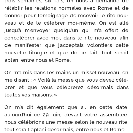
trois semaines, six fois, on nous a deman­dé de
réta­blir les rela­tions nor­males avec Rome et de
don­ner pour témoi­gnage de rece­voir le rite nou­
veau et de le célé­brer moi-​même. On est allé
jusqu’à m’envoyer quelqu’un qui m’a offert de
concé­lé­brer avec moi, dans le rite nou­veau, afin
de mani­fes­ter que j’acceptais volon­tiers cette
nou­velle litur­gie et que de ce fait, tout serait
apla­ni entre nous et Rome.
On m’a mis dans les mains un mis­sel nou­veau, en
me disant : « Voilà la messe que vous devez célé­
brer et que vous célé­bre­rez désor­mais dans
toutes vos maisons. »
On m’a dit éga­le­ment que si, en cette date,
aujourd’hui ce 29 juin, devant votre assem­blée,
nous célé­brions une messe selon le nou­veau rite,
tout serait apla­ni désor­mais, entre nous et Rome.