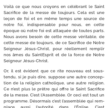
Voilà ce que nous croyons en célé­brant le Saint
Sacrifice de la messe de tou­jours. Cela est une
leçon de foi et en même temps une source de
notre foi, indis­pen­sable pour nous, en cette
époque où notre foi est atta­quée de toutes parts.
Nous avons besoin de cette messe véri­table, de
cette messe de tou­jours, de ce Sacrifice de Notre
Seigneur Jésus-​Christ, pour réel­le­ment rem­plir
nos âmes du SaintEsprit et de la force de Notre
Seigneur Jésus-Christ.
Or, il est évident que ce rite nou­veau est sous-​
tendu, si je puis dire, sup­pose une autre concep­
tion de la reli­gion catho­lique, une autre reli­gion.
Ce n’est plus le prêtre qui offre le Saint Sacrifice
de la messe. C’est l’Assemblée. Or ceci est tout un
pro­gramme. Désormais c’est l’assemblée qui rem­
place aus­si l’autorité dans l’Église. C’est