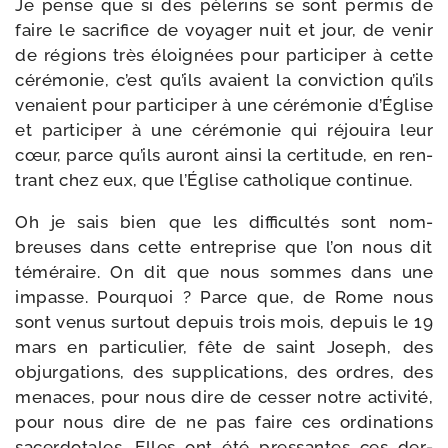
Je pense que si des pèle­rins se sont per­mis de
faire le sacri­fice de voya­ger nuit et jour, de venir
de régions très éloi­gnées pour par­ti­ci­per à cette
céré­mo­nie, c’est qu’ils avaient la convic­tion qu’ils
venaient pour par­ti­ci­per à une céré­mo­nie d’Église
et par­ti­ci­per à une céré­mo­nie qui réjoui­ra leur
cœur, parce qu’ils auront ain­si la cer­ti­tude, en ren­
trant chez eux, que l’Église catho­lique continue.
Oh je sais bien que les dif­fi­cul­tés sont nom­
breuses dans cette entre­prise que l’on nous dit
témé­raire. On dit que nous sommes dans une
impasse. Pourquoi ? Parce que, de Rome nous
sont venus sur­tout depuis trois mois, depuis le 19
mars en par­ti­cu­lier, fête de saint Joseph, des
objur­ga­tions, des sup­pli­ca­tions, des ordres, des
menaces, pour nous dire de ces­ser notre acti­vi­té,
pour nous dire de ne pas faire ces ordi­na­tions
sacer­do­tales. Elles ont été pres­santes ces der­