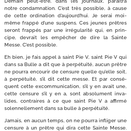
Demain peut-​être, dans les jour­naux, paraî­tra
notre condam­na­tion. C’est très pos­sible, à cause
de cette ordi­na­tion d’aujourd’hui. Je serai moi-​
même frap­pé d’une sus­pens. Ces jeunes prêtres
seront frap­pés par une irré­gu­la­ri­té qui, en prin­
cipe, devrait les empê­cher de dire la Sainte
Messe. C’est possible.
Eh bien, je fais appel à saint Pie V, saint Pie V qui
dans sa Bulle a dit que à per­pé­tui­té, aucun prêtre
ne pour­ra encou­rir de cen­sure quelle qu’elle soit,
à per­pé­tui­té, s’il dit cette messe. Et par consé­
quent cette excom­mu­ni­ca­tion, s’il y en avait une,
cette cen­sure s’il y en a, sont abso­lu­ment inva­
lides, contraires à ce que saint Pie V a affir­mé
solen­nel­le­ment dans sa bulle à perpétuité.
Jamais, en aucun temps, on ne pour­ra infli­ger une
cen­sure à un prêtre qui dira cette Sainte Messe.