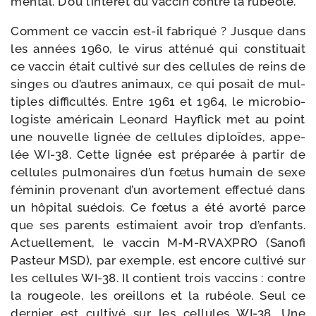
men­tal. D’où l’intérêt du vac­cin contre la rubéole.
Comment ce vac­cin est-​il fabri­qué ? Jusque dans
les années 1960, le virus atté­nué qui consti­tuait
ce vac­cin était culti­vé sur des cel­lules de reins de
singes ou d’autres ani­maux, ce qui posait de mul­
tiples dif­fi­cul­tés. Entre 1961 et 1964, le micro­bio­
lo­giste amé­ri­cain Leonard Hayflick met au point
une nou­velle lignée de cel­lules diploïdes, appe­
lée WI-​38. Cette lignée est pré­pa­rée à par­tir de
cel­lules pul­mo­naires d’un fœtus humain de sexe
fémi­nin pro­ve­nant d’un avor­te­ment effec­tué dans
un hôpi­tal sué­dois. Ce fœtus a été avor­té parce
que ses parents esti­maient avoir trop d’enfants.
Actuellement, le vac­cin M‑M-​RVAXPRO (Sanofi
Pasteur MSD), par exemple, est encore culti­vé sur
les cel­lules WI-​38. Il contient trois vac­cins : contre
la rou­geole, les oreillons et la rubéole. Seul ce
der­nier est culti­vé sur les cel­lules WI-​38. Une