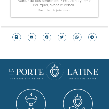
valeur de ces sentences ? Peut-on s’y fier ?
Pourquoi, avant le concil...
Paru le
16 juin 2020