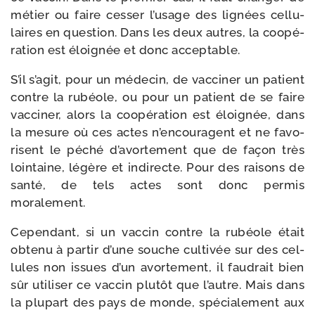
métier ou faire ces­ser l’usage des lignées cel­lu­
laires en ques­tion. Dans les deux autres, la coopé­
ra­tion est éloi­gnée et donc acceptable.
S’il s’agit, pour un méde­cin, de vac­ci­ner un patient
contre la rubéole, ou pour un patient de se faire
vac­ci­ner, alors la coopé­ra­tion est éloi­gnée, dans
la mesure où ces actes n’encouragent et ne favo­
risent le péché d’avortement que de façon très
loin­taine, légère et indi­recte. Pour des rai­sons de
san­té, de tels actes sont donc per­mis
moralement.
Cependant, si un vac­cin contre la rubéole était
obte­nu à par­tir d’une souche culti­vée sur des cel­
lules non issues d’un avor­te­ment, il fau­drait bien
sûr uti­li­ser ce vac­cin plu­tôt que l’autre. Mais dans
la plu­part des pays de monde, spé­cia­le­ment aux