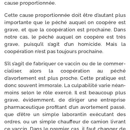
cause proportionnée.
Cette cause pro­por­tion­née doit être d’autant plus
impor­tante que le péché auquel on coopère est
grave, et que la coopé­ra­tion est pro­chaine. Dans
notre cas, le péché auquel on coopère est très
grave, puisqu’il s’agit d’un homi­cide. Mais la
coopé­ra­tion n’est pas tou­jours prochaine.
S’il s’agit de fabri­quer ce vac­cin ou de le com­mer­
cia­li­ser, alors la coopé­ra­tion au péché
d’avortement est plus proche. Cette pra­tique est
donc sou­vent immo­rale. La culpa­bi­li­té varie néan­
moins selon le rôle exer­cé. Il est beau­coup plus
grave, évi­dem­ment, de diri­ger une entre­prise
phar­ma­ceu­tique pro­fi­tant d’un avor­te­ment pas­sé,
que d’être un simple labo­ran­tin exé­cu­tant des
ordres, ou un simple chauf­feur de camion livrant
ce vac­cin. Dans le pre­mier cas, il faut chan­ger de