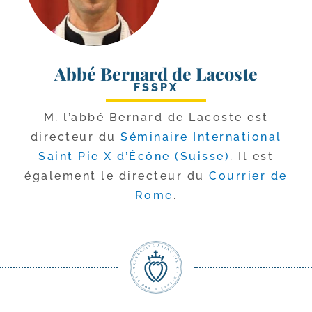
Abbé Bernard de Lacoste
FSSPX
M. l’ab­bé Bernard de Lacoste est
direc­teur du
Séminaire International
Saint Pie X d’Écône (Suisse)
. Il est
éga­le­ment le direc­teur du
Courrier de
Rome
.