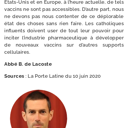
Etats-​Unis et en Europe, à l’heure actuelle, de tels
vac­cins ne sont pas acces­sibles. D’autre part, nous
ne devons pas nous conten­ter de ce déplo­rable
état des choses sans rien faire. Les catho­liques
influents doivent user de tout leur pou­voir pour
inci­ter l’industrie phar­ma­ceu­tique à déve­lop­per
de nou­veaux vac­cins sur d’autres sup­ports
cellulaires.
Abbé B. de Lacoste
Sources
: La Porte Latine du 10 juin 2020