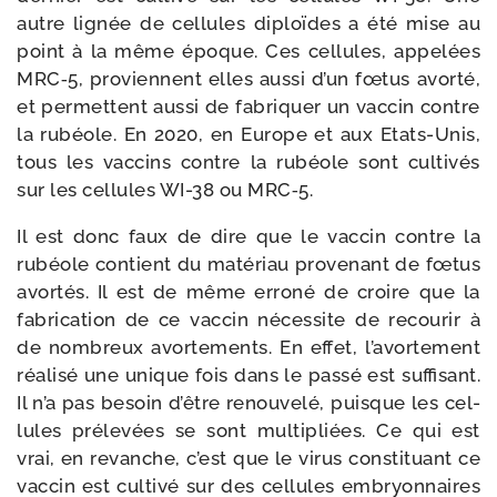
autre lignée de cel­lules diploïdes a été mise au
point à la même époque. Ces cel­lules, appe­lées
MRC‑5, pro­viennent elles aus­si d’un fœtus avor­té,
et per­mettent aus­si de fabri­quer un vac­cin contre
la rubéole. En 2020, en Europe et aux Etats-​Unis,
tous les vac­cins contre la rubéole sont culti­vés
sur les cel­lules WI-​38 ou MRC‑5.
Il est donc faux de dire que le vac­cin contre la
rubéole contient du maté­riau pro­ve­nant de fœtus
avor­tés. Il est de même erro­né de croire que la
fabri­ca­tion de ce vac­cin néces­site de recou­rir à
de nom­breux avor­te­ments. En effet, l’avortement
réa­li­sé une unique fois dans le pas­sé est suf­fi­sant.
Il n’a pas besoin d’être renou­ve­lé, puisque les cel­
lules pré­le­vées se sont mul­ti­pliées. Ce qui est
vrai, en revanche, c’est que le virus consti­tuant ce
vac­cin est culti­vé sur des cel­lules embryon­naires