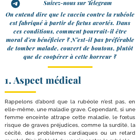
Suivez-nous sur Telegram
On entend dire que le vac­cin contre la rubéole
est fabri­qué à par­tir de fœtus avor­tés. Dans
ces condi­tions, com­ment pourrait-​il être
moral d’en béné­fi­cier ? N’est-il pas pré­fé­rable
de tom­ber malade, cou­vert de bou­tons, plu­tôt
que de coopé­rer à cette horreur ?
1. Aspect médical
Rappelons d’abord que la rubéole n’est pas, en
elle-​même, une mala­die grave. Cependant, si une
femme enceinte attrape cette mala­die, le fœtus
risque de graves pré­ju­dices, comme la sur­di­té, la
céci­té, des pro­blèmes car­diaques ou un retard