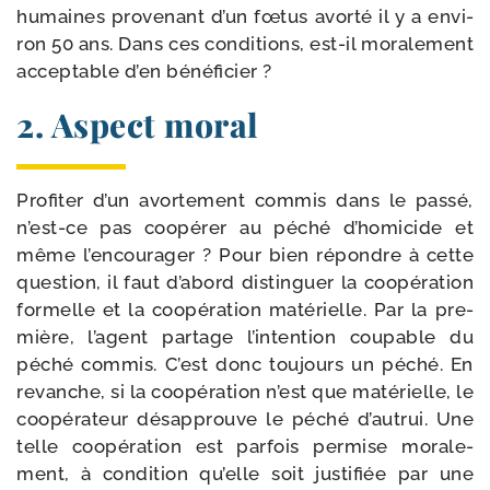
humaines pro­ve­nant d’un fœtus avor­té il y a envi­
ron 50 ans. Dans ces condi­tions, est-​il mora­le­ment
accep­table d’en bénéficier ?
2. Aspect moral
Profiter d’un avor­te­ment com­mis dans le pas­sé,
n’est-ce pas coopé­rer au péché d’homicide et
même l’encourager ? Pour bien répondre à cette
ques­tion, il faut d’abord dis­tin­guer la coopé­ra­tion
for­melle et la coopé­ra­tion maté­rielle. Par la pre­
mière, l’agent par­tage l’intention cou­pable du
péché com­mis. C’est donc tou­jours un péché. En
revanche, si la coopé­ra­tion n’est que maté­rielle, le
coopé­ra­teur désap­prouve le péché d’autrui. Une
telle coopé­ra­tion est par­fois per­mise mora­le­
ment, à condi­tion qu’elle soit jus­ti­fiée par une