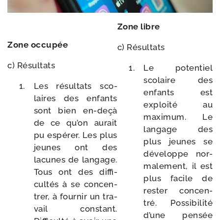
Zone libre
Zone occu­pée
c) Résultats
c) Résultats
Le poten­tiel
sco­laire des
Les résul­tats sco­
enfants est
laires des enfants
exploi­té au
sont bien en-​deçà
maxi­mum. Le
de ce qu’on aurait
lan­gage des
pu espé­rer. Les plus
plus jeunes se
jeunes ont des
déve­loppe nor­
lacunes de lan­gage.
ma­le­ment, il est
Tous ont des dif­fi­
plus facile de
cul­tés à se concen­
res­ter concen­
trer, à four­nir un tra­
tré. Possibilité
vail constant.
d’une pen­sée