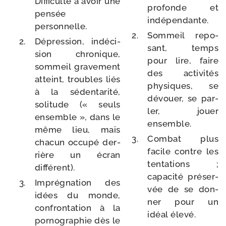
Difficulté à avoir une
pro­fonde et
pen­sée
indépendante.
personnelle.
Sommeil repo­
Dépression, indé­ci­
sant, temps
sion chro­nique,
pour lire, faire
som­meil gra­ve­ment
des acti­vi­tés
atteint, troubles liés
phy­siques, se
à la séden­ta­ri­té,
dévouer, se par­
soli­tude (« seuls
ler, jouer
ensemble », dans le
ensemble.
même lieu, mais
Combat plus
cha­cun occu­pé der­
facile contre les
rière un écran
ten­ta­tions ;
différent).
capa­ci­té pré­ser­
Imprégnation des
vée de se don­
idées du monde,
ner pour un
confron­ta­tion à la
idéal élevé.
por­no­gra­phie dès le