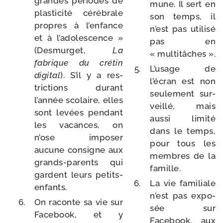
grandes périodes de
mune. Il sert en
plas­ti­ci­té céré­brale
son temps, il
propres à l’enfance
n’est pas uti­li­sé
et à l’adolescence »
pas en
(Desmurget,
La
« multitâches ».
fabrique du cré­tin
L’usage de
digi­tal
). S’il y a res­
l’écran est non
tric­tions durant
seule­ment sur­
l’année sco­laire, elles
veillé, mais
sont levées pen­dant
aus­si limi­té
les vacances, on
dans le temps,
n’ose impo­ser
pour tous les
aucune consigne aux
membres de la
grands-​parents qui
famille.
gardent leurs petits-
La vie fami­liale
enfants.
n’est pas expo­
On raconte sa vie sur
sée sur
Facebook, et y
Facebook, aux