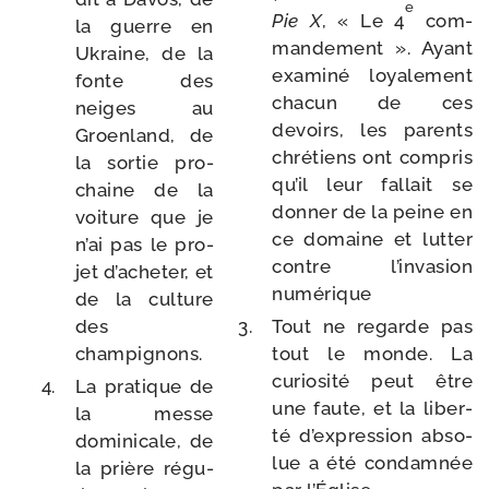
e
Pie X
, « Le 4
com­
la guerre en
man­de­ment ». Ayant
Ukraine, de la
exa­mi­né loya­le­ment
fonte des
cha­cun de ces
neiges au
devoirs, les parents
Groenland, de
chré­tiens ont com­pris
la sor­tie pro­
qu’il leur fal­lait se
chaine de la
don­ner de la peine en
voi­ture que je
ce domaine et lut­ter
n’ai pas le pro­
contre l’invasion
jet d’acheter, et
numérique
de la culture
des
Tout ne regarde pas
champignons.
tout le monde. La
curio­si­té peut être
La pra­tique de
une faute, et la liber­
la messe
té d’expression abso­
domi­ni­cale, de
lue a été condam­née
la prière régu­