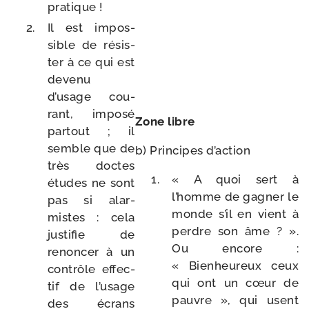
pratique !
Il est impos­
sible de résis­
ter à ce qui est
deve­nu
d’usage cou­
rant, impo­sé
Zone libre
par­tout ; il
semble que de
b) Principes d’action
très doctes
« A quoi sert à
études ne sont
l’homme de gagner le
pas si alar­
monde s’il en vient à
mistes : cela
perdre son âme ? ».
jus­ti­fie de
Ou encore :
renon­cer à un
« Bienheureux ceux
contrôle effec­
qui ont un cœur de
tif de l’usage
pauvre », qui usent
des écrans