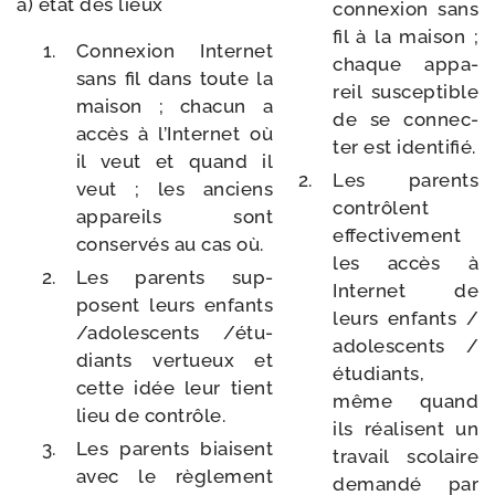
a) état des lieux
connexion sans
fil à la mai­son ;
Connexion Internet
chaque appa­
sans fil dans toute la
reil sus­cep­tible
mai­son ; cha­cun a
de se connec­
accès à l’Internet où
ter est identifié.
il veut et quand il
Les parents
veut ; les anciens
contrôlent
appa­reils sont
effec­ti­ve­ment
conser­vés au cas où.
les accès à
Les parents sup­
Internet de
posent leurs enfants
leurs enfants /​
/​ado­les­cents /​étu­
ado­les­cents /​
diants ver­tueux et
étu­diants,
cette idée leur tient
même quand
lieu de contrôle.
ils réa­lisent un
Les parents biaisent
tra­vail sco­laire
avec le règle­ment
deman­dé par