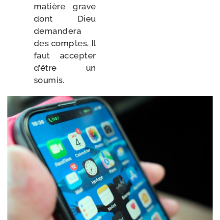
matière grave
dont Dieu
deman­de­ra
des comptes. Il
faut accep­ter
d’être un
soumis.