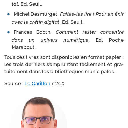
tal
, Ed. Seuil.
Michel Desmurget,
Faites-​les lire ! Pour en finir
avec le
cré­tin digi­tal
, Ed. Seuil.
Frances Booth,
Comment res­ter concen­tré
dans un uni­vers numé­rique
, Ed. Poche
Marabout.
Tous ces livres sont dis­po­nibles en for­mat papier ;
les trois der­niers s’empruntent faci­le­ment et gra­
tui­te­ment dans les biblio­thèques municipales.
Source :
Le Carillon
n°210