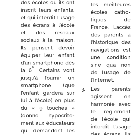
des écoles où ils ont
les meilleures
ins­crit leurs enfants,
écoles catho­
et qui inter­dit l’usage
liques de
des écrans à l’école
France. L’accès
et des réseaux
des parents à
sociaux à la mai­son.
l’historique des
Ils pensent devoir
navi­ga­tions est
équi­per leur enfant
une condi­tion
d’un smart­phone dès
sine qua non
e
la 6
. Certains vont
de l’usage de
jusqu’à four­nir un
l’Internet.
smart­phone (que
Les parents
l’enfant gar­de­ra sur
agissent en
lui à l’école) en plus
har­mo­nie avec
du « 9 touches »
le règle­ment
(don­né hypo­cri­te­
de l’école qui
ment aux édu­ca­teurs
inter­dit l’usage
qui demandent les
des écrans. Ils