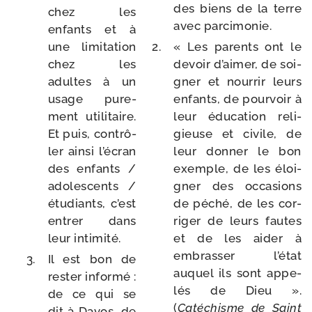
des biens de la terre
chez les
avec parcimonie.
enfants et à
une limi­ta­tion
« Les parents ont le
chez les
devoir d’aimer, de soi­
adultes à un
gner et nour­rir leurs
usage pure­
enfants, de pour­voir à
ment uti­li­taire.
leur édu­ca­tion reli­
Et puis, contrô­
gieuse et civile, de
ler ain­si l’écran
leur don­ner le bon
des enfants /​
exemple, de les éloi­
ado­les­cents /​
gner des occa­sions
étu­diants, c’est
de péché, de les cor­
entrer dans
ri­ger de leurs fautes
leur intimité.
et de les aider à
embras­ser l’état
Il est bon de
auquel ils sont appe­
res­ter infor­mé :
lés de Dieu ».
de ce qui se
(
Catéchisme de Saint
dit à Davos, de