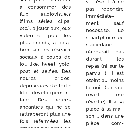
se résout à ne
à consom­mer des
pas répondre
flux audio­vi­suels
immé­dia­te­
(films, séries, clips,
ment sauf
etc.), à jouer aux jeux
néces­si­té. Le
vidéo et, pour les
smart­phone ou
plus grands, à pala­
suc­cé­da­né
brer sur les réseaux
n’apparaît pas
sociaux à coups de
durant les
lol, like, tweet, yolo,
repas (ni sur le
post et sel­fies. Des
par­vis !). Il est
heures arides,
éteint au moins
dépour­vues de fer­ti­
la nuit (un vrai
li­té déve­lop­pe­men­
réveil me
tale. Des heures
réveille). Il a sa
anéan­ties qui ne se
place à la mai­
rat­tra­pe­ront plus une
son … dans une
fois refer­mées les
pièce com­