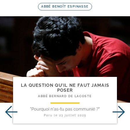
ABBÉ BENOÎT ESPINASSE
LA QUESTION QU’IL NE FAUT JAMAIS
POSER
ABBÉ BERNARD DE LACOSTE
"Pourquoi n'as-tu pas communié ?"
Paru le
23 juillet 2025