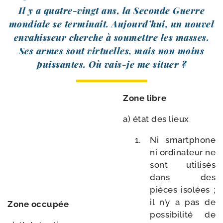
Il y a quatre-​vingt ans, la Seconde Guerre
mon­diale se ter­mi­nait. Aujourd’hui, un nou­vel
enva­his­seur cherche à sou­mettre les masses.
Ses armes sont vir­tuelles, mais non moins
puis­santes. Où vais-​je me situer ?
Zone libre
a) état des lieux
Ni smart­phone
ni ordi­na­teur ne
sont uti­li­sés
dans des
pièces iso­lées ;
il n’y a pas de
Zone occu­pée
pos­si­bi­li­té de