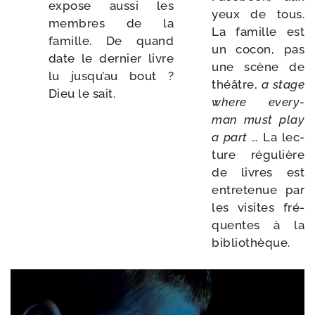
expose aus­si les
yeux de tous.
membres de la
La famille est
famille. De quand
un cocon, pas
date le der­nier livre
une scène de
lu jusqu’au bout ?
théâtre,
a stage
Dieu le sait.
where eve­ry­
man must play
a part
… La lec­
ture régu­lière
de livres est
entre­te­nue par
les visites fré­
quentes à la
bibliothèque.