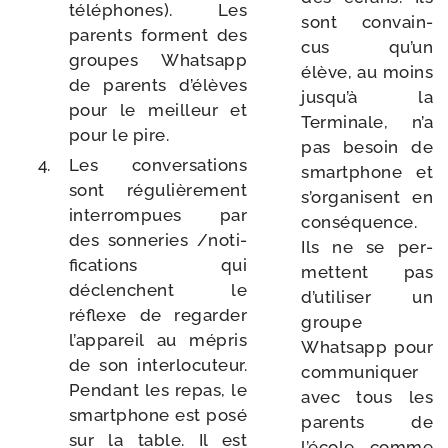
télé­phones). Les
sont convain­
parents forment des
cus qu’un
groupes Whatsapp
élève, au moins
de parents d’élèves
jusqu’à la
pour le meilleur et
Terminale, n’a
pour le pire.
pas besoin de
Les conver­sa­tions
smart­phone et
sont régu­liè­re­ment
s’organisent en
inter­rom­pues par
consé­quence.
des son­ne­ries /​noti­
Ils ne se per­
fi­ca­tions qui
mettent pas
déclenchent le
d’utiliser un
réflexe de regar­der
groupe
l’appareil au mépris
Whatsapp pour
de son inter­lo­cu­teur.
com­mu­ni­quer
Pendant les repas, le
avec tous les
smart­phone est posé
parents de
sur la table. Il est
l’école comme