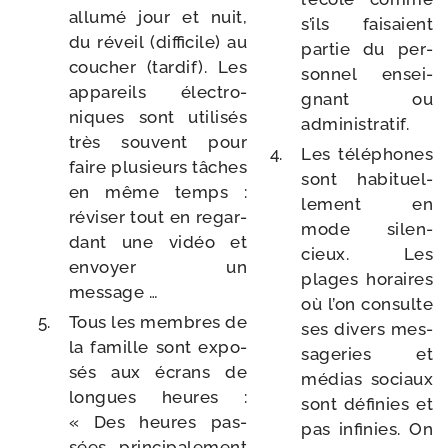
allu­mé jour et nuit,
s’ils fai­saient
du réveil (dif­fi­cile) au
par­tie du per­
cou­cher (tar­dif). Les
son­nel ensei­
appa­reils élec­tro­
gnant ou
niques sont uti­li­sés
administratif.
très sou­vent pour
Les télé­phones
faire plu­sieurs tâches
sont habi­tuel­
en même temps :
le­ment en
révi­ser tout en regar­
mode silen­
dant une vidéo et
cieux. Les
envoyer un
plages horaires
message …
où l’on consulte
Tous les membres de
ses divers mes­
la famille sont expo­
sa­ge­ries et
sés aux écrans de
médias sociaux
longues heures :
sont défi­nies et
« Des heures pas­
pas infi­nies. On
sées prin­ci­pa­le­ment