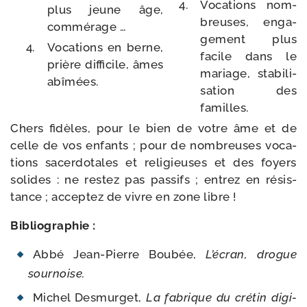
Vocations nom­
plus jeune âge,
breuses, enga­
commérage …
ge­ment plus
Vocations en berne,
facile dans le
prière dif­fi­cile, âmes
mariage, sta­bi­li­
abîmées.
sa­tion des
familles.
Chers fidèles, pour le bien de votre âme et de
celle de vos enfants ; pour de nom­breuses voca­
tions sacer­do­tales et reli­gieuses et des foyers
solides : ne res­tez pas pas­sifs ; entrez en résis­
tance ; accep­tez de vivre en zone libre !
Bibliographie :
Abbé Jean-​Pierre Boubée,
L’écran, drogue
sournoise.
Michel Desmurget,
La fabrique du cré­tin digi­