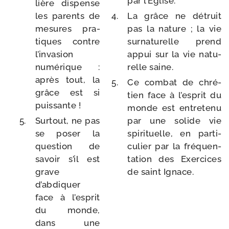
par l’Église.
lière dis­pense
les parents de
La grâce ne détruit
mesures pra­
pas la nature ; la vie
tiques contre
sur­na­tu­relle prend
l’invasion
appui sur la vie natu­
numé­rique :
relle saine.
après tout, la
Ce com­bat de chré­
grâce est si
tien face à l’esprit du
puissante !
monde est entre­te­nu
Surtout, ne pas
par une solide vie
se poser la
spi­ri­tuelle, en par­ti­
ques­tion de
cu­lier par la fré­quen­
savoir s’il est
ta­tion des Exercices
grave
de saint Ignace.
d’abdiquer
face à l’esprit
du monde,
dans une