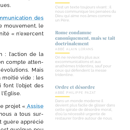
ques.
C’est un texte toujours vivant ; il
nous communique les pensées du
Dieu qui aime nos âmes comme
ommunication des
un Père.
e mou­ve­ment, le
Rome condamne
rnité « n’exercent
canoniquement, mais se tait
doctrinalement
ABBÉ ALAIN LORANS
 : l’action de la
On ne reviendra plus aux
 en compte atten­
excommunications et aux
anathèmes tridentins, sauf pour
évo­lu­tions. Mais
ceux qui défendent la messe
tridentine.
moi­tié vide : les
 font l’objet des
Ordre et désordre
l’Église.
ABBÉ PHILIPPE PAZAT
Dans un monde moderne il
e pro­jet «
Assise
devient plus facile de glisser dans
cette spirale de désordre moral,
 nous a tous sur­
d’où la nécessité urgente de
restaurer l’ordre autour de nous.
ait guère appré­cié
e est quelque peu