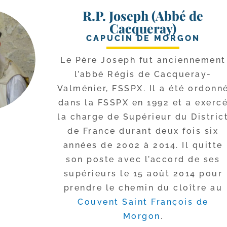
R.P. Joseph (Abbé de
Cacqueray)
CAPUCIN DE MORGON
Le Père Joseph fut ancien­ne­ment
l’ab­bé Régis de Cacqueray-​
Valménier, FSSPX. Il a été ordon­n
dans la FSSPX en 1992 et a exer­c
la charge de Supérieur du Distric
de France durant deux fois six
années de 2002 à 2014. Il quitte
son poste avec l’ac­cord de ses
supé­rieurs le 15 août 2014 pour
prendre le che­min du cloître au
Couvent Saint François de
Morgon
.