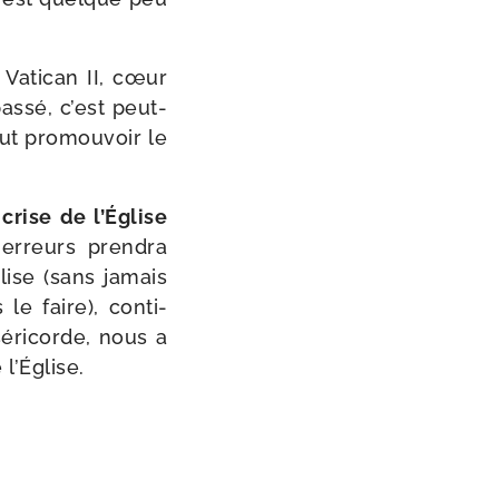
 Vatican II, cœur
pas­sé, c’est peut-​
eut pro­mou­voir le
 crise de l’Église
 erreurs pren­dra
ise (sans jamais
le faire), conti­
­ri­corde, nous a
l’Église.