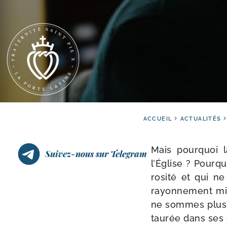
ACCUEIL
ACTUALITÉS
Mais pour­quoi 
Suivez-nous sur Telegram
l’Église ? Pourqu
ro­si­té et qui n
rayon­ne­ment mis
ne sommes plus 
tau­rée dans ses 