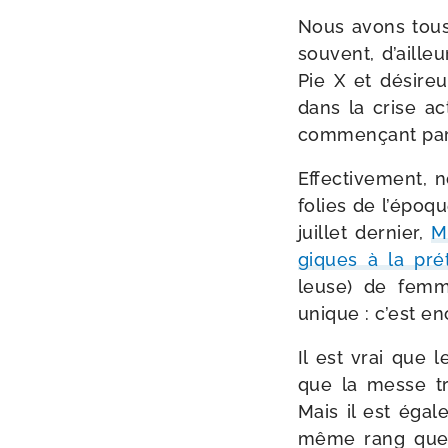
Nous avons tous 
sou­vent, d’aille
Pie X et dési­re
dans la crise ac
com­men­çant par
Effectivement, 
folies de l’époq
juillet der­nier,
M
giques à la pré­t
leuse) de femmes
unique : c’est en
Il est vrai que 
que la messe tra­
Mais il est éga­l
même rang que la