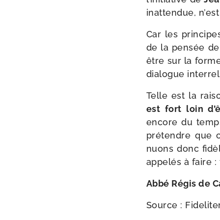
inat­ten­due, n’es
Car les prin­cip
de la pen­sée de
être sur la forme,
dia­logue inter­re
Telle est la rai­
est fort loin d’ê
encore du temps
pré­tendre que c
nuons donc fidè­
appe­lés à faire 
Abbé Régis de C
Source : Fidelite