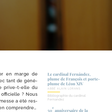
­ter en marge de
Le cardinal Fernández,
plume de François et porte-​
avec tant de géné­
plume de Léon XIV
 prive-​t-​elle du
ABBÉ ALAIN LORANS
offi­cielle ? Nous
Bibliographie du cardinal
Fernandez
messe a été res­
 rien comprendre…
e
50
anniversaire de la