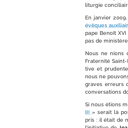
litur­gie conci­li
En jan­vier 2009
évêques auxi­liai
pape Benoît XVI a
pas de minis­tère 
Nous ne nions do
Fraternité Saint-
tive et pru­dente
nous ne pou­vons 
graves erreurs q
conver­sa­tions d
Si nous étions me
III
» serait là p
pris : il était de
l’initiative de
Jea