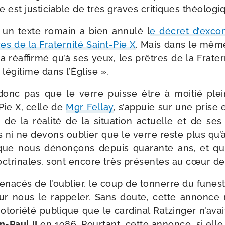
aire est jus­ti­ciable de très graves cri­tiques théologi
, un texte romain a bien annu­lé l
e décret d’exc
res de la Fraternité Saint-​Pie X
. Mais dans le mêm
 réaf­fir­mé qu’à ses yeux, les prêtres de la Frate
légi­time dans l’Église ».
nc pas que le verre puisse être à moi­tié plein
​Pie X, celle de
Mgr Fellay
, s’appuie sur une prise
 de la réa­li­té de la situa­tion actuelle et de ses 
ni ne devons oublier que le verre reste plus qu’à 
ue nous dénon­çons depuis qua­rante ans, et qui
oc­tri­nales, sont encore très pré­sentes au cœur de 
na­cés de l’oublier, le coup de ton­nerre du funest
our nous le rap­pe­ler. Sans doute, cette annonce
 noto­rié­té publique que le car­di­nal Ratzinger n’av
n-​Paul II
en 1986. Pourtant, cette annonce, si ell