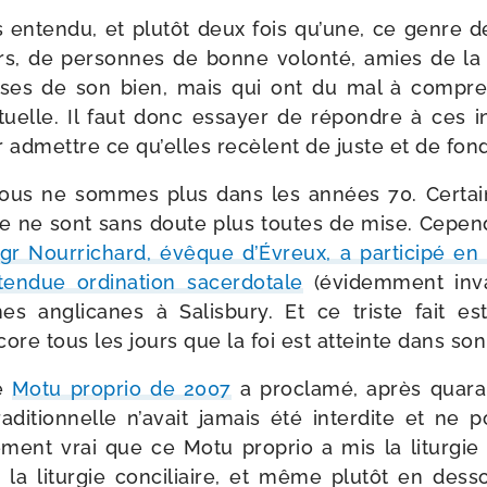
enten­du, et plu­tôt deux fois qu’une, ce genre d
urs, de per­sonnes de bonne volon­té, amies de la 
uses de son bien, mais qui ont du mal à com­pre
tuelle. Il faut donc essayer de répondre à ces inte
 admettre ce qu’elles recèlent de juste et de fon
nous ne sommes plus dans les années 70. Certa
ue ne sont sans doute plus toutes de mise. Cepen
gr Nourrichard, évêque d’Évreux, a par­ti­ci­pé en 
en­due ordi­na­tion sacer­do­tale
(évi­dem­ment inva
 angli­canes à Salisbury. Et ce triste fait est
core tous les jours que la foi est atteinte dans son 
le
Motu pro­prio de 2007
a pro­cla­mé, après qua­r
di­tion­nelle n’avait jamais été inter­dite et ne po
e­ment vrai que ce Motu pro­prio a mis la litur­gie tr
 litur­gie conci­liaire, et même plu­tôt en des­s