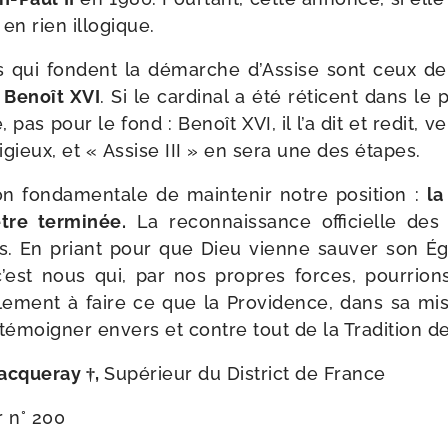
t en rien illogique.
es qui fondent la démarche d’Assise sont ceux de
Benoît XVI
. Si le car­di­nal a été réti­cent dans le 
 pas pour le fond : Benoît XVI, il l’a dit et redit, v
­li­gieux, et « Assise III » en sera une des étapes.
son fon­da­men­tale de main­te­nir notre posi­tion :
la
tre ter­mi­née.
La recon­nais­sance offi­cielle des
. En priant pour que Dieu vienne sau­ver son Égl
’est nous qui, par nos propres forces, pour­rions 
le­ment à faire ce que la Providence, dans sa misé
: témoi­gner envers et contre tout de la Tradition de 
acqueray †,
Supérieur du District de France
r n° 200