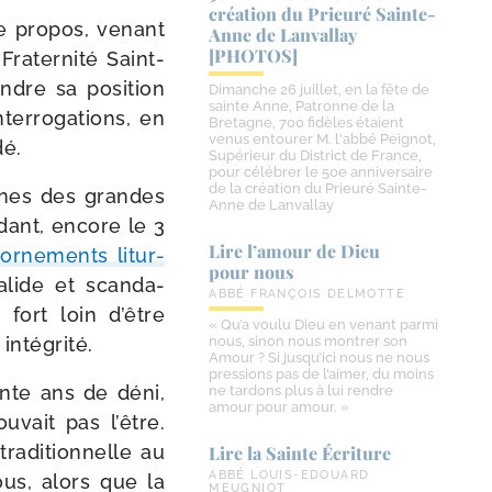
création du Prieuré Sainte-​
e pro­pos, venant
Anne de Lanvallay
[PHOTOS]
Fraternité Saint-​
ndre sa posi­tion
Dimanche 26 juillet, en la fête de
sainte Anne, Patronne de la
r­ro­ga­tions, en
Bretagne, 700 fidèles étaient
venus entourer M. l'abbé Peignot,
dé.
Supérieur du District de France,
pour célébrer le 50e anniversaire
de la création du Prieuré Sainte-
ines des grandes
Anne de Lanvallay
dant, encore le 3
Lire l’amour de Dieu
orne­ments litur­
pour nous
­lide et scan­da­
ABBÉ FRANÇOIS DELMOTTE
 fort loin d’être
« Qu’a voulu Dieu en venant parmi
intégrité.
nous, sinon nous montrer son
Amour ? Si jusqu’ici nous ne nous
pressions pas de l’aimer, du moins
ante ans de déni,
ne tardons plus à lui rendre
amour pour amour. »
u­vait pas l’être.
a­di­tion­nelle au
Lire la Sainte Écriture
ABBÉ LOUIS-EDOUARD
ous, alors que la
MEUGNIOT