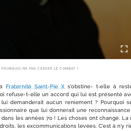
POURQUOI NE PAS CESSER LE COMBAT ?
la
Fraternité Saint-​Pie X
s’obstine- t‑elle à res
oi refuse-​t-​elle un accord qui lui est pré­sen­té 
e lui deman­de­rait aucun renie­ment ? Pourquoi se
­sion­naire que lui don­ne­rait une recon­nais­sance 
dans les années 70 ! Les choses ont chan­gé. La 
droits, les excom­mu­ni­ca­tions levées. C’est à n’y