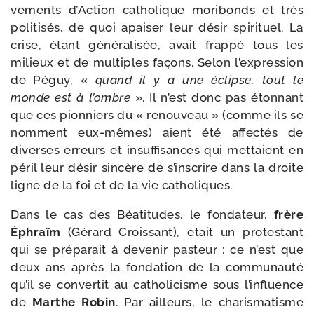
ve­ments d’Action catho­lique mori­bonds et très
poli­ti­sés, de quoi apai­ser leur désir spi­ri­tuel. La
crise, étant géné­ra­li­sée, avait frap­pé tous les
milieux et de mul­tiples façons. Selon l’ex­pres­sion
de Péguy, «
quand il y a une éclipse, tout le
monde est à l’ombre
». Il n’est donc pas éton­nant
que ces pion­niers du « renou­veau » (comme ils se
nomment eux-​mêmes) aient été affec­tés de
diverses erreurs et insuf­fi­sances qui met­taient en
péril leur désir sin­cère de s’ins­crire dans la droite
ligne de la foi et de la vie catholiques.
Dans le cas des Béatitudes, le fon­da­teur,
frère
Éphraïm
(Gérard Croissant), était un pro­tes­tant
qui se pré­pa­rait à deve­nir pas­teur : ce n’est que
deux ans après la fon­da­tion de la com­mu­nau­té
qu’il se conver­tit au catho­li­cisme sous l’in­fluence
de
Marthe Robin
. Par ailleurs, le cha­ris­ma­tisme