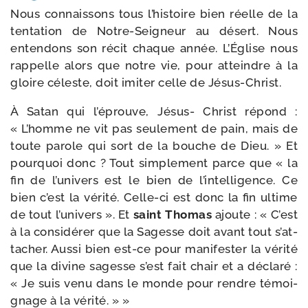
Nous connais­sons tous l’his­toire bien réelle de la
ten­ta­tion de Notre-​Seigneur au désert. Nous
enten­dons son récit chaque année. L’Église nous
rap­pelle alors que notre vie, pour atteindre à la
gloire céleste, doit imi­ter celle de Jésus-Christ.
À Satan qui l’é­prouve, Jésus- Christ répond :
« L’homme ne vit pas seule­ment de pain, mais de
toute parole qui sort de la bouche de Dieu. » Et
pour­quoi donc ? Tout sim­ple­ment parce que « la
fin de l’u­ni­vers est le bien de l’in­tel­li­gence. Ce
bien c’est la véri­té. Celle-​ci est donc la fin ultime
de tout l’u­ni­vers ». Et
saint Thomas
ajoute : « C’est
à la consi­dé­rer que la Sagesse doit avant tout s’at­
ta­cher. Aussi bien est-​ce pour mani­fes­ter la véri­té
que la divine sagesse s’est fait chair et a décla­ré :
« Je suis venu dans le monde pour rendre témoi­
gnage à la vérité. » »