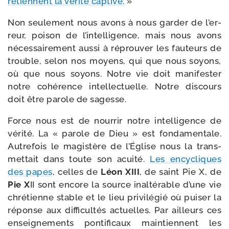
retiennent la véri­té cap­tive.
»
Non seule­ment nous avons à nous gar­der de l’er­
reur, poi­son de l’in­tel­li­gence, mais nous avons
néces­sai­re­ment aus­si à réprou­ver les fau­teurs de
trouble, selon nos moyens, qui que nous soyons,
où que nous soyons. Notre vie doit mani­fes­ter
notre cohé­rence intel­lec­tuelle. Notre dis­cours
doit être parole de sagesse.
Force nous est de nour­rir notre intel­li­gence de
véri­té. La « parole de Dieu » est fon­da­men­tale.
Autrefois le magis­tère de l’Église nous la trans­
met­tait dans toute son acui­té.
Les ency­cliques
des papes
, celles de
Léon XIII
, de saint Pie X, de
Pie X
II sont encore la source inal­té­rable d’une vie
chré­tienne stable et le lieu pri­vi­lé­gié où pui­ser la
réponse aux dif­fi­cul­tés actuelles. Par ailleurs ces
ensei­gne­ments pon­ti­fi­caux main­tiennent les