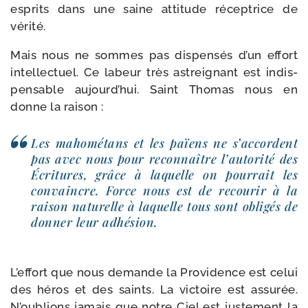
esprits dans une saine atti­tude récep­trice de
vérité.
Mais nous ne sommes pas dis­pen­sés d’un effort
intel­lec­tuel. Ce labeur très astrei­gnant est indis­
pen­sable aujourd’­hui. Saint Thomas nous en
donne la raison :
Les maho­mé­tans et les païens ne s’ac­cordent
pas avec nous pour recon­naître l’au­to­ri­té des
Écritures, grâce à laquelle on pour­rait les
convaincre. Force nous est de recou­rir à la
rai­son natu­relle à laquelle tous sont obli­gés de
don­ner leur adhésion.
L’effort que nous demande la Providence est celui
des héros et des saints. La vic­toire est assu­rée.
N’oublions jamais que notre Ciel est jus­te­ment la