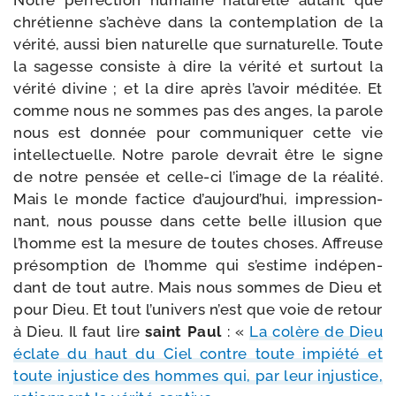
Notre per­fec­tion humaine natu­relle autant que
chré­tienne s’a­chève dans la contem­pla­tion de la
véri­té, aus­si bien natu­relle que sur­na­tu­relle. Toute
la sagesse consiste à dire la véri­té et sur­tout la
véri­té divine ; et la dire après l’a­voir médi­tée. Et
comme nous ne sommes pas des anges, la parole
nous est don­née pour com­mu­ni­quer cette vie
intel­lec­tuelle. Notre parole devrait être le signe
de notre pen­sée et celle-​ci l’i­mage de la réa­li­té.
Mais le monde fac­tice d’au­jourd’­hui, impres­sion­
nant, nous pousse dans cette belle illu­sion que
l’homme est la mesure de toutes choses. Affreuse
pré­somp­tion de l’homme qui s’es­time indé­pen­
dant de tout autre. Mais nous sommes de Dieu et
pour Dieu. Et tout l’u­ni­vers n’est que voie de retour
à Dieu. Il faut lire
saint Paul
: «
La colère de Dieu
éclate du haut du Ciel contre toute impié­té et
toute injus­tice des hommes qui, par leur injus­tice,