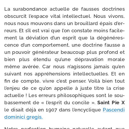
La sur­abon­dance actuelle de fausses doc­trines
obs­cur­cit l’es­pace vital intel­lec­tuel. Nous vivons,
nous nous mou­vons dans un brouillard épais d’er­
reurs. Et s’il est vrai que l’on constate moins faci­le­
ment la dévia­tion d’un esprit que la dégé­né­res­
cence d’un com­por­te­ment, une doc­trine fausse a
un pou­voir géné­ra­teur beau­coup plus pro­fond et
bien plus éten­du qu’une dépra­va­tion morale
même avé­rée. Car nous n’a­gis­sons jamais qu’en
sui­vant nos appré­hen­sions intel­lec­tuelles. Et en
fin de compte, vivre c’est pen­ser. Voilà bien tout
l’en­jeu de ce qu’on appelle à juste titre la crise
actuelle ! Les erreurs phi­lo­so­phiques sont le sou­
bas­se­ment de « l’es­prit du concile ».
Saint Pie X
le disait déjà en 1907 dans l’en­cy­clique
Pascendi
domi­ni­ci gregis.