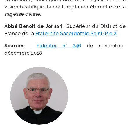
vision béa­ti­fique, la contem­pla­tion éter­nelle de la
sagesse divine.
Abbé Benoît de Jorna†,
Supérieur du District de
France de la
Fraternité Sacerdotale Saint-​Pie X
Sources
:
Fideliter n° 246
de novembre-​
décembre 2018