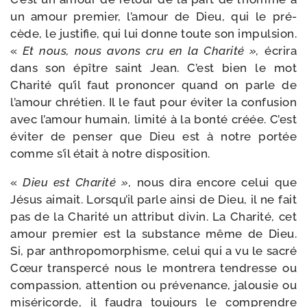
un amour pre­mier, l’amour de Dieu, qui le pré­
cède, le jus­ti­fie, qui lui donne toute son impul­sion.
«
Et nous, nous avons cru en la Charité »,
écri­ra
dans son épître saint Jean. C’est bien le mot
Charité qu’il faut pro­non­cer quand on parle de
l’amour chré­tien. Il le faut pour évi­ter la confu­sion
avec l’amour humain, limi­té à la bon­té créée. C’est
évi­ter de pen­ser que Dieu est à notre por­tée
comme s’il était à notre disposition.
«
Dieu est Charité »
, nous dira encore celui que
Jésus aimait. Lorsqu’il parle ain­si de Dieu, il ne fait
pas de la Charité un attri­but divin. La Charité, cet
amour pre­mier est la sub­stance même de Dieu.
Si, par anthro­po­mor­phisme, celui qui a vu le sacré
Cœur trans­per­cé nous le mon­tre­ra ten­dresse ou
com­pas­sion, atten­tion ou pré­ve­nance, jalou­sie ou
misé­ri­corde, il fau­dra tou­jours le com­prendre