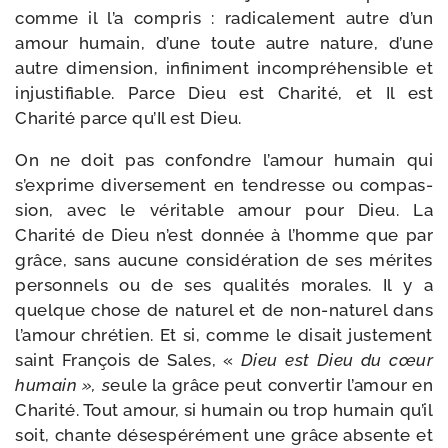
comme il l’a com­pris : radi­ca­le­ment autre d’un
amour humain, d’une toute autre nature, d’une
autre dimen­sion, infi­ni­ment incom­pré­hen­sible et
injus­ti­fiable. Parce Dieu est Charité, et Il est
Charité parce qu’Il est Dieu.
On ne doit pas confondre l’amour humain qui
s’exprime diver­se­ment en ten­dresse ou com­pas­
sion, avec le véri­table amour pour Dieu. La
Charité de Dieu n’est don­née à l’homme que par
grâce, sans aucune consi­dé­ra­tion de ses mérites
per­son­nels ou de ses qua­li­tés morales. Il y a
quelque chose de natu­rel et de non-​naturel dans
l’amour chré­tien. Et si, comme le disait jus­te­ment
saint François de Sales, «
Dieu est Dieu du cœur
humain », s
eule la grâce peut conver­tir l’amour en
Charité. Tout amour, si humain ou trop humain qu’il
soit, chante déses­pé­ré­ment une grâce absente et