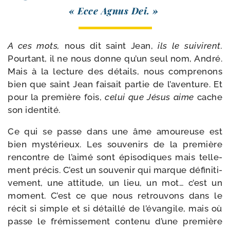
« Ecce Agnus Dei. »
A ces mots,
nous dit saint Jean,
ils le sui­virent.
Pourtant, il ne nous donne qu’un seul nom, André.
Mais à la lec­ture des détails, nous com­pre­nons
bien que saint Jean fai­sait par­tie de l’aventure. Et
pour la pre­mière fois,
celui que Jésus aime
cache
son identité.
Ce qui se passe dans une âme amou­reuse est
bien mys­té­rieux. Les sou­ve­nirs de la pre­mière
ren­contre de l’aimé sont épi­so­diques mais tel­le­
ment pré­cis. C’est un sou­ve­nir qui marque défi­ni­ti­
ve­ment, une atti­tude, un lieu, un mot… c’est un
moment. C’est ce que nous retrou­vons dans le
récit si simple et si détaillé de l’évangile, mais où
passe le fré­mis­se­ment conte­nu d’une pre­mière