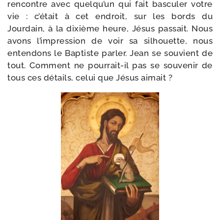
ren­contre avec quelqu’un qui fait bas­cu­ler votre
vie : c’était à cet endroit, sur les bords du
Jourdain, à la dixième heure, Jésus pas­sait. Nous
avons l’impression de voir sa sil­houette, nous
enten­dons le Baptiste par­ler. Jean se sou­vient de
tout. Comment ne pourrait-​il pas se sou­ve­nir de
tous ces détails, celui que Jésus aimait ?