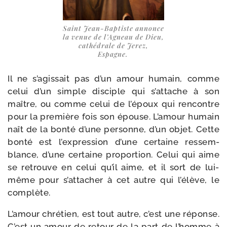
Saint Jean-​Baptiste annonce
la venue de l’Agneau de Dieu,
cathé­drale de Jerez,
Espagne.
Il ne s’agissait pas d’un amour humain, comme
celui d’un simple dis­ciple qui s’attache à son
maître, ou comme celui de l’époux qui ren­contre
pour la pre­mière fois son épouse. L’amour humain
naît de la bon­té d’une per­sonne, d’un objet. Cette
bon­té est l’expression d’une cer­taine res­sem­
blance, d’une cer­taine pro­por­tion. Celui qui aime
se retrouve en celui qu’il aime, et il sort de lui-​
même pour s’attacher à cet autre qui l’élève, le
complète.
L’amour chré­tien, est tout autre, c’est une réponse.
C’est un amour de retour de la part de l’homme à