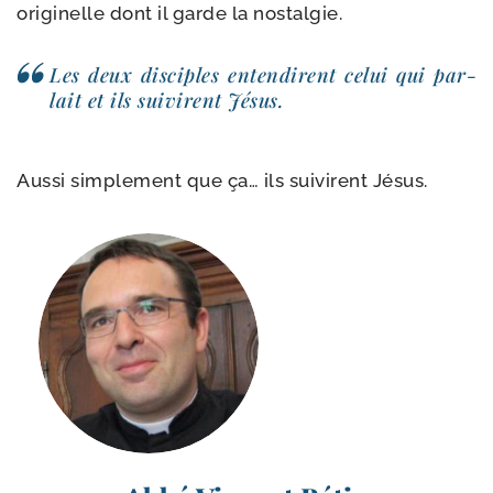
ori­gi­nelle dont il garde la nostalgie.
Les deux dis­ciples enten­dirent celui qui par­
lait et ils sui­virent Jésus.
Aussi sim­ple­ment que ça… ils sui­virent Jésus.