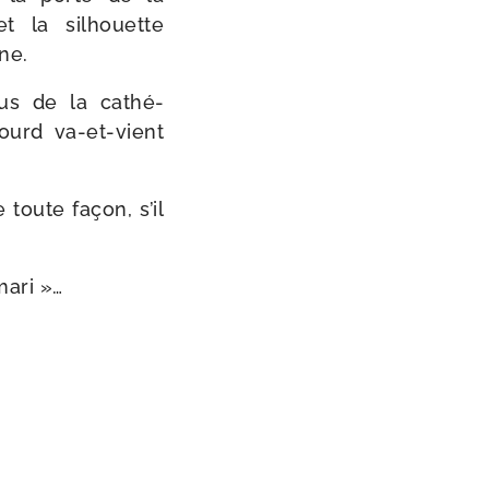
et la sil­houette
ne.
us de la cathé­
urd va-​et-​vient
 toute façon, s’il
mari »…