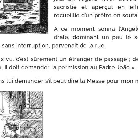
sacris­tie et aper­çut en eff
recueillie d’un prêtre en souta
A ce moment son­na l’Angél
drale, domi­nant un peu le so
ans inter­rup­tion, par­ve­nait de la rue.
is vu, c’est sûre­ment un étran­ger de pas­sage ; de
 il doit deman­der la per­mis­sion au Padre João ».
ns lui deman­der s’il peut dire la Messe pour mon 