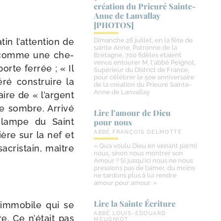
création du Prieuré Sainte-​
Anne de Lanvallay
[PHOTOS]
in l’at­ten­tion de
Dimanche 26 juillet, en la fête de
sainte Anne, Patronne de la
ir comme une che­
Bretagne, 700 fidèles étaient
venus entourer M. l'abbé Peignot,
orte fer­rée ; « Il
Supérieur du District de France,
pour célébrer le 50e anniversaire
­ré construire la
de la création du Prieuré Sainte-
Anne de Lanvallay
aire de « l’argent
se sombre. Arrivé
Lire l’amour de Dieu
la lampe du Saint
pour nous
ABBÉ FRANÇOIS DELMOTTE
ière sur la nef et
« Qu’a voulu Dieu en venant parmi
acris­tain, maître
nous, sinon nous montrer son
Amour ? Si jusqu’ici nous ne nous
pressions pas de l’aimer, du moins
ne tardons plus à lui rendre
amour pour amour. »
Lire la Sainte Écriture
immo­bile qui se
ABBÉ LOUIS-EDOUARD
re. Ce n’é­tait pas
MEUGNIOT