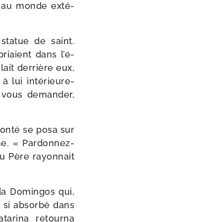
nir au monde exté­
sta­tue de saint.
priaient dans l’é­
lait der­rière eux,
à lui inté­rieu­re­
 vous deman­der,
bon­té se posa sur
ême. « Pardonnez-​
du Père rayon­nait
n­da Domingos qui,
st si absor­bé dans
tarina retour­na