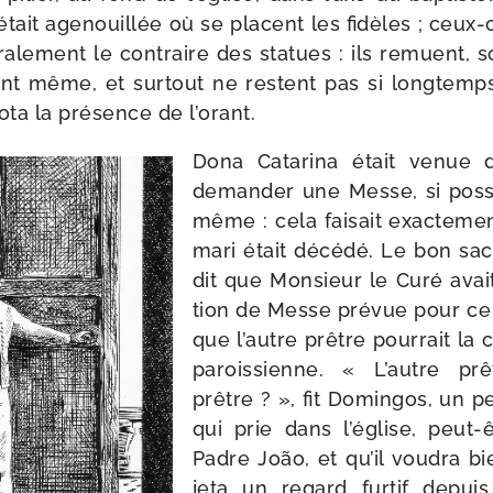
était age­nouillée où se placent les fidèles ; ceux-​
ra­le­ment le contraire des sta­tues : ils remuent, so
nt même, et sur­tout ne res­tent pas si long­temps
a la pré­sence de l’orant.
Dona Catarina était venue da
deman­der une Messe, si pos­s
même : cela fai­sait exac­te­m
mari était décé­dé. Le bon sacr
dit que Monsieur le Curé avai
tion de Messe pré­vue pour ce 
que l’autre prêtre pour­rait la c
parois­sienne. « L’autre pr
prêtre ? », fit Domingos, un p
qui prie dans l’é­glise, peut-​
Padre João, et qu’il vou­dra 
jeta un regard fur­tif depui