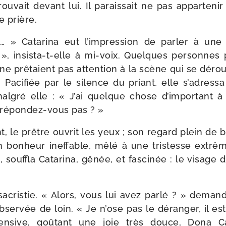
ou­vait devant lui. Il parais­sait ne pas appar­te­
ue prière.
» Catarina eut l’im­pres­sion de par­ler à une 
 insista-​t-​elle à mi-​voix. Quelques per­sonnes 
ne prê­taient pas atten­tion à la scène qui se dérou­
 Pacifiée par le silence du priant, elle s’a­dres­sa 
­gré elle : « J’ai quelque chose d’im­por­tant à
répondez-​vous pas ? »
t, le prêtre ouvrit les yeux ; son regard plein de 
 un bon­heur inef­fable, mêlé à une tris­tesse extr
souf­fla Catarina, gênée, et fas­ci­née : le visage 
sacris­tie. « Alors, vous lui avez par­lé ? » dema
t obser­vée de loin. « Je n’ose pas le déran­ger, il e
nsive, goû­tant une joie très douce, Dona Ca