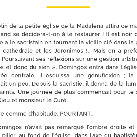
lin de la petite église de la Madalena atti­ra ce mat
nd se décidera-​t-​on à le res­tau­rer ! Il est no
la le sacris­tain en tour­nant la vieille clé dans la p
 cathé­drale et les Jerónimos !… Mais on a pré­fé
. Poursuivant ses réflexions sur une ges­tion arbi­tr
es et donc du sien », Domingos entra dans l’é­gli
lée cen­trale, il esquis­sa une génu­flexion ; 
it un peu. Depuis la sacris­tie, il don­na de la lum
saints. Une jour­née de plus com­men­çait pour le s
Dieu et mon­sieur le Curé.
tre comme d’ha­bi­tude. POURTANT…
mingos n’a­vait pas remar­qué l’ombre droite et 
pilier, au fond de l’é­glise, dans l’axe du bap­tis­tè