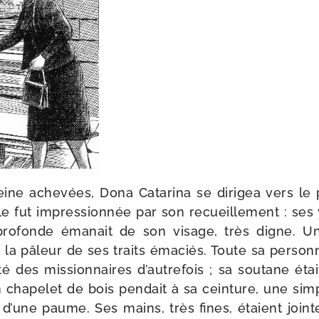
ine ache­vées, Dona Catarina se diri­gea vers le
le fut impres­sion­née par son recueille­ment : ses
ro­fonde éma­nait de son visage, très digne. U
 la pâleur de ses traits éma­ciés. Toute sa per­sonne
re­té des mis­sion­naires d’au­tre­fois ; sa sou­tane ét
 un cha­pe­let de bois pen­dait à sa cein­ture, une si
r d’une paume. Ses mains, très fines, étaient join