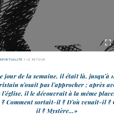
SPIRITUALITÉ
LE RETOUR
 jour de la semaine, il était là, jus­qu’à 
is­tain n’o­sait pas l’ap­pro­cher ; après a
 l’é­glise, il le décou­vrait à la même pl
l ? Comment sortait-​il ? D’où venait-​il ? 
il ? Mystère…»