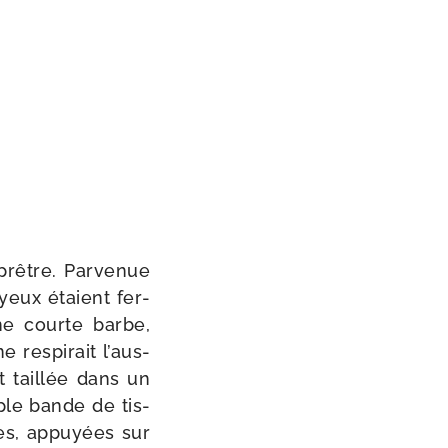
 prêtre. Parvenue
 yeux étaient fer­
ne courte barbe,
 res­pi­rait l’aus­
ait taillée dans un
mple bande de tis­
tes, appuyées sur