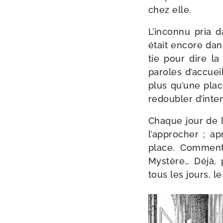
chez elle.
L’inconnu pria d
était encore dans
tie pour dire la
paroles d’ac­cueil
plus qu’une place
redou­bler d’inten
Chaque jour de la
l’ap­pro­cher ; a
place. Comment e
Mystère… Déjà, p
tous les jours, le