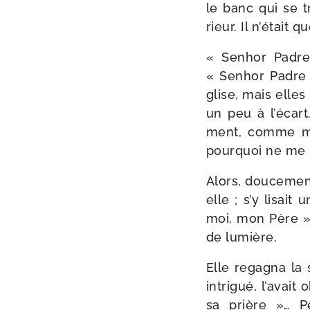
le banc qui se tr
rieur. Il n’é­tait q
« Senhor Padre… 
« Senhor Padre »,
glise, mais elles 
un peu à l’é­cart.
ment, comme mal
pour­quoi ne me 
Alors, dou­ce­men
elle ; s’y lisait
moi, mon Père », 
de lumière.
Elle rega­gna la 
intri­gué, l’a­vai
sa prière »… Pe