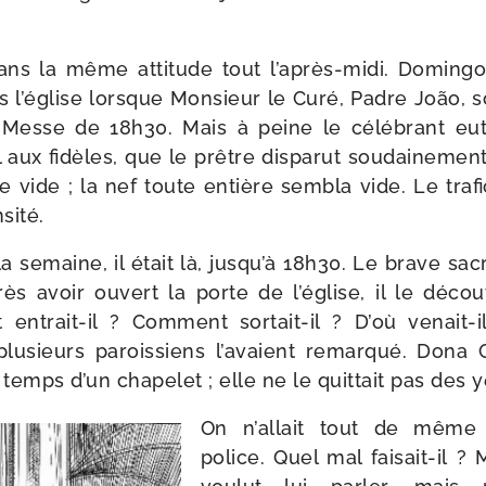
ans la même atti­tude tout l’après-​midi. Domingo
 l’é­glise lorsque Monsieur le Curé, Padre João, sor
 Messe de 18h30. Mais à peine le célé­brant eut-​
 aux fidèles, que le prêtre dis­pa­rut sou­dai­ne­ment
 vide ; la nef toute entière sem­bla vide. Le tra­fi
sité.
 semaine, il était là, jus­qu’à 18h30. Le brave sacris
près avoir ouvert la porte de l’é­glise, il le déc
ntrait-​il ? Comment sortait-​il ? D’où venait-​il 
lu­sieurs parois­siens l’a­vaient remar­qué. Dona C
 temps d’un cha­pe­let ; elle ne le quit­tait pas des 
On n’al­lait tout de même 
police. Quel mal faisait-​il 