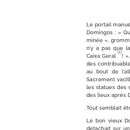
Le por­tail manué­
Domingos : « Qua
mi­née », grom­me­
n’y a pas que la
[1]
Caixa Geral
! »
des contri­buabl
au bout de l’al­
Sacrement vacilla
les sta­tues des 
des lieux après 
Tout sem­blait ê
Le bon vieux Do
déta­chait sur un 