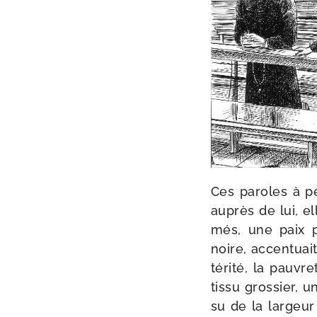
Ces paroles à pe
auprès de lui, el
més, une paix p
noire, accen­tuait
té­ri­té, la pau­v
tis­su gros­sier,
su de la lar­geu