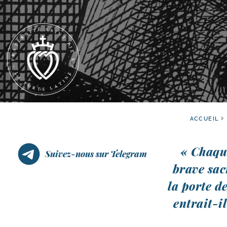
ACCUEIL
« Chaque
Suivez-nous sur Telegram
brave sacr
la porte de
entrait-​i