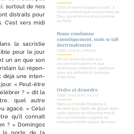
ci, sur­tout de nos
C’est un texte toujours vivant ; il
nous communique les pensées du
nt dis­traits pour
Dieu qui aime nos âmes comme
un Père.
. C’est vers midi
Rome condamne
canoniquement, mais se tait
ns la sacris­tie
doctrinalement
ible pour le jour
ABBÉ ALAIN LORANS
ent un an que son
On ne reviendra plus aux
excommunications et aux
is­tain lui répon­
anathèmes tridentins, sauf pour
ceux qui défendent la messe
t déjà une inten­
tridentine.
jour. « Peut-​être
Ordre et désordre
élé­brer ? » dit la
ABBÉ PHILIPPE PAZAT
être, quel autre
Dans un monde moderne il
eu aga­cé. « Celui
devient plus facile de glisser dans
cette spirale de désordre moral,
être qu’il connaît
d’où la nécessité urgente de
restaurer l’ordre autour de nous.
bien ? » Domingos
s la porte de la