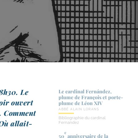
18h30. Le
Le cardinal Fernández,
plume de François et porte-​
voir ouvert
plume de Léon XIV
ABBÉ ALAIN LORANS
ace. Comment
Bibliographie du cardinal
Où allait-​
Fernandez
e
50
anniversaire de la