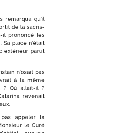
s remar­qua qu’il
­tit de la sacris­
il pro­non­cé les
. Sa place n’é­tait
c exté­rieur parut
­tain n’o­sait pas
ou­vrait à la même
? Où allait-​il ?
atarina reve­nait
yeux.
pas appe­ler la
? Monsieur le Curé