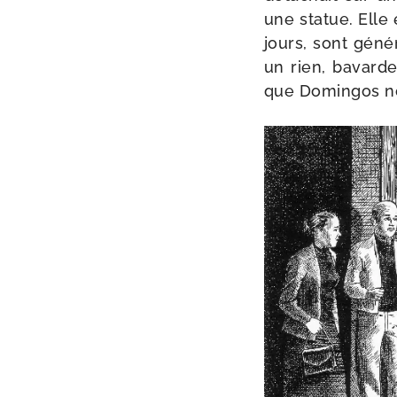
une sta­tue. Elle 
jours, sont géné­
un rien, bavarde
que Domingos not