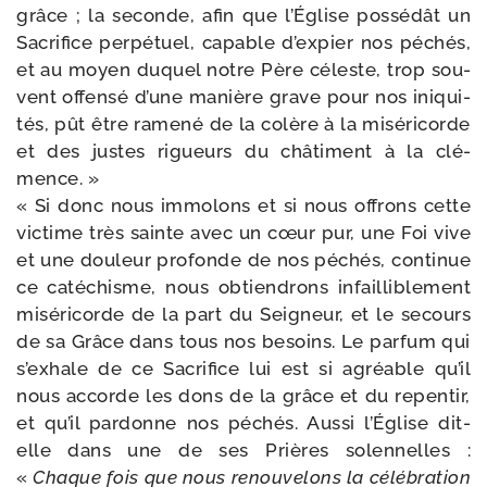
grâce ; la seconde, afin que l’Église pos­sé­dât un
Sacrifice per­pé­tuel, capable d’ex­pier nos péchés,
et au moyen duquel notre Père céleste, trop sou­
vent offen­sé d’une manière grave pour nos ini­qui­
tés, pût être rame­né de la colère à la misé­ri­corde
et des justes rigueurs du châ­ti­ment à la clé­
mence. »
« Si donc nous immo­lons et si nous offrons cette
vic­time très sainte avec un cœur pur, une Foi vive
et une dou­leur pro­fonde de nos péchés, conti­nue
ce caté­chisme, nous obtien­drons infailli­ble­ment
misé­ri­corde de la part du Seigneur, et le secours
de sa Grâce dans tous nos besoins. Le par­fum qui
s’ex­hale de ce Sacrifice lui est si agréable qu’il
nous accorde les dons de la grâce et du repen­tir,
et qu’il par­donne nos péchés. Aussi l’Église dit-​
elle dans une de ses Prières solen­nelles :
«
Chaque fois que nous renou­ve­lons la célé­bra­tion