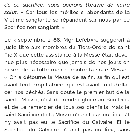
de ce sacri­fice, nous opé­rons l’œuvre de notre
salut.
» Car tous les mérites si abon­dants de la
Victime san­glante se répandent sur nous par ce
Sacrifice non sanglant. »
Le 3 sep­tembre 1988, Mgr Lefebvre sug­gé­rait à
juste titre aux membres du Tiers-​Ordre de saint
Pie X que cette assis­tance à la Messe était deve­
nue plus néces­saire que jamais de nos jours en
rai­son de la lutte menée contre la vraie Messe :
« On a détour­né la Messe de sa fin, sa fin qui est
avant tout pro­pi­tia­toire, qui est avant tout d’ef­fa­
cer nos péchés. Sans doute le pre­mier but de la
sainte Messe, c’est de rendre gloire au Bon Dieu
et de Le remer­cier de tous ses bien­faits. Mais le
saint Sacrifice de la Messe n’au­rait pas eu lieu, s’il
n’y avait pas eu le Sacrifice du Calvaire. Et le
Sacrifice du Calvaire n’au­rait pas eu lieu, sans