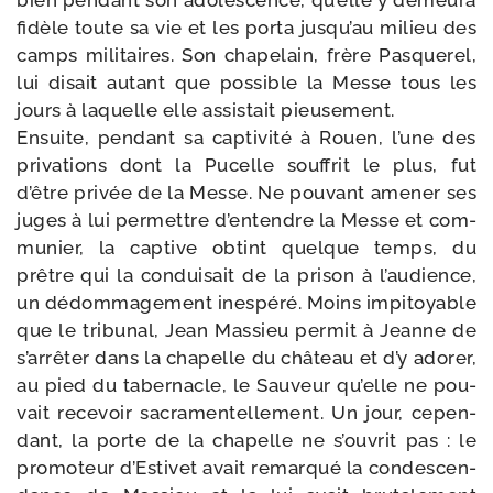
bien pen­dant son ado­les­cence, qu’elle y demeu­ra
fidèle toute sa vie et les por­ta jus­qu’au milieu des
camps mili­taires. Son cha­pe­lain, frère Pasquerel,
lui disait autant que pos­sible la Messe tous les
jours à laquelle elle assis­tait pieu­se­ment.
Ensuite, pen­dant sa cap­ti­vi­té à Rouen, l’une des
pri­va­tions dont la Pucelle souf­frit le plus, fut
d’être pri­vée de la Messe. Ne pou­vant ame­ner ses
juges à lui per­mettre d’en­tendre la Messe et com­
mu­nier, la cap­tive obtint quelque temps, du
prêtre qui la condui­sait de la pri­son à l’au­dience,
un dédom­ma­ge­ment ines­pé­ré. Moins impi­toyable
que le tri­bu­nal, Jean Massieu per­mit à Jeanne de
s’ar­rê­ter dans la cha­pelle du châ­teau et d’y ado­rer,
au pied du taber­nacle, le Sauveur qu’elle ne pou­
vait rece­voir sacra­men­tel­le­ment. Un jour, cepen­
dant, la porte de la cha­pelle ne s’ou­vrit pas : le
pro­mo­teur d’Estivet avait remar­qué la condes­cen­