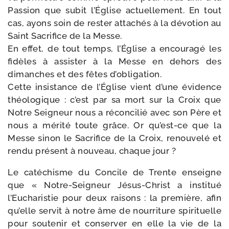
Passion que subit l’Église actuel­le­ment. En tout
cas, ayons soin de res­ter atta­chés à la dévo­tion au
Saint Sacrifice de la Messe.
En effet, de tout temps, l’Église a encou­ra­gé les
fidèles à assis­ter à la Messe en dehors des
dimanches et des fêtes d’o­bli­ga­tion.
Cette insis­tance de l’Église vient d’une évi­dence
théo­lo­gique : c’est par sa mort sur la Croix que
Notre Seigneur nous a récon­ci­lié avec son Père et
nous a méri­té toute grâce. Or qu’est-​ce que la
Messe sinon le Sacrifice de la Croix, renou­ve­lé et
ren­du pré­sent à nou­veau, chaque jour ?
Le caté­chisme du Concile de Trente enseigne
que « Notre-​Seigneur Jésus-​Christ a ins­ti­tué
l’Eucharistie pour deux rai­sons : la pre­mière, afin
qu’elle ser­vit à notre âme de nour­ri­ture spi­ri­tuelle
pour sou­te­nir et conser­ver en elle la vie de la