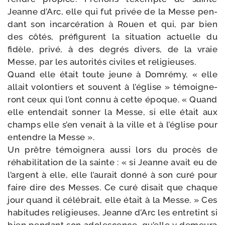
Jeanne d’Arc, elle qui fut pri­vée de la Messe pen­
dant son incar­cé­ra­tion à Rouen et qui, par bien
des côtés, pré­fi­gurent la situa­tion actuelle du
fidèle, pri­vé, à des degrés divers, de la vraie
Messe, par les auto­ri­tés civiles et reli­gieuses.
Quand elle était toute jeune à Domrémy, « elle
allait volon­tiers et sou­vent à l’é­glise » témoi­gne­
ront ceux qui l’ont connu à cette époque. « Quand
elle enten­dait son­ner la Messe, si elle était aux
champs elle s’en venait à la ville et à l’é­glise pour
entendre la Messe ».
Un prêtre témoi­gne­ra aus­si lors du pro­cès de
réha­bi­li­ta­tion de la sainte : « si Jeanne avait eu de
l’argent à elle, elle l’au­rait don­né à son curé pour
faire dire des Messes. Ce curé disait que chaque
jour quand il célé­brait, elle était à la Messe. » Ces
habi­tudes reli­gieuses, Jeanne d’Arc les entre­tint si