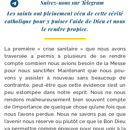
Suivez-nous sur Telegram
Les saints ont plei­ne­ment vécu de cette véri­té
catho­lique pour y pui­ser l’aide de Dieu et nous
le rendre propice.
La pre­mière « crise sani­taire » que nous avons
tra­ver­sée a per­mis à plu­sieurs de se rendre
compte com­bien nous avions besoin de la Messe
pour nous sanc­ti­fier. Maintenant que nous pou­
vons y assis­ter à nou­veau sans beau­coup de
contrainte, peut-​être que cette évi­dence s’est un
peu estom­pée dans notre esprit. Nous ne nous
ren­dons mal­heu­reu­se­ment bien sou­vent compte
de l’im­por­tance de quelque chose qu’une fois que
nous l’a­vons per­due. Nous ne savons pas ce que
l’a­ve­nir nous réserve ou plu­tôt ce que le Bon Dieu
va per­mettre comme épreuve pour nous unir à la