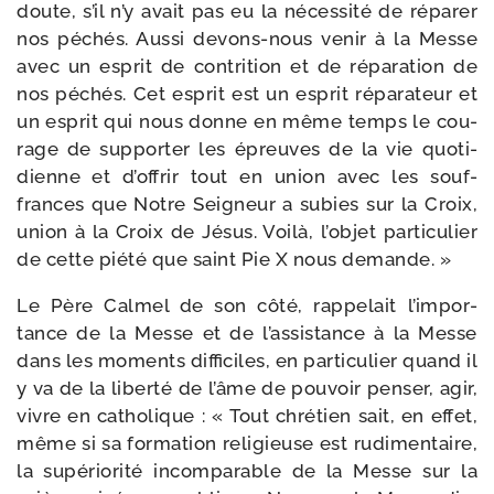
doute, s’il n’y avait pas eu la néces­si­té de répa­rer
nos péchés. Aussi devons-​nous venir à la Messe
avec un esprit de contri­tion et de répa­ra­tion de
nos péchés. Cet esprit est un esprit répa­ra­teur et
un esprit qui nous donne en même temps le cou­
rage de sup­por­ter les épreuves de la vie quo­ti­
dienne et d’of­frir tout en union avec les souf­
frances que Notre Seigneur a subies sur la Croix,
union à la Croix de Jésus. Voilà, l’ob­jet par­ti­cu­lier
de cette pié­té que saint Pie X nous demande. »
Le Père Calmel de son côté, rap­pe­lait l’im­por­
tance de la Messe et de l’as­sis­tance à la Messe
dans les moments dif­fi­ciles, en par­ti­cu­lier quand il
y va de la liber­té de l’âme de pou­voir pen­ser, agir,
vivre en catho­lique : « Tout chré­tien sait, en effet,
même si sa for­ma­tion reli­gieuse est rudi­men­taire,
la supé­rio­ri­té incom­pa­rable de la Messe sur la