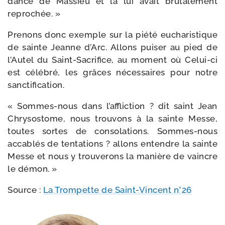
dance de Massieu et la lui avait bru­ta­le­ment
reprochée. »
Prenons donc exemple sur la pié­té eucha­ris­tique
de sainte Jeanne d’Arc. Allons pui­ser au pied de
l’Autel du Saint-​Sacrifice, au moment où Celui-​ci
est célé­bré, les grâces néces­saires pour notre
sanctification.
« Sommes-​nous dans l’af­flic­tion ? dit saint Jean
Chrysostome, nous trou­vons à la sainte Messe,
toutes sortes de conso­la­tions. Sommes-​nous
acca­blés de ten­ta­tions ? allons entendre la sainte
Messe et nous y trou­ve­rons la manière de vaincre
le démon. »
Source :
La Trompette de Saint-​Vincent n°26