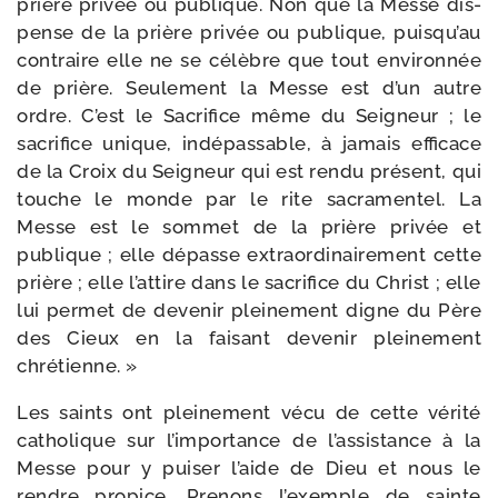
prière pri­vée ou publique. Non que la Messe dis­
pense de la prière pri­vée ou publique, puis­qu’au
contraire elle ne se célèbre que tout envi­ron­née
de prière. Seulement la Messe est d’un autre
ordre. C’est le Sacrifice même du Seigneur ; le
sacri­fice unique, indé­pas­sable, à jamais effi­cace
de la Croix du Seigneur qui est ren­du pré­sent, qui
touche le monde par le rite sacra­men­tel. La
Messe est le som­met de la prière pri­vée et
publique ; elle dépasse extra­or­di­nai­re­ment cette
prière ; elle l’at­tire dans le sacri­fice du Christ ; elle
lui per­met de deve­nir plei­ne­ment digne du Père
des Cieux en la fai­sant deve­nir plei­ne­ment
chrétienne. »
Les saints ont plei­ne­ment vécu de cette véri­té
catho­lique sur l’im­por­tance de l’as­sis­tance à la
Messe pour y pui­ser l’aide de Dieu et nous le
rendre pro­pice. Prenons l’exemple de sainte