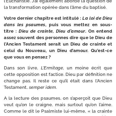
l’Eucharistie. J’ai éga­le­ment abor­dé la ques­tion de
la trans­for­ma­tion opé­rée dans l’âme du baptisé.
Votre der­nier cha­pitre est inti­tu­lé :
La loi de Dieu
dans les psaumes
, puis vous met­tez en sous-​
titre :
Dieu de crainte, Dieu d’amour
. On entend
assez sou­vent des per­sonnes dire que le Dieu de
l’Ancien Testament serait un Dieu de crainte et
celui du Nouveau, un Dieu d’amour. Qu’est-ce
que vous en pensez ?
Dans son livre,
L’Ermitage
, un moine écrit que
cette oppo­si­tion est fac­tice. Dieu par défi­ni­tion ne
change pas. Il reste ce qu’il était dans l’Ancien
Testament,
sem­per idem
.
A la lec­ture des psaumes, on s’aperçoit que Dieu
veut qu’on le craigne, mais sur­tout qu’on l’aime.
Comme le dit le Psalmiste lui-​même, « la crainte