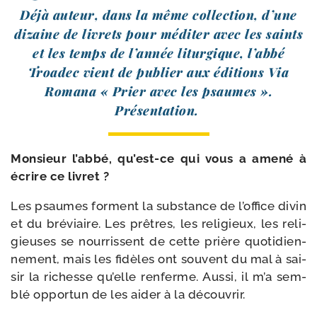
Déjà auteur, dans la même col­lec­tion, d’une
dizaine de livrets pour médi­ter avec les saints
et les temps de l’an­née litur­gique, l’ab­bé
Troadec vient de publier aux édi­tions Via
Romana « Prier avec les psaumes ».
Présentation.
Monsieur l’ab­bé, qu’est-ce qui vous a ame­né à
écrire ce livret ?
Les psaumes forment la sub­stance de l’office divin
et du bré­viaire. Les prêtres, les reli­gieux, les reli­
gieuses se nour­rissent de cette prière quo­ti­dien­
ne­ment, mais les fidèles ont sou­vent du mal à sai­
sir la richesse qu’elle ren­ferme. Aussi, il m’a sem­
blé oppor­tun de les aider à la découvrir.