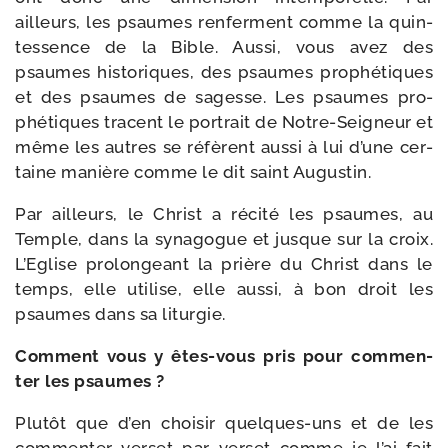
ailleurs, les psaumes ren­ferment comme la quin­
tes­sence de la Bible. Aussi, vous avez des
psaumes his­to­riques, des psaumes pro­phé­tiques
et des psaumes de sagesse. Les psaumes pro­
phé­tiques tracent le por­trait de Notre-​Seigneur et
même les autres se réfèrent aus­si à lui d’une cer­
taine manière comme le dit saint Augustin.
Par ailleurs, le Christ a réci­té les psaumes, au
Temple, dans la syna­gogue et jusque sur la croix.
L’Eglise pro­lon­geant la prière du Christ dans le
temps, elle uti­lise, elle aus­si, à bon droit les
psaumes dans sa liturgie.
Comment vous y êtes-​vous pris pour com­men­
ter les psaumes ?
Plutôt que d’en choi­sir quelques-​uns et de les