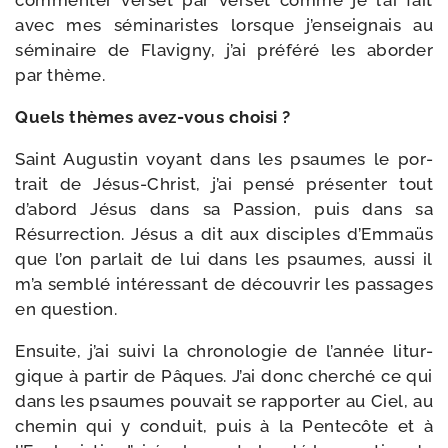
com­men­ter ver­set par ver­set comme je l’ai fait
avec mes sémi­na­ristes lorsque j’enseignais au
sémi­naire de Flavigny, j’ai pré­fé­ré les abor­der
par thème.
Quels thèmes avez-​vous choisi ?
Saint Augustin voyant dans les psaumes le por­
trait de Jésus-​Christ, j’ai pen­sé pré­sen­ter tout
d’abord Jésus dans sa Passion, puis dans sa
Résurrection. Jésus a dit aux dis­ciples d’Emmaüs
que l’on par­lait de lui dans les psaumes, aus­si il
m’a sem­blé inté­res­sant de décou­vrir les pas­sages
en question.
Ensuite, j’ai sui­vi la chro­no­lo­gie de l’année litur­
gique à par­tir de Pâques. J’ai donc cher­ché ce qui
dans les psaumes pou­vait se rap­por­ter au Ciel, au
che­min qui y conduit, puis à la Pentecôte et à