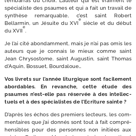
l’embarras du choix. L’auteur qui est vrai­ment le
spé­cia­liste des psaumes et qui a fait un tra­vail de
syn­thèse remar­quable, c’est saint Robert
e
Bellarmin, un Jésuite du XVI
siècle et du début
e
du XVII
.
Je l’ai cité abon­dam­ment, mais je n’ai pas omis les
auteurs que je connais le mieux comme saint
Jean Chrysostome, saint Augustin, saint Thomas
d’Aquin, Bossuet, Bourdaloue…
Vos livrets sur l’année litur­gique sont faci­le­ment
abor­dables. En revanche, cette étude des
psaumes n’est-elle pas réser­vée à des intel­lec­
tuels et à des spé­cia­listes de l’Ecriture sainte ?
D’après les échos des pre­miers lec­teurs, les com­
men­taires que j’ai don­nés sont tout à fait com­pré­
hen­sibles pour des per­sonnes non ini­tiées aux