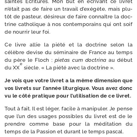
saintes Ecritures. Mon but en écri­vant ce livret
n’était pas de faire un tra­vail d’exégète, mais plu­
tôt de pas­teur, dési­reux de faire connaître la doc­
trine catho­lique à nos contem­po­rains qui ont soif
de nour­rir leur foi.
Ce livre allie la pié­té et la doc­trine selon la
célèbre devise du sémi­naire de France au temps
du père le Floch :
pie­tas cum doc­tri­na
au début
e
du XX
siècle. « La pié­té avec la doctrine ».
Je vois que votre livret a la même dimen­sion que
vos livrets sur l’année litur­gique. Vous avez donc
vu le côté pra­tique pour l’utilisation de ce livret.
Tout à fait. Il est léger, facile à mani­pu­ler. Je pense
que l’un des usages pos­sibles du livret est de le
prendre comme base pour la médi­ta­tion du
temps de la Passion et durant le temps pascal.