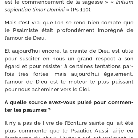
est le com­men­ce­ment de la sagesse » «
Initium
sapien­tiae timor Domini
» (Ps 110).
Mais c’est vrai que l’on se rend bien compte que
le Psalmiste était pro­fon­dé­ment impré­gné de
l’amour de Dieu.
Et aujourd’hui encore, la crainte de Dieu est utile
pour sus­ci­ter en nous un grand res­pect à son
égard et pour résis­ter à cer­taines ten­ta­tions par­
fois très fortes, mais aujourd’hui éga­le­ment,
l’amour de Dieu est le moteur le plus puis­sant
pour nous ache­mi­ner vers le Ciel.
A quelle source avez-​vous pui­sé pour com­men­
ter les psaumes ?
Il n’y a pas de livre de l’Ecriture sainte qui ait été
plus com­men­té que le Psautier. Aussi, ai-​je eu