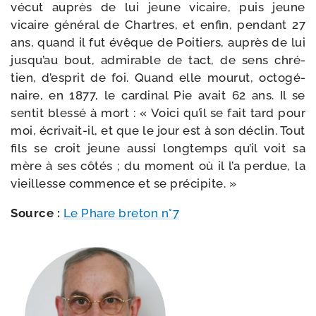
vécut auprès de lui jeune vicaire, puis jeune
vicaire géné­ral de Chartres, et enfin, pen­dant 27
ans, quand il fut évêque de Poitiers, auprès de lui
jusqu’au bout, admi­rable de tact, de sens chré­
tien, d’esprit de foi. Quand elle mou­rut, octo­gé­
naire, en 1877, le car­di­nal Pie avait 62 ans. Il se
sen­tit bles­sé à mort : « Voici qu’il se fait tard pour
moi, écrivait-​il, et que le jour est à son déclin. Tout
fils se croit jeune aus­si long­temps qu’il voit sa
mère à ses côtés ; du moment où il l’a per­due, la
vieillesse com­mence et se précipite. »
Source :
Le Phare bre­ton n°7