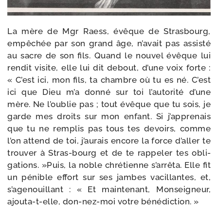
La mère de Mgr Raess, évêque de Strasbourg,
empê­chée par son grand âge, n’avait pas assis­té
au sacre de son fils. Quand le nou­vel évêque lui
ren­dit visite, elle lui dit debout, d’une voix forte :
« C’est ici, mon fils, ta chambre où tu es né. C’est
ici que Dieu m’a don­né sur toi l’autorité d’une
mère. Ne l’oublie pas ; tout évêque que tu sois, je
garde mes droits sur mon enfant. Si j’apprenais
que tu ne rem­plis pas tous tes devoirs, comme
l’on attend de toi, j’aurais encore la force d’aller te
trou­ver à Stras-​bourg et de te rap­pe­ler tes obli­
ga­tions. »Puis, la noble chré­tienne s’arrêta. Elle fit
un pénible effort sur ses jambes vacillantes, et,
s’agenouillant : « Et main­te­nant, Monseigneur,
ajouta-​t-​elle, don-​nez-​moi votre bénédiction. »