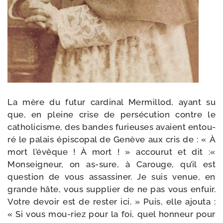
La mère du futur car­di­nal Mermillod, ayant su
que, en pleine crise de per­sé­cu­tion contre le
catho­li­cisme, des bandes furieuses avaient entou­
ré le palais épis­co­pal de Genève aux cris de : « À
mort l’évêque ! À mort ! » accou­rut et dit :«
Monseigneur, on as-​sure, à Carouge, qu’il est
ques­tion de vous assas­si­ner. Je suis venue, en
grande hâte, vous sup­plier de ne pas vous enfuir.
Votre devoir est de res­ter ici. » Puis, elle ajou­ta :
« Si vous mou-​riez pour la foi, quel hon­neur pour