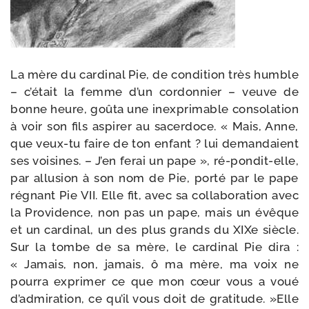
La mère du car­di­nal Pie, de condi­tion très humble
– c’était la femme d’un cor­don­nier – veuve de
bonne heure, goû­ta une inex­pri­mable conso­la­tion
à voir son fils aspi­rer au sacer­doce. « Mais, Anne,
que veux-​tu faire de ton enfant ? lui deman­daient
ses voi­sines. – J’en ferai un pape », ré-​pondit-​elle,
par allu­sion à son nom de Pie, por­té par le pape
régnant Pie VII. Elle fit, avec sa col­la­bo­ra­tion avec
la Providence, non pas un pape, mais un évêque
et un car­di­nal, un des plus grands du XIXe siècle.
Sur la tombe de sa mère, le car­di­nal Pie dira :
« Jamais, non, jamais, ô ma mère, ma voix ne
pour­ra expri­mer ce que mon cœur vous a voué
d’admiration, ce qu’il vous doit de gra­ti­tude. »Elle