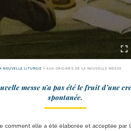
A NOUVELLE LITURGIE
AUX ORIGINES DE LA NOUVELLE MESSE
u­velle messe n’a pas été le fruit d’une cré
spontanée.
com­ment elle a été éla­bo­rée et accep­tée par les