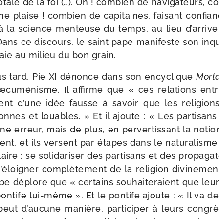
otale de la foi (…). Oh ! com­bien de navi­ga­teurs, c
ne plaise ! com­bien de capi­taines, fai­sant confi
 à la science men­teuse du temps, au lieu d’arriver
 Dans ce dis­cours, le saint pape mani­feste son inq
raie au milieu du bon grain.
s tard, Pie XI dénonce dans son ency­clique
Mort
’œcuménisme. Il affirme que « ces rela­tions entr
rtent d’une idée fausse à savoir que les reli­gion
nes et louables. » Et il ajoute : « Les par­ti­sans
ne erreur, mais de plus, en per­ver­tis­sant la notion
dient, et ils versent par étapes dans le natu­ra­lisme
aire : se soli­da­ri­ser des par­ti­sans et des pro­pa­ga
s’éloigner com­plè­te­ment de la reli­gion divi­ne­me
pe déplore que « cer­tains sou­hai­te­raient que le
pon­tife lui-​même ». Et le pon­tife ajoute : « Il va 
ut d’aucune manière, par­ti­ci­per à leurs congrès. S’