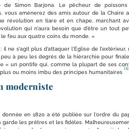
e de Simon Barjona. Le pêcheur de pois­sons
 vous amè­ne­rez des amis autour de la Chaire ap
e révo­lu­tion en tiare et en chape, mar­chant av
vo­lu­tion qui n’aura besoin que d’être un tout pe
 le feu aux quatre coins du monde. »
: il ne s’agit plus d’attaquer l’Église de l’extérieu
ir peu à peu les degrés de la hié­rar­chie pour fina­
re « un pon­tife qui, comme la plu­part de ses cont
[1]
 plus ou moins imbu des prin­cipes huma­ni­taires
on moderniste
ion don­née en 1820 a été publiée sur l’ordre du pa
 garde les prêtres et les fidèles. Malheureusement,