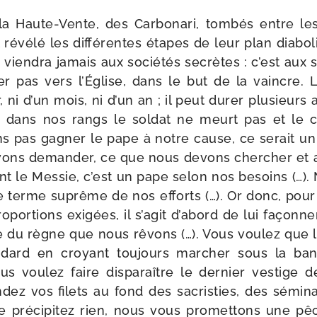
la Haute-​Vente, des Carbonari, tom­bés entre l
révé­lé les dif­fé­rentes étapes de leur plan dia­bo­
ne vien­dra jamais aux socié­tés secrètes : c’est aux 
er pas vers l’Église, dans le but de la vaincre. Le
, ni d’un mois, ni d’un an ; il peut durer plu­sieurs
s dans nos rangs le sol­dat ne meurt pas et le c
 pas gagner le pape à notre cause, ce serait un rê
ons deman­der, ce que nous devons cher­cher et
ent le Messie, c’est un pape selon nos besoins (…).
ce terme suprême de nos efforts (…). Or donc, pour
­por­tions exi­gées, il s’agit d’abord de lui façon­n
ne du règne que nous rêvons (…). Vous vou­lez que 
­dard en croyant tou­jours mar­cher sous la ban
ous vou­lez faire dis­pa­raître le der­nier ves­tige
­dez vos filets au fond des sacris­ties, des sémi­
e pré­ci­pi­tez rien, nous vous pro­met­tons une pê