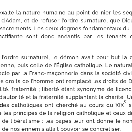
 exalte la nature humaine au point de nier les s
ées d’Adam, et de refu­ser l’ordre sur­na­tu­rel que D
sacre­ments. Les deux dogmes fon­da­men­taux du pé
­ti­fiante sont donc anéan­tis par les tenants 
l’ordre sur­na­tu­rel, le démon avait pour but la d
ré­tienne, puis celle de l’Église catho­lique. Le natu­r
ècle par la Franc-​maçonnerie dans la socié­té civi
s droits de l’homme ont rem­pla­cé les droits de Di
­li­té, fra­ter­ni­té ; liber­té étant syno­nyme de licenc
’autorité et la fra­ter­ni­té sup­plan­tant la cha­ri­té. 
e
e, des catho­liques ont cher­ché au cours du XIX
s
 les prin­cipes de la reli­gion catho­lique et ceux d
 de libé­ra­lisme : les papes leur ont don­né le no
e de nos enne­mis allait pou­voir se concrétiser.