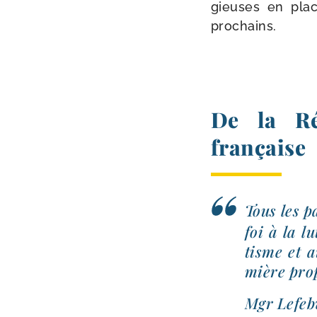
gieuses en place
prochains.
De la Ré
française
Tous les p
foi à la l
tisme et a
mière pro
Mgr Lefeb