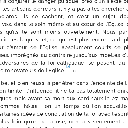
fi à conju­rer le dan­ger puisque, près d’un siècle pl
les arti­sans d’erreurs, il n’y a pas à les cher­cher 
cla­rés. Ils se cachent, et c’est un sujet d’
vives, dans le sein même et au cœur de l’Église, 
es qu’ils le sont moins ouver­te­ment. Nous par
liques laïques, et, ce qui est plus encore à déplo
ur d’amour de l’Église, abso­lu­ment courts de phi
euses, impré­gnés au contraire jusqu’aux moelles d’
adver­saires de la foi catho­lique, se posent, a
[2]
 réno­va­teurs de l’Église
. »
el et bien réus­si à péné­trer dans l’enceinte de l’É
en limi­ter l’influence, il ne l’a pas tota­le­ment en
ques mois avant sa mort aux car­di­naux le 27 m
sommes, hélas ! en un temps où l’on accueille
cer­taines idées de conci­lia­tion de la foi avec l’es
lus loin qu’on ne pense, non pas seule­ment à l