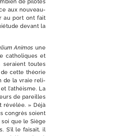
om­bien de pilotes
ance aux nou­veau­
 au port ont fait
uié­tude devant la
alium Animos
une
e catho­liques et
s seraient toutes
 de cette théo­rie
 de la vraie reli­
 et l’athéisme. La
­teurs de pareilles
nt révé­lée. » Déjà
urs congrès soient
de soi que le Siège
il le fai­sait, il