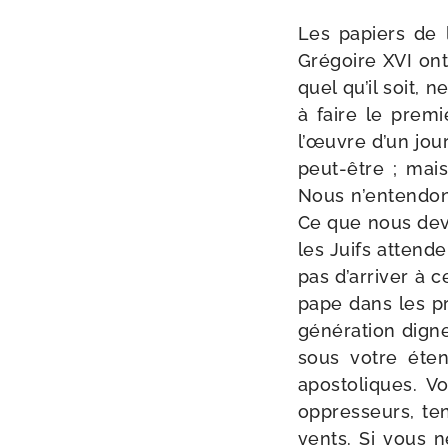
Les papiers de 
Grégoire XVI ont 
quel qu’il soit, 
à faire le pre­mi
l’œuvre d’un jour
peut-​être ; mai
Nous n’entendons
Ce que nous dev
les Juifs attend
pas d’arriver à 
pape dans les pro
géné­ra­tion dig
sous votre éten
apos­to­liques. V
oppres­seurs, ten
vents. Si vous n