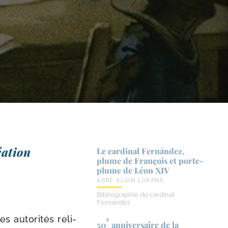
a­tion
Le cardinal Fernández,
plume de François et porte-​
plume de Léon XIV
ABBÉ ALAIN LORANS
Bibliographie du cardinal
Fernandez
 auto­ri­tés reli­
e
50
anniversaire de la