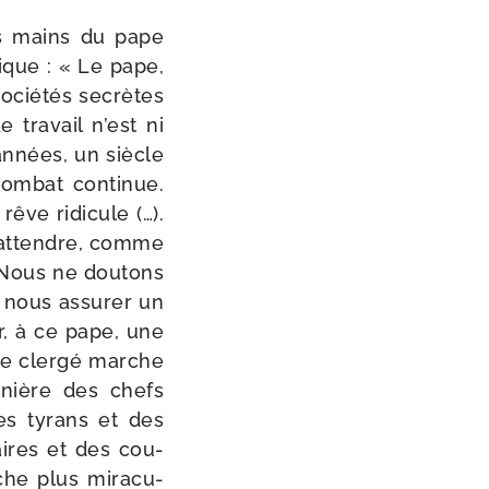
es mains du pape
lique : « Le pape,
socié­tés secrètes
 tra­vail n’est ni
 années, un siècle
om­bat conti­nue.
ve ridi­cule (…).
 attendre, comme
 Nous ne dou­tons
 nous assu­rer un
er, à ce pape, une
le cler­gé marche
­nière des chefs
 des tyrans et des
naires et des cou­
che plus mira­cu­