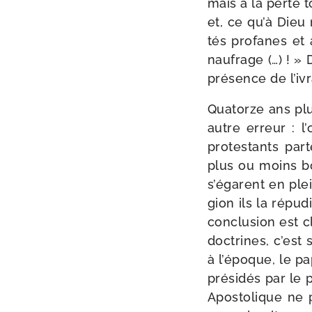
mais à la perte t
et, ce qu’à Dieu 
tés pro­fanes et
nau­frage (…) ! »
pré­sence de l’iv
Quatorze ans plu
autre erreur : l
pro­tes­tants pa
plus ou moins bon
s’égarent en plei
gion ils la répu­
conclu­sion est cl
doc­trines, c’est 
à l’époque, le pa
pré­si­dés par le 
Apostolique ne pe