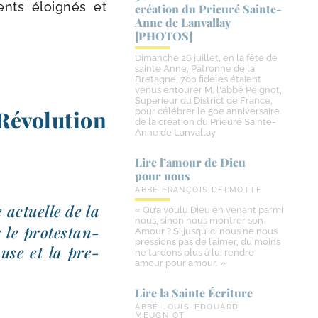
ents éloi­gnés et
création du Prieuré Sainte-​
Anne de Lanvallay
[PHOTOS]
Dimanche 26 juillet, en la fête de
sainte Anne, Patronne de la
Bretagne, 700 fidèles étaient
venus entourer M. l'abbé Peignot,
Supérieur du District de France,
évolution
pour célébrer le 50e anniversaire
de la création du Prieuré Sainte-
Anne de Lanvallay
Lire l’amour de Dieu
pour nous
ABBÉ FRANÇOIS DELMOTTE
 actuelle de la
« Qu’a voulu Dieu en venant parmi
nous, sinon nous montrer son
le pro­tes­tan­
Amour ? Si jusqu’ici nous ne nous
pressions pas de l’aimer, du moins
ause et la pre­
ne tardons plus à lui rendre
amour pour amour. »
Lire la Sainte Écriture
ABBÉ LOUIS-EDOUARD
MEUGNIOT