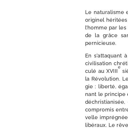
Le natu­ra­lisme
ori­gi­nel héri­t
l’homme par les 
de la grâce sanc
pernicieuse.
En s’attaquant à 
civi­li­sa­tion ch
e
cu­lé au XVIII
si
la Révolution. Le
gie : liber­té, éga
nant le prin­cipe d
déchris­tia­ni­sé
com­pro­mis entre
velle impré­gnée
libé­raux. Le rêv