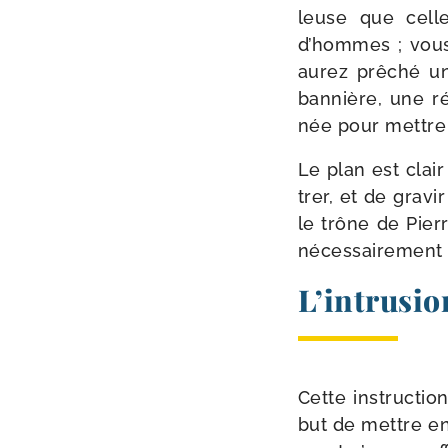
leuse que cell
d’hommes ; vous,
aurez prê­ché un
ban­nière, une ré
née pour mettre
Le plan est clair 
trer, et de gra­v
le trône de Pier
néces­sai­re­ment
L’intrusi
Cette ins­truc­t
but de mettre en