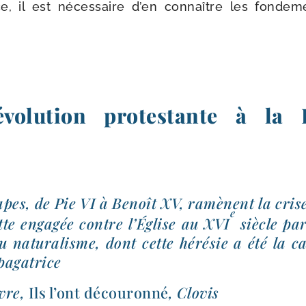
, il est néces­saire d’en connaître les fon­de­m
volution protestante à la R
apes, de Pie VI à Benoît XV, ramènent la crise
e
utte enga­gée contre l’Église au XVI
siècle par 
u natu­ra­lisme, dont cette héré­sie a été la c
pagatrice
vre,
Ils l’ont décou­ron­né
, Clovis