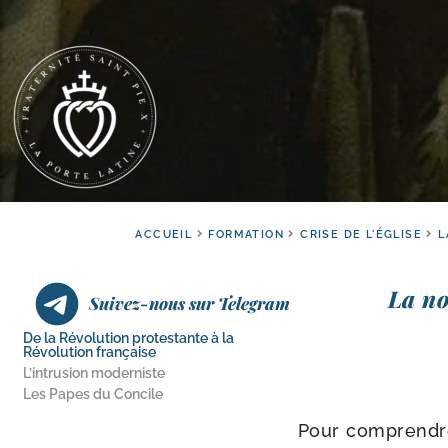
ACCUEIL
FORMATION
CRISE DE L'ÉGLISE
L
La no
Suivez-nous sur Telegram
De la Révolution protestante à la
Révolution française
L’intrusion moderniste
Les Papes du Concile
Pour com­prendre 