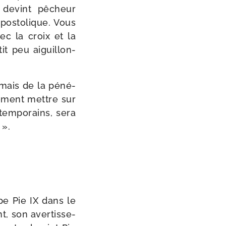
 devint pêcheur
os­to­lique. Vous
ec la croix et la
tit peu aiguillon­
r, mais de la péné­
le­ment mettre sur
em­po­rains, sera
».
pe Pie IX dans le
 son aver­tis­se­