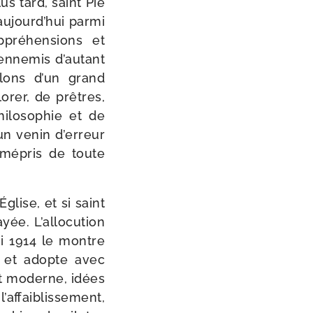
us tard, saint Pie
aujourd’hui par­mi
appréhensions et
enne­mis d’autant
­lons d’un grand
­rer, de prêtres,
­lo­so­phie et de
un venin d’erreur
u mépris de toute
glise, et si saint
rayée. L’allocution
ai 1914 le montre
 et adopte avec
prit moderne, idées
’affaiblissement,