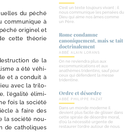
C’est un texte toujours vivant ; il
équelles du péché
nous communique les pensées du
Dieu qui aime nos âmes comme
ieu com­mu­nique à
un Père.
ché ori­gi­nel et
Rome condamne
de cette théo­rie
canoniquement, mais se tait
doctrinalement
ABBÉ ALAIN LORANS
es­truc­tion de la
On ne reviendra plus aux
excommunications et aux
a­lisme a été véhi­
anathèmes tridentins, sauf pour
ceux qui défendent la messe
le et a conduit à
tridentine.
eu avec la tri­lo­
Ordre et désordre
e, l’égalité éli­mi­
ABBÉ PHILIPPE PAZAT
Une fois la socié­té
Dans un monde moderne il
iècle à faire des
devient plus facile de glisser dans
cette spirale de désordre moral,
e la socié­té nou­
d’où la nécessité urgente de
m de catho­liques
restaurer l’ordre autour de nous.