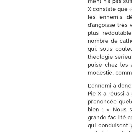
ment n’a pas suf­
X constate que « 
les enne­mis dé
d’angoisse très 
plus redou­tabl
nombre de catho­
qui, sous cou­le
théo­lo­gie séri
pui­sé chez les 
modes­tie, comme
L’ennemi a donc b
Pie X a réus­si à 
pro­non­cée quel
bien : « Nous 
grande faci­li­té 
qui conduisent p