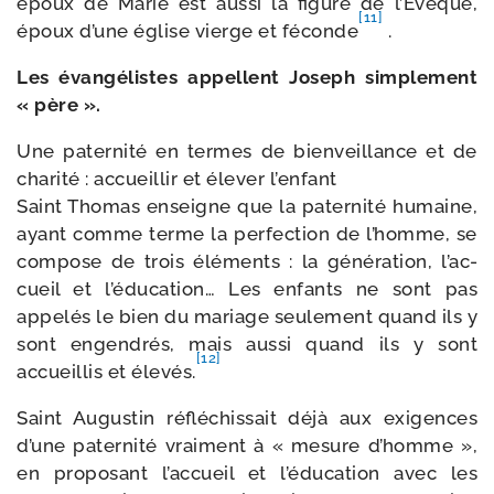
époux de Marie est aus­si la figure de l’Évêque,
[11]
époux d’une église vierge et féconde
.
Les évan­gé­listes appellent Joseph sim­ple­ment
« père ».
Une pater­ni­té en termes de bien­veillance et de
cha­ri­té : accueillir et éle­ver l’enfant
Saint Thomas enseigne que la pater­ni­té humaine,
ayant comme terme la per­fec­tion de l’homme, se
com­pose de trois élé­ments : la géné­ra­tion, l’ac­
cueil et l’é­du­ca­tion… Les enfants ne sont pas
appe­lés le bien du mariage seule­ment quand ils y
sont engen­drés, mais aus­si quand ils y sont
[12]
accueillis et éle­vés.
Saint Augustin réflé­chis­sait déjà aux exi­gences
d’une pater­ni­té vrai­ment à « mesure d’homme »,
en pro­po­sant l’ac­cueil et l’é­du­ca­tion avec les