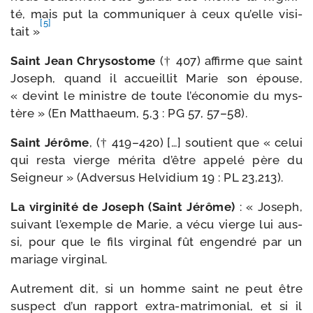
té, mais put la com­mu­ni­quer à ceux qu’elle visi­
[5]
tait »
Saint Jean Chrysostome
(† 407) affirme que saint
Joseph, quand il accueillit Marie son épouse,
« devint le ministre de toute l’é­co­no­mie du mys­
tère » (En Matthaeum, 5,3 : PG 57, 57–58).
Saint Jérôme
, († 419–420) […] sou­tient que « celui
qui res­ta vierge méri­ta d’être appe­lé père du
Seigneur » (Adversus Helvidium 19 : PL 23,213).
La vir­gi­ni­té de Joseph (Saint Jérôme)
: « Joseph,
sui­vant l’exemple de Marie, a vécu vierge lui aus­
si, pour que le fils vir­gi­nal fût engen­dré par un
mariage virginal.
Autrement dit, si un homme saint ne peut être
sus­pect d’un rap­port extra-​matrimonial, et si il