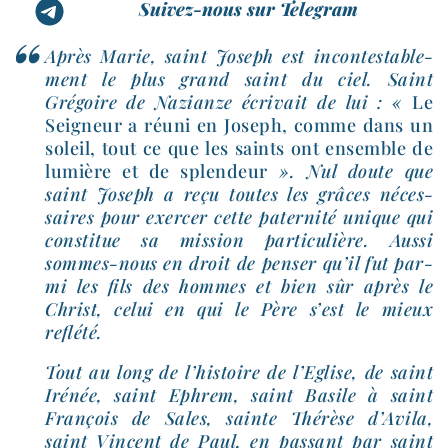
Suivez-nous sur Telegram
Après Marie, saint Joseph est incon­tes­ta­ble­
ment le plus grand saint du ciel. Saint
Grégoire de Nazianze écri­vait de lui : «
Le
Seigneur a réuni en Joseph, comme dans un
soleil, tout ce que les saints ont ensemble de
lumière et de splen­deur
». Nul doute que
saint Joseph a reçu toutes les grâces néces­
saires pour exer­cer cette pater­ni­té unique qui
consti­tue sa mis­sion par­ti­cu­lière. Aussi
sommes-​nous en droit de pen­ser qu’il fut par­
mi les fils des hommes et bien sûr après le
Christ, celui en qui le Père s’est le mieux
reflété.
Tout au long de l’histoire de l’Eglise, de saint
Irénée, saint Ephrem, saint Basile à saint
François de Sales, sainte Thérèse d’Avila,
saint Vincent de Paul, en pas­sant par saint