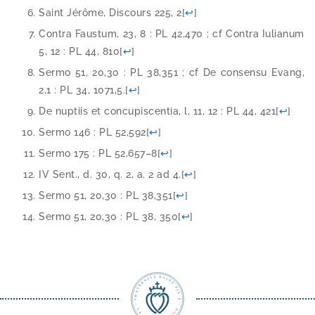
Saint Jérôme, Discours 225, 2
[
↩
]
Contra Faustum, 23, 8 : PL 42,470 ; cf Contra Iulianum
5, 12 : PL 44, 810
[
↩
]
Sermo 51, 20,30 : PL 38,351 ; cf De consen­su Evang,
2,1 : PL 34, 1071,5.
[
↩
]
De nup­tiis et concu­pis­cen­tia, l, 11, 12 : PL 44, 421
[
↩
]
Sermo 146 : PL 52,592
[
↩
]
Sermo 175 : PL 52,657–8
[
↩
]
IV Sent., d. 30, q. 2, a. 2 ad 4.
[
↩
]
Sermo 51, 20,30 : PL 38,351
[
↩
]
Sermo 51, 20,30 : PL 38, 350
[
↩
]