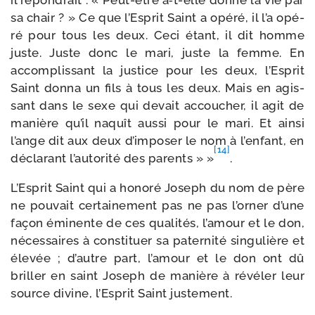
il répon­drait : « Peut-​être a‑t-​elle don­né la vie par
sa chair ? » Ce que l’Esprit Saint a opé­ré, il l’a opé­
ré pour tous les deux. Ceci étant, il dit homme
juste. Juste donc le mari, juste la femme. En
accom­plis­sant la jus­tice pour les deux, l’Esprit
Saint don­na un fils à tous les deux. Mais en agis­
sant dans le sexe qui devait accou­cher, il agit de
manière qu’il naquît aus­si pour le mari. Et ain­si
l’ange dit aux deux d’im­po­ser le nom à l’en­fant, en
[14]
décla­rant l’au­to­ri­té des parents » »
.
L’Esprit Saint qui a hono­ré Joseph du nom de père
ne pou­vait cer­tai­ne­ment pas ne pas l’or­ner d’une
façon émi­nente de ces qua­li­tés, l’a­mour et le don,
néces­saires à consti­tuer sa pater­ni­té sin­gu­lière et
éle­vée ; d’autre part, l’a­mour et le don ont dû
briller en saint Joseph de manière à révé­ler leur
source divine, l’Esprit Saint justement.