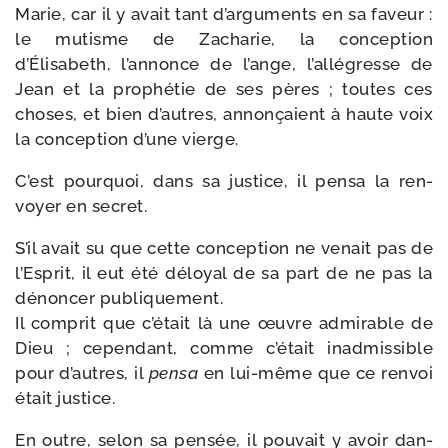
Marie, car il y avait tant d’ar­gu­ments en sa faveur :
le mutisme de Zacharie, la concep­tion
d’Élisabeth, l’an­nonce de l’ange, l’al­lé­gresse de
Jean et la pro­phé­tie de ses pères ; toutes ces
choses, et bien d’autres, annon­çaient à haute voix
la concep­tion d’une vierge.
C’est pour­quoi, dans sa jus­tice, il pen­sa la ren­
voyer en secret.
S’il avait su que cette concep­tion ne venait pas de
l’Esprit, il eut été déloyal de sa part de ne pas la
dénon­cer publiquement.
Il com­prit que c’é­tait là une œuvre admi­rable de
Dieu ; cepen­dant, comme c’é­tait inad­mis­sible
pour d’autres, il
pen­sa
en lui-​même que ce ren­voi
était justice.
En outre, selon sa pen­sée, il pou­vait y avoir dan­