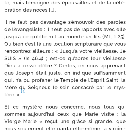
té, mais témoigne des épou­sailles et de la célé­
bra­tion des noces […].
Il ne faut pas davan­tage s’é­mou­voir des paroles
de l’é­van­gé­liste : Il n’eut pas de rap­ports avec elle
jus­qu’à ce qu’elle mit au monde un fils (Mt, 1,25).
Ou bien c’est là une locu­tion scrip­tu­raire que vous
ren­con­trez ailleurs : « Jusqu’à votre vieillesse, Je
SUIS » (Is 46,4) ; est-​ce qu’a­près leur vieillesse
Dieu a ces­sé d’être ? Certes, en nous appre­nant
que Joseph était juste, on indique suf­fi­sam­ment
qu’il n’a pu pro­fa­ner le Temple de l’Esprit Saint, la
Mère du Seigneur, le sein consa­cré par le mys­
[4]
tère. »
Et ce mys­tère nous concerne, nous tous qui
sommes aujourd’­hui ceux que Marie visite : la
Vierge Marie « reçut une grâce si grande, que
nous seule­ment elle gar­da elle-​même la vir­gi­ni­