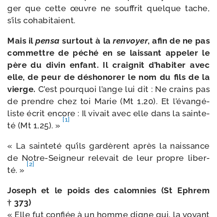
ger que cette œuvre ne souf­frit quelque tache,
s’ils cohabitaient.
Mais il
pen­sa
sur­tout à la
ren­voyer
, afin de ne pas
com­mettre de péché en se lais­sant appe­ler le
père du divin enfant. Il crai­gnit d’ha­bi­ter avec
elle, de peur de désho­no­rer le nom du fils de la
vierge.
C’est pour­quoi l’ange lui dit : Ne crains pas
de prendre chez toi Marie (Mt 1,20). Et l’é­van­gé­
liste écrit encore : Il vivait avec elle dans la sain­te­
[1]
té (Mt 1,25). »
« La sain­te­té qu’ils gar­dèrent après la nais­sance
de Notre-​Seigneur rele­vait de leur propre liber­
[2]
té. »
Joseph et le poids des calom­nies (St Ephrem
† 373)
« Elle fut confiée à un homme digne qui, la voyant