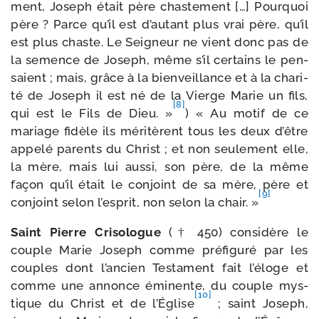
ment, Joseph était père chas­te­ment […] Pourquoi
père ? Parce qu’il est d’au­tant plus vrai père, qu’il
est plus chaste. Le Seigneur ne vient donc pas de
la semence de Joseph, même s’il cer­tains le pen­
saient ; mais, grâce à la bien­veillance et à la cha­ri­
té de Joseph il est né de la Vierge Marie un fils,
[8]
qui est le Fils de Dieu. »
) « Au motif de ce
mariage fidèle ils méri­tèrent tous les deux d’être
appe­lé parents du Christ ; et non seule­ment elle,
la mère, mais lui aus­si, son père, de la même
façon qu’il était le conjoint de sa mère, père et
[9]
conjoint selon l’es­prit, non selon la chair. »
Saint Pierre Crisologue
(† 450) consi­dère le
couple Marie Joseph comme pré­fi­gu­ré par les
couples dont l’an­cien Testament fait l’é­loge et
comme une annonce émi­nente, du couple mys­
[10]
tique du Christ et de l’Église
; saint Joseph,