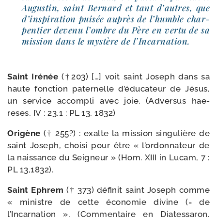
Augustin, saint Bernard et tant d’autres, que
d’inspiration pui­sée auprès de l’humble char­
pen­tier deve­nu l’ombre du Père en ver­tu de sa
mis­sion dans le mys­tère de l’Incarnation.
Saint Irénée
(†203) […] voit saint Joseph dans sa
haute fonc­tion pater­nelle d’é­du­ca­teur de Jésus,
un ser­vice accom­pli avec joie. (Adversus hae­
reses, IV : 23,1 : PL 13, 1832)
Origène
(† 255?) : exalte la mis­sion sin­gu­lière de
saint Joseph, choi­si pour être « l’or­don­na­teur de
la nais­sance du Seigneur » (Hom. XIII in Lucam, 7 :
PL 13,1832).
Saint Ephrem
(† 373) défi­nit saint Joseph comme
« ministre de cette éco­no­mie divine (= de
l’Incarnation », (Commentaire en Diatessaron,