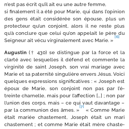
n’est pas écrit qu’il ait eu une autre femme,
si fina­le­ment il a été pour Marie, qui dans l’o­pi­nion
des gens était consi­dé­rée son épouse, plus un
pro­tec­teur qu’un conjoint, alors il ne reste plus
qu’à conclure que celui qu’on appe­lait le père du
[6]
Seigneur ait vécu vir­gi­na­le­ment avec Marie. »
Augustin
(† 430) se dis­tingue par la force et la
clar­té avec les­quelles il défend et com­mente la
vir­gi­ni­té de saint Joseph, son vrai mariage avec
Marie et sa pater­ni­té sin­gu­lière envers Jésus. Voici
quelques expres­sions signi­fi­ca­tives : « Joseph est
époux de Marie, son conjoint non pas par l’é­
treinte char­nelle, mais pour l’af­fec­tion […] ; non par
l’u­nion des corps, mais – ce qui vaut davan­tage –
[7]
par la com­mu­nion des âmes. »
« Comme Marie
était mariée chas­te­ment, Joseph était un mari
chas­te­ment ; et comme Marie était mère chas­te­