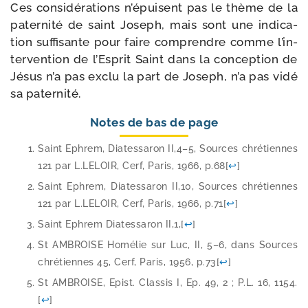
Ces consi­dé­ra­tions n’é­puisent pas le thème de la
pater­ni­té de saint Joseph, mais sont une indi­ca­
tion suf­fi­sante pour faire com­prendre comme l’in­
ter­ven­tion de l’Esprit Saint dans la concep­tion de
Jésus n’a pas exclu la part de Joseph, n’a pas vidé
sa paternité.
Notes de bas de page
Saint Ephrem, Diatessaron II,4–5, Sources chré­tiennes
121 par L.LELOIR, Cerf, Paris, 1966, p.68
[
↩
]
Saint Ephrem, Diatessaron II,10, Sources chré­tiennes
121 par L.LELOIR, Cerf, Paris, 1966, p.71
[
↩
]
Saint Ephrem Diatessaron II,1,
[
↩
]
St AMBROISE Homélie sur Luc, II, 5–6, dans Sources
chré­tiennes 45, Cerf, Paris, 1956, p.73
[
↩
]
St AMBROISE, Epist. Classis I, Ep. 49, 2 ; P.L. 16, 1154.
[
↩
]