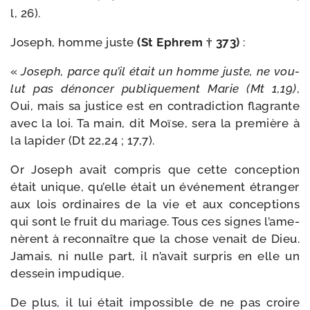
l, 26).
Joseph, homme juste
(St Ephrem † 373)
:
«
Joseph, parce qu’il était un homme juste, ne vou­
lut pas dénon­cer publi­que­ment Marie (Mt 1,19)
,
Oui, mais sa jus­tice est en contra­dic­tion fla­grante
avec la loi. Ta main, dit Moїse, sera la pre­mière à
la lapi­der (Dt 22,24 ; 17,7).
Or Joseph avait com­pris que cette concep­tion
était unique, qu’elle était un évé­ne­ment étran­ger
aux lois ordi­naires de la vie et aux concep­tions
qui sont le fruit du mariage. Tous ces signes l’a­me­
nèrent à recon­naître que la chose venait de Dieu.
Jamais, ni nulle part, il n’a­vait sur­pris en elle un
des­sein impudique.
De plus, il lui était impos­sible de ne pas croire