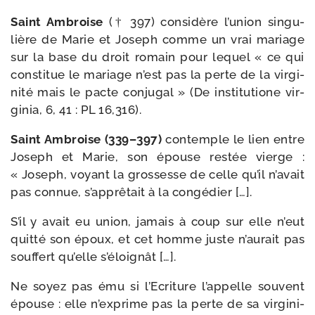
Saint Ambroise
(† 397) consi­dère l’u­nion sin­gu­
lière de Marie et Joseph comme un vrai mariage
sur la base du droit romain pour lequel « ce qui
consti­tue le mariage n’est pas la perte de la vir­gi­
ni­té mais le pacte conju­gal » (De ins­ti­tu­tione vir­
gi­nia, 6, 41 : PL 16,316).
Saint Ambroise (339–397)
contemple le lien entre
Joseph et Marie, son épouse res­tée vierge :
« Joseph, voyant la gros­sesse de celle qu’il n’a­vait
pas connue, s’ap­prê­tait à la congédier […].
S’il y avait eu union, jamais à coup sur elle n’eut
quit­té son époux, et cet homme juste n’au­rait pas
souf­fert qu’elle s’éloignât […].
Ne soyez pas ému si l’Ecriture l’ap­pelle sou­vent
épouse : elle n’ex­prime pas la perte de sa vir­gi­ni­