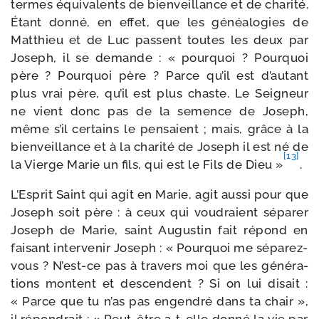
termes équi­va­lents de bien­veillance et de cha­ri­té.
Étant don­né, en effet, que les généa­lo­gies de
Matthieu et de Luc passent toutes les deux par
Joseph, il se demande : « pour­quoi ? Pourquoi
père ? Pourquoi père ? Parce qu’il est d’au­tant
plus vrai père, qu’il est plus chaste. Le Seigneur
ne vient donc pas de la semence de Joseph,
même s’il cer­tains le pen­saient ; mais, grâce à la
bien­veillance et à la cha­ri­té de Joseph il est né de
[13]
la Vierge Marie un fils, qui est le Fils de Dieu »
.
L’Esprit Saint qui agit en Marie, agit aus­si pour que
Joseph soit père : à ceux qui vou­draient sépa­rer
Joseph de Marie, saint Augustin fait répond en
fai­sant inter­ve­nir Joseph : « Pourquoi me séparez-​
vous ? N’est-​ce pas à tra­vers moi que les géné­ra­
tions montent et des­cendent ? Si on lui disait :
« Parce que tu n’as pas engen­dré dans ta chair »,