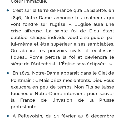
Cœur Immaculé.
C’est sur la terre de France qu’à La Salette, en
1846, Notre-​Dame annonce les mal­heurs qui
vont fondre sur l’Église. « L’Église aura une
crise affreuse. La sainte foi de Dieu étant
oubliée, chaque indi­vi­du vou­dra se gui­der par
lui-​même et être supé­rieur à ses sem­blables.
On abo­li­ra les pou­voirs civils et ecclé­sias­
tiques… Rome per­dra la foi et devien­dra le
siège de l’Antéchrist… L’Église sera éclipsée… »
En 1871, Notre-​Dame appa­raît dans le Ciel de
Pontmain : « Mais priez mes enfants, Dieu vous
exau­ce­ra en peu de temps. Mon Fils se laisse
tou­cher. » Notre-​Dame inter­vient pour sau­ver
la France de l’invasion de la Prusse
protestante.
A Pellevoisin, du 14 février au 8 décembre