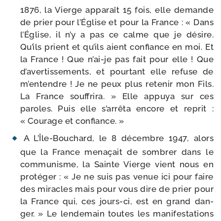
1876, la Vierge appa­raît 15 fois, elle demande
de prier pour l’Église et pour la France : « Dans
l’Église, il n’y a pas ce calme que je désire.
Qu’ils prient et qu’ils aient confiance en moi. Et
la France ! Que n’ai-je pas fait pour elle ! Que
d’avertissements, et pour­tant elle refuse de
m’entendre ! Je ne peux plus rete­nir mon Fils.
La France souf­fri­ra. » Elle appuya sur ces
paroles. Puis elle s’arrêta encore et reprit :
« Courage et confiance. »
A L’Île-Bouchard, le 8 décembre 1947, alors
que la France mena­çait de som­brer dans le
com­mu­nisme, la Sainte Vierge vient nous en
pro­té­ger : « Je ne suis pas venue ici pour faire
des miracles mais pour vous dire de prier pour
la France qui, ces jours-​ci, est en grand dan­
ger. » Le len­de­main toutes les mani­fes­ta­tions