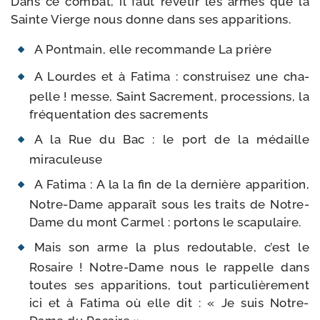
Dans ce com­bat, il faut revê­tir les armes que la
Sainte Vierge nous donne dans ses apparitions.
A Pontmain, elle recom­mande La prière
A Lourdes et à Fatima : construi­sez une cha­
pelle ! messe, Saint Sacrement, pro­ces­sions, la
fré­quen­ta­tion des sacrements
A la Rue du Bac : le port de la médaille
miraculeuse
A Fatima : A la la fin de la der­nière appa­ri­tion,
Notre-​Dame appa­raît sous les traits de Notre-​
Dame du mont Carmel : por­tons le scapulaire.
Mais son arme la plus redou­table, c’est le
Rosaire ! Notre-​Dame nous le rap­pelle dans
toutes ses appa­ri­tions, tout par­ti­cu­liè­re­ment
ici et à Fatima où elle dit : « Je suis Notre-​