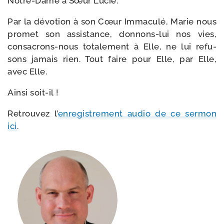
Notre-​Dame à Sœur Lucie.
Par la dévo­tion à son Cœur Immaculé, Marie nous
pro­met son assis­tance, donnons-​lui nos vies,
consacrons-​nous tota­le­ment à Elle, ne lui refu­
sons jamais rien. Tout faire pour Elle, par Elle,
avec Elle.
Ainsi soit-​il !
Retrouvez l’
enre­gis­tre­ment audio de ce ser­mon
ici
.