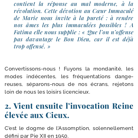
contient la réponse au mal moderne, à la
révo­lu­tion. Cette dévo­tion au Cœur Immaculé
de Marie nous invite à la pure­té : à rendre
nos âmes les plus imma­cu­lées pos­sibles ! A
Fatima elle nous sup­plie : « Que l’on n’offense
pas davan­tage le Bon Dieu, car il est déjà
trop offensé. »
Convertissons-​nous ! Fuyons la mon­da­ni­té, les
modes indé­centes, les fré­quen­ta­tions dan­ge­
reuses, séparons-​nous de nos écrans, reje­tons
loin de nous les loi­sirs licencieux.
2. Vient ensuite l’invocation Reine
élevée aux Cieux.
C’est le dogme de l’Assomption, solen­nel­le­ment
défi­ni par Pie XII en 1950.