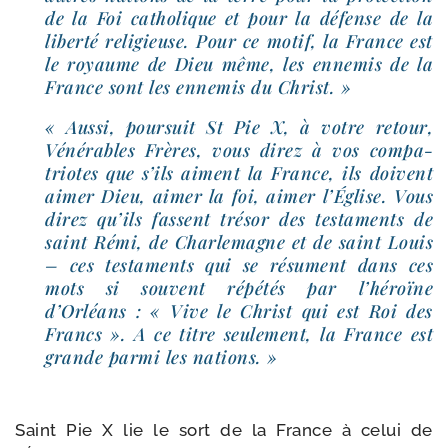
de la Foi catho­lique et pour la défense de la
liber­té reli­gieuse. Pour ce motif, la France est
le royaume de Dieu même, les enne­mis de la
France sont les enne­mis du Christ. »
« Aussi, pour­suit St Pie X, à votre retour,
Vénérables Frères, vous direz à vos com­pa­
triotes que s’ils aiment la France, ils doivent
aimer Dieu, aimer la foi, aimer l’Église. Vous
direz qu’ils fassent tré­sor des tes­ta­ments de
saint Rémi, de Charlemagne et de saint Louis
– ces tes­ta­ments qui se résument dans ces
mots si sou­vent répé­tés par l’héroïne
d’Orléans : « Vive le Christ qui est Roi des
Francs ». A ce titre seule­ment, la France est
grande par­mi les nations. »
Saint Pie X lie le sort de la France à celui de