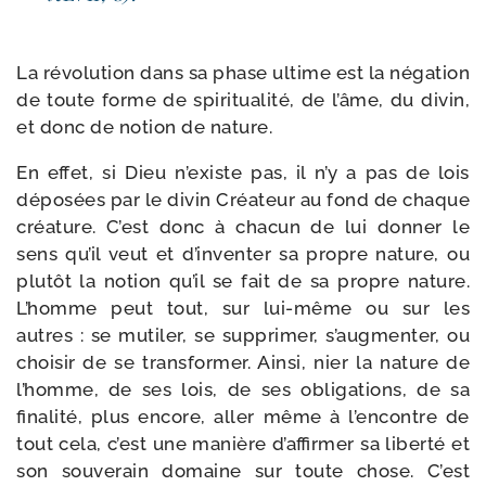
La révo­lu­tion dans sa phase ultime est la néga­tion
de toute forme de spi­ri­tua­li­té, de l’âme, du divin,
et donc de notion de nature.
En effet, si Dieu n’existe pas, il n’y a pas de lois
dépo­sées par le divin Créateur au fond de chaque
créa­ture. C’est donc à cha­cun de lui don­ner le
sens qu’il veut et d’inventer sa propre nature, ou
plu­tôt la notion qu’il se fait de sa propre nature.
L’homme peut tout, sur lui-​même ou sur les
autres : se muti­ler, se sup­pri­mer, s’augmenter, ou
choi­sir de se trans­for­mer. Ainsi, nier la nature de
l’homme, de ses lois, de ses obli­ga­tions, de sa
fina­li­té, plus encore, aller même à l’encontre de
tout cela, c’est une manière d’affirmer sa liber­té et
son sou­ve­rain domaine sur toute chose. C’est