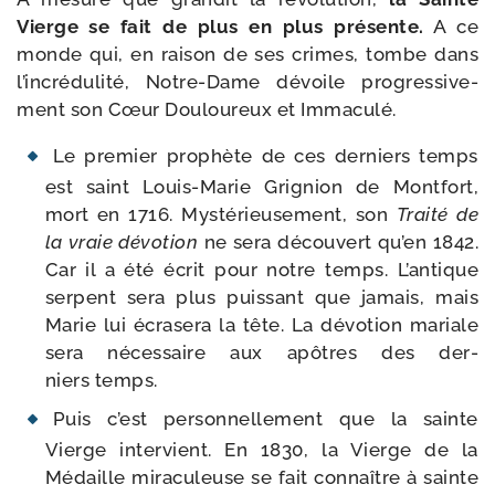
Vierge se fait de plus en plus pré­sente.
A ce
monde qui, en rai­son de ses crimes, tombe dans
l’incrédulité, Notre-​Dame dévoile pro­gres­si­ve­
ment son Cœur Douloureux et Immaculé.
Le pre­mier pro­phète de ces der­niers temps
est saint Louis-​Marie Grignion de Montfort,
mort en 1716. Mystérieusement, son
Traité de
la vraie dévo­tion
ne sera décou­vert qu’en 1842.
Car il a été écrit pour notre temps. L’antique
ser­pent sera plus puis­sant que jamais, mais
Marie lui écra­se­ra la tête. La dévo­tion mariale
sera néces­saire aux apôtres des der­
niers temps.
Puis c’est per­son­nel­le­ment que la sainte
Vierge inter­vient. En 1830, la Vierge de la
Médaille mira­cu­leuse se fait connaître à sainte