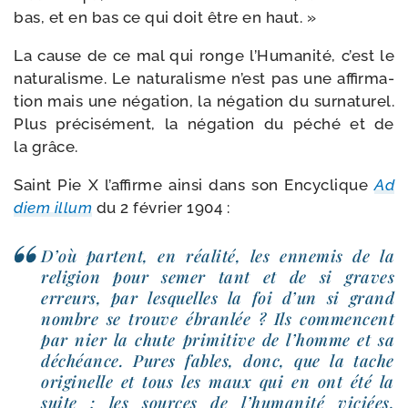
bas, et en bas ce qui doit être en haut. »
La cause de ce mal qui ronge l’Humanité, c’est le
natu­ra­lisme. Le natu­ra­lisme n’est pas une affir­ma­
tion mais une néga­tion, la néga­tion du sur­na­tu­rel.
Plus pré­ci­sé­ment, la néga­tion du péché et de
la grâce.
Saint Pie X l’affirme ain­si dans son Encyclique
Ad
diem illum
du 2 février 1904 :
D’où partent, en réa­li­té, les enne­mis de la
reli­gion pour semer tant et de si graves
erreurs, par les­quelles la foi d’un si grand
nombre se trouve ébran­lée ? Ils com­mencent
par nier la chute pri­mi­tive de l’homme et sa
déchéance. Pures fables, donc, que la tache
ori­gi­nelle et tous les maux qui en ont été la
suite : les sources de l’humanité viciées,