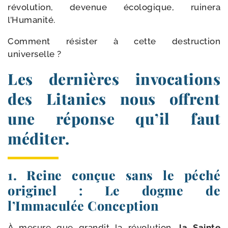
révo­lu­tion, deve­nue éco­lo­gique, rui­ne­ra
l’Humanité.
Comment résis­ter à cette des­truc­tion
universelle ?
Les dernières invocations
des Litanies nous offrent
une réponse qu’il faut
méditer.
1. Reine conçue sans le péché
originel : Le dogme de
l’Immaculée Conception
À mesure que gran­dit la révo­lu­tion,
la Sainte