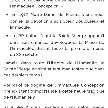
1858, où la Sainte Vierge se nomme : « Je suis
l’Immaculée Conception. »
En 1917 Notre-​Dame de Fatima vient nous
don­ner la dévo­tion à son Cœur Douloureux et
Immaculé.
Le RP Kolbe, à qui la Sainte Vierge appa­raît
dans son enfance, déve­lop­pe­ra la Milice de
l’Immaculée durant toute la pre­mière moi­tié
du XXe siècle.
Jamais, dans toute l’Histoire de l’Humanité, la
Sainte Vierge ne s’est autant mani­fes­tée que dans
ces der­niers temps.
Pourquoi ce dogme de l’Immaculée Conception
prend-​il tant d’importance à cette heure tra­gique
de l’Humanité ?
Saint Pie X nous l’explique dans cette même