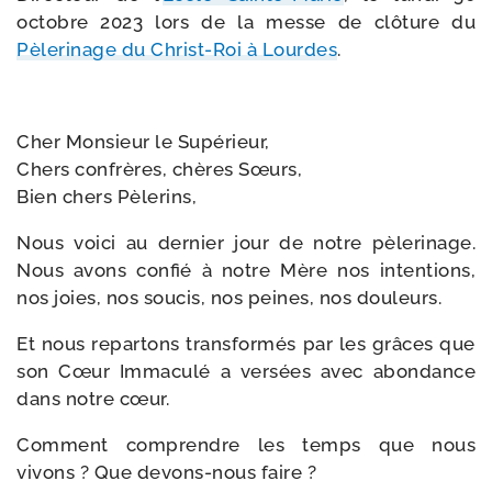
octobre 2023 lors de la messe de clô­ture du
Pèlerinage du Christ-​Roi à Lourdes
.
Cher Monsieur le Supérieur,
Chers confrères, chères Sœurs,
Bien chers Pèlerins,
Nous voi­ci au der­nier jour de notre pèle­ri­nage.
Nous avons confié à notre Mère nos inten­tions,
nos joies, nos sou­cis, nos peines, nos douleurs.
Et nous repar­tons trans­for­més par les grâces que
son Cœur Immaculé a ver­sées avec abon­dance
dans notre cœur.
Comment com­prendre les temps que nous
vivons ? Que devons-​nous faire ?