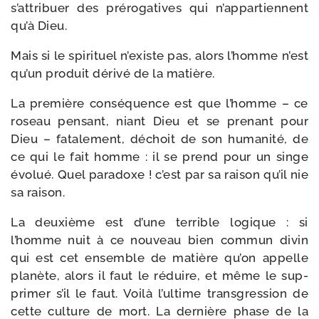
s’attribuer des pré­ro­ga­tives qui n’appartiennent
qu’à Dieu.
Mais si le spi­ri­tuel n’existe pas, alors l’homme n’est
qu’un pro­duit déri­vé de la matière.
La pre­mière consé­quence est que l’homme – ce
roseau pen­sant, niant Dieu et se pre­nant pour
Dieu – fata­le­ment, déchoit de son huma­ni­té, de
ce qui le fait homme : il se prend pour un singe
évo­lué. Quel para­doxe ! c’est par sa rai­son qu’il nie
sa raison.
La deuxième est d’une ter­rible logique : si
l’homme nuit à ce nou­veau bien com­mun divin
qui est cet ensemble de matière qu’on appelle
pla­nète, alors il faut le réduire, et même le sup­
pri­mer s’il le faut. Voilà l’ultime trans­gres­sion de
cette culture de mort. La der­nière phase de la