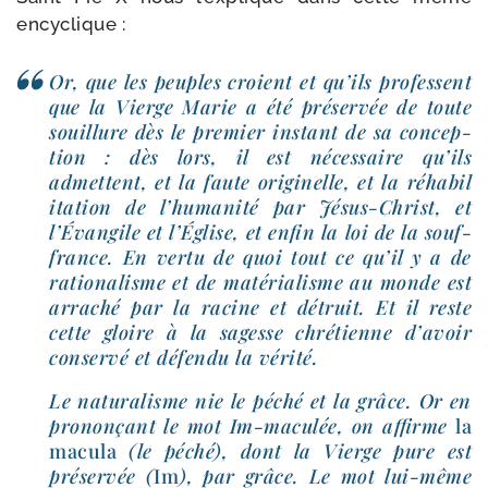
encyclique :
Or, que les peuples croient et qu’ils pro­fessent
que la Vierge Marie a été pré­ser­vée de toute
souillure dès le pre­mier ins­tant de sa concep­
tion : dès lors, il est néces­saire qu’ils
admettent, et la faute ori­gi­nelle, et la réha­bi­l
i­ta­tion de l’humanité par Jésus-​Christ, et
l’Évangile et l’Église, et enfin la loi de la souf­
france. En ver­tu de quoi tout ce qu’il y a de
ratio­na­lisme et de maté­ria­lisme au monde est
arra­ché par la racine et détruit. Et il reste
cette gloire à la sagesse chré­tienne d’avoir
conser­vé et défen­du la vérité.
Le natu­ra­lisme nie le péché et la grâce. Or en
pro­non­çant le mot Im-​maculée, on affirme
la
macu­la
(le péché), dont la Vierge pure est
pré­ser­vée (
Im
), par grâce. Le mot lui-​même