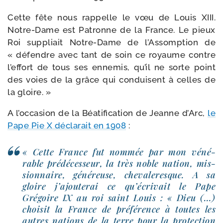
Cette fête nous rap­pelle le vœu de Louis XIII.
Notre-​Dame est Patronne de la France. Le pieux
Roi sup­pliait Notre-​Dame de l’Assomption de
« défendre avec tant de soin ce royaume contre
l’effort de tous ses enne­mis, qu’il ne sorte point
des voies de la grâce qui conduisent à celles de
la gloire. »
A l’occasion de la Béatification de Jeanne d’Arc,
le
Pape Pie X décla­rait en 1908
:
« Cette France fut nom­mée par mon véné­
rable pré­dé­ces­seur, la très noble nation, mis­
sion­naire, géné­reuse, che­va­le­resque. A sa
gloire j’ajouterai ce qu’écrivait le Pape
Grégoire IX au roi saint Louis : « Dieu (…)
choi­sit la France de pré­fé­rence à toutes les
autres nations de la terre pour la pro­tec­tion