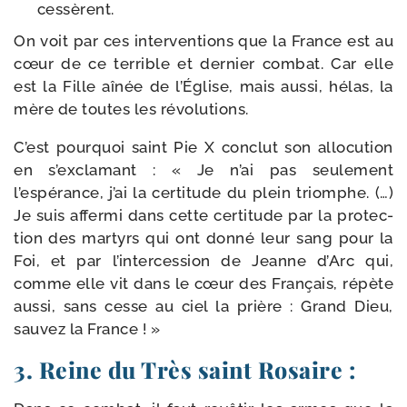
cessèrent.
On voit par ces inter­ven­tions que la France est au
cœur de ce ter­rible et der­nier com­bat. Car elle
est la Fille aînée de l’Église, mais aus­si, hélas, la
mère de toutes les révolutions.
C’est pour­quoi saint Pie X conclut son allo­cu­tion
en s’exclamant : « Je n’ai pas seule­ment
l’espérance, j’ai la cer­ti­tude du plein triomphe. (…)
Je suis affer­mi dans cette cer­ti­tude par la pro­tec­
tion des mar­tyrs qui ont don­né leur sang pour la
Foi, et par l’intercession de Jeanne d’Arc qui,
comme elle vit dans le cœur des Français, répète
aus­si, sans cesse au ciel la prière : Grand Dieu,
sau­vez la France ! »
3. Reine du Très saint Rosaire :