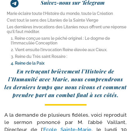
Suivez-nous sur Telegram
Marie éclaire toute l’Histoire du monde, toute la Création
C’est tout le sens des Litanies de la Sainte Vierge
Les dernières invocations des Litanies nous offrent une réponse
qu’il faut méditer.
1. Reine conçue sans le péché originel : Le dogme de
l’Immaculée Conception
2. Vient ensuite l’invocation Reine élevée aux Cieux.
3. Reine du Très saint Rosaire :
4. Reine de la Paix
En retra­çant briè­ve­ment l’Histoire de
l’Humanité avec Marie, nous com­pren­drons
les der­niers temps que nous vivons et com­ment
prendre part au com­bat final à ses côtés.
A la demande de plu­sieurs fidèles, voi­ci repro­duit
le ser­mon pro­non­cé par M. l’ab­bé Vaillant,
Directeur de l’
Ecole Sainte-​Marie
, le lun­di 30