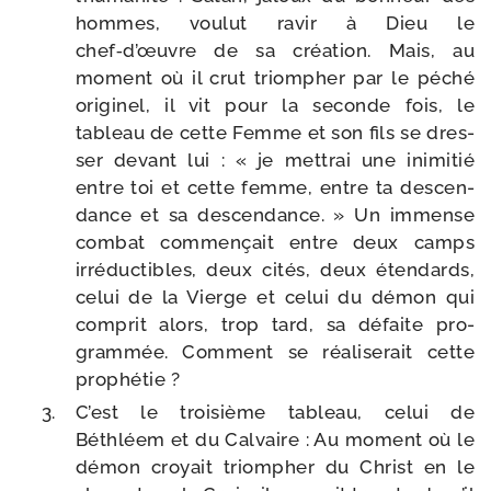
hommes, vou­lut ravir à Dieu le
chef‑d’œuvre de sa créa­tion. Mais, au
moment où il crut triom­pher par le péché
ori­gi­nel, il vit pour la seconde fois, le
tableau de cette Femme et son fils se dres­
ser devant lui : « je met­trai une ini­mi­tié
entre toi et cette femme, entre ta des­cen­
dance et sa des­cen­dance. » Un immense
com­bat com­men­çait entre deux camps
irré­duc­tibles, deux cités, deux éten­dards,
celui de la Vierge et celui du démon qui
com­prit alors, trop tard, sa défaite pro­
gram­mée. Comment se réa­li­se­rait cette
prophétie ?
C’est le troi­sième tableau, celui de
Béthléem et du Calvaire : Au moment où le
démon croyait triom­pher du Christ en le