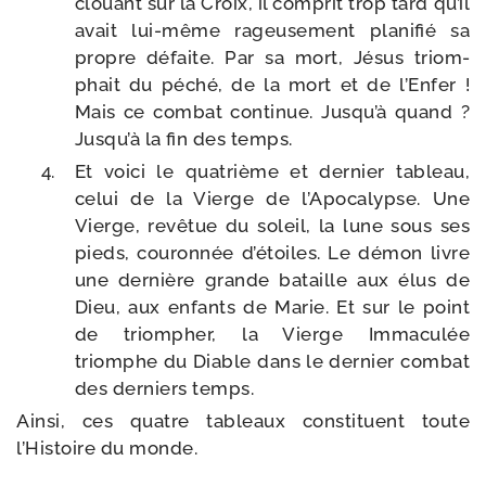
clouant sur la Croix, il com­prit trop tard qu’il
avait lui-​même rageu­se­ment pla­ni­fié sa
propre défaite. Par sa mort, Jésus triom­
phait du péché, de la mort et de l’Enfer !
Mais ce com­bat conti­nue. Jusqu’à quand ?
Jusqu’à la fin des temps.
Et voi­ci le qua­trième et der­nier tableau,
celui de la Vierge de l’Apocalypse. Une
Vierge, revê­tue du soleil, la lune sous ses
pieds, cou­ron­née d’étoiles. Le démon livre
une der­nière grande bataille aux élus de
Dieu, aux enfants de Marie. Et sur le point
de triom­pher, la Vierge Immaculée
triomphe du Diable dans le der­nier com­bat
des der­niers temps.
Ainsi, ces quatre tableaux consti­tuent toute
l’Histoire du monde.