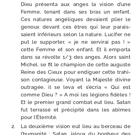
Dieu pré­sen­ta aux anges la vision d’une
Femme, tenant dans ses bras un enfant.
Ces natures angé­liques devaient plier le
genoux devant ces êtres qui leur parais­
saient infé­rieurs selon la nature. Lucifer ne
put le sup­por­ter, « je ne ser­vi­rai pas ! »
cette Femme et son enfant. Et il empor­ta
dans sa révolte 1/​3 des anges. Alors saint
Michel, se fit le cham­pion de cette auguste
Reine des Cieux pour endi­guer cette tra­hi­
son conta­gieuse. Voyant la Majesté divine
outra­gée, il se leva et s’écria « Qui est
comme Dieu ? » A moi les légions fidèles !
Et le pre­mier grand com­bat eut lieu. Satan
fut ter­ras­sé et pré­ci­pi­té dans les abîmes
pour l’Éternité.
La deuxième vision eut lieu au ber­ceau de
l’humanité : Satan, jaloux du bon­heur des