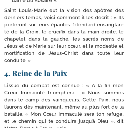
Dame du Rosaire ».
Saint Louis-​Marie eut la vision des apôtres des
der­niers temps, voi­ci com­ment il les décrit : « Ils
por­te­ront sur leurs épaules l’é­ten­dard ensan­glan­
té de la Croix, le cru­ci­fix dans la main droite, le
cha­pe­let dans la gauche, les sacrés noms de
Jésus et de Marie sur leur cœur, et la modes­tie et
mor­ti­fi­ca­tion de Jésus-​Christ dans toute leur
conduite. »
4. Reine de la Paix
L’issue du com­bat est connue : « A la fin mon
Cœur Immaculé triom­phe­ra ! » Nous sommes
dans le camp des vain­queurs. Cette Paix, nous
l’aurons dès main­te­nant, même au plus fort de la
bataille. « Mon Cœur Immaculé sera ton refuge,
et le che­min qui te condui­ra jusqu’à Dieu », dit