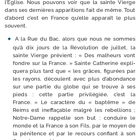
l’Église. Nous pou­vons voir que la sainte Vierge
dans ses der­nières appa­ri­tions fait de même. Tout
d’abord c’est en France qu’elle appa­raît le plus
souvent.
A la Rue du Bac, alors que nous ne sommes
qu’à dix jours de la Révolution de juillet, la
sainte Vierge pré­vient : « Des mal­heurs vont
fondre sur la France. » Sainte Catherine expli­
que­ra plus tard que « les grâces, figu­rées par
les rayons, découlent avec plus d’abondance
sur une par­tie du globe qui se trouve à ses
pieds : cette par­tie pri­vi­lé­giée, c’est la
France. » Le carac­tère du « bap­tême » de
Reims est inef­fa­çable mal­gré les rebel­lions ;
Notre-​Dame rap­pelle son but : conduire le
monde et la France à son Fils, par le moyen de
la péni­tence et par le recours confiant à son