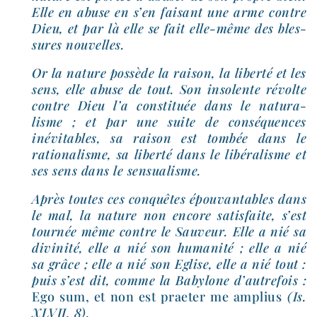
Elle en abuse en s’en fai­sant une arme contre
Dieu, et par là elle se fait elle-​même des bles­
sures nouvelles.
Or la nature pos­sède la rai­son, la liber­té et les
sens, elle abuse de tout. Son inso­lente révolte
contre Dieu l’a consti­tuée dans le natu­ra­
lisme ; et par une suite de consé­quences
inévi­tables, sa rai­son est tom­bée dans le
ratio­na­lisme, sa liber­té dans le libé­ra­lisme et
ses sens dans le sensualisme.
Après toutes ces conquêtes épou­van­tables dans
le mal, la nature non encore satis­faite, s’est
tour­née même contre le Sauveur. Elle a nié sa
divi­ni­té, elle a nié son huma­ni­té ; elle a nié
sa grâce ; elle a nié son Eglise, elle a nié tout :
puis s’est dit, comme la Babylone d’au­tre­fois :
Ego sum, et non est prae­ter me amplius
(Is.
XLVII, 8).