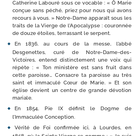
Catherine Labouré sous ce vocable : « Ô Marie
conçue sans péché, priez pour nous qui avons
recours à vous. » Notre-​Dame appa­raît sous les
traits de la Vierge de l’Apocalypse : cou­ron­née
de douze étoiles, ter­ras­sant le serpent.
En 1836, au cours de la messe, l’abbé
Desgenettes, curé de Notre-​Dame-​des-​
Victoires, entend dis­tinc­te­ment une voix qui
répète : « Ton minis­tère est sans fruit dans
cette paroisse… Consacre ta paroisse au très
saint et imma­cu­lé Cœur de Marie. » Et son
église devient un centre de grande dévo­tion
mariale.
En 1854, Pie IX défi­nit le Dogme de
l’Immaculée Conception.
Vérité de Foi confir­mée ici, à Lourdes, en