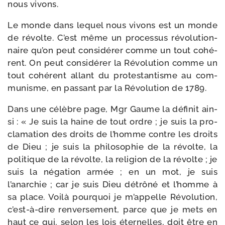
nous vivons.
Le monde dans lequel nous vivons est un monde
de révolte. C’est même un pro­ces­sus révo­lu­tion­
naire qu’on peut consi­dé­rer comme un tout cohé­
rent. On peut consi­dé­rer la Révolution comme un
tout cohé­rent allant du pro­tes­tan­tisme au com­
mu­nisme, en pas­sant par la Révolution de 1789.
Dans une célèbre page, Mgr Gaume la défi­nit ain­
si : « Je suis la haine de tout ordre ; je suis la pro­
cla­ma­tion des droits de l’homme contre les droits
de Dieu ; je suis la phi­lo­so­phie de la révolte, la
poli­tique de la révolte, la reli­gion de la révolte ; je
suis la néga­tion armée ; en un mot, je suis
l’anarchie ; car je suis Dieu détrô­né et l’homme à
sa place. Voilà pour­quoi je m’appelle Révolution,
c’est-à-dire ren­ver­se­ment, parce que je mets en
haut ce qui, selon les lois éter­nelles, doit être en