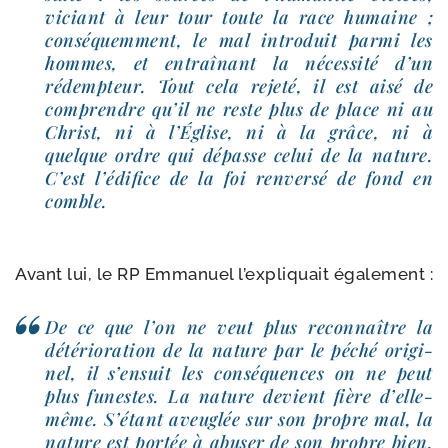
viciant à leur tour toute la race humaine ;
consé­quem­ment, le mal intro­duit par­mi les
hommes, et entraî­nant la néces­si­té d’un
rédemp­teur. Tout cela reje­té, il est aisé de
com­prendre qu’il ne reste plus de place ni au
Christ, ni à l’Église, ni à la grâce, ni à
quelque ordre qui dépasse celui de la nature.
C’est l’édifice de la foi ren­ver­sé de fond en
comble.
Avant lui, le RP Emmanuel l’expliquait également :
De ce que l’on ne veut plus recon­naître la
dété­rio­ra­tion de la nature par le péché ori­gi­
nel, il s’ensuit les consé­quences on ne peut
plus funestes. La nature devient fière d’elle-
même. S’étant aveu­glée sur son propre mal, la
nature est por­tée à abu­ser de son propre bien.