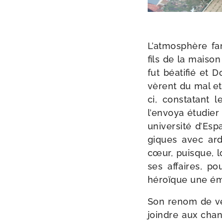
L’atmosphère fami
fils de la mai­so
fut béa­ti­fié et
vèrent du mal et 
ci, consta­tant l
l’envoya étu­dier
uni­ver­si­té d’E
giques avec ard
cœur, puisque, lo
ses affaires, po
héroïque une ému­
Son renom de ver­
joindre aux cha­