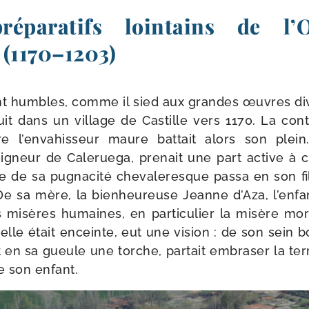
réparatifs lointains de l’
 (1170–1203)
nt humbles, comme il sied aux grandes œuvres di
 dans un vil­lage de Castille vers 1170. La cont
e l’envahisseur maure bat­tait alors son plein
­gneur de Caleruega, pre­nait une part active à 
de sa pug­na­ci­té che­va­le­resque pas­sa en son f
e sa mère, la bien­heu­reuse Jeanne d’Aza, l’enfan
s misères humaines, en par­ti­cu­lier la misère mor
lle était enceinte, eut une vision : de son sein bon
 en sa gueule une torche, par­tait embra­ser la ter
e son enfant.