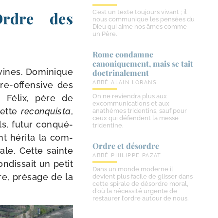
C’est un texte toujours vivant ; il
Ordre des
nous communique les pensées du
Dieu qui aime nos âmes comme
un Père.
Rome condamne
canoniquement, mais se tait
vines. Dominique
doctrinalement
ABBÉ ALAIN LORANS
re-​offensive des
On ne reviendra plus aux
. Félix, père de
excommunications et aux
cette
recon­quis­ta
,
anathèmes tridentins, sauf pour
ceux qui défendent la messe
ils, futur conqué­
tridentine.
t héri­ta la com­
Ordre et désordre
ale. Cette sainte
ABBÉ PHILIPPE PAZAT
­dis­sait un petit
Dans un monde moderne il
re, pré­sage de la
devient plus facile de glisser dans
cette spirale de désordre moral,
d’où la nécessité urgente de
restaurer l’ordre autour de nous.