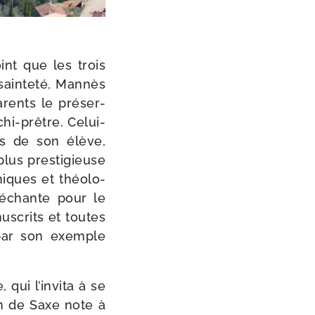
oint que les trois
sain­te­té, Mannès
arents le pré­ser­
i-​prêtre. Celui-​
ales de son élève,
lus pres­ti­gieuse
hiques et théo­lo­
é­chante pour le
us­crits et toutes
t par son exemple
 qui l’invita à se
in de Saxe note à