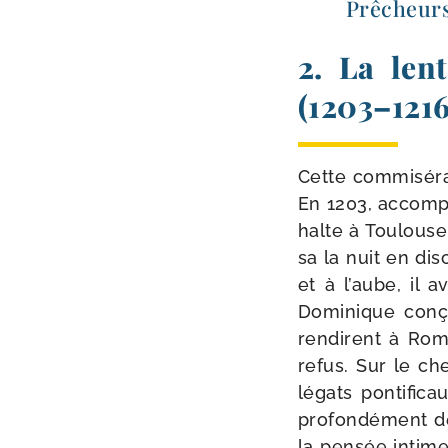
Prêcheur
2. La len
(1203–1216
Cette com­mi­sé­r
En 1203, accom­p
halte à Toulouse
sa la nuit en dis
et à l’aube, il 
Dominique conçu
ren­dirent à Rom
refus. Sur le che
légats pon­ti­fi­
pro­fon­dé­ment d
la pen­sée intime