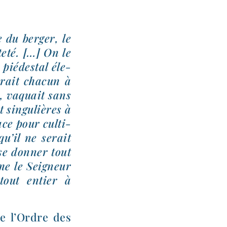
e du ber­ger, le
te­té. […] On le
pié­des­tal éle­
e­rait cha­cun à
se, vaquait sans
sin­gu­lières à
cace pour culti­
qu’il ne serait
se don­ner tout
me le Seigneur
tout entier à
de l’Ordre des