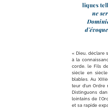
liques te
ne ser
Dominiqu
d’évoquer
« Dieu, déclare 
à la connais­sanc
corde, le Fils d
siècle en sièc
blables. Au XII
teur d’un Ordre r
Distinguons dans 
loin­tains de l’O
et sa rapide expa