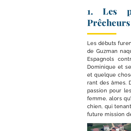
1. Les p
Prêcheurs
Les débuts fure
de Guzman naquit
Espagnols contr
Dominique et sei
et quelque chose 
rant des âmes. D
pas­sion pour le
femme, alors qu’e
chien, qui tenant
future mis­sion d