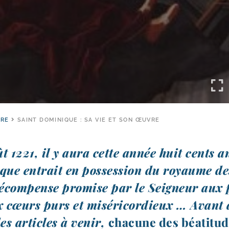
IRE
SAINT DOMINIQUE : SA VIE ET SON ŒUVRE
t 1221, il y aura cette année huit cents a
ue entrait en pos­ses­sion du royaume de
com­pense pro­mise par le Seigneur aux
x cœurs purs et misé­ri­cor­dieux … Avant 
es articles à venir,
cha­cune des béa­ti­tu