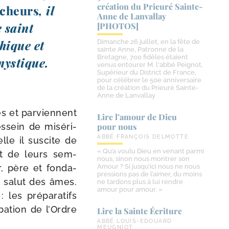
création du Prieuré Sainte-​
rêcheurs
, il
Anne de Lanvallay
e saint
[PHOTOS]
phique et
Dimanche 26 juillet, en la fête de
sainte Anne, Patronne de la
Bretagne, 700 fidèles étaient
 mystique.
venus entourer M. l'abbé Peignot,
Supérieur du District de France,
pour célébrer le 50e anniversaire
de la création du Prieuré Sainte-
Anne de Lanvallay
s et par­viennent
Lire l’amour de Dieu
s­sein de misé­ri­
pour nous
ABBÉ FRANÇOIS DELMOTTE
le il sus­cite de
« Qu’a voulu Dieu en venant parmi
t de leurs sem­
nous, sinon nous montrer son
, père et fon­da­
Amour ? Si jusqu’ici nous ne nous
pressions pas de l’aimer, du moins
le salut des âmes.
ne tardons plus à lui rendre
amour pour amour. »
les pré­pa­ra­tifs
obation de l’Ordre
Lire la Sainte Écriture
ABBÉ LOUIS-EDOUARD
MEUGNIOT