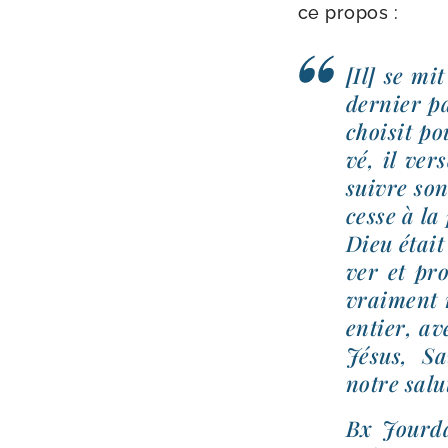
ce propos :
[Il] se mi
der­nier pa
choi­sit po
vé, il ver
suivre son 
cesse à la
Dieu était 
ver et pro
vrai­ment 
entier, av
Jésus, Sa
notre salut
Bx Jourd