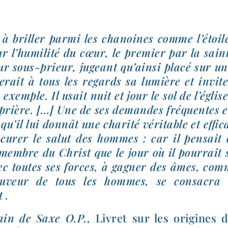
t à briller par­mi les cha­noines comme l’é­toil
r l’hu­mi­li­té du cœur, le pre­mier par la sain­
ur sous-​prieur, jugeant qu’ain­si pla­cé sur un 
­se­rait à tous les regards sa lumière et invi­t
exemple. Il usait nuit et jour le sol de l’é­gli
 prière. […] Une de ses demandes fré­quentes et 
qu’il lui don­nât une cha­ri­té véri­table et effi­
­cu­rer le salut des hommes : car il pen­sait 
membre du Christ que le jour où il pour­rait 
ec toutes ses forces, à gagner des âmes, com
uveur de tous les hommes, se consa­cra 
 .
ain de Saxe O.P.,
Livret sur les ori­gines 