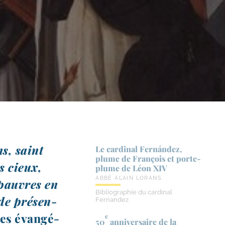
ns, saint
Le cardinal Fernández,
plume de François et porte-​
s cieux,
plume de Léon XIV
ABBÉ ALAIN LORANS
 pauvres en
Bibliographie du cardinal
de pré­sen­
Fernandez
des évan­gé­
e
50
anniversaire de la