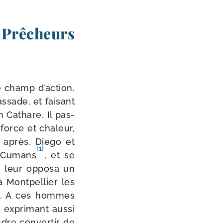
 Prêcheurs
ge champ d’action.
sade, et fai­sant
 Cathare. Il pas­
force et cha­leur,
u après, Diego et
[1]
s Cumans
, et se
I leur oppo­sa un
 à Montpellier les
ares. A ces hommes
 expri­mant aus­si
ndre conver­tir de