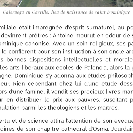
Caleruega en Castille, lieu de nais­sance de saint Dominique
­liale était impré­gnée d’esprit sur­na­tu­rel, au p
n devinrent prêtres : Antoine mou­rut en odeur de 
 Dominique cano­ni­sé. Avec un soin reli­gieux, ses p
le confièrent pour son ins­truc­tion à son oncle arch
es bonnes dis­po­si­tions intel­lec­tuelles et mor
 les arts libé­raux aux écoles de Palencia, alors la p
spagne. Dominique s’y adon­na aux études phi­lo­so­p
eur. Rien cepen­dant chez lui d’une étude des­s
rs d’une famine, il ven­dit ses pré­cieux livres man
ur en dis­tri­buer le prix aux pauvres, sus­ci­tan
la­tion par­mi les théo­lo­giens et les maîtres.
tu et de science atti­ra l’attention de son évêque,
noines de son cha­pitre cathé­dral d’Osma. Jourda