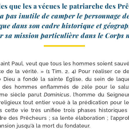
lles que les a vécues le patriarche des P
a pas inutile de cam­per le per­son­nage d
e dans son cadre his­to­rique et géo­gra­
 sa mis­sion par­ti­cu­lière dans le Corps
saint Paul, veut que tous les hommes soient sau­vé
e de la véri­té. » (1 Tim. 2, 4) Pour réa­li­ser ce de
e Dieu a fon­dé la sainte Église, du sein de laquel
le des hommes enflam­més de zèle pour le salu
Ième siècle parut
Dominicus
, l’homme du Seigneur
eli­gieux tout entier voué à la pré­di­ca­tion pour 
cette vie très uni­fiée trois phases his­to­riques : 
rdre des Prêcheurs ; sa lente éla­bo­ra­tion ; l’appr
n­sion jusqu’à la mort du fondateur.