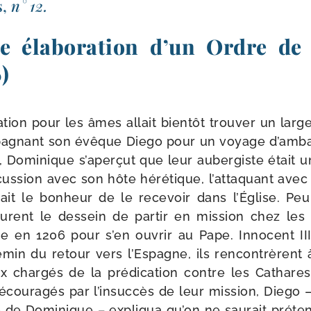
s,
n° 12.
te élaboration d’un Ordre de
)
a­tion pour les âmes allait bien­tôt trou­ver un lar
a­gnant son évêque Diego pour un voyage d’ambas
, Dominique s’aperçut que leur auber­giste était un
­cus­sion avec son hôte héré­tique, l’attaquant avec 
avait le bon­heur de le rece­voir dans l’Église. Pe
rent le des­sein de par­tir en mis­sion chez le
e en 1206 pour s’en ouvrir au Pape. Innocent II
­min du retour vers l’Espagne, ils ren­con­trèrent
caux char­gés de la pré­di­ca­tion contre les Cath
écou­ra­gés par l’insuccès de leur mis­sion, Diego –
 de Dominique – expli­qua qu’on ne sau­rait pré­te