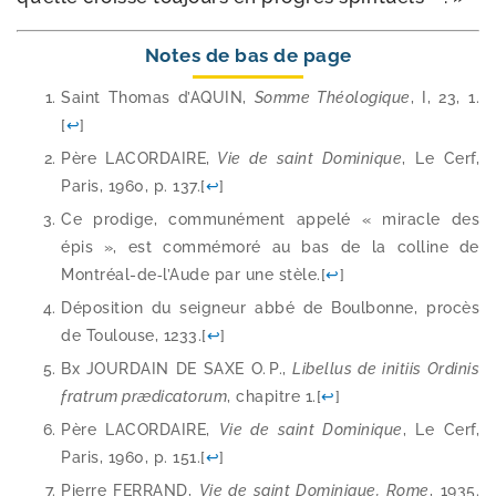
Notes de bas de page
Saint Thomas d’AQUIN,
Somme Théologique
, I, 23, 1.
[
↩
]
Père LACORDAIRE,
Vie de saint Dominique
, Le Cerf,
Paris, 1960, p. 137.
[
↩
]
Ce pro­dige, com­mu­né­ment appe­lé « miracle des
épis », est com­mé­mo­ré au bas de la col­line de
Montréal-de‑l’Aude par une stèle.
[
↩
]
Déposition du sei­gneur abbé de Boulbonne, pro­cès
de Toulouse, 1233.
[
↩
]
Bx JOURDAIN DE SAXE O. P.,
Libellus de ini­tiis Ordinis
fra­trum præ­di­ca­to­rum
, cha­pitre 1.
[
↩
]
Père LACORDAIRE,
Vie de saint Dominique
, Le Cerf,
Paris, 1960, p. 151.
[
↩
]
Pierre FERRAND,
Vie de saint Dominique, Rome
, 1935.