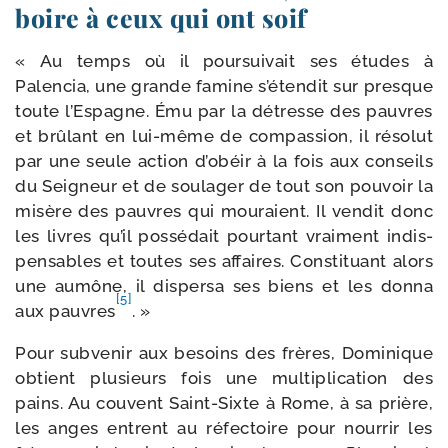
boire à ceux qui ont soif
« Au temps où il pour­sui­vait ses études à
Palencia, une grande famine s’étendit sur presque
toute l’Espagne. Ému par la détresse des pauvres
et brû­lant en lui-​même de com­pas­sion, il réso­lut
par une seule action d’obéir à la fois aux conseils
du Seigneur et de sou­la­ger de tout son pou­voir la
misère des pauvres qui mou­raient. Il ven­dit donc
les livres qu’il pos­sé­dait pour­tant vrai­ment indis­
pen­sables et toutes ses affaires. Constituant alors
une aumône, il dis­per­sa ses biens et les don­na
[5]
aux pauvres
. »
Pour sub­ve­nir aux besoins des frères, Dominique
obtient plu­sieurs fois une mul­ti­pli­ca­tion des
pains. Au couvent Saint-​Sixte à Rome, à sa prière,
les anges entrent au réfec­toire pour nour­rir les