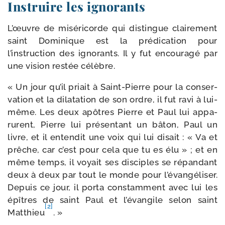
Instruire les ignorants
L’œuvre de misé­ri­corde qui dis­tingue clai­re­ment
saint Dominique est la pré­di­ca­tion pour
l’instruction des igno­rants. Il y fut encou­ra­gé par
une vision res­tée célèbre.
« Un jour qu’il priait à Saint-​Pierre pour la conser­
va­tion et la dila­ta­tion de son ordre, il fut ravi à lui-​
même. Les deux apôtres Pierre et Paul lui appa­
rurent, Pierre lui pré­sen­tant un bâton, Paul un
livre, et il enten­dit une voix qui lui disait : « Va et
prêche, car c’est pour cela que tu es élu » ; et en
même temps, il voyait ses dis­ciples se répan­dant
deux à deux par tout le monde pour l’évangéliser.
Depuis ce jour, il por­ta constam­ment avec lui les
épîtres de saint Paul et l’évangile selon saint
[2]
Matthieu
. »