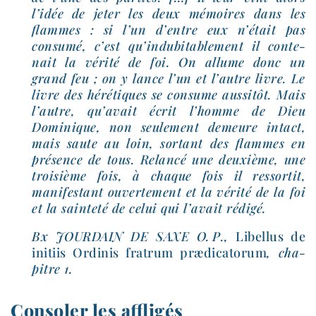
l’idée de jeter les deux mémoires dans les
flammes : si l’un d’entre eux n’était pas
consu­mé, c’est qu’indubitablement il conte­
nait la véri­té de foi. On allume donc un
grand feu ; on y lance l’un et l’autre livre. Le
livre des héré­tiques se consume aus­si­tôt. Mais
l’autre, qu’avait écrit l’homme de Dieu
Dominique, non seule­ment demeure intact,
mais saute au loin, sor­tant des flammes en
pré­sence de tous. Relancé une deuxième, une
troi­sième fois, à chaque fois il res­sor­tit,
mani­fes­tant ouver­te­ment et la véri­té de la foi
et la sain­te­té de celui qui l’avait rédigé.
Bx JOURDAIN DE SAXE O. P.,
Libellus de
ini­tiis Ordinis fra­trum præ­di­ca­to­rum
, cha­
pitre 1.
Consoler les affligés