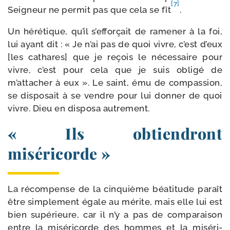
[7]
Seigneur ne per­mit pas que cela se fît
.
Un héré­tique, qu’il s’efforçait de rame­ner à la foi,
lui ayant dit : « Je n’ai pas de quoi vivre, c’est d’eux
[les cathares] que je reçois le néces­saire pour
vivre, c’est pour cela que je suis obli­gé de
m’attacher à eux ». Le saint, ému de com­pas­sion,
se dis­po­sait à se vendre pour lui don­ner de quoi
vivre. Dieu en dis­po­sa autrement.
« Ils obtiendront
miséricorde »
La récom­pense de la cin­quième béa­ti­tude paraît
être sim­ple­ment égale au mérite, mais elle lui est
bien supé­rieure, car il n’y a pas de com­pa­rai­son
entre la misé­ri­corde des hommes et la misé­ri­