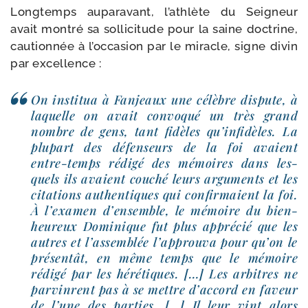
Longtemps aupa­ra­vant, l’athlète du Seigneur
avait mon­tré sa sol­li­ci­tude pour la saine doc­trine,
cau­tion­née à l’occasion par le miracle, signe divin
par excellence :
On ins­ti­tua à Fanjeaux une célèbre dis­pute, à
laquelle on avait convo­qué un très grand
nombre de gens, tant fidèles qu’infidèles. La
plu­part des défen­seurs de la foi avaient
entre-​temps rédi­gé des mémoires dans les­
quels ils avaient cou­ché leurs argu­ments et les
cita­tions authen­tiques qui confir­maient la foi.
À l’examen d’ensemble, le mémoire du bien­
heu­reux Dominique fut plus appré­cié que les
autres et l’assemblée l’approuva pour qu’on le
pré­sen­tât, en même temps que le mémoire
rédi­gé par les héré­tiques. […] Les arbitres ne
par­vinrent pas à se mettre d’accord en faveur
de l’une des par­ties. […] Il leur vint alors