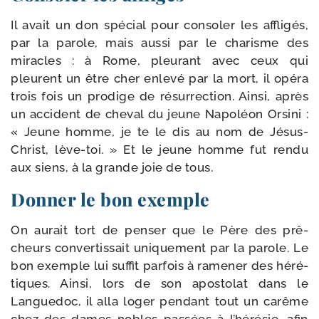
Il avait un don spé­cial pour conso­ler les affli­gés,
par la parole, mais aus­si par le cha­risme des
miracles : à Rome, pleu­rant avec ceux qui
pleurent un être cher enle­vé par la mort, il opé­ra
trois fois un pro­dige de résur­rec­tion. Ainsi, après
un acci­dent de che­val du jeune Napoléon Orsini :
« Jeune homme, je te le dis au nom de Jésus-​
Christ, lève-​toi. » Et le jeune homme fut ren­du
aux siens, à la grande joie de tous.
Donner le bon exemple
On aurait tort de pen­ser que le Père des prê­
cheurs conver­tis­sait uni­que­ment par la parole. Le
bon exemple lui suf­fit par­fois à rame­ner des héré­
tiques. Ainsi, lors de son apos­to­lat dans le
Languedoc, il alla loger pen­dant tout un carême