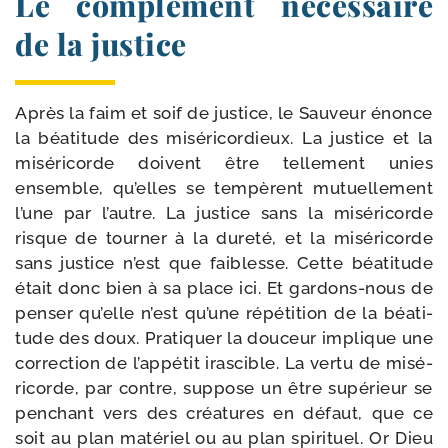
Le complément nécessaire
de la justice
Après la faim et soif de jus­tice, le Sauveur énonce
la béa­ti­tude des misé­ri­cor­dieux. La jus­tice et la
misé­ri­corde doivent être tel­le­ment unies
ensemble, qu’elles se tem­pèrent mutuel­le­ment
l’une par l’autre. La jus­tice sans la misé­ri­corde
risque de tour­ner à la dure­té, et la misé­ri­corde
sans jus­tice n’est que fai­blesse. Cette béa­ti­tude
était donc bien à sa place ici. Et gardons-​nous de
pen­ser qu’elle n’est qu’une répé­ti­tion de la béa­ti­
tude des doux. Pratiquer la dou­ceur implique une
cor­rec­tion de l’appétit iras­cible. La ver­tu de misé­
ri­corde, par contre, sup­pose un être supé­rieur se
pen­chant vers des créa­tures en défaut, que ce
soit au plan maté­riel ou au plan spi­ri­tuel. Or Dieu