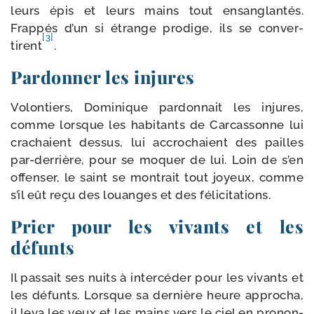
leurs épis et leurs mains tout ensan­glan­tés.
Frappés d’un si étrange pro­dige, ils se conver­
[3]
tirent
.
Pardonner les injures
Volontiers, Dominique par­don­nait les injures,
comme lorsque les habi­tants de Carcassonne lui
cra­chaient des­sus, lui accro­chaient des pailles
par-​derrière, pour se moquer de lui. Loin de s’en
offen­ser, le saint se mon­trait tout joyeux, comme
s’il eût reçu des louanges et des félicitations.
Prier pour les vivants et les
défunts
Il pas­sait ses nuits à inter­cé­der pour les vivants et
les défunts. Lorsque sa der­nière heure appro­cha,
il leva les yeux et les mains vers le ciel en pro­non­