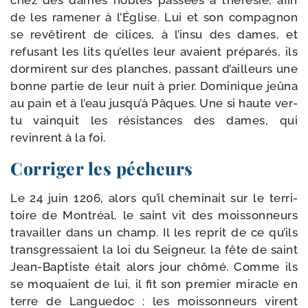
chez des dames nobles pas­sées à l’hérésie, afin
de les rame­ner à l’Église. Lui et son com­pa­gnon
se revê­tirent de cilices, à l’insu des dames, et
refu­sant les lits qu’elles leur avaient pré­pa­rés, ils
dor­mirent sur des planches, pas­sant d’ailleurs une
bonne par­tie de leur nuit à prier. Dominique jeû­na
au pain et à l’eau jusqu’à Pâques. Une si haute ver­
tu vain­quit les résis­tances des dames, qui
revinrent à la foi.
Corriger les pécheurs
Le 24 juin 1206, alors qu’il che­mi­nait sur le ter­ri­
toire de Montréal, le saint vit des mois­son­neurs
tra­vailler dans un champ. Il les reprit de ce qu’ils
trans­gres­saient la loi du Seigneur, la fête de saint
Jean-​Baptiste était alors jour chô­mé. Comme ils
se moquaient de lui, il fit son pre­mier miracle en
terre de Languedoc : les mois­son­neurs virent