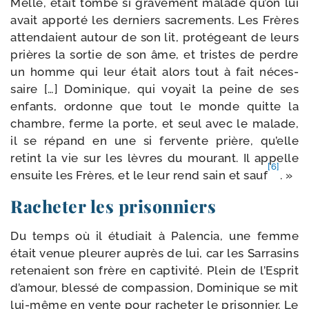
Melle, était tom­bé si gra­ve­ment malade qu’on lui
avait appor­té les der­niers sacre­ments. Les Frères
atten­daient autour de son lit, pro­té­geant de leurs
prières la sor­tie de son âme, et tristes de perdre
un homme qui leur était alors tout à fait néces­
saire […] Dominique, qui voyait la peine de ses
enfants, ordonne que tout le monde quitte la
chambre, ferme la porte, et seul avec le malade,
il se répand en une si fer­vente prière, qu’elle
retint la vie sur les lèvres du mou­rant. Il appelle
[6]
ensuite les Frères, et le leur rend sain et sauf
. »
Racheter les prisonniers
Du temps où il étu­diait à Palencia, une femme
était venue pleu­rer auprès de lui, car les Sarrasins
rete­naient son frère en cap­ti­vi­té. Plein de l’Esprit
d’amour, bles­sé de com­pas­sion, Dominique se mit
lui-​même en vente pour rache­ter le pri­son­nier. Le