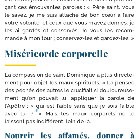
çant ces émou­vantes paroles : « Père saint, vous
le savez, je me suis atta­ché de bon cœur à faire
votre volon­té, et ceux que vous m’avez don­nés, je
les ai gar­dés et conser­vés. Je vous les recom­
mande à mon tour ; conservez-​les et gardez-les. »
Miséricorde corporelle
La com­pas­sion de saint Dominique a plus direc­te­
ment pour objet les maux spi­ri­tuels. « La pen­sée
des péchés des autres le cru­ci­fiait si dou­lou­reu­se­
ment qu’on pou­vait lui appli­quer la parole de
l’Apôtre : « qui est faible sans que je sois faible
[4]
avec lui ?
» Mais les maux cor­po­rels ne le
laissent pas indif­fé­rent, loin de là.
Nourrir les affamés, donner à