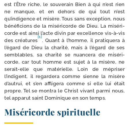
est l’Être riche, le sou­ve­rain Bien à qui n’est rien
ne manque, et en dehors de qui tout n’est
qu’indigence et misère. Tous sans excep­tion, nous
béné­fi­cions de la misé­ri­corde de Dieu. La misé­ri­
corde est ain­si l’acte divin par excel­lence vis-​à-​vis
[1]
des créa­tures
. Quant à l’homme, il pra­ti­que­ra à
l’égard de Dieu la cha­ri­té, mais à l’égard de ses
sem­blables, sa cha­ri­té se nuan­ce­ra de misé­ri­
corde, car tout homme est sujet à la misère, ne
serait-​elle que maté­rielle. Loin de mépri­ser
l’indigent, il regar­de­ra comme sienne la misère
d’autrui, et s’en affli­ge­ra comme si elle lui était
propre. Tel se mon­tra le Christ vivant par­mi nous,
tel appa­rut saint Dominique en son temps.
Miséricorde spirituelle