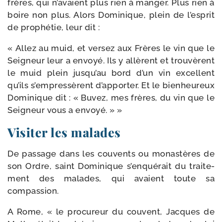
frères, qui n’avaient plus rien à man­ger. Plus rien à
boire non plus. Alors Dominique, plein de l’esprit
de pro­phé­tie, leur dit :
« Allez au muid, et ver­sez aux Frères le vin que le
Seigneur leur a envoyé. Ils y allèrent et trou­vèrent
le muid plein jusqu’au bord d’un vin excellent
qu’ils s’empressèrent d’apporter. Et le bien­heu­reux
Dominique dit : « Buvez, mes frères, du vin que le
Seigneur vous a envoyé. » »
Visiter les malades
De pas­sage dans les cou­vents ou monas­tères de
son Ordre, saint Dominique s’enquérait du trai­te­
ment des malades, qui avaient toute sa
compassion.
A Rome, « le pro­cu­reur du couvent, Jacques de