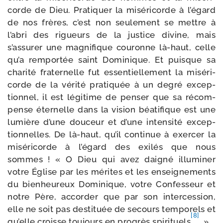
corde de Dieu. Pratiquer la misé­ri­corde à l’égard
de nos frères, c’est non seule­ment se mettre à
l’abri des rigueurs de la jus­tice divine, mais
s’assurer une magni­fique cou­ronne là-​haut, celle
qu’a rem­por­tée saint Dominique. Et puisque sa
cha­ri­té fra­ter­nelle fut essen­tiel­le­ment la misé­ri­
corde de la véri­té pra­ti­quée à un degré excep­
tion­nel, il est légi­time de pen­ser que sa récom­
pense éter­nelle dans la vision béa­ti­fique est une
lumière d’une dou­ceur et d’une inten­si­té excep­
tion­nelles. De là-​haut, qu’il conti­nue à exer­cer la
misé­ri­corde à l’égard des exi­lés que nous
sommes ! « O Dieu qui avez dai­gné illu­mi­ner
votre Église par les mérites et les ensei­gne­ments
du bien­heu­reux Dominique, votre Confesseur et
notre Père, accor­der que par son inter­ces­sion,
elle ne soit pas des­ti­tuée de secours tem­po­rels et
[8]
qu’elle croisse tou­jours en pro­grès spi­ri­tuels
. »