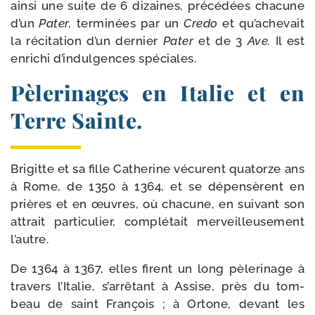
ain­si une suite de 6 dizaines, pré­cédées cha­cune
d’un
Pater,
ter­mi­nées par un
Credo
et qu’achevait
la réci­ta­tion d’un der­nier
Pater
et de 3
Ave.
Il est
enri­chi d’indul­gences spéciales.
Pèlerinages en Italie et en
Terre Sainte.
Brigitte et sa fille Catherine vécurent qua­torze ans
à Rome, de 1350 à 1364, et se dépen­sèrent en
prières et en œuvres, où cha­cune, en sui­vant son
attrait par­ti­cu­lier, com­plé­tait mer­veilleu­se­ment
l’autre.
De 1364 à 1367, elles firent un long pèle­ri­nage à
tra­vers l’Italie, s’arrêtant à Assise, près du tom­
beau de saint François ; à Ortone, devant les