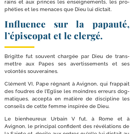
rains et aux princes les ensei­gne­ments, les pro­
phé­ties et les menaces que Dieu lui dictait.
Influence sur la papauté,
l’épiscopat et le clergé.
Brigitte fut sou­vent char­gée par Dieu de trans­
mettre aux Papes ses aver­tis­se­ments et ses
volon­tés souveraines.
Clément VI, Pape régnant à Avignon, qui frap­pait
des foudres de l’Eglise les moindres erreurs dog­
ma­tiques, accep­ta en matière de dis­ci­pline les
conseils de cette femme ins­pi­rée de Dieu.
Le bien­heu­reux Urbain V fut, à Rome et à
Avignon, le prin­ci­pal confi­dent des révé­la­tions de
la Sainte et, docile aux ordres qu’elle lui dic­tait au