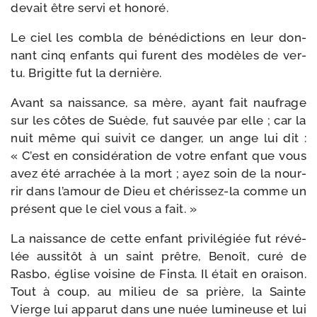
devait être ser­vi et honoré.
Le ciel les com­bla de béné­dic­tions en leur don­
nant cinq enfants qui furent des modèles de ver­
tu. Brigitte fut la dernière.
Avant sa nais­sance, sa mère, ayant fait nau­frage
sur les côtes de Suède, fut sau­vée par elle ; car la
nuit même qui sui­vit ce dan­ger, un ange lui dit :
« C’est en consi­dé­ra­tion de votre enfant que vous
avez été arra­chée à la mort ; ayez soin de la nour­
rir dans l’amour de Dieu et chérissez-​la comme un
pré­sent que le ciel vous a fait. »
La nais­sance de cette enfant pri­vi­lé­giée fut révé­
lée aus­si­tôt à un saint prêtre, Benoît, curé de
Rasbo, église voi­sine de Finsta. Il était en orai­son.
Tout à coup, au milieu de sa prière, la Sainte
Vierge lui appa­rut dans une nuée lumi­neuse et lui