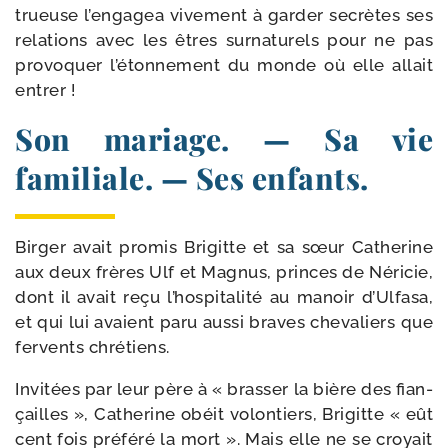
trueuse l’engagea vive­ment à gar­der secrètes ses
rela­tions avec les êtres sur­na­tu­rels pour ne pas
pro­vo­quer l’étonnement du monde où elle allait
entrer !
Son mariage. — Sa vie
familiale. — Ses enfants.
Birger avait pro­mis Brigitte et sa sœur Catherine
aux deux frères Ulf et Magnus, princes de Néricie,
dont il avait reçu l’hos­pi­ta­li­té au manoir d’Ulfasa,
et qui lui avaient paru aus­si braves che­va­liers que
fer­vents chrétiens.
Invitées par leur père à « bras­ser la bière des fian­
çailles », Cathe­rine obéit volon­tiers, Brigitte « eût
cent fois pré­fé­ré la mort ». Mais elle ne se croyait