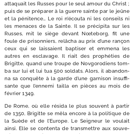
atta­quait les Russes pour le seul amour du Christ ;
puis de se pré­pa­rer à la guerre sainte par le jeûne
et la péni­tence… Le roi n’écouta ni les conseils ni
les menaces de la Sainte. Il se pré­ci­pi­ta sur les
Russes, mit le siège devant Nœteborg, fit une
foule de pri­son­niers, relâ­cha au prix d’une ran­çon
ceux qui se lais­saient bap­ti­ser et emme­na les
autres en escla­vage. Il riait des pro­phé­ties de
Brigitte, quand une troupe de Novgorodiens tom­
ba sur lui et lui tua 500 sol­dats. Alors, il aban­don­
na sa conquête à la garde d’une gar­ni­son insuf­fi­
sante que l’ennemi tailla en pièces au mois de
février 1349.
De Rome, où elle rési­da le plus sou­vent à par­tir
de 1350, Brigitte se mêla encore à la poli­tique de
la Suède et de l’Europe. Le Seigneur le vou­lait
ain­si. Elle se conten­ta de trans­mettre aux sou­ve­