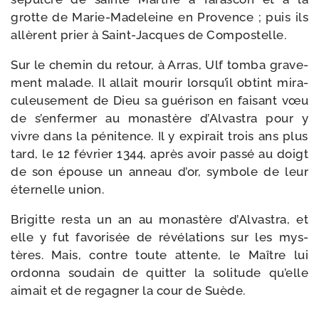
grotte de Marie-​Madeleine en Provence ; puis ils
allèrent prier à Saint-​Jacques de Compostelle.
Sur le che­min du retour, à Arras, Ulf tom­ba gra­ve­
ment malade. Il allait mou­rir lorsqu’il obtint mira­
cu­leu­se­ment de Dieu sa gué­ri­son en fai­sant vœu
de s’enfermer au monas­tère d’Alvastra pour y
vivre dans la péni­tence. Il y expi­rait trois ans plus
tard, le 12 février 1344, après avoir pas­sé au doigt
de son épouse un anneau d’or, sym­bole de leur
éter­nelle union.
Brigitte res­ta un an au monas­tère d’Alvastra, et
elle y fut favo­risée de révé­la­tions sur les mys­
tères. Mais, contre toute attente, le Maître lui
ordon­na sou­dain de quit­ter la soli­tude qu’elle
aimait et de rega­gner la cour de Suède.