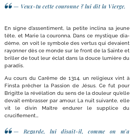
— Veux-​tu cette cou­ronne ? lui dit la Vierge.
En signe d’assentiment, la petite incli­na sa jeune
tête, et Marie la cou­ron­na. Dans ce mys­tique dia­
dème, on voit le sym­bole des ver­tus qui devaient
rayon­ner dès ce monde sur le front de la Sainte et
briller de tout leur éclat dans la douce lumière du
paradis.
Au cours du Carême de 1314, un reli­gieux vint à
Finsta prê­cher la Passion de Jésus. Ce fut pour
Brigitte la révé­la­tion du sens de la dou­leur qu’elle
devait embras­ser par amour. La nuit sui­vante, elle
vit le divin Maître endu­rer le sup­plice du
crucifiement…
— Regarde, lui disait-​il, comme on m’a