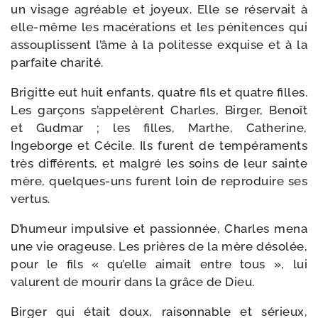
un visage agréable et joyeux. Elle se réser­vait à
elle-​même les macé­ra­tions et les péni­tences qui
assou­plissent l’âme à la poli­tesse exquise et à la
par­faite charité.
Brigitte eut huit enfants, quatre fils et quatre filles.
Les gar­çons s’appelèrent Charles, Birger, Benoît
et Gudmar ; les filles, Marthe, Catherine,
Ingeborge et Cécile. Ils furent de tem­pé­ra­ments
très dif­fé­rents, et mal­gré les soins de leur sainte
mère, quelques-​uns furent loin de repro­duire ses
vertus.
D’humeur impul­sive et pas­sion­née, Charles mena
une vie ora­geuse. Les prières de la mère déso­lée,
pour le fils « qu’elle aimait entre tous », lui
valurent de mou­rir dans la grâce de Dieu.
Birger qui était doux, rai­son­nable et sérieux,