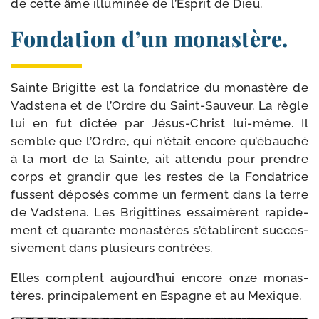
de cette âme illu­mi­née de l’Esprit de Dieu.
Fondation d’un monastère.
Sainte Brigitte est la fon­da­trice du monas­tère de
Vadstena et de l’Ordre du Saint-​Sauveur. La règle
lui en fut dic­tée par Jésus-​Christ lui-​même. Il
semble que l’Ordre, qui n’était encore qu’ébauché
à la mort de la Sainte, ait atten­du pour prendre
corps et gran­dir que les restes de la Fondatrice
fussent dépo­sés comme un ferment dans la terre
de Vadstena. Les Brigittines essai­mèrent rapi­de­
ment et qua­rante monas­tères s’établirent suc­ces­
si­ve­ment dans plu­sieurs contrées.
Elles comptent aujourd’hui encore onze monas­
tères, principale­ment en Espagne et au Mexique.