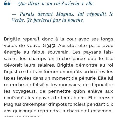
— Que dirai-​je au roi ? s’écria-t-elle.
— Parais devant Magnus, lui répon­dit le
Verbe. Je par­le­rai par ta bouche.
Brigitte repa­raît donc à la cour avec ses longs
voiles de veuve (1345). Aussitôt elle parle avec
éner­gie au faible sou­ve­rain. Les pay­sans lais­
saient les champs en friche parce que le fisc
dévo­rait leurs salaires. Brigitte démontre au roi
l’injustice de trans­for­mer en impôts ordi­naires les
taxes levées dans un moment de pénu­rie. Elle lui
reproche de fal­si­fier les mon­naies, de dépouiller
les voya­geurs, de per­mettre qu’on enlève aux
nau­fra­gés les épaves de leurs biens. Elle presse
Magnus d’exempter d’impôts fon­ciers pen­dant dix
ans qui­conque repren­dra la char­rue et ense­men­