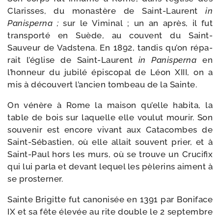
Clarisses, du monas­tère de Saint-​Laurent
in
Panisperna ;
sur le Viminal ; un an après, il fut
trans­por­té en Suède, au couvent du Saint-​
Sauveur de Vadstena. En 1892, tan­dis qu’on répa­
rait l’église de Saint-​Laurent
in Panisperna
en
l’honneur du jubi­lé épis­co­pal de Léon XIII, on a
mis à décou­vert l’ancien tom­beau de la Sainte.
On vénère à Rome la mai­son qu’elle habi­ta, la
table de bois sur laquelle elle vou­lut mou­rir. Son
sou­ve­nir est encore vivant aux Cata­combes de
Saint-​Sébastien, où elle allait sou­vent prier, et à
Saint-​Paul hors les murs, où se trouve un Crucifix
qui lui par­la et devant lequel les pèle­rins aiment à
se prosterner.
Sainte Brigitte fut cano­ni­sée en 1391 par Boniface
IX et sa fête éle­vée au rite double le 2 sep­tembre