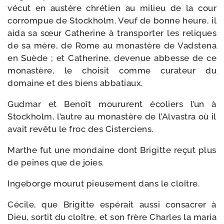
vécut en aus­tère chré­tien au milieu de la cour
cor­rom­pue de Stockholm. Veuf de bonne heure, il
aida sa sœur Catherine à trans­por­ter les reliques
de sa mère, de Rome au monas­tère de Vadstena
en Suède ; et Catherine, deve­nue abbesse de ce
monas­tère, le choi­sit comme cura­teur du
domaine et des biens abbatiaux.
Gudmar et Benoît mou­rurent éco­liers l’un à
Stockholm, l’autre au monas­tère de l’Alvastra où il
avait revê­tu le froc des Cisterciens.
Marthe fut une mon­daine dont Brigitte reçut plus
de peines que de joies.
Ingeborge mou­rut pieu­se­ment dans le cloître.
Cécile, que Brigitte espé­rait aus­si consa­crer à
Dieu, sor­tit du cloître, et son frère Charles la maria