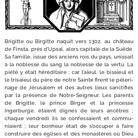
Brigitte ou Birgitte naquit vers 1302, au châ­teau
de Finsta, près d’Upsal, alors capi­tale de la Suède.
Sa famille, issue des anciens rois du pays, unis­sait
à la noblesse du sang la noblesse de la ver­tu. La
pié­té y était héré­di­taire ; car l’aïeul, le bis­aïeul et
le tri­saïeul du père de notre Sainte firent le pèle­ri­
nage de Jérusalem et des autres lieux sanc­ti­fiés
par la pré­sence de Notre-​Seigneur. Les parents
de Brigitte, le prince Birger et la prin­cesse
Ingerburge, étaient dignes de leurs ancêtres ;
chaque ven­dredi ils se confes­saient et com­mu­
niaient ; leur bon­heur était de s’occuper à faire
construire des églises et des monas­tères où Dieu