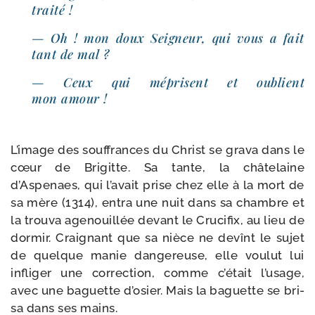
traité !
— Oh ! mon doux Seigneur, qui vous a fait
tant de mal ?
— Ceux qui méprisent et oublient
mon amour !
L’image des souf­frances du Christ se gra­va dans le
cœur de Bri­gitte. Sa tante, la châ­te­laine
d’Aspenaes, qui l’avait prise chez elle à la mort de
sa mère (1314), entra une nuit dans sa chambre et
la trou­va age­nouillée devant le Crucifix, au lieu de
dor­mir. Craignant que sa nièce ne devînt le sujet
de quelque manie dan­ge­reuse, elle vou­lut lui
infli­ger une cor­rec­tion, comme c’était l’usage,
avec une baguette d’osier. Mais la baguette se bri­
sa dans ses mains.