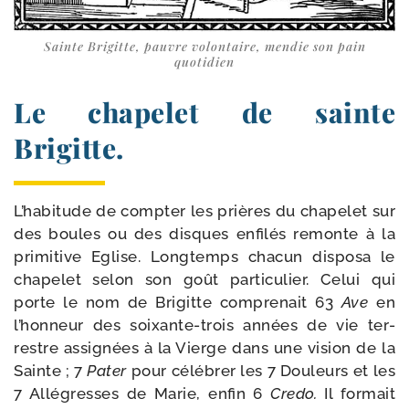
Sainte Brigitte, pauvre volon­taire, men­die son pain
quotidien
Le chapelet de sainte
Brigitte.
L’habitude de comp­ter les prières du cha­pe­let sur
des boules ou des disques enfi­lés remonte à la
pri­mi­tive Eglise. Longtemps cha­cun dis­po­sa le
cha­pe­let selon son goût par­ti­cu­lier. Celui qui
porte le nom de Brigitte com­pre­nait 63
Ave
en
l’honneur des soixante-​trois années de vie ter­
restre assi­gnées à la Vierge dans une vision de la
Sainte ; 7
Pater
pour célé­brer les 7 Douleurs et les
7 Allégresses de Marie, enfin 6
Credo.
Il for­mait