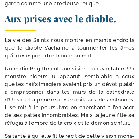
gar­da comme une pré­cieuse relique.
Aux prises avec le diable.
La vie des Saints nous montre en maints endroits
que le diable s’acharne à tour­men­ter les âmes
qu’il déses­père d’entraîner au mal.
Un matin Brigitte eut une vision épou­van­table. Un
monstre hideux lui appa­rut, sem­blable à ceux
que les naïfs ima­giers avaient pris un dévot plai­sir
à empri­son­ner dans les murs de la cathé­drale
d’Upsal et à pendre aux cha­pi­teaux des colonnes.
Il se mit à la pour­suivre en cher­chant à l’enlacer
de ses pattes innom­brables. Mais la jeune fille se
réfu­gia à l’ombre de la croix et le démon s’enfuit.
Sa tante à qui elle fit le récit de cette vision mons­