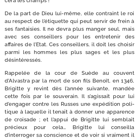
ce­ra les champs !
De la part de Dieu lui-​même, elle contraint le roi
au res­pect de l’étiquette qui peut ser­vir de frein à
ses fan­tai­sies. Il ne devra plus man­ger seul, mais
avec ses conseillers pour les entre­te­nir des
affaires de l’Etat. Ces conseillers, il doit les choi­sir
par­mi les hommes les plus sages et les plus
désintéressés.
Rappelée de la cour de Suède au couvent
d’Alvastra par la mort de son fils Benoît, en 1346,
Brigitte y revint dès l’année sui­vante, man­dée
cette fois par le sou­ve­rain. Il s’agissait pour lui
d’engager contre les Russes une expé­di­tion poli­
tique à laquelle il tenait à don­ner une appa­rence
de croi­sade ; et l’appui de Brigitte lui sem­blait
pré­cieux pour cela… Brigitte lui conseilla
d’interroger sa con­science et de voir si vrai­ment il