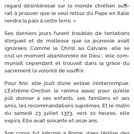
regard dés­in­té­res­sé sur le monde chré­tien suf­fi­
rait à prou­ver que le seul retour du Pape en Italie
ren­dra la paix à cette terre. »
Ses der­niers jours furent trou­blés de ten­ta­tions
d’orgueil et de mol­lesse que sa jeu­nesse avait
igno­rées. Comme le Christ au Cal­vaire, elle se
crut un moment aban­don­née de Dieu ; elle com­
mu­niait cepen­dant et trou­vait dans la grâce du
sacre­ment la volon­té de souffrir.
Pour finir, elle jouit d’une extase inin­ter­rom­pue.
L’Extrême-Onction la rani­ma assez pour qu’elle
pût don­ner à ses enfants, ses fami­liers et ses
amis, les recom­man­da­tions suprêmes. Et le matin
du same­di 23 juillet 1373, vers 10 heures, elle
expi­ra. Elle avait soixante et onze ans.
Son corps fut inhu­mé à Rome, dans l’église des