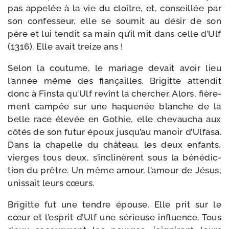
pas appe­lée à la vie du cloître, et, conseillée par
son confes­seur, elle se sou­mit au désir de son
père et lui ten­dit sa main qu’il mit dans celle d’Ulf
(1316). Elle avait treize ans !
Selon la cou­tume, le mariage devait avoir lieu
l’année même des fian­çailles. Brigitte atten­dit
donc à Finsta qu’Ulf revînt la cher­cher. Alors, fiè­re­
ment cam­pée sur une haque­née blanche de la
belle race éle­vée en Gothie, elle che­vau­cha aux
côtés de son futur époux jus­qu’au manoir d’Ulfasa.
Dans la cha­pelle du châ­teau, les deux enfants,
vierges tous deux, s’inclinèrent sous la béné­dic­
tion du prêtre. Un même amour, l’amour de Jésus,
unis­sait leurs cœurs.
Brigitte fut une tendre épouse. Elle prit sur le
cœur et l’esprit d’Ulf une sérieuse influence. Tous