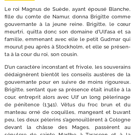
Le roi Magnus de Suède, ayant épou­sé Blanche,
fille du comte de Namur, don­na Brigitte comme
gou­ver­nante à la jeune reine. Bri­gitte, le cœur
meur­tri, quit­ta donc son domaine d’Ulfasa et sa
famille, emme­nant avec elle le petit Gudmar qui
mou­rut peu après à Stockholm, et elle se pré­sen­
ta à la cour du roi, son cousin.
D’un carac­tère incons­tant et fri­vole, les sou­ve­rains
dédai­gnèrent bien­tôt les conseils aus­tères de la
gou­ver­nante pour en suivre de moins rigou­reux.
Brigitte, sen­tant que sa pré­sence était inutile à la
cour, entre­prit alors avec Ulf un long pèle­ri­nage
de péni­tence (1341). Vêtus du froc brun et du
man­teau orné de coquilles, man­geant et buvant
peu, les deux pèle­rins s’agenouillèrent à Cologne
devant la châsse des Mages, pas­sèrent au
sépulcre de sainte Marthe à Tarascon et à la