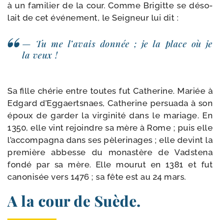
à un fami­lier de la cour. Comme Brigitte se déso­
lait de cet évé­ne­ment, le Seigneur lui dit :
— Tu me l’avais don­née ; je la place où je
la veux !
Sa fille ché­rie entre toutes fut Catherine. Mariée à
Edgard d’Eggaertsnaes, Catherine per­sua­da à son
époux de gar­der la vir­ginité dans le mariage. En
1350, elle vint rejoindre sa mère à Rome ; puis elle
l’accompagna dans ses pèle­ri­nages ; elle devint la
pre­mière abbesse du monas­tère de Vadstena
fon­dé par sa mère. Elle mou­rut en 1381 et fut
cano­ni­sée vers 1476 ; sa fête est au 24 mars.
A la cour de Suède.