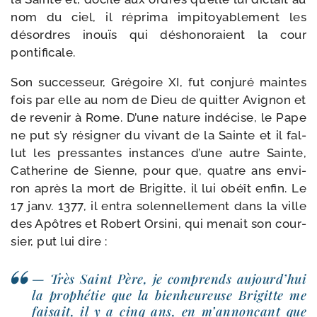
nom du ciel, il répri­ma impi­toya­ble­ment les
désordres inouïs qui désho­no­raient la cour
pontificale.
Son suc­ces­seur, Grégoire XI, fut conju­ré maintes
fois par elle au nom de Dieu de quit­ter Avignon et
de reve­nir à Rome. D’une nature indé­cise, le Pape
ne put s’y rési­gner du vivant de la Sainte et il fal­
lut les pres­santes ins­tances d’une autre Sainte,
Catherine de Sienne, pour que, quatre ans envi­
ron après la mort de Brigitte, il lui obéît enfin. Le
17 janv. 1377, il entra solen­nel­le­ment dans la ville
des Apôtres et Robert Orsini, qui menait son cour­
sier, put lui dire :
— Très Saint Père, je com­prends aujourd’hui
la pro­phé­tie que la bien­heu­reuse Brigitte me
fai­sait, il y a cinq ans, en m’annonçant que