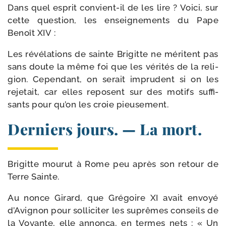
Dans quel esprit convient-​il de les lire ? Voici, sur
cette ques­tion, les ensei­gne­ments du Pape
Benoît XIV :
Les révé­la­tions de sainte Brigitte ne méritent pas
sans doute la même foi que les véri­tés de la reli­
gion. Cependant, on serait impru­dent si on les
reje­tait, car elles reposent sur des motifs suf­fi­
sants pour qu’on les croie pieusement.
Derniers jours. — La mort.
Brigitte mou­rut à Rome peu après son retour de
Terre Sainte.
Au nonce Girard, que Grégoire XI avait envoyé
d’Avignon pour sol­li­ci­ter les suprêmes conseils de
la Voyante, elle annon­ça, en termes nets : « Un