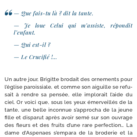
— Que fais-​tu là ? dit la tante.
— Je loue Celui qui m’assiste, répon­dit
l’enfant.
— Qui est-il ?
— Le Crucifié !…
Un autre jour, Brigitte bro­dait des orne­ments pour
l’église parois­siale, et comme son aiguille se refu­
sait à rendre sa pen­sée, elle implo­rait l’aide du
ciel. Or voi­ci que, sous les yeux émer­veillés de la
tante, une belle incon­nue s’approcha de la jeune
fille et dis­pa­rut après avoir semé sur son ouvrage
des fleurs et des fruits d’une rare per­fection… La
dame d’Aspenaes s’empara de la bro­de­rie et la