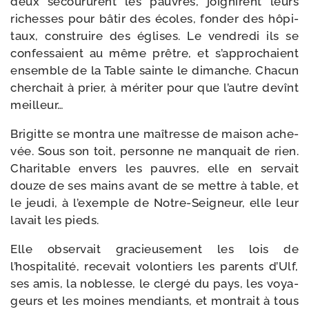
deux secou­rurent les pauvres, joi­gnirent leurs
richesses pour bâtir des écoles, fon­der des hôpi­
taux, construire des églises. Le ven­dre­di ils se
confes­saient au même prêtre, et s’approchaient
ensemble de la Table sainte le dimanche. Chacun
cher­chait à prier, à méri­ter pour que l’autre devînt
meilleur…
Brigitte se mon­tra une maî­tresse de mai­son ache­
vée. Sous son toit, per­sonne ne man­quait de rien.
Charitable envers les pauvres, elle en ser­vait
douze de ses mains avant de se mettre à table, et
le jeu­di, à l’exemple de Notre-​Seigneur, elle leur
lavait les pieds.
Elle obser­vait gra­cieu­se­ment les lois de
l’hospitalité, rece­vait volon­tiers les parents d’Ulf,
ses amis, la noblesse, le cler­gé du pays, les voya­
geurs et les moines men­diants, et mon­trait à tous