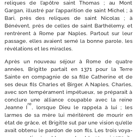
reliques de l’apôtre saint Thomas ; au Mont
Gargan, illus­tré par l’apparition de saint Michel ; à
Bari, près des reliques de saint Nicolas ; à
Bénévent, près de celles de saint Barthélemy, et
ren­trèrent à Rome par Naples. Partout sur leur
pas­sage, elles avaient semé la bonne parole, les
révé­la­tions et les miracles.
Après un nou­veau séjour à Rome de quatre
années, Brigitte par­tait en 1371 pour la Terre
Sainte en com­pa­gnie de sa fille Catherine et de
ses deux fils Charles et Birger. A Naples, Charles,
avec son tem­pérament impé­tueux, se pré­pa­rait à
conclure une alliance cou­pable avec la reine
re
Jeanne I
, lorsque Dieu le rap­pe­la à lui ; les
larmes de sa mère lui méri­tèrent de mou­rir en
état de grâce, et Brigitte sut par une vision qu’elle
avait obte­nu le par­don de son fils. Les trois voya­