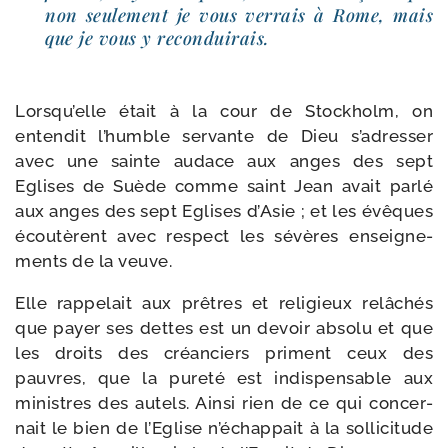
non seule­ment je vous ver­rais à Rome, mais
que je vous y reconduirais.
Lorsqu’elle était à la cour de Stockholm, on
enten­dit l’humble ser­vante de Dieu s’adresser
avec une sainte audace aux anges des sept
Eglises de Suède comme saint Jean avait par­lé
aux anges des sept Eglises d’Asie ; et les évêques
écou­tèrent avec res­pect les sévères ensei­gne­
ments de la veuve.
Elle rap­pe­lait aux prêtres et reli­gieux relâ­chés
que payer ses dettes est un devoir abso­lu et que
les droits des créan­ciers priment ceux des
pauvres, que la pure­té est indis­pen­sable aux
ministres des autels. Ainsi rien de ce qui concer­
nait le bien de l’Eglise n’échappait à la sol­li­ci­tude