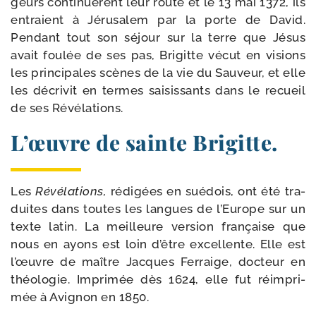
geurs conti­nuèrent leur route et le 13 mai 1372, ils
entraient à Jérusalem par la porte de David.
Pendant tout son séjour sur la terre que Jésus
avait fou­lée de ses pas, Brigitte vécut en visions
les prin­ci­pales scènes de la vie du Sauveur, et elle
les décri­vit en termes sai­sis­sants dans le recueil
de ses Révélations.
L’œuvre de sainte Brigitte.
Les
Révélations,
rédi­gées en sué­dois, ont été tra­
duites dans toutes les langues de l’Europe sur un
texte latin. La meilleure ver­sion fran­çaise que
nous en ayons est loin d’être excel­lente. Elle est
l’œuvre de maître Jacques Ferraige, doc­teur en
théo­lo­gie. Imprimée dès 1624, elle fut réim­pri­
mée à Avignon en 1850.