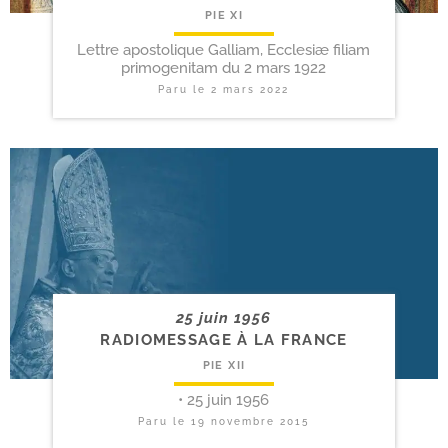
PIE XI
Lettre apostolique Galliam, Ecclesiæ filiam
primogenitam du 2 mars 1922
Paru le
2 mars 2022
25 juin 1956
RADIOMESSAGE À LA FRANCE
PIE XII
• 25 juin 1956
Paru le
19 novembre 2015