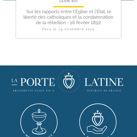
LÉON XIII
Sur les rapports entre l'Église et l'État, la
liberté des catholiques et la condamnation
de la rébellion • 16 février 1892
Paru le
19 novembre 2015