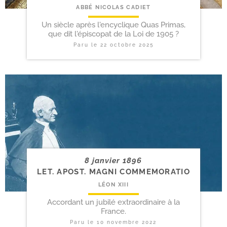
ABBÉ NICOLAS CADIET
Un siècle après l'encyclique Quas Primas,
que dit l'épiscopat de la Loi de 1905 ?
Paru le
22 octobre 2025
8 janvier 1896
LET. APOST. MAGNI COMMEMORATIO
LÉON XIII
Accordant un jubilé extraordinaire à la
France.
Paru le
10 novembre 2022