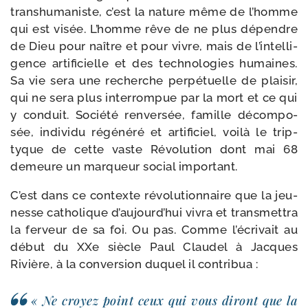
trans­hu­ma­niste, c’est la nature même de l’homme
qui est visée. L’homme rêve de ne plus dépendre
de Dieu pour naître et pour vivre, mais de l’in­tel­li­
gence arti­fi­cielle et des tech­no­lo­gies humaines.
Sa vie sera une recherche per­pé­tuelle de plai­sir,
qui ne sera plus inter­rom­pue par la mort et ce qui
y conduit. Société ren­ver­sée, famille décom­po­
sée, indi­vi­du régé­né­ré et arti­fi­ciel, voi­là le trip­
tyque de cette vaste Révolution dont mai 68
demeure un mar­queur social important.
C’est dans ce contexte révo­lu­tion­naire que la jeu­
nesse catho­lique d’au­jourd’­hui vivra et trans­met­tra
la fer­veur de sa foi. Ou pas. Comme l’é­cri­vait au
début du XXe siècle Paul Claudel à Jacques
Rivière, à la conver­sion duquel il contribua :
« Ne croyez point ceux qui vous diront que la