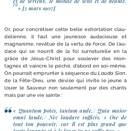
et de sérieux, le monde de sens et de beau­té.
[5]
» [3 mars 1907]
Or, pour concré­ti­ser cette belle exhor­ta­tion clau­
dé­lienne, il faut une jeu­nesse auda­cieuse et
magna­nime, revê­tue de la ver­tu de force. De l’au­
dace qui se nour­rit de la foi sur­na­tu­relle en la
grâce de Jésus-​Christ pour sou­le­ver des mon­
tagnes et vaincre le péché, d’a­bord en soi-​même.
On pour­rait emprun­ter à séquence du
Lauda Sion
,
de la Fête-​Dieu, une devise qui invite le jeune à
louer le Sauveur non seule­ment par des chants
mais par une vie sainte :
« Quantum potes, tan­tum aude,/ Quia maior
omni Iaude,/ Nec lau­dare suf­fi­cis. « Ose de
tout ton pou­voir, car Il est plus grand que
toute louange et à le louer tu ne suf­fis pas. »