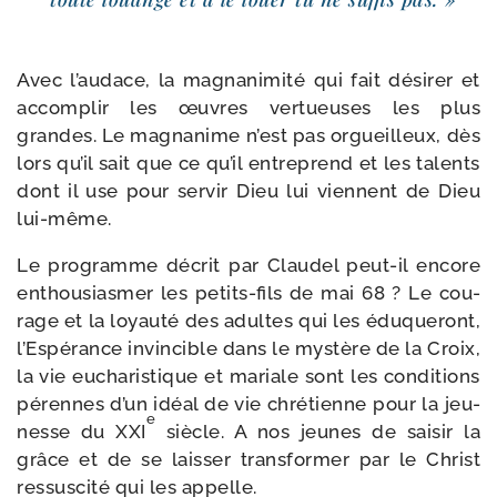
Avec l’au­dace, la magna­ni­mi­té qui fait dési­rer et
accom­plir les œuvres ver­tueuses les plus
grandes. Le magna­nime n’est pas orgueilleux, dès
lors qu’il sait que ce qu’il entre­prend et les talents
dont il use pour ser­vir Dieu lui viennent de Dieu
lui-même.
Le pro­gramme décrit par Claudel peut-​il encore
enthou­sias­mer les petits-​fils de mai 68 ? Le cou­
rage et la loyau­té des adultes qui les édu­que­ront,
l’Espérance invin­cible dans le mys­tère de la Croix,
la vie eucha­ris­tique et mariale sont les condi­tions
pérennes d’un idéal de vie chré­tienne pour la jeu­
e
nesse du XXI
siècle. A nos jeunes de sai­sir la
grâce et de se lais­ser trans­for­mer par le Christ
res­sus­ci­té qui les appelle.