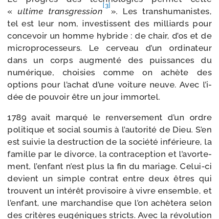
[3]
«
ultime trans­gres­sion
». Les trans­hu­ma­nistes,
tel est leur nom, inves­tissent des mil­liards pour
conce­voir un homme hybride : de chair, d’os et de
micro­pro­ces­seurs. Le cer­veau d’un ordi­na­teur
dans un corps aug­men­té des puis­sances du
numé­rique, choi­sies comme on achète des
options pour l’a­chat d’une voi­ture neuve. Avec l’i­
dée de pou­voir être un jour immortel.
1789 avait mar­qué le ren­ver­se­ment d’un ordre
poli­tique et social sou­mis à l’au­to­ri­té de Dieu. S’en
est sui­vie la des­truc­tion de la socié­té infé­rieure, la
famille par le divorce, la contra­cep­tion et l’a­vor­te­
ment, l’en­fant n’est plus la fin du mariage. Celui-​ci
devient un simple contrat entre deux êtres qui
trouvent un inté­rêt pro­vi­soire à vivre ensemble, et
l’en­fant, une mar­chan­dise que l’on achè­te­ra selon
des cri­tères eugé­niques stricts. Avec la révo­lu­tion