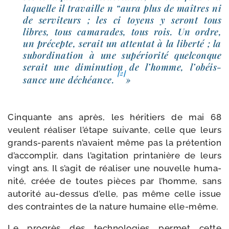
laquelle il tra­vaille n “aura plus de maîtres ni
de ser­vi­teurs ; les ci toyens y seront tous
libres, tous cama­rades, tous rois. Un ordre,
un pré­cepte, serait un atten­tat à la liber­té ; la
subor­di­na­tion à une supé­rio­ri­té quel­conque
serait une dimi­nu­tion de l’homme, l’o­béis­
[2]
sance une déchéance.
»
Cinquante ans après, les héri­tiers de mai 68
veulent réa­li­ser l’é­tape sui­vante, celle que leurs
grands-​parents n’a­vaient même pas la pré­ten­tion
d’ac­com­plir, dans l’a­gi­ta­tion prin­ta­nière de leurs
vingt ans. Il s’a­git de réa­li­ser une nou­velle huma­
ni­té, créée de toutes pièces par l’homme, sans
auto­ri­té au-​dessus d’elle, pas même celle issue
des contraintes de la nature humaine elle-même.
Le pro­grès des tech­no­lo­gies per­met cette