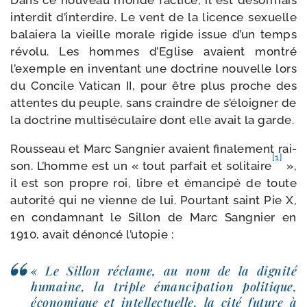
Dans ce nou­veau monde fac­tice, il est désor­mais
inter­dit d’in­ter­dire. Le vent de la licence sexuelle
balaie­ra la vieille morale rigide issue d’un temps
révo­lu. Les hommes d’Eglise avaient mon­tré
l’exemple en inven­tant une doc­trine nou­velle lors
du Concile Vatican II, pour être plus proche des
attentes du peuple, sans craindre de s’é­loi­gner de
la doc­trine mul­ti­sé­cu­laire dont elle avait la garde.
Rousseau et Marc Sangnier avaient fina­le­ment rai­
[1]
son. L’homme est un « tout par­fait et soli­taire
»,
il est son propre roi, libre et éman­ci­pé de toute
auto­ri­té qui ne vienne de lui. Pourtant saint Pie X,
en condam­nant le Sillon de Marc Sangnier en
1910, avait dénon­cé l’utopie :
« Le Sillon réclame, au nom de la digni­té
humaine, la triple éman­ci­pa­tion poli­tique,
éco­no­mique et intel­lec­tuelle, la cité future à