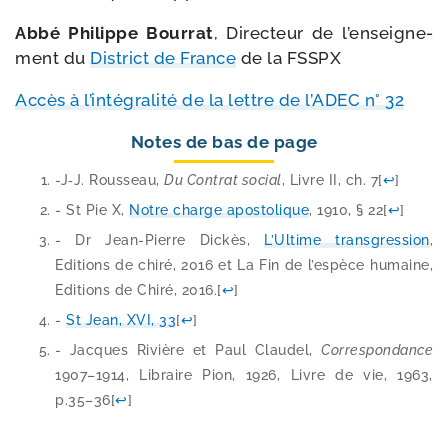
Abbé Philippe Bourrat
, Directeur de l’en­sei­gne­
ment du
District de France
de la FSSPX
Accès à l’in­té­gra­li­té de la lettre de l’ADEC n° 32
Notes de bas de page
-J‑J. Rousseau,
Du Contrat social
, Livre II, ch. 7
[
↩
]
- St Pie X,
Notre charge apos­to­lique
, 1910, § 22
[
↩
]
- Dr Jean-​Pierre Dickès,
L’Ultime trans­gres­sion
,
Editions de chi­ré, 2016 et La Fin de l’es­pèce humaine,
Editions de Chiré, 2016.
[
↩
]
-
St Jean, XVI, 33
[
↩
]
- Jacques Rivière et Paul Claudel,
Correspondance
1907–1914, Libraire Pion, 1926, Livre de vie, 1963,
p.35–36
[
↩
]