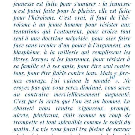
jeu­nesse est faite pour s’a­mu­ser : la jeu­nesse
n’est point faite pour le plai­sir, elle est faite
pour l’hé­roïsme. C’est vrai, il faut de l’hé­
roïsme à un jeune homme pour résis­ter aux
ten­ta­tions qui l’en­tourent, pour croire tout
seul à une doc­trine mépri­sée, pour oser faire
face sans recu­ler d’un pouce à l’ar­gu­ment, au
blas­phème, à la raille­rie qui rem­plissent les
livres, les­rues et les jour­naux, pour résis­ter à
sa famille et à ses amis, pour être seul contre
tous, pour être fidèle contre tous. Mais « pre­
[4]
nez cou­rage, j’ai vain­cu le monde
». Ne
croyez pas que vous serez dimi­nué, vous serez
au contraire mer­viell­leu­se­ment aug­men­té.
C’est par la ver­tu que l’on est un homme. La
chas­te­té vous ren­dra vigou­reux, prompt,
alerte, péné­trant, clair comme un coup de
trom­pette et tout splen­dide comme le soleil du
matin. La vie vous paraî tra pleine de saveur