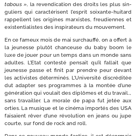
tabous »
, la reven­di­ca­tion des droits les plus sin­
gu­liers qui carac­té­risent l’es­prit soixante-​huitard
rap­pellent les ori­gines mar­xistes, freu­diennes et
exis­ten­tia­listes des ins­pi­ra­teurs du mouvement.
En ce fameux mois de mai sur­chauf­fé, on a offert à
la jeu­nesse plu­tôt chan­ceuse du baby boom le
luxe de jouer pour un temps dans un monde sans
adultes. L’Etat contes­té pen­sait qu’il fal­lait que
jeu­nesse passe et finit par prendre peur devant
les acti­vistes déter­mi­nés. L’Université dis­cré­di­tée
dut adap­ter ses pro­grammes à la mon­tée d’une
géné­ra­tion qui vou­lait des diplômes et du tra­vail..,
sans tra­vailler. La morale de papa fut jetée aux
orties. La musique et le ciné­ma impor­tés des USA
fai­saient rêver d’une révo­lu­tion en jeans ou jupe
courte, sur fond de rock and roll.