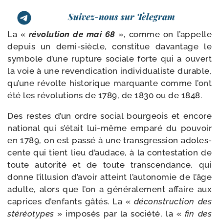
Suivez-nous sur Telegram
La «
révo­lu­tion de mai 68
», comme on l’ap­pelle
depuis un demi-​siècle, consti­tue davan­tage le
sym­bole d’une rup­ture sociale forte qui a ouvert
la voie à une reven­di­ca­tion indi­vi­dua­liste durable,
qu’une révolte his­to­rique mar­quante comme l’ont
été les révo­lu­tions de 1789, de 1830 ou de 1848.
Des restes d’un ordre social bour­geois et encore
natio­nal qui s’é­tait lui-​même empa­ré du pou­voir
en 1789, on est pas­sé à une trans­gres­sion ado­les­
cente qui tient lieu d’au­dace, à la contes­ta­tion de
toute auto­ri­té et de toute trans­cen­dance, qui
donne l’illu­sion d’a­voir atteint l’au­to­no­mie de l’âge
adulte, alors que l’on a géné­ra­le­ment affaire aux
caprices d’en­fants gâtés. La «
décons­truc­tion des
sté­réo­types
» impo­sés par la socié­té, la «
fin des