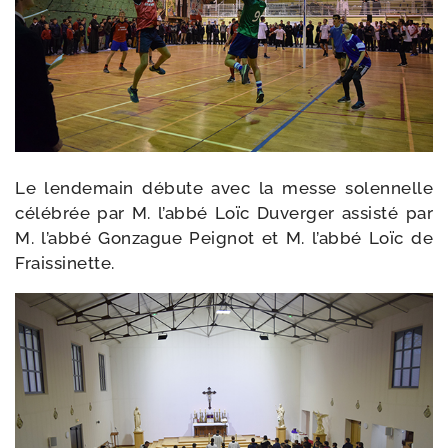
Le len­de­main débute avec la messe solen­nelle
célé­brée par M. l’abbé Loïc Duverger assis­té par
M. l’abbé Gonzague Peignot et M. l’abbé Loïc de
Fraissinette.