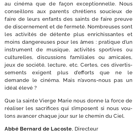
au ciné­ma que de façon excep­tion­nelle. Nous
conseillons aux parents chré­tiens sou­cieux de
faire de leurs enfants des saints de faire preuve
de dis­cer­ne­ment et de fer­me­té. Nombreuses sont
les acti­vi­tés de détente plus enri­chis­santes et
moins dan­ge­reuses pour les âmes : pra­tique d’un
ins­tru­ment de musique, acti­vi­tés spor­tives ou
cultu­relles, dis­cus­sions fami­liales ou ami­cales,
jeux de socié­té, lec­ture, etc. Certes, ces diver­tis­
se­ments exigent plus d’ef­forts que ne le
demande le ciné­ma. Mais n’avons-​nous pas un
idéal élevé ?
Que la sainte Vierge Marie nous donne la force de
réa­li­ser les sacri­fices qui s’im­posent si nous vou­
lons avan­cer chaque jour sur le che­min du Ciel.
Abbé Bernard de Lacoste
, Directeur