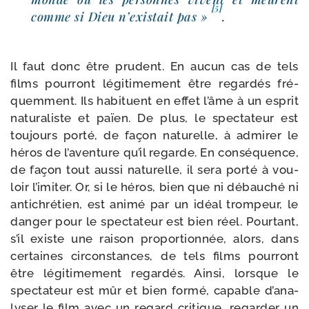
[5]
comme si Dieu n’exis­tait pas »
.
Il faut donc être pru­dent. En aucun cas de tels
films pour­ront légi­ti­me­ment être regar­dés fré­
quem­ment. Ils habi­tuent en effet l’âme à un esprit
natu­ra­liste et païen. De plus, le spec­ta­teur est
tou­jours por­té, de façon natu­relle, à admi­rer le
héros de l’a­ven­ture qu’il regarde. En consé­quence,
de façon tout aus­si natu­relle, il sera por­té à vou­
loir l’i­mi­ter. Or, si le héros, bien que ni débau­ché ni
anti­chré­tien, est ani­mé par un idéal trom­peur, le
dan­ger pour le spec­ta­teur est bien réel. Pourtant,
s’il existe une rai­son pro­por­tion­née, alors, dans
cer­taines cir­cons­tances, de tels films pour­ront
être légi­ti­me­ment regar­dés. Ainsi, lorsque le
spec­ta­teur est mûr et bien for­mé, capable d’a­na­
ly­ser le film avec un regard cri­tique, regar­der un