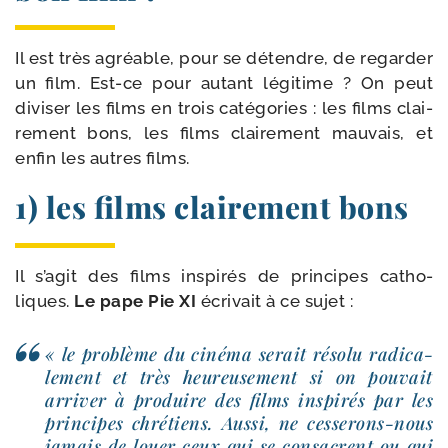
Il est très agréable, pour se détendre, de regar­der
un film. Est-​ce pour autant légi­time ? On peut
divi­ser les films en trois caté­go­ries : les films clai­
re­ment bons, les films clai­re­ment mau­vais, et
enfin les autres films.
1) les films clairement bons
Il s’a­git des films ins­pi­rés de prin­cipes catho­
liques.
Le pape Pie XI
écri­vait à ce sujet :
« le pro­blème du ciné­ma serait réso­lu radi­ca­
le­ment et très heu­reu­se­ment si on pou­vait
arri­ver à pro­duire des films ins­pi­rés par les
prin­cipes chré­tiens. Aussi, ne cesserons-​nous
jamais de louer ceux qui se consacrent ou qui