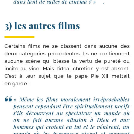
dans tant de salles de ciné­ma ? »
.
3) les autres films
Certains films ne se classent dans aucune des
deux caté­go­ries pré­cé­dentes. Ils ne contiennent
aucune scène qui blesse la ver­tu de pure­té ou
incite au vice. Mais l’i­déal chré­tien y est absent.
C’est à leur sujet que le pape Pie XII met­tait
en garde :
« Même les films mora­le­ment irré­pro­chables
peuvent cepen­dant être spi­ri­tuel­le­ment nocifs
s’ils découvrent au spec­ta­teur un monde où
on ne fait aucune allu­sion à Dieu et aux
hommes qui croient en lui et le vénèrent, un
monde où les per­sonnes vivent et meurent