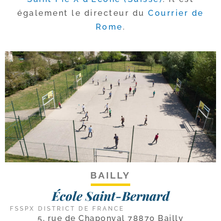
éga­le­ment le direc­teur du
Courrier de
Rome
.
BAILLY
École Saint-Bernard
FSSPX DISTRICT DE FRANCE
5, rue de Chaponval 78870 Bailly