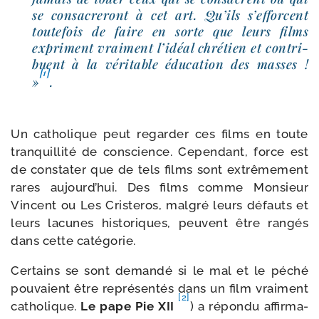
se consa­cre­ront à cet art. Qu’ils s’ef­forcent
tou­te­fois de faire en sorte que leurs films
expriment vrai­ment l’i­déal chré­tien et contri­
buent à la véri­table édu­ca­tion des masses !
[1]
»
.
Un catho­lique peut regar­der ces films en toute
tran­quilli­té de conscience. Cependant, force est
de consta­ter que de tels films sont extrê­me­ment
rares aujourd’­hui. Des films comme Monsieur
Vincent ou Les Cristeros, mal­gré leurs défauts et
leurs lacunes his­to­riques, peuvent être ran­gés
dans cette catégorie.
Certains se sont deman­dé si le mal et le péché
pou­vaient être repré­sen­tés dans un film vrai­ment
[2]
catho­lique.
Le pape Pie XII
) a répon­du affir­ma­