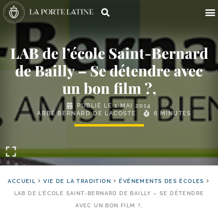
LAB de l’école Saint-​Bernard
de Bailly – Se détendre avec
un bon film ?,
PUBLIÉ LE
1 MAI 2014
ABBÉ BERNARD DE LACOSTE
6 MINUTES
ACCUEIL
VIE DE LA TRADITION
ÉVÉNEMENTS DES ÉCOLES
LAB DE L’ÉCOLE SAINT-​BERNARD DE BAILLY – SE DÉTENDRE
AVEC UN BON FILM ?,