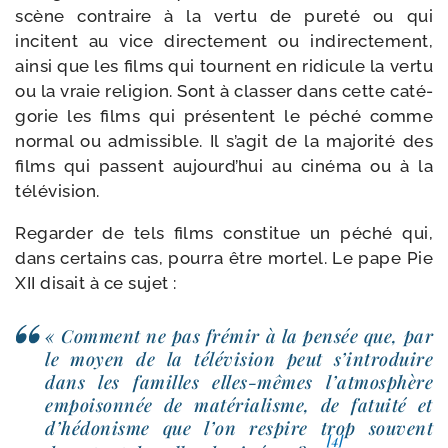
scène contraire à la ver­tu de pure­té ou qui
incitent au vice direc­te­ment ou indi­rec­te­ment,
ain­si que les films qui tournent en ridi­cule la ver­tu
ou la vraie reli­gion. Sont à clas­ser dans cette caté­
go­rie les films qui pré­sentent le péché comme
nor­mal ou admis­sible. Il s’a­git de la majo­ri­té des
films qui passent aujourd’­hui au ciné­ma ou à la
télévision.
Regarder de tels films consti­tue un péché qui,
dans cer­tains cas, pour­ra être mor­tel. Le pape Pie
XII disait à ce sujet :
« Comment ne pas fré­mir à la pen­sée que, par
le moyen de la télé­vi­sion peut s’in­tro­duire
dans les familles elles-​mêmes l’at­mo­sphère
empoi­son­née de maté­ria­lisme, de fatui­té et
d’hé­do­nisme que l’on res­pire trop sou­vent
[4]