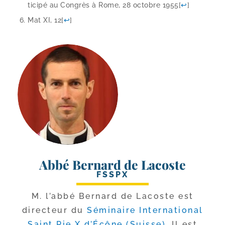
ti­ci­pé au Congrès à Rome, 28 octobre 1955
[
↩
]
Mat XI, 12
[
↩
]
Abbé Bernard de Lacoste
FSSPX
M. l’ab­bé Bernard de Lacoste est
direc­teur du
Séminaire International
Saint Pie X d’Écône (Suisse)
. Il est