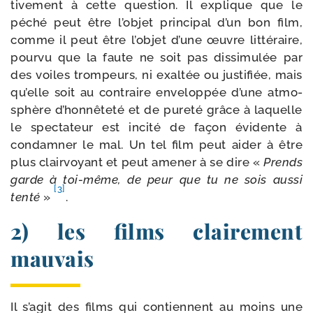
ti­ve­ment à cette ques­tion. Il explique que le
péché peut être l’ob­jet prin­ci­pal d’un bon film,
comme il peut être l’ob­jet d’une œuvre lit­té­raire,
pour­vu que la faute ne soit pas dis­si­mu­lée par
des voiles trom­peurs, ni exal­tée ou jus­ti­fiée, mais
qu’elle soit au contraire enve­lop­pée d’une atmo­
sphère d’hon­nê­te­té et de pure­té grâce à laquelle
le spec­ta­teur est inci­té de façon évi­dente à
condam­ner le mal. Un tel film peut aider à être
plus clair­voyant et peut ame­ner à se dire «
Prends
garde à toi-​même, de peur que tu ne sois aus­si
[3]
ten­té
»
.
2) les films clairement
mauvais
Il s’a­git des films qui contiennent au moins une