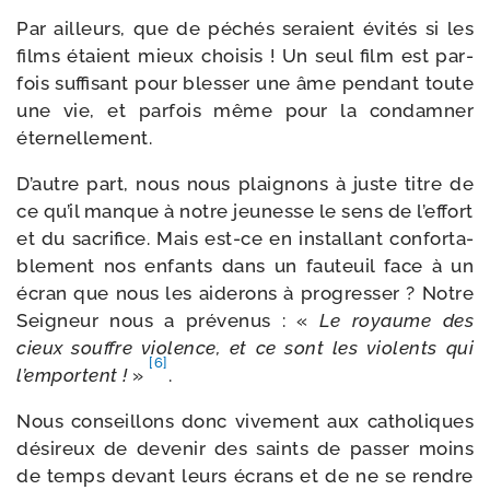
Par ailleurs, que de péchés seraient évi­tés si les
films étaient mieux choi­sis ! Un seul film est par­
fois suf­fi­sant pour bles­ser une âme pen­dant toute
une vie, et par­fois même pour la condam­ner
éternellement.
D’autre part, nous nous plai­gnons à juste titre de
ce qu’il manque à notre jeu­nesse le sens de l’ef­fort
et du sacri­fice. Mais est-​ce en ins­tal­lant confor­ta­
ble­ment nos enfants dans un fau­teuil face à un
écran que nous les aide­rons à pro­gres­ser ? Notre
Seigneur nous a pré­ve­nus : «
Le royaume des
cieux souffre vio­lence, et ce sont les vio­lents qui
[6]
l’emportent !
»
.
Nous conseillons donc vive­ment aux catho­liques
dési­reux de deve­nir des saints de pas­ser moins
de temps devant leurs écrans et de ne se rendre