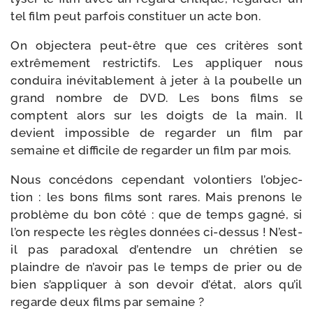
tel film peut par­fois consti­tuer un acte bon.
On objec­te­ra peut-​être que ces cri­tères sont
extrê­me­ment res­tric­tifs. Les appli­quer nous
condui­ra inévi­ta­ble­ment à jeter à la pou­belle un
grand nombre de DVD. Les bons films se
comptent alors sur les doigts de la main. Il
devient impos­sible de regar­der un film par
semaine et dif­fi­cile de regar­der un film par mois.
Nous concé­dons cepen­dant volon­tiers l’ob­jec­
tion : les bons films sont rares. Mais pre­nons le
pro­blème du bon côté : que de temps gagné, si
l’on res­pecte les règles don­nées ci-​dessus ! N’est-​
il pas para­doxal d’en­tendre un chré­tien se
plaindre de n’a­voir pas le temps de prier ou de
bien s’ap­pli­quer à son devoir d’é­tat, alors qu’il
regarde deux films par semaine ?