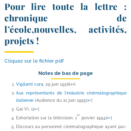
Pour lire toute la lettre :
chronique de
l’école,nouvelles, activités,
projets !
Cliquez sur le fichier pdf
Notes de bas de page
Vigilanti cura
, 29 juin 1936
[
↩
]
Aux repré­sen­tants de l’in­dus­trie ciné­ma­to­gra­phique
ita­lienne
(Audience du 21 juin 1955
[
↩
]
Gal VI, 1
[
↩
]
er
Exhortation sur la télé­vi­sion, 1
jan­vier 1954
[
↩
]
Discours au per­son­nel ciné­ma­to­gra­phique ayant par­