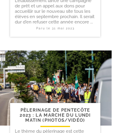
L'établissement lance une campagne
de prêt et un appel aux dons pour
accueillir sur le nouveau site tous les
élèves en septembre prochain. Il serait
dur d'en refuser cette année encore ...
Paru le
31 mai 2023
PÈLERINAGE DE PENTECÔTE
2023 : LA MARCHE DU LUNDI
MATIN (PHOTOS/​VIDÉO)
Le thème du pèlerinage est cette