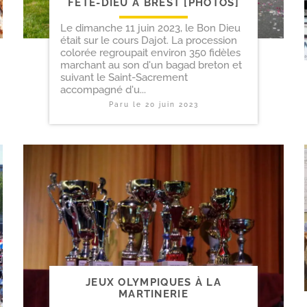
FÊTE-​DIEU À BREST [PHOTOS]
Le dimanche 11 juin 2023, le Bon Dieu
était sur le cours Dajot. La procession
colorée regroupait environ 350 fidèles
marchant au son d'un bagad breton et
suivant le Saint-Sacrement
accompagné d'u...
Paru le
20 juin 2023
JEUX OLYMPIQUES À LA
MARTINERIE