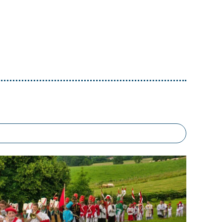
ist-​
s