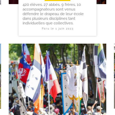
420 élèves, 27 abbés, 9 frères, 10
accompagnateurs sont venus
défendre le drapeau de leur école
dans plusieurs disciplines tant
individuelles que collectives.
Paru le
1 juin 2023