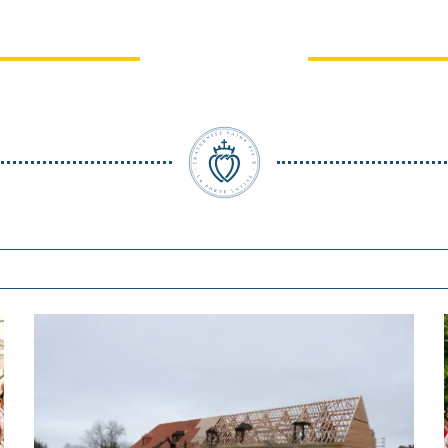
iation Pèlerinages
Pèlerinage du Chr
adition (Chartres)
Roi à Lourde