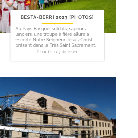
BESTA-​BERRI 2023 [PHOTOS]
Au Pays Basque, soldats, sapeurs,
lanciers, une troupe à fière allure a
escorté Notre Seigneur Jésus-Christ
présent dans le Très Saint Sacrement.
Paru le
27 juin 2023