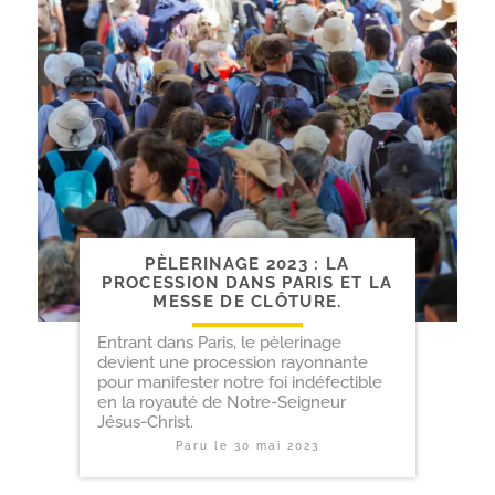
PÈLERINAGE 2023 : LA
PROCESSION DANS PARIS ET LA
MESSE DE CLÔTURE.
Entrant dans Paris, le pèlerinage
devient une procession rayonnante
pour manifester notre foi indéfectible
en la royauté de Notre-Seigneur
Jésus-Christ.
Paru le
30 mai 2023