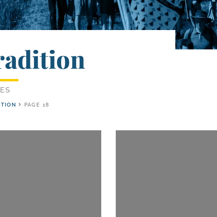
radition
LES
ITION
PAGE 18