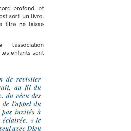
ord pro­fond, et
t sor­ti un livre,
e titre ne laisse
 l’association
 les enfants sont
n de revi­si­ter
rait, au fil du
e, du vécu des
 de l’appel du
pas invi­tés à
éclai­rée, « le
 seul avec Dieu