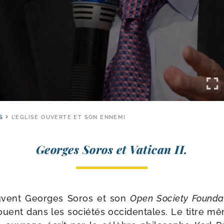
S
L’EGLISE OUVERTE ET SON ENNEMI
Georges Soros et Vatican II.
­vent Georges Soros et son
Open Society Founda
s jouent dans les socié­tés occi­den­tales. Le titre 