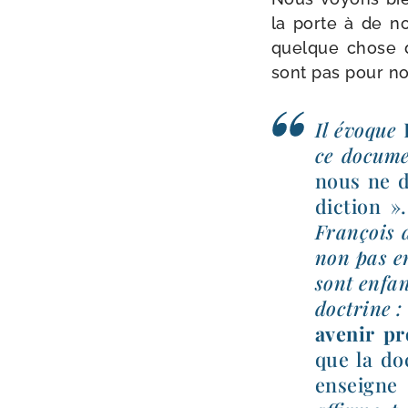
la porte à de no
quelque chose d
sont pas pour no
Il évoque
ce docu­m
nous ne d
dic­tion ».
François d
non pas e
sont enfan
doc­trine :
ave­nir p
que la doc
enseigne 