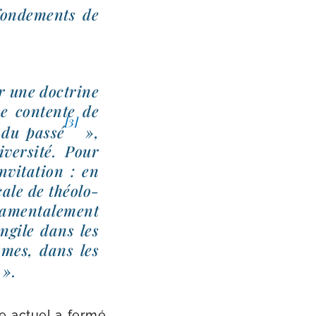
on­de­ments de
er une doc­trine
se contente de
[3]
 du pas­sé
»,
ver­si­té. Pour
i­ta­tion : en
ale de théo­lo­
a­men­ta­le­ment
angile dans les
mmes, dans les
».
e actuel a fer­mé