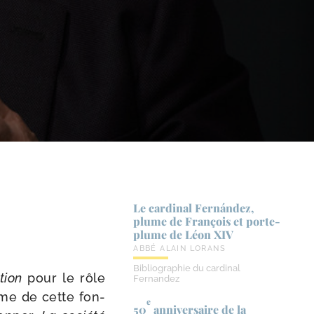
Le cardinal Fernández,
plume de François et porte-​
plume de Léon XIV
ABBÉ ALAIN LORANS
Bibliographie du cardinal
tion
pour le rôle
Fernandez
même de cette fon­
e
50
anniversaire de la