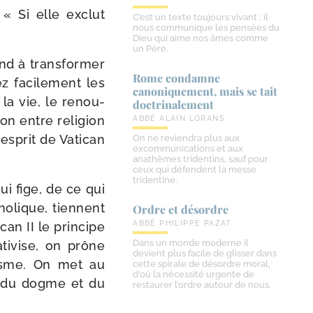
 « Si elle exclut
C’est un texte toujours vivant ; il
nous communique les pensées du
Dieu qui aime nos âmes comme
un Père.
nd à trans­for­mer
Rome condamne
z faci­le­ment les
canoniquement, mais se tait
 la vie, le renou­
doctrinalement
son entre reli­gion
ABBÉ ALAIN LORANS
’esprit de Vatican
On ne reviendra plus aux
excommunications et aux
anathèmes tridentins, sauf pour
ceux qui défendent la messe
tridentine.
i fige, de ce qui
ho­lique, tiennent
Ordre et désordre
ABBÉ PHILIPPE PAZAT
can II le prin­cipe
Dans un monde moderne il
ti­vise, on prône
devient plus facile de glisser dans
ixisme. On met au
cette spirale de désordre moral,
d’où la nécessité urgente de
on du dogme et du
restaurer l’ordre autour de nous.