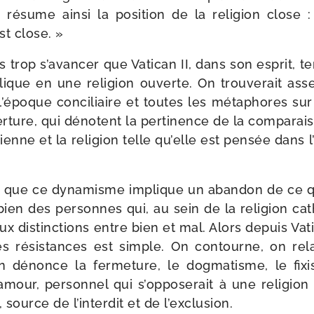
ésume ain­si la posi­tion de la reli­gion close :
st close. »
 trop s’avancer que Vatican II, dans son esprit, te
o­lique en une reli­gion ouverte. On trou­ve­rait asse
 l’époque conci­liaire et toutes les méta­phores sur
erture, qui dénotent la per­ti­nence de la com­pa­rai­
ienne et la reli­gion telle qu’elle est pen­sée dans l
 que ce dyna­misme implique un aban­don de ce qu
a bien des per­sonnes qui, au sein de la reli­gion cat
 aux dis­tinc­tions entre bien et mal. Alors depuis Vati
s résis­tances est simple. On contourne, on rela­
n dénonce la fer­me­ture, le dog­ma­tisme, le f
mour, per­son­nel qui s’opposerait à une reli­gi
source de l’interdit et de l’exclusion.