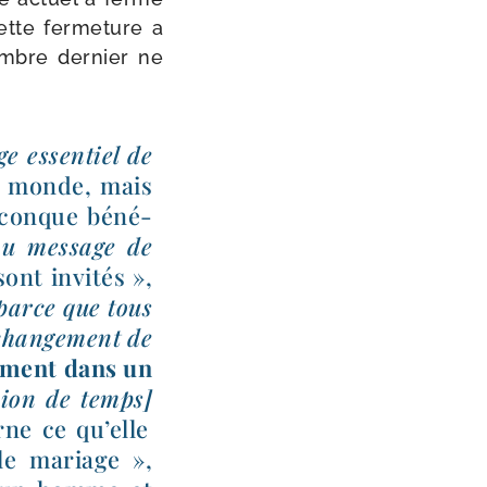
tte fer­me­ture a
mbre der­nier ne
ge essen­tiel de
le monde, mais
l­conque béné­
u mes­sage de
ont invi­tés »,
arce que tous
chan­ge­ment de
ne­ment dans un
­sion de temps]
ne ce qu’elle
 le mariage »,