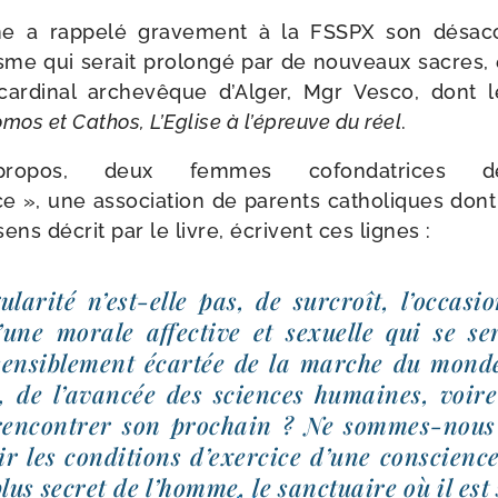
 a rap­pe­lé gra­ve­ment à la FSSPX son désac­c
me qui serait pro­lon­gé par de nou­veaux sacres, es
 car­di­nal arche­vêque d’Alger, Mgr Vesco, dont l
mos et Cathos, L’Eglise à l’épreuve du réel
.
propos, deux femmes cofon­da­trices de
 », une asso­cia­tion de parents catho­liques dont
sens décrit par le livre, écrivent ces lignes :
u­la­ri­té n’est-elle pas, de sur­croît, l’occasio
d’une morale affec­tive et sexuelle qui se se
en­si­ble­ment écar­tée de la marche du mond
s, de l’avancée des sciences humaines, voire
en­con­trer son pro­chain ? Ne sommes-​nous 
rir les condi­tions d’exercice d’une conscience 
plus secret de l’homme, le sanc­tuaire où il est