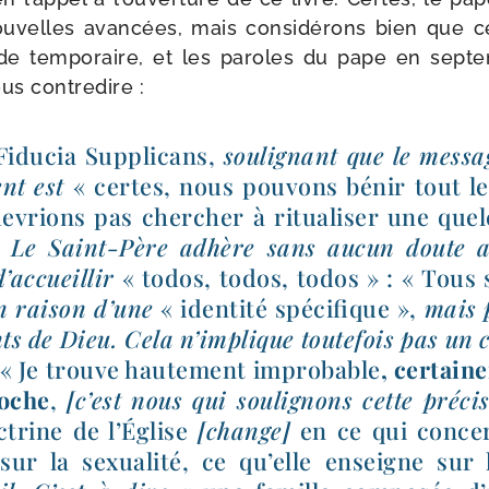
u­velles avan­cées, mais consi­dé­rons bien que ce
e tem­po­raire, et les paroles du pape en sep­te
us contredire :
Fiducia Supplicans,
sou­li­gnant que le mes­sa
ent est
« certes, nous pou­vons bénir tout 
evrions pas cher­cher à ritua­li­ser une que
Le Saint-​Père adhère sans aucun doute a
’ac­cueillir
« todos, todos, todos » : « Tous s
n rai­son d’une
« iden­ti­té spé­ci­fique »,
mais p
ts de Dieu. Cela n’im­plique tou­te­fois pas un 
« Je trouve hau­te­ment impro­bable
, cer­tai­
roche
,
[c’est nous qui sou­li­gnons cette pré­ci
­trine de l’Église
[change]
en ce qui concer
sur la sexua­li­té, ce qu’elle enseigne sur