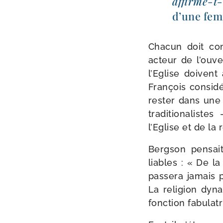
affirme-​t-
d’une fem
Chacun doit com­
acteur de l’ouve
l’Eglise doivent
François consi­dé
res­ter dans une 
tra­di­tio­na­li
l’Eglise et de la
Bergson pen­sait 
liables : « De la
pas­se­ra jamais 
La reli­gion dyna­
fonc­tion fabu­la