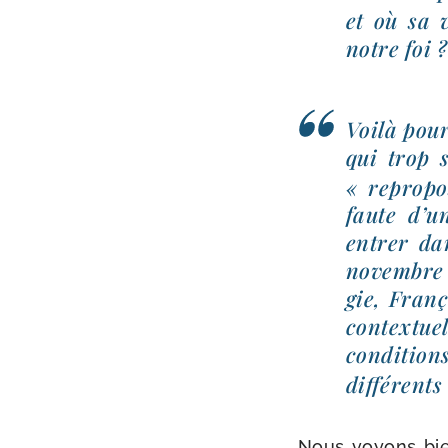
et où sa 
notre foi ?
Voilà pour­
qui trop 
« repro­po
faute d’un
entrer da
novembre 2
gie, Franço
contex­tue
condi­tio
dif­fé­rent
Nous voyons bien