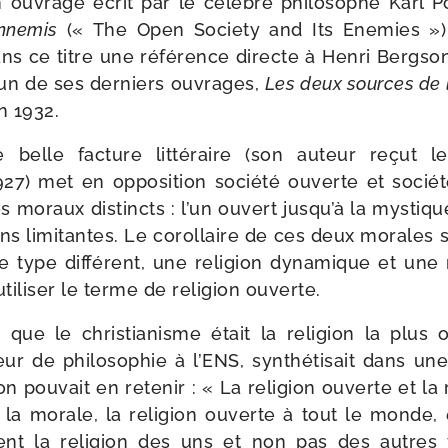
un ouvrage écrit par le célèbre phi­lo­sophe Karl 
nne­mis
(« The Open Society and Its Enemies »)
ans ce titre une réfé­rence directe à Henri Bergson,
l’un de ses der­niers ouvrages,
Les deux sources de 
n 1932.
belle fac­ture lit­té­raire (son auteur reçut 
27) met en oppo­si­tion socié­té ouverte et socié­
s moraux dis­tincts : l’un ouvert jusqu’à la mys­tique
ions limi­tantes. Le corol­laire de ces deux morales
e type dif­fé­rent, une reli­gion dyna­mique et une re
tiliser le terme de reli­gion ouverte.
 que le chris­tia­nisme était la reli­gion la plus 
ur de phi­lo­so­phie à l’ENS, syn­thé­ti­sait dans u
n pou­vait en rete­nir : « La reli­gion ouverte et la 
 la morale, la reli­gion ouverte à tout le monde, e
ient la reli­gion des uns et non pas des autres 