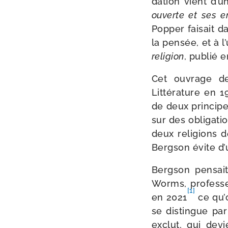
da­tion vient d’
ouverte et ses e
Popper fai­sait d
la pen­sée, et à 
reli­gion
, publié e
Cet ouvrage de 
Littérature en 19
de deux prin­cipe
sur des obli­ga­t
deux reli­gions d
Bergson évite d’u
Bergson pen­sait
Worms, pro­fes­se
[1]
en 2021
ce qu’o
se dis­tingue par
exclut, qui dev