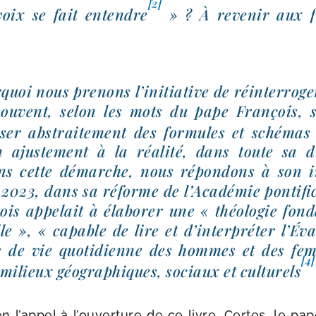
[2]
voix se fait entendre
» ? À reve­nir aux f
quoi nous pre­nons l’initiative de réin­ter­ro­g
sou­vent, selon les mots du pape François, 
­ser abs­trai­te­ment des for­mules et sché­mas
 ajus­te­ment à la réa­li­té, dans toute sa di
ns cette démarche, nous répon­dons à son inv
023, dans sa réforme de l’Académie pon­ti­fi­c
is appe­lait à éla­bo­rer une « théo­lo­gie fon­d
lle », « capable de lire et d’interpréter l’Év
ns de vie quo­ti­dienne des hommes et des fe
[4]
s milieux géo­gra­phiques, sociaux et cultu­rels
 l’appel à l’ouverture de ce livre. Certes, le pap