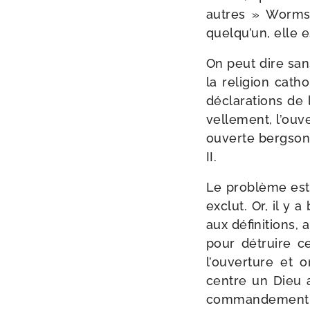
autres » Worms r
quelqu’un, elle e
On peut dire sans
la reli­gion cath
décla­ra­tions de
vel­le­ment, l’ouv
ouverte berg­so­n
II.
Le pro­blème est
exclut. Or, il y 
aux défi­ni­tions,
pour détruire ce
l’ouverture et o
centre un Dieu a
com­man­de­ment, 