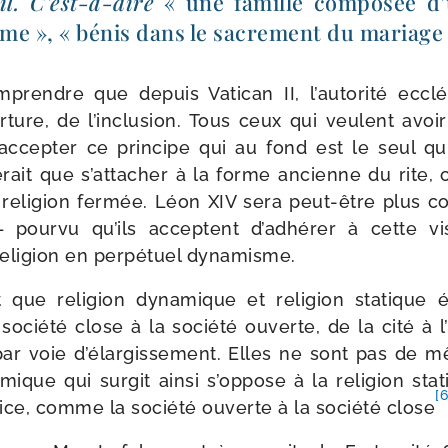
​il. C’est-​à-​dire
« une famille com­po­sée 
me », « bénis dans le sacre­ment du mariage
prendre que depuis Vatican II, l’autorité ecclé­
rture, de l’inclusion. Tous ceux qui veulent avo
 accep­ter ce prin­cipe qui au fond est le seul qu
­rait que s’attacher à la forme ancienne du rite, c’é
reli­gion fer­mée. Léon XIV sera peut-​être plus co
stes – pour­vu qu’ils acceptent d’adhérer à cette 
 reli­gion en per­pé­tuel dynamisme.
que reli­gion dyna­mique et reli­gion sta­tique ét
 socié­té close à la socié­té ouverte, de la cité à l’
par voie d’é­lar­gis­se­ment. Elles ne sont pas de
mique qui sur­git ain­si s’op­pose à la reli­gion sta
[6
­trice, comme la socié­té ouverte à la socié­té close