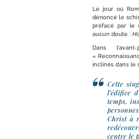
Le jour où Rome
dénon­cé le schis
pré­fa­cé par le
aucun doute :
Ho
Dans l’avant-
« Reconnaissance
incli­nés dans le 
Cette sin­g
l’édifice 
temps, ins
per­sonne
Christ à r
redé­cou­v
centre le 