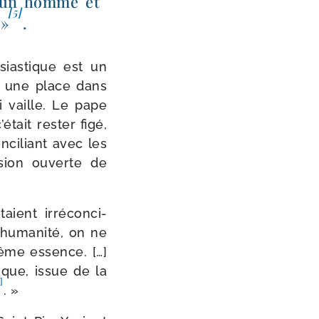
d’un homme et
[5]
 »
.
sias­tique est un
ir une place dans
i vaille. Le pape
tait res­ter figé,
nci­liant avec les
vision ouverte de
aient irré­con­ci­
hu­ma­ni­té, on ne
 même essence. […]
­tique, issue de la
]
. »