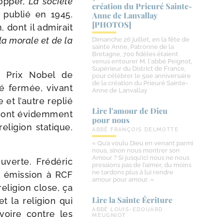
Popper,
La socié­té
création du Prieuré Sainte-​
 publié en 1945.
Anne de Lanvallay
[PHOTOS]
 dont il admi­rait
la morale et de la
Dimanche 26 juillet, en la fête de
sainte Anne, Patronne de la
Bretagne, 700 fidèles étaient
venus entourer M. l'abbé Peignot,
Supérieur du District de France,
le Prix Nobel de
pour célébrer le 50e anniversaire
de la création du Prieuré Sainte-
té fer­mée, vivant
Anne de Lanvallay
 et l’autre replié
Lire l’amour de Dieu
 sont évi­dem­ment
pour nous
li­gion sta­tique.
ABBÉ FRANÇOIS DELMOTTE
« Qu’a voulu Dieu en venant parmi
nous, sinon nous montrer son
Amour ? Si jusqu’ici nous ne nous
ouverte. Frédéric
pressions pas de l’aimer, du moins
ne tardons plus à lui rendre
ne émis­sion à RCF
amour pour amour. »
reli­gion close, ça
Lire la Sainte Écriture
t la reli­gion qui
ABBÉ LOUIS-EDOUARD
voire contre les
MEUGNIOT