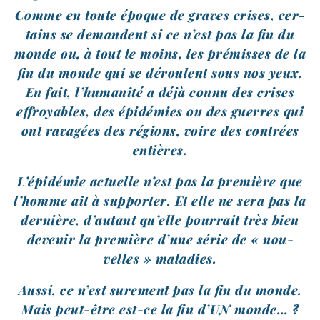
Comme en toute époque de graves crises, cer­
tains se demandent si ce n’est pas la fin du
monde ou, à tout le moins, les pré­misses de la
fin du monde qui se déroulent sous nos yeux.
En fait, l’humanité a déjà connu des crises
effroyables, des épi­dé­mies ou des guerres qui
ont rava­gées des régions, voire des contrées
entières.
L’épidémie actuelle n’est pas la pre­mière que
l’homme ait à sup­por­ter. Et elle ne sera pas la
der­nière, d’autant qu’elle pour­rait très bien
deve­nir la pre­mière d’une série de « nou­
velles » maladies.
Aussi, ce n’est sur­ement pas la fin du monde.
Mais peut-​être est-​ce la fin d’UN monde… ?