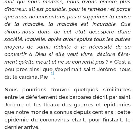
mal qui nous menace, nous avons encore plus
d’hor­reur, s’il est pos­sible, pour le remède ; et parce
que nous ne consen­tons pas à sup­pri­mer la cause
de la mala­die, la mala­die est incu­rable. Que
dirons-​nous donc de cet état déses­pé­ré d’une
socié­té, laquelle, après avoir épui­sé tous les autres
moyens de salut, réduite à la néces­si­té de se
conver­tir à Dieu si elle veut vivre, déclare fiè­re­
ment qu’elle meurt et ne se conver­tit pas ? »
C’est à
peu près ain­si que s’ex­pri­mait saint Jérôme nous
[1]
dit le car­di­nal Pie
.
Nous pour­rions trou­ver quelques simi­li­tudes
entre le défer­le­ment des bar­bares décrit par saint
Jérôme et les fléaux des guerres et épi­dé­mies
que notre monde a connus depuis cent ans ; cette
épi­dé­mie du coro­na­vi­rus étant, pour l’instant, le
der­nier arrivé.