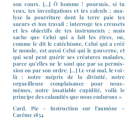
son cours. […] Ô homme ! pour­suis, si tu
veux, tes inves­ti­ga­tions et tes cal­culs ; ana­
lyse la pour­ri­ture dont la terre paie tes
sueurs et ton tra­vail ; inter­roge tes creu­sets
et les objec­tifs de tes ins­tru­ments ; mais
sache que Celui qui a fait les êtres, ou,
comme le dit le caté­chisme, Celui qui a créé
le monde, est aus­si Celui qui le gou­verne, et
qui seul peut gué­rir ses créa­tures malades,
parce qu’elles ne le sont que par sa per­mis­
sion ou par son ordre. […] Le vrai mal, le voi­
là : notre mépris de la divi­ni­té, notre
orgueilleuse com­plai­sance pour nous-​
mêmes, notre insa­tiable cupi­di­té, voi­là le
prin­cipe des cala­mi­tés que nous endu­rons »
.
Card. Pie – Instruction sur l’aumône –
Carême 1854