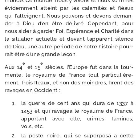
monde. Ce monde, nous y vivons et nous sommes
évi­dem­ment atteint par les cala­mi­tés et fléaux
qui l’atteignent. Nous pou­vons et devons deman­
der à Dieu d’en être déli­vré. Cependant, pour
nous aider à gar­der Foi, Espérance et Charité dans
la situa­tion actuelle et devant l’apparent silence
de Dieu, une autre période de notre his­toire pour­
rait être d’une grande leçon.
e
e
Aux 14
et 15
siècles, l’Europe fut dans la tour­
mente, le royaume de France tout par­ti­cu­liè­re­
ment. Trois fléaux, et non des moindres, firent des
ravages en Occident :
la guerre de cent ans qui dura de 1337 à
1453 et qui rava­gea le royaume de France,
appor­tant avec elle, crimes, famines,
vols, etc.
la peste noire, qui se super­po­sa à cette