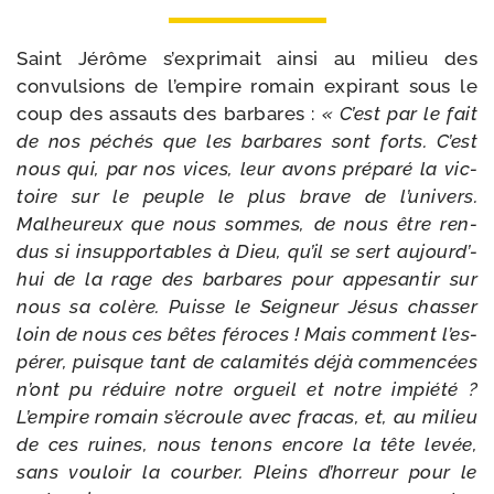
Saint Jérôme s’exprimait ain­si au milieu des
convul­sions de l’empire romain expi­rant sous le
coup des assauts des bar­bares :
« C’est par le fait
de nos péchés que les bar­bares sont forts. C’est
nous qui, par nos vices, leur avons pré­pa­ré la vic­
toire sur le peuple le plus brave de l’u­ni­vers.
Malheureux que nous sommes, de nous être ren­
dus si insup­por­tables à Dieu, qu’il se sert aujourd’­
hui de la rage des bar­bares pour appe­san­tir sur
nous sa colère. Puisse le Seigneur Jésus chas­ser
loin de nous ces bêtes féroces ! Mais com­ment l’es­
pé­rer, puisque tant de cala­mi­tés déjà com­men­cées
n’ont pu réduire notre orgueil et notre impié­té ?
L’empire romain s’é­croule avec fra­cas, et, au milieu
de ces ruines, nous tenons encore la tête levée,
sans vou­loir la cour­ber. Pleins d’hor­reur pour le