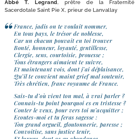
Abbé T. Legrand
, prêtre de la Fraternité
Sacerdotale Saint Pie X, prieur de Lanvallay
France, jadis on te vou­lait nom­mer,
En tous pays, le tré­sor de noblesse,
Car un cha­cun pou­vait en toi trou­ver
Bonté, hon­neur, loyau­té, gen­tillesse,
Clergie, sens, cour­toi­sie, prouesse ;
Tous étran­gers aimaient te suivre,
Et main­te­nant vois, dont j’ai déplai­sance,
Qu’il te convient maint grief mal sou­te­nir,
Très chré­tien, franc royaume de France.
Sais-​tu d’où vient ton mal, à vrai par­ler ?
Connais-​tu point pour­quoi es en tris­tesse ?
Conter le veux, pour vers toi m’ac­quit­ter ;
Ecoutes-​moi et tu feras sagesse :
Ton grand orgueil, glou­ton­ne­rie, paresse ;
Convoitise, sans jus­tice tenir,
Et luxure, dont as eu abon­dance,