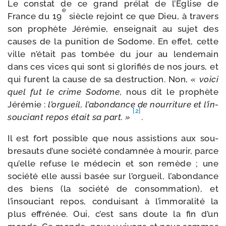
Le constat de ce grand pré­lat de l’Eglise de
e
France du 19
siècle rejoint ce que Dieu, à tra­vers
son pro­phète Jérémie, ensei­gnait au sujet des
causes de la puni­tion de Sodome. En effet, cette
ville n’était pas tom­bée du jour au len­de­main
dans ces vices qui sont si glo­ri­fiés de nos jours, et
qui furent la cause de sa des­truc­tion. Non,
« voi­ci
quel fut le crime Sodome
, nous dit le pro­phète
Jérémie :
l’or­gueil, l’a­bon­dance de nour­ri­ture et l’in­
[2]
sou­ciant repos était sa part. »
.
Il est fort pos­sible que nous assis­tions aux sou­
bre­sauts d’une socié­té condam­née à mou­rir, parce
qu’elle refuse le méde­cin et son remède ; une
socié­té elle aus­si basée sur l’orgueil, l’abondance
des biens (la socié­té de consom­ma­tion), et
l’insouciant repos, condui­sant à l’immoralité la
plus effré­née. Oui, c’est sans doute la fin d’un