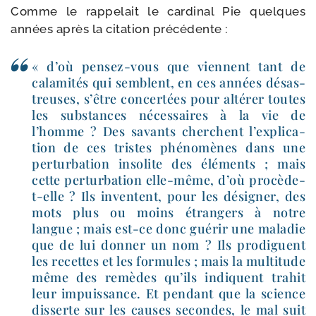
Comme le rap­pe­lait le car­di­nal Pie quelques
années après la cita­tion précédente :
« d’où pensez-​vous que viennent tant de
cala­mi­tés qui semblent, en ces années désas­
treuses, s’être concer­tées pour alté­rer toutes
les sub­stances néces­saires à la vie de
l’homme ? Des savants cherchent l’ex­pli­ca­
tion de ces tristes phé­no­mènes dans une
per­tur­ba­tion inso­lite des élé­ments ; mais
cette per­tur­ba­tion elle-​même, d’où procède-​
t-​elle ? Ils inventent, pour les dési­gner, des
mots plus ou moins étran­gers à notre
langue ; mais est-​ce donc gué­rir une mala­die
que de lui don­ner un nom ? Ils pro­diguent
les recettes et les for­mules ; mais la mul­ti­tude
même des remèdes qu’ils indiquent tra­hit
leur impuis­sance. Et pen­dant que la science
dis­serte sur les causes secondes, le mal suit