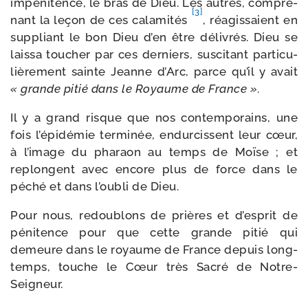
impé­ni­tence, le bras de Dieu. Les autres, com­pre­
[3]
nant la leçon de ces cala­mi­tés
, réagis­saient en
sup­pliant le bon Dieu d’en être déli­vrés. Dieu se
lais­sa tou­cher par ces der­niers, sus­ci­tant par­ti­cu­
liè­re­ment sainte Jeanne d’Arc, parce qu’il y avait
« grande pitié dans le Royaume de France »
.
Il y a grand risque que nos contem­po­rains, une
fois l’épidémie ter­mi­née, endur­cissent leur cœur,
à l’image du pha­raon au temps de Moïse ; et
replongent avec encore plus de force dans le
péché et dans l’oubli de Dieu.
Pour nous, redou­blons de prières et d’esprit de
péni­tence pour que cette grande pitié qui
demeure dans le royaume de France depuis long­
temps, touche le Cœur très Sacré de Notre-
Seigneur.