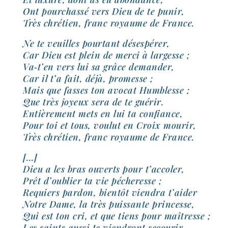
Ont pour­chas­sé vers Dieu de te punir,
Très chré­tien, franc royaume de France.
Ne te veuilles pour­tant déses­pé­rer,
Car Dieu est plein de mer­ci à lar­gesse ;
Va‑t’en vers lui sa grâce deman­der,
Car il t’a fait, déjà, pro­messe ;
Mais que fasses ton avo­cat Humblesse ;
Que très joyeux sera de te gué­rir.
Entièrement mets en lui ta confiance,
Pour toi et tous, vou­lut en Croix mou­rir,
Très chré­tien, franc royaume de France.
[…]
Dieu a les bras ouverts pour t’ac­co­ler,
Prêt d’ou­blier ta vie péche­resse ;
Requiers par­don, bien­tôt vien­dra t’aider
Notre Dame, la très puis­sante prin­cesse,
Qui est ton cri, et que tiens pour maî­tresse ;
Les saints aus­si te vien­dront secou­rir,