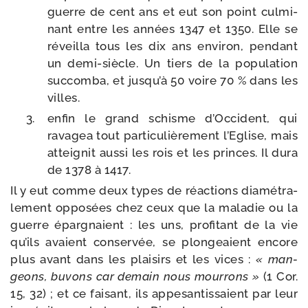
guerre de cent ans et eut son point culmi­
nant entre les années 1347 et 1350. Elle se
réveilla tous les dix ans envi­ron, pen­dant
un demi-​siècle. Un tiers de la popu­la­tion
suc­com­ba, et jusqu’à 50 voire 70 % dans les
villes.
enfin le grand schisme d’Occident, qui
rava­gea tout par­ti­cu­liè­re­ment l’Eglise, mais
attei­gnit aus­si les rois et les princes. Il dura
de 1378 à 1417.
Il y eut comme deux types de réac­tions dia­mé­tra­
le­ment oppo­sées chez ceux que la mala­die ou la
guerre épar­gnaient : les uns, pro­fi­tant de la vie
qu’ils avaient conser­vée, se plon­geaient encore
plus avant dans les plai­sirs et les vices :
« man­
geons, buvons car demain nous mour­rons »
(1 Cor.
15, 32) ; et ce fai­sant, ils appe­san­tis­saient par leur