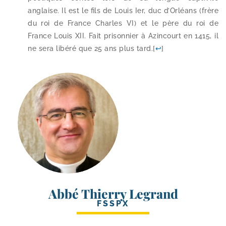
anglaise. Il est le fils de Louis Ier, duc d’Orléans (frère
du roi de France Charles VI) et le père du roi de
France Louis XII. Fait pri­son­nier à Azincourt en 1415, il
ne sera libé­ré que 25 ans plus tard.
[
↩
]
Abbé Thierry Legrand
FSSPX