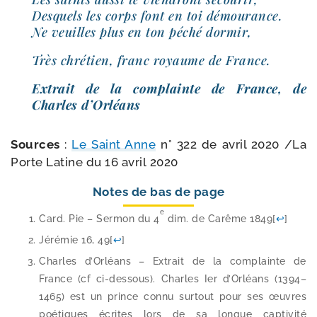
Desquels les corps font en toi démou­rance.
Ne veuilles plus en ton péché dormir,
Très chré­tien, franc royaume de France.
Extrait de la com­plainte de France, de
Charles d’Orléans
Sources
:
Le Saint Anne
n° 322 de avril 2020 /​La
Porte Latine du 16 avril 2020
Notes de bas de page
e
Card. Pie – Sermon du 4
dim. de Carême 1849
[
↩
]
Jérémie 16, 49
[
↩
]
Charles d’Orléans – Extrait de la com­plainte de
France (cf ci-​dessous). Charles Ier d’Orléans (1394–
1465) est un prince connu sur­tout pour ses œuvres
poé­tiques écrites lors de sa longue cap­ti­vi­té