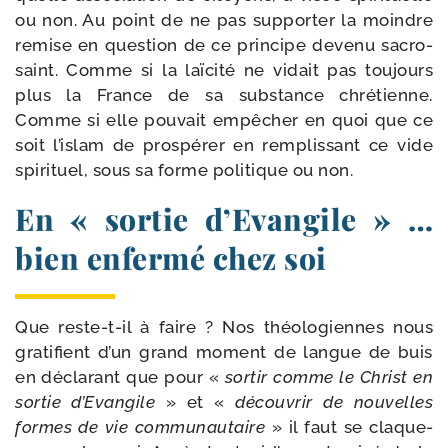
ou non. Au point de ne pas sup­por­ter la moindre
remise en ques­tion de ce prin­cipe deve­nu sacro-​
saint. Comme si la laï­ci­té ne vidait pas tou­jours
plus la France de sa sub­stance chré­tienne.
Comme si elle pou­vait empê­cher en quoi que ce
soit l’islam de pros­pé­rer en rem­plis­sant ce vide
spi­ri­tuel, sous sa forme poli­tique ou non.
En « sortie d’Evangile » …
bien enfermé chez soi
Que reste-​t-​il à faire ? Nos théo­lo­giennes nous
gra­ti­fient d’un grand moment de langue de buis
en décla­rant que pour «
sor­tir comme le Christ en
sor­tie d’Evangile
» et «
décou­vrir de nou­velles
formes de vie com­mu­nau­taire
» il faut se cla­que­