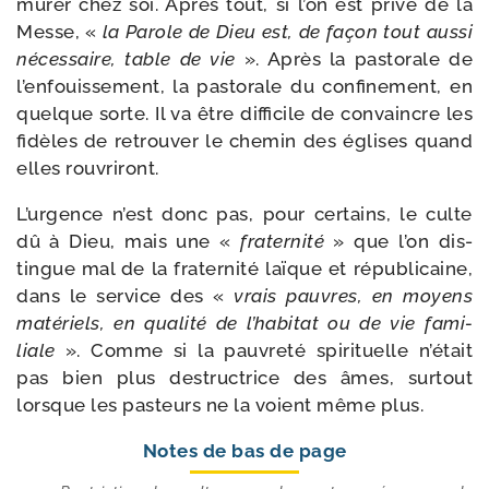
mu­rer chez soi. Après tout, si l’on est pri­vé de la
Messe, «
la Parole de Dieu est, de façon tout aus­si
néces­saire, table de vie
». Après la pas­to­rale de
l’enfouissement, la pas­to­rale du confi­ne­ment, en
quelque sorte. Il va être dif­fi­cile de convaincre les
fidèles de retrou­ver le che­min des églises quand
elles rouvriront.
L’urgence n’est donc pas, pour cer­tains, le culte
dû à Dieu, mais une «
fra­ter­ni­té
» que l’on dis­
tingue mal de la fra­ter­ni­té laïque et répu­bli­caine,
dans le ser­vice des «
vrais pauvres, en moyens
maté­riels, en qua­li­té de l’habitat ou de vie fami­
liale
». Comme si la pau­vre­té spi­ri­tuelle n’était
pas bien plus des­truc­trice des âmes, sur­tout
lorsque les pas­teurs ne la voient même plus.
Notes de bas de page