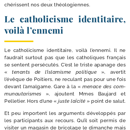
ché­rissent nos deux théologiennes.
Le catholicisme identitaire,
voilà l’ennemi
Le catho­li­cisme iden­ti­taire, voi­là l’ennemi. Il ne
fau­drait sur­tout pas que les catho­liques fran­çais
se sentent per­sé­cu­tés. C’est le triste apa­nage des
«
tenants de l’islamisme poli­tique
», aver­tit
l’évêque de Poitiers, ne recu­lant pas pour une fois
devant l’amalgame. Gare à la «
menace des com­
mu­nau­ta­rismes
», ajoutent Mmes Baujard et
Pelletier. Hors d’une «
juste laï­ci­té
» point de salut.
Et peu importent les argu­ments déve­lop­pés par
les par­ti­ci­pants aux recours. Qu’il soit per­mis de
visi­ter un maga­sin de bri­co­lage le dimanche mais