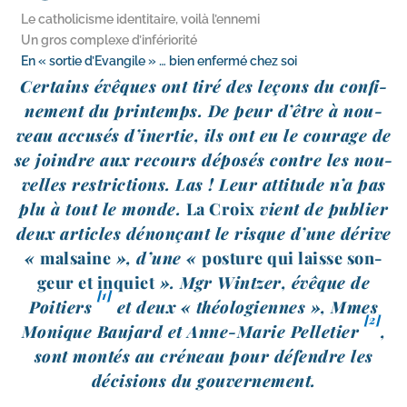
Le catholicisme identitaire, voilà l’ennemi
Un gros complexe d’infériorité
En « sortie d’Evangile » … bien enfermé chez soi
Certains évêques ont tiré des leçons du confi­
ne­ment du prin­temps. De peur d’être à nou­
veau accu­sés d’inertie, ils ont eu le cou­rage de
se joindre aux recours dépo­sés contre les nou­
velles res­tric­tions. Las ! Leur atti­tude n’a pas
plu à tout le monde.
La Croix
vient de publier
deux articles dénon­çant le risque d’une dérive
«
mal­saine
», d’une «
pos­ture qui laisse son­
geur et inquiet
». Mgr Wintzer, évêque de
[1]
Poitiers
et deux « théo­lo­giennes », Mmes
[2]
Monique Baujard et Anne-​Marie Pelletier
,
sont mon­tés au cré­neau pour défendre les
déci­sions du gouvernement.