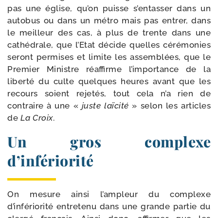
pas une église, qu’on puisse s’entasser dans un
auto­bus ou dans un métro mais pas entrer, dans
le meilleur des cas, à plus de trente dans une
cathé­drale, que l’Etat décide quelles céré­mo­nies
seront per­mises et limite les assem­blées, que le
Premier Ministre réaf­firme l’importance de la
liber­té du culte quelques heures avant que les
recours soient reje­tés, tout cela n’a rien de
contraire à une «
juste laï­ci­té
» selon les articles
de
La Croix
.
Un gros complexe
d’infériorité
On mesure ain­si l’ampleur du com­plexe
d’infériorité entre­te­nu dans une grande par­tie du