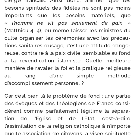
cler­gé fran­çais. Ainsi donc, affir­mer que les
besoins spi­ri­tuels des fidèles ne sont pas moins
impor­tants que les besoins maté­riels, que
«
l’homme ne vit pas seule­ment de pain
»
(Matthieu 4, 4), ou même lais­ser les ministres du
culte orga­ni­ser les céré­mo­nies avec les pré­cau­
tions sani­taires d’usage, c’est une atti­tude dan­ge­
reuse, contraire à la paix civile, sem­blable au fond
à la reven­di­ca­tion isla­miste. Quelle meilleure
manière de rava­ler la foi et la pra­tique reli­gieuse
au rang d’une simple méthode
d’accomplissement personnel ?
Car c’est bien là le pro­blème de fond : une par­tie
des évêques et des théo­lo­giens de France consi­
dèrent comme par­fai­te­ment légi­time la sépa­ra­
tion de l’Eglise et de l’Etat, c’est-à-dire
l’assimilation de la reli­gion catho­lique à n’importe
quelle asso­cia­tion de citoyens, à visée spi­ri­tuelle