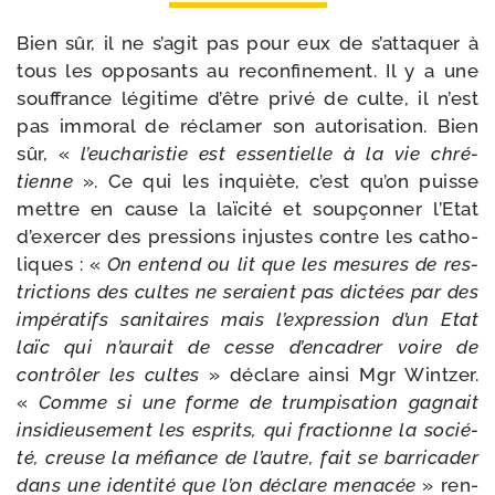
Bien sûr, il ne s’agit pas pour eux de s’attaquer à
tous les oppo­sants au recon­fi­ne­ment. Il y a une
souf­france légi­time d’être pri­vé de culte, il n’est
pas immo­ral de récla­mer son auto­ri­sa­tion. Bien
sûr, «
l’eucharistie est essen­tielle à la vie chré­
tienne
». Ce qui les inquiète, c’est qu’on puisse
mettre en cause la laï­ci­té et soup­çon­ner l’Etat
d’exercer des pres­sions injustes contre les catho­
liques : «
On entend ou lit que les mesures de res­
tric­tions des cultes ne seraient pas dic­tées par des
impé­ra­tifs sani­taires mais l’expression d’un Etat
laïc qui n’aurait de cesse d’encadrer voire de
contrô­ler les cultes
» déclare ain­si Mgr Wintzer.
«
Comme si une forme de trum­pi­sa­tion gagnait
insi­dieu­se­ment les esprits, qui frac­tionne la socié­
té, creuse la méfiance de l’autre, fait se bar­ri­ca­der
dans une iden­ti­té que l’on déclare mena­cée
» ren­