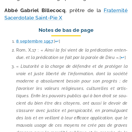
Abbé Gabriel Billecocq
, prêtre de la
Fraternité
Sacerdotale Saint-​Pie X
Notes de bas de page
8 sep­tembre 1957
.
[
↩
]
Rom, X,17 : «
Ainsi la foi vient de la pré­di­ca­tion enten­
due, et la pré­di­ca­tion se fait par la parole de Dieu
».
[
↩
]
«
L’autorité a la charge de défendre et de pro­té­ger la
vraie et juste liber­té de l’in­for­ma­tion, dont la socié­té
moderne a abso­lu­ment besoin pour son pro­grès ; de
favo­ri­ser les valeurs reli­gieuses, cultu­relles et artis­
tiques. Enfin les pou­voirs publics qui à bon droit se sou­
cient du bien être des citoyens, ont aus­si le devoir de
s’as­su­rer avec jus­tice et pers­pi­ca­ci­té, en pro­mul­guant
des lois et en veillant à leur effi­cace appli­ca­tion, que le
mau­vais usage de ces moyens ne crée pas de graves