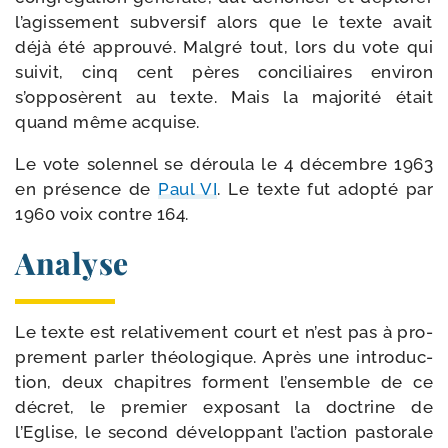
l’agissement sub­ver­sif alors que le texte avait
déjà été approu­vé. Malgré tout, lors du vote qui
sui­vit, cinq cent pères conci­liaires envi­ron
s’opposèrent au texte. Mais la majo­ri­té était
quand même acquise.
Le vote solen­nel se dérou­la le 4 décembre 1963
en pré­sence de
Paul VI
. Le texte fut adop­té par
1960 voix contre 164.
Analyse
Le texte est rela­ti­ve­ment court et n’est pas à pro­
pre­ment par­ler théo­lo­gique. Après une intro­duc­
tion, deux cha­pitres forment l’ensemble de ce
décret, le pre­mier expo­sant la doc­trine de
l’Eglise, le second déve­lop­pant l’action pas­to­rale