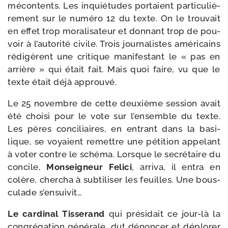
mécon­tents. Les inquié­tudes por­taient par­ti­cu­liè­
re­ment sur le numé­ro 12 du texte. On le trou­vait
en effet trop mora­li­sa­teur et don­nant trop de pou­
voir à l’autorité civile. Trois jour­na­listes amé­ri­cains
rédi­gèrent une cri­tique mani­fes­tant le « pas en
arrière » qui était fait. Mais quoi faire, vu que le
texte était déjà approuvé.
Le 25 novembre de cette deuxième ses­sion avait
été choi­si pour le vote sur l’ensemble du texte.
Les pères conci­liaires, en entrant dans la basi­
lique, se voyaient remettre une péti­tion appe­lant
à voter contre le sché­ma. Lorsque le secré­taire du
concile,
Monseigneur Felici
, arri­va, il entra en
colère, cher­cha à sub­ti­li­ser les feuilles. Une bous­
cu­lade s’ensuivit…
Le car­di­nal Tisserand
qui pré­si­dait ce jour-​là la
congré­ga­tion géné­rale, dut dénon­cer et déplo­rer