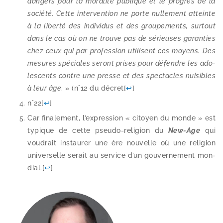
dan­gers pour la mora­li­té publique et le pro­grès de la
socié­té. Cette inter­ven­tion ne porte nul­le­ment atteinte
à la liber­té des indi­vi­dus et des grou­pe­ments, sur­tout
dans le cas où on ne trouve pas de sérieuses garan­ties
chez ceux qui par pro­fes­sion uti­lisent ces moyens. Des
mesures spé­ciales seront prises pour défendre les ado­
les­cents contre une presse et des spec­tacles nui­sibles
à leur âge
. » (n°12 du décret
[
↩
]
n°22
[
↩
]
Car fina­le­ment, l’ex­pres­sion « citoyen du monde » est
typique de cette pseudo-​religion du
New-​Age
qui
vou­drait ins­tau­rer une ère nou­velle où une reli­gion
uni­ver­selle serait au ser­vice d’un gou­ver­ne­ment mon­
dial.
[
↩
]