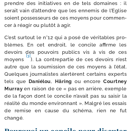
prendre des ini­tia­tives en de tels domaines : il
serait vain d’attendre que les enne­mis de l’Eglise
soient pos­ses­seurs de ces moyens pour com­men­
cer à réagir ou plu­tôt à agir.
C’est sur­tout le n°12 qui a posé de véri­tables pro­
blèmes. En cet endroit, le concile affirme les
devoirs des pou­voirs publics vis à vis de ces
[3]
moyens
). La contre­par­tie de ces devoirs n’est
autre que la sou­mis­sion de ces moyens à l’état.
Quelques jour­na­listes aler­tèrent cer­tains experts
tels que
Daniélou
,
Häring
ou encore
Courtney
Murray
en rai­son de ce « pas en arrière, exemple
de la façon dont le concile n’avait pas su sai­sir la
réa­li­té du monde envi­ron­nant ». Malgré les essais
de remise en cause du sché­ma, rien ne fut
changé.
Pourquoi un concile pour discuter