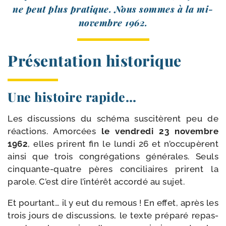
ne peut plus pra­tique. Nous sommes à la mi-​
novembre 1962.
Présentation historique
Une histoire rapide…
Les dis­cus­sions du sché­ma sus­ci­tèrent peu de
réac­tions. Amorcées
le ven­dre­di 23 novembre
1962
, elles prirent fin le lun­di 26 et n’occupèrent
ain­si que trois congré­ga­tions géné­rales. Seuls
cinquante-​quatre pères conci­liaires prirent la
parole. C’est dire l’intérêt accor­dé au sujet.
Et pour­tant… il y eut du remous ! En effet, après les
trois jours de dis­cus­sions, le texte pré­pa­ré repas­