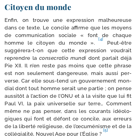
Citoyen du monde
Enfin, on trouve une expres­sion mal­heu­reuse
dans ce texte. Le concile affirme que les moyens
de com­mu­ni­ca­tion sociale « font de chaque
[4]
homme le citoyen du monde ».
Peut-​être
suggérera-​t-​on que cette expres­sion vou­drait
reprendre la
conse­cra­tio mun­di
dont par­lait déjà
Pie XII. Il n’en reste pas moins que cette phrase
est non seule­ment dan­ge­reuse, mais aus­si per­
verse. Car elle sous-​tend un gou­ver­ne­ment mon­
dial dont tout homme serait une par­tie ; on pense
aus­si­tôt à l’action de l’ONU et à la visite que lui fit
Paul VI, la paix uni­ver­selle sur terre… Comment
même ne pas pen­ser, dans les cou­rants idéo­lo­
giques qui font et défont ce concile, aux erreurs
de la liber­té reli­gieuse, de l’œcuménisme et de la
[5]
col­lé­gia­li­té, Nouvel Age pour l’Église ?