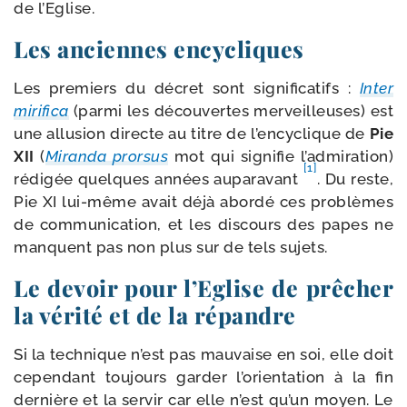
de l’Eglise.
Les anciennes encycliques
Les pre­miers du décret sont signi­fi­ca­tifs :
Inter
miri­fi­ca
(par­mi les décou­vertes mer­veilleuses) est
une allu­sion directe au titre de l’encyclique de
Pie
XII
(
Miranda pror­sus
mot qui signi­fie l’admiration)
[1]
rédi­gée quelques années aupa­ra­vant
. Du reste,
Pie XI lui-​même avait déjà abor­dé ces pro­blèmes
de com­mu­ni­ca­tion, et les dis­cours des papes ne
manquent pas non plus sur de tels sujets.
Le devoir pour l’Eglise de prêcher
la vérité et de la répandre
Si la tech­nique n’est pas mau­vaise en soi, elle doit
cepen­dant tou­jours gar­der l’orientation à la fin
der­nière et la ser­vir car elle n’est qu’un moyen. Le