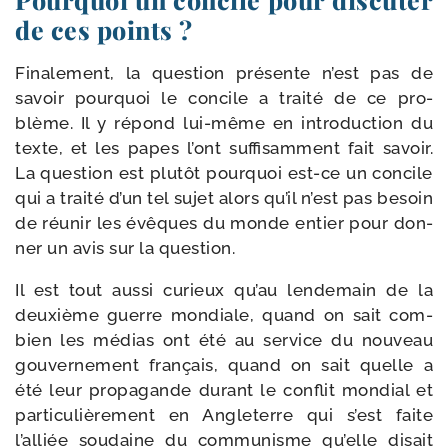
de ces points ?
Finalement, la ques­tion pré­sente n’est pas de
savoir pour­quoi le concile a trai­té de ce pro­
blème. Il y répond lui-​même en intro­duc­tion du
texte, et les papes l’ont suf­fi­sam­ment fait savoir.
La ques­tion est plu­tôt pour­quoi est-​ce un concile
qui a trai­té d’un tel sujet alors qu’il n’est pas besoin
de réunir les évêques du monde entier pour don­
ner un avis sur la question.
Il est tout aus­si curieux qu’au len­de­main de la
deuxième guerre mon­diale, quand on sait com­
bien les médias ont été au ser­vice du nou­veau
gou­ver­ne­ment fran­çais, quand on sait quelle a
été leur pro­pa­gande durant le conflit mon­dial et
par­ti­cu­liè­re­ment en Angleterre qui s’est faite
l’alliée sou­daine du com­mu­nisme qu’elle disait