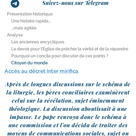
Suivez-nous sur Telegram
Présentation historique
Une histoire rapide…
…mais agitée
Analyse
Les anciennes encycliques
Le devoir pour l’Eglise de prêcher la vérité et de la répandre
Pourquoi un concile pour discuter de ces points ?
Citoyen du monde
Accès au décret Inter mirifica
Après de longues dis­cus­sions sur le sché­ma de
la litur­gie, les pères conci­liaires exa­mi­nèrent
celui sur la révé­la­tion, sujet émi­nem­ment
théo­lo­gique. La dis­cus­sion abou­tis­sait à une
impasse. Le pape ren­voya donc le sché­ma à
une com­mis­sion et l’on déci­da de trai­ter des
moyens de com­mu­ni­ca­tions sociales, sujet on