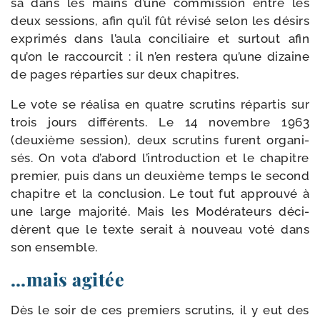
sa dans les mains d’une com­mis­sion entre les
deux ses­sions, afin qu’il fût révi­sé selon les dési­rs
expri­més dans l’aula conci­liaire et sur­tout afin
qu’on le rac­cour­cit : il n’en res­te­ra qu’une dizaine
de pages répar­ties sur deux chapitres.
Le vote se réa­li­sa en quatre scru­tins répar­tis sur
trois jours dif­fé­rents. Le 14 novembre 1963
(deuxième ses­sion), deux scru­tins furent orga­ni­
sés. On vota d’abord l’introduction et le cha­pitre
pre­mier, puis dans un deuxième temps le second
cha­pitre et la conclu­sion. Le tout fut approu­vé à
une large majo­ri­té. Mais les Modérateurs déci­
dèrent que le texte serait à nou­veau voté dans
son ensemble.
…mais agitée
Dès le soir de ces pre­miers scru­tins, il y eut des