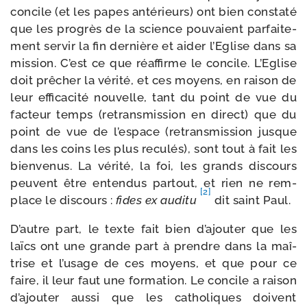
concile (et les papes anté­rieurs) ont bien consta­té
que les pro­grès de la science pou­vaient par­fai­te­
ment ser­vir la fin der­nière et aider l’Eglise dans sa
mis­sion. C’est ce que réaf­firme le concile. L’Eglise
doit prê­cher la véri­té, et ces moyens, en rai­son de
leur effi­ca­ci­té nou­velle, tant du point de vue du
fac­teur temps (retrans­mis­sion en direct) que du
point de vue de l’espace (retrans­mis­sion jusque
dans les coins les plus recu­lés), sont tout à fait les
bien­ve­nus. La véri­té, la foi, les grands dis­cours
peuvent être enten­dus par­tout, et rien ne rem­
[2]
place le dis­cours :
fides ex audi­tu
dit saint Paul.
D’autre part, le texte fait bien d’ajouter que les
laïcs ont une grande part à prendre dans la maî­
trise et l’usage de ces moyens, et que pour ce
faire, il leur faut une for­ma­tion. Le concile a rai­son
d’ajouter aus­si que les catho­liques doivent