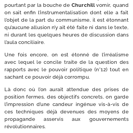
pour­tant par la bouche de
Churchill
vomir, quand
on sait enfin l’instrumentalisation dont elle a fait
l’objet de la part du com­mu­nisme, il est éton­nant
qu’aucune allu­sion n’y ait été faite ni dans le texte,
ni durant les quelques heures de dis­cus­sion dans
l’aula conciliaire.
Une fois encore, on est éton­né de l’irréalisme
avec lequel le concile traite de la ques­tion des
rap­ports avec le pou­voir poli­tique (n°12) tout en
sachant ce pou­voir déjà corrompu.
Là donc où l’on aurait atten­due des prises de
posi­tion fermes, des objec­tifs concrets, on garde
l’impression d’une can­deur ingé­nue vis-​à-​vis de
ces tech­niques déjà deve­nues des moyens de
pro­pa­gande asser­vis aux gou­ver­ne­ments
révolutionnaires.