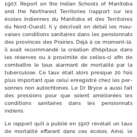
1907, Report on the Indian Schools of Manitoba
and the Northwest Territories (rap­port sur les
écoles indiennes du Manitoba et des Territoires
du Nord-​Ouest). Il y décri­vait en détail les mau­
vaises condi­tions sani­taires dans les pen­sion­nats
des pro­vinces des Prairies. Déjà à ce moment-​là,
il avait recom­man­dé la créa­tion d’hôpitaux dans
les réserves ou à proxi­mi­té de celles-​ci afin de
com­battre le taux alar­mant de mor­ta­li­té par la
tuber­cu­lose. Ce taux était alors presque 20 fois
plus impor­tant que celui enre­gis­tré chez les per­
sonnes non autoch­tones. Le Dr Bryce a aus­si fait
des pres­sions pour que soient amé­lio­rées les
condi­tions sani­taires dans les pen­sion­nats
indiens.
Le rap­port qu’il a publié en 1907 révé­lait un taux
de mor­ta­li­té effa­rant dans ces écoles. Ainsi, le