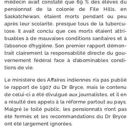
méde­cin avait consta­té que 69 % des élèves du
pen­sion­nat de la colo­nie de File Hills, en
Saskatchewan, étaient morts pen­dant ou peu
après leur sco­la­ri­té, presque tous de la tuber­cu­
lose. Il avait conclu que ces morts étaient attri­
buables à de mau­vaises condi­tions sani­taires et à
l’absence d’hygiène. Son pre­mier rap­port démon­
trait clai­re­ment la res­pon­sa­bi­li­té directe du gou­
ver­ne­ment fédé­ral face à d’abominables condi­
tions de vie.
Le minis­tère des Affaires indiennes n’a pas publié
le rap­port de 1907 du Dr Bryce, mais le conte­nu
de celui-​ci a été divul­gué aux jour­na­listes, et il en
a résul­té des appels à la réforme par­tout au pays.
Malgré le tol­lé public, les pen­sion­nats n’ont pas
été fer­més et les recom­man­da­tions du Dr Bryce
ont été lar­ge­ment ignorées.