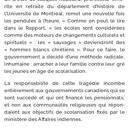
rite en retraite du dépar­te­ment d’histoire de
l’Université de Montréal, remet une nou­velle fois
les pen­dules à l’heure. « Comme on peut le lire
dans le Rapport, « les écoles sont consi­dé­rées
comme des moteurs de chan­ge­ments cultu­rels et
spi­ri­tuels » : les « sau­vages » devien­dront des
« hommes blancs chré­tiens ». Pour ce faire, le
gou­ver­ne­ment a déci­dé d’une méthode radi­cale,
inhu­maine : arra­cher à leur famille contre leur gré
les jeunes en âge de scolarisation.
La res­pon­sa­bi­li­té de cette tra­gé­die incombe
entiè­re­ment aux gou­ver­ne­ments cana­diens qui se
sont suc­cé­dé et qui ont finan­cé les pen­sion­nats,
et non aux com­mu­nau­tés reli­gieuses qui répon­
daient aux objec­tifs de sco­la­ri­sa­tion fixés par le
minis­tère des Affaires indiennes.