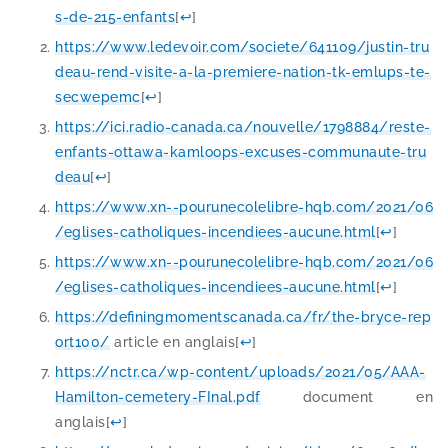
s​-​d​e​-​2​1​5​-​e​n​f​a​nts
[
↩
]
https://​www​.lede​voir​.com/​s​o​c​i​e​t​e​/​6​4​1​1​0​9​/​j​u​s​t​i​n​-​t​r​u​
d​e​a​u​-​r​e​n​d​-​v​i​s​i​t​e​-​a​-​l​a​-​p​r​e​m​i​e​r​e​-​n​a​t​i​o​n​-​t​k​-​e​m​l​u​p​s​-​t​e​-​
s​e​c​w​e​p​emc
[
↩
]
https://​ici​.radio​-cana​da​.ca/​n​o​u​v​e​l​l​e​/​1​7​9​8​8​8​4​/​r​e​s​t​e​-​
e​n​f​a​n​t​s​-​o​t​t​a​w​a​-​k​a​m​l​o​o​p​s​-​e​x​c​u​s​e​s​-​c​o​m​m​u​n​a​u​t​e​-​t​r​u​
d​eau
[
↩
]
https://​www​.xn​-​-pou​ru​ne​co​le​libre​-hqb​.com/​2​0​2​1​/​0​6​
/​e​g​l​i​s​e​s​-​c​a​t​h​o​l​i​q​u​e​s​-​i​n​c​e​n​d​i​e​e​s​-​a​u​c​u​n​e​.​h​tml
[
↩
]
https://​www​.xn​-​-pou​ru​ne​co​le​libre​-hqb​.com/​2​0​2​1​/​0​6​
/​e​g​l​i​s​e​s​-​c​a​t​h​o​l​i​q​u​e​s​-​i​n​c​e​n​d​i​e​e​s​-​a​u​c​u​n​e​.​h​tml
[
↩
]
https://​defi​ning​mo​ments​ca​na​da​.ca/​f​r​/​t​h​e​-​b​r​y​c​e​-​r​e​p​
o​r​t​1​00/
article en anglais
[
↩
]
https://​nctr​.ca/​w​p​-​c​o​n​t​e​n​t​/​u​p​l​o​a​d​s​/​2​0​2​1​/​0​5​/​A​A​A​-​
H​a​m​i​l​t​o​n​-​c​e​m​e​t​e​r​y​-​F​I​n​a​l​.​pdf
docu­ment en
anglais
[
↩
]