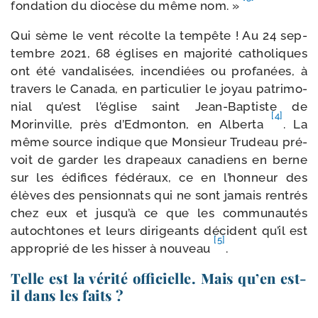
fon­da­tion du dio­cèse du même nom. »
Qui sème le vent récolte la tem­pête ! Au 24 sep­
tembre 2021, 68 églises en majo­ri­té catho­liques
ont été van­da­li­sées, incen­diées ou pro­fa­nées, à
tra­vers le Canada, en par­ti­cu­lier le joyau patri­mo­
nial qu’est l’église saint Jean-​Baptiste de
[4]
Morinville, près d’Edmonton, en Alberta
. La
même source indique que Monsieur Trudeau pré­
voit de gar­der les dra­peaux cana­diens en berne
sur les édi­fices fédé­raux, ce en l’honneur des
élèves des pen­sion­nats qui ne sont jamais ren­trés
chez eux et jusqu’à ce que les com­mu­nau­tés
autoch­tones et leurs diri­geants décident qu’il est
[5]
appro­prié de les his­ser à nou­veau
.
Telle est la vérité officielle. Mais qu’en est-​
il dans les faits ?