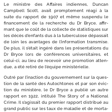
Le ministre des Affaires indiennes, Duncan
Campbell Scott, avait promp­te­ment réagi à la
suite du rap­port de 1907 et même sus­pen­du le
finan­ce­ment de la recherche du Dr Bryce, affir­
mant que le coût de la col­lecte de sta­tis­tiques sur
les décès d’enfants dus à la tuber­cu­lose dépas­sait
de loin les avan­tages de l’information trans­mise.
De plus, il s’était ingé­ré dans les pré­sen­ta­tions du
Dr Bryce lors de confé­rences uni­ver­si­taires, et
celui-​ci, au lieu de rece­voir une pro­mo­tion atten­
due, a été reti­ré de l’équipe ministérielle.
Outré par l’inaction du gou­ver­ne­ment sur la ques­
tion de la san­té des Autochtones et par son évic­
tion du minis­tère, le Dr Bryce a publié un autre
rap­port en 1922, inti­tu­lé The Story of a National
Crime. Il s’agissait du pre­mier rap­port dis­tri­bué au
grand public sur les taux de mala­die et de mor­ta­