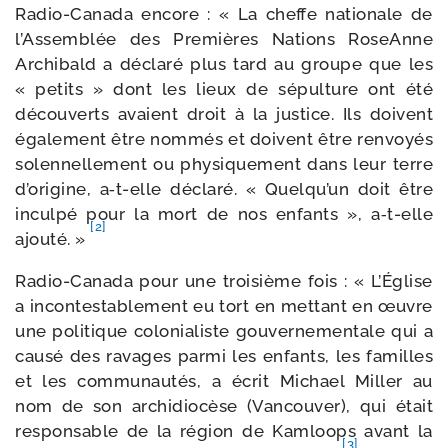
Radio-​Canada encore : « La cheffe natio­nale de
l’Assemblée des Premières Nations RoseAnne
Archibald a décla­ré plus tard au groupe que les
« petits » dont les lieux de sépul­ture ont été
décou­verts avaient droit à la jus­tice. Ils doivent
éga­le­ment être nom­més et doivent être ren­voyés
solen­nel­le­ment ou phy­si­que­ment dans leur terre
d’origine, a‑t-​elle décla­ré. « Quelqu’un doit être
incul­pé pour la mort de nos enfants », a‑t-​elle
[2]
ajou­té. »
Radio-​Canada pour une troi­sième fois : « L’Église
a incon­tes­ta­ble­ment eu tort en met­tant en œuvre
une poli­tique colo­nia­liste gou­ver­ne­men­tale qui a
cau­sé des ravages par­mi les enfants, les familles
et les com­mu­nau­tés, a écrit Michael Miller au
nom de son archi­dio­cèse (Vancouver), qui était
res­pon­sable de la région de Kamloops avant la
[3]