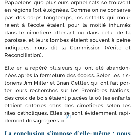
Rappelons que plu­sieurs orphe­li­nats se trouvent
en régions fort éloi­gnées. Comme on ne conserve
pas des corps long­temps, les enfants qui mou­
raient à l’école étaient pour la moi­tié inhu­més
dans le cime­tière atte­nant ou dans celui de la
paroisse, et leurs tombes étaient sou­vent à peine
indi­quées, nous dit la Commission (Vérité et
Réconciliation).
Elle en a repé­ré plu­sieurs qui ont été aban­don­
nées après la fer­me­ture des écoles. Selon les his­
to­riens Jim Miller et Brian Gettler, qui ont fait por­
ter leurs recherches sur les Premières Nations,
des croix de bois étaient pla­cées là où les enfants
étaient enter­rés dans des cime­tières selon les
rites catho­liques. Elles se sont évi­dem­ment rapi­
[8]
de­ment désa­gré­gées. »
La conclusion s’impose d’elle-même : nous