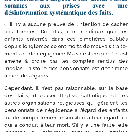
sommes aux prises avec une
désinformation systématique des faits.
« Il n’y a aucune preuve de l’in­ten­tion de cacher
ces tombes. De plus, rien n’in­dique que les
enfants enter­rés dans ces cime­tières oubliés
depuis long­temps soient morts de mau­vais trai­te­
ments ou de négli­gence. Mais c’est ce que l’on est
ame­né à croire par les comptes ren­dus des
médias. L’histoire des pen­sion­nats est déchi­rante
à bien des égards.
Cependant, il n’est pas rai­son­nable, sur la base
des faits, d’ac­cu­ser l’Église catho­lique et les
autres orga­ni­sa­tions reli­gieuses qui géraient les
pen­sion­nats de négli­gence à l’é­gard des enfants
ou de com­por­te­ment insen­sible à leur égard, ce
qui a conduit à leur mort. S’il y a une faute, elle