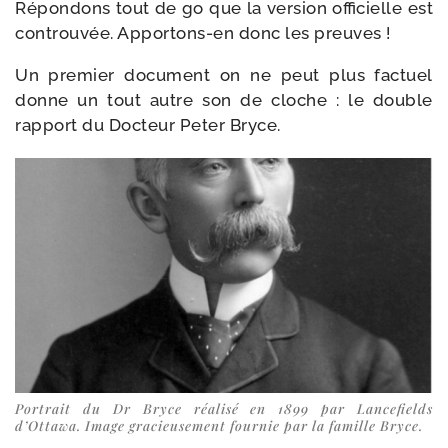
Répondons tout de go que la ver­sion offi­cielle est
controu­vée. Apportons-​en donc les preuves !
Un pre­mier docu­ment on ne peut plus fac­tuel
donne un tout autre son de cloche : le double
rap­port du Docteur Peter Bryce.
Portrait du Dr Bryce réa­li­sé en 1899 par Lancefields
d’Ottawa. Image gra­cieu­se­ment four­nie par la famille Bryce.