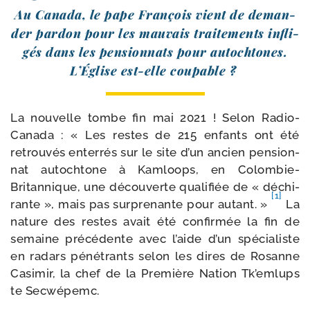
Au Canada, le pape François vient de deman­
der par­don pour les mau­vais trai­te­ments infli­
gés dans les pen­sion­nats pour autoch­tones.
L’Église est-​elle coupable ?
La nou­velle tombe fin mai 2021 ! Selon Radio-​
Canada : « Les restes de 215 enfants ont été
retrou­vés enter­rés sur le site d’un ancien pen­sion­
nat autoch­tone à Kamloops, en Colombie-​
Britannique, une décou­verte qua­li­fiée de « déchi­
[1]
rante », mais pas sur­pre­nante pour autant. »
La
nature des restes avait été confir­mée la fin de
semaine pré­cé­dente avec l’aide d’un spé­cia­liste
en radars péné­trants selon les dires de Rosanne
Casimir, la chef de la Première Nation Tk’emlups
te Secwépemc.