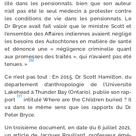
li­té dans les pen­sion­nats, bien que son auteur
n’ait pas été le seul méde­cin à pro­tes­ter contre
les condi­tions de vie dans les pen­sion­nats. Le
Dr Bryce avait fait valoir que le ministre Scott et
l’ensemble des Affaires indiennes avaient négli­gé
les besoins des Autochtones en matière de san­té
et dénon­cé une « négli­gence cri­mi­nelle quant
aux pro­messes des trai­tés », qui n’avaient pas été
[6]
tenues. »
Ce n’est pas tout : En 2015, Dr. Scott Hamilton, du
dépar­te­ment d’anthropologie de l’Université
Lakehead à Thunder Bay (Ontario), publie son rap­
[7]
port
inti­tu­lé Where are the Children buried ? Il
va dans le même sens que les rap­ports du Dr.
Peter Bryce.
Un troi­sième docu­ment, en date du 6 juillet 2021,
un article de Jacques Rouillard, pro­fes­seur émé­