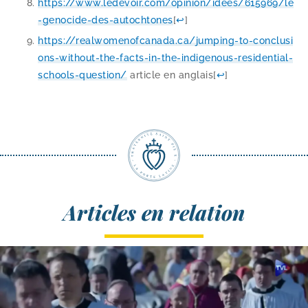
https://​www​.lede​voir​.com/​o​p​i​n​i​o​n​/​i​d​e​e​s​/​6​1​5​9​6​9​/​l​e​
-​g​e​n​o​c​i​d​e​-​d​e​s​-​a​u​t​o​c​h​t​o​nes
[
↩
]
https://​real​wo​me​nof​ca​na​da​.ca/​j​u​m​p​i​n​g​-​t​o​-​c​o​n​c​l​u​s​i​
o​n​s​-​w​i​t​h​o​u​t​-​t​h​e​-​f​a​c​t​s​-​i​n​-​t​h​e​-​i​n​d​i​g​e​n​o​u​s​-​r​e​s​i​d​e​n​t​i​a​l​-​
s​c​h​o​o​l​s​-​q​u​e​s​t​i​on/
article en anglais
[
↩
]
Articles en relation