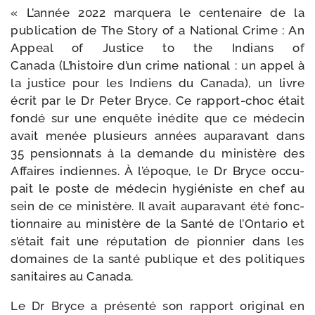
« L’année 2022 mar­que­ra le cen­te­naire de la
publi­ca­tion de The Story of a National Crime : An
Appeal of Justice to the Indians of
Canada (L’histoire d’un crime natio­nal : un appel à
la jus­tice pour les Indiens du Canada), un livre
écrit par le Dr Peter Bryce. Ce rapport-​choc était
fon­dé sur une enquête inédite que ce méde­cin
avait menée plu­sieurs années aupa­ra­vant dans
35 pen­sion­nats à la demande du minis­tère des
Affaires indiennes. À l’époque, le Dr Bryce occu­
pait le poste de méde­cin hygié­niste en chef au
sein de ce minis­tère. Il avait aupa­ra­vant été fonc­
tion­naire au minis­tère de la Santé de l’Ontario et
s’était fait une répu­ta­tion de pion­nier dans les
domaines de la san­té publique et des poli­tiques
sani­taires au Canada.
Le Dr Bryce a pré­sen­té son rap­port ori­gi­nal en