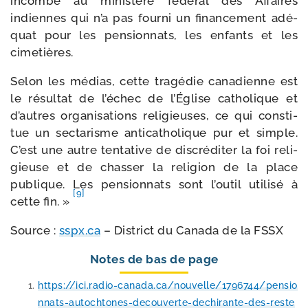
incombe au minis­tère fédé­ral des Affaires
indiennes qui n’a pas four­ni un finan­ce­ment adé­
quat pour les pen­sion­nats, les enfants et les
cimetières.
Selon les médias, cette tra­gé­die cana­dienne est
le résul­tat de l’é­chec de l’Église catho­lique et
d’autres orga­ni­sa­tions reli­gieuses, ce qui consti­
tue un sec­ta­risme anti­ca­tho­lique pur et simple.
C’est une autre ten­ta­tive de dis­cré­di­ter la foi reli­
gieuse et de chas­ser la reli­gion de la place
publique. Les pen­sion­nats sont l’ou­til uti­li­sé à
[9]
cette fin. »
Source :
sspx.
ca
– District du Canada de la FSSX
Notes de bas de page
https://​ici​.radio​-cana​da​.ca/​n​o​u​v​e​l​l​e​/​1​7​9​6​7​4​4​/​p​e​n​s​i​o​
n​n​a​t​s​-​a​u​t​o​c​h​t​o​n​e​s​-​d​e​c​o​u​v​e​r​t​e​-​d​e​c​h​i​r​a​n​t​e​-​d​e​s​-​r​e​s​t​e​