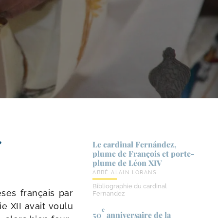
?
Le cardinal Fernández,
plume de François et porte-​
plume de Léon XIV
ABBÉ ALAIN LORANS
Bibliographie du cardinal
èses fran­çais par
Fernandez
e XII avait vou­lu
e
50
anniversaire de la