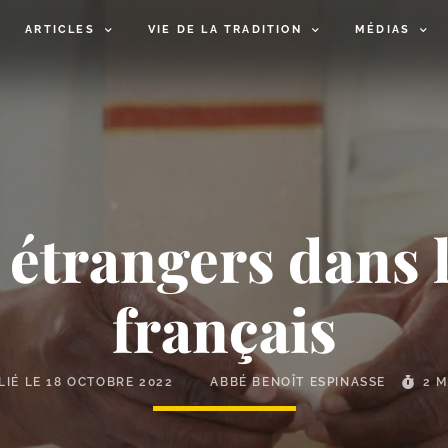
ARTICLES
VIE DE LA TRADITION
MÉDIAS
 étrangers dans 
français
LIÉ LE
18 OCTOBRE 2022
ABBÉ BENOÎT ESPINASSE
2 