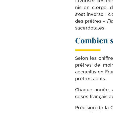
favo­ri­ser ces é
nis en cler­gé, d
s’est inver­sé : 
des prêtres
« Fi
sacerdotales.
Combien so
Selon les chiffr
prêtres de moi
accueillis en Fra
prêtres actifs.
Chaque année, al
cèses fran­çais 
Précision de la 