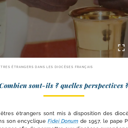
ÊTRES ÉTRANGERS DANS LES DIOCÈSES FRANÇAIS
Combien sont-​ils ? quelles perspectives 
res étran­gers sont mis à dis­po­si­tion des dio­c
ns son ency­clique
Fidei Donum
de 1957, le pape Pi