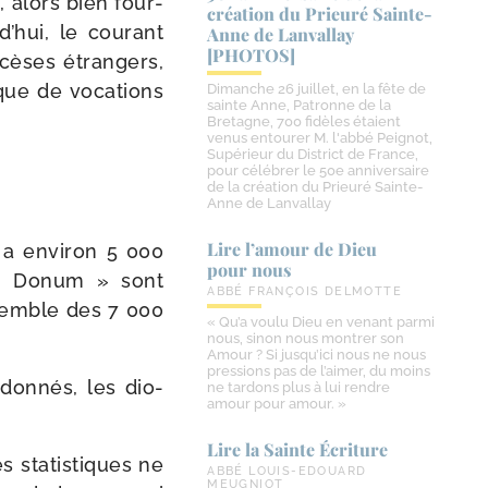
, alors bien four­
création du Prieuré Sainte-​
d’hui, le cou­rant
Anne de Lanvallay
[PHOTOS]
­cèses étran­gers,
que de voca­tions
Dimanche 26 juillet, en la fête de
sainte Anne, Patronne de la
Bretagne, 700 fidèles étaient
venus entourer M. l'abbé Peignot,
Supérieur du District de France,
pour célébrer le 50e anniversaire
de la création du Prieuré Sainte-
Anne de Lanvallay
Lire l’amour de Dieu
 a envi­ron 5 000
pour nous
ei Donum » sont
ABBÉ FRANÇOIS DELMOTTE
n­semble des 7 000
« Qu’a voulu Dieu en venant parmi
nous, sinon nous montrer son
Amour ? Si jusqu’ici nous ne nous
pressions pas de l’aimer, du moins
don­nés, les dio­
ne tardons plus à lui rendre
amour pour amour. »
Lire la Sainte Écriture
sta­tis­tiques ne
ABBÉ LOUIS-EDOUARD
MEUGNIOT