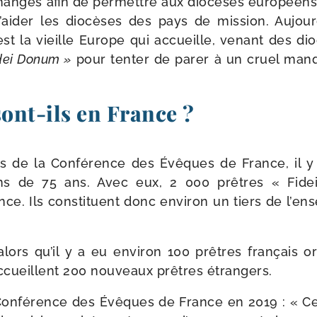
changes afin de per­mettre aux dio­cèses euro­péens
’ai­der les dio­cèses des pays de mis­sion. Aujour
c’est la vieille Europe qui accueille, venant des dio
dei Donum »
pour ten­ter de parer à un cruel man
nt-​ils en France ?
es de la Conférence des Évêques de France, il y
ns de 75 ans. Avec eux, 2 000 prêtres « Fid
nce. Ils consti­tuent donc envi­ron un tiers de l’e
ors qu’il y a eu envi­ron 100 prêtres fran­çais or
accueillent 200 nou­veaux prêtres étrangers.
Conférence des Évêques de France en 2019 : « Ces 