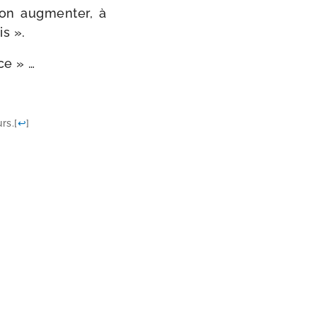
ion aug­men­ter, à
is ».
nce » …
rs.
[
↩
]