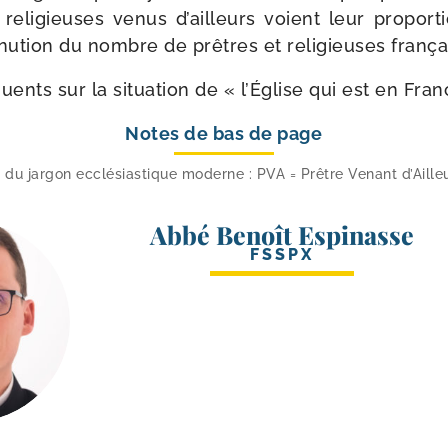
reli­gieuses venus d’ailleurs voient leur pro­por­t
nu­tion du nombre de prêtres et reli­gieuses frança
quents sur la situa­tion de « l’Église qui est en Fra
Notes de bas de page
 du jar­gon ecclé­sias­tique moderne : PVA = Prêtre Venant d’Ailleu
Abbé Benoît Espinasse
FSSPX