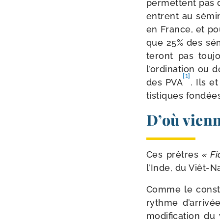
per­mettent pas d
entrent au sémi­n
en France, et pou
que 25% des sémi
te­ront pas tou­
l’ordination ou d
[1]
des PVA
. Ils 
tis­tiques fon­dé
D’où vienn
Ces prêtres
« F
l’Inde, du Viêt-​
Comme le consta
rythme d’arrivé
modi­fi­ca­tion 