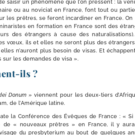
e sai­sir un phé­no­mène que l’on pressent : la ve
aire ou au novi­ciat en France, font tout ou par­t
r les prêtres, se feront incar­di­ner en France. On 
­na­ristes en for­ma­tion en France sont des étran­
jours des étran­gers à cause des natu­ra­li­sa­tio
es vœux, ils et elles ne seront plus des étran­ger
et elles n’auront plus besoin de visas. Et échappen
es sur les demandes de visa ».
ent-​ils ?
idei Donum »
viennent pour les deux-​tiers d’Afriqu
Nam, de l’Amérique latine.
te la Conférence des Évêques de France : « Si l
e de « nou­veaux prêtres » en France, il y aura 
du visage du pres­by­te­rium au bout de quelques an