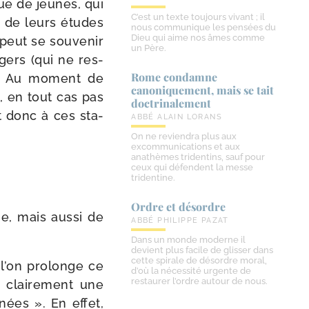
nue de jeunes, qui
C’est un texte toujours vivant ; il
ie de leurs études
nous communique les pensées du
Dieu qui aime nos âmes comme
peut se sou­ve­nir
un Père.
gers (qui ne res­
Rome condamne
ns). Au moment de
canoniquement, mais se tait
s, en tout cas pas
doctrinalement
t donc à ces sta­
ABBÉ ALAIN LORANS
On ne reviendra plus aux
excommunications et aux
anathèmes tridentins, sauf pour
ceux qui défendent la messe
tridentine.
Ordre et désordre
e, mais aus­si de
ABBÉ PHILIPPE PAZAT
Dans un monde moderne il
devient plus facile de glisser dans
cette spirale de désordre moral,
’on pro­longe ce
d’où la nécessité urgente de
restaurer l’ordre autour de nous.
clai­re­ment une
nées ». En effet,