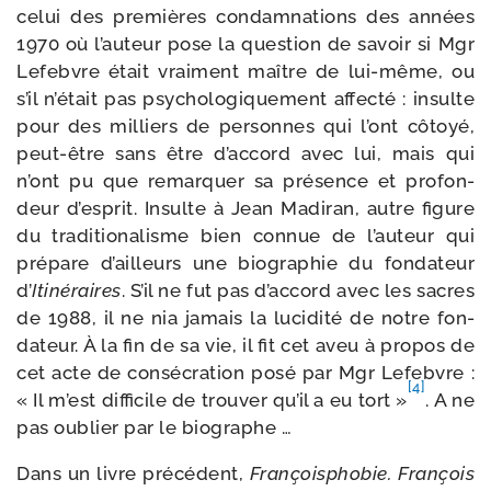
celui des pre­mières condam­na­tions des années
1970 où l’auteur pose la ques­tion de savoir si Mgr
Lefebvre était vrai­ment maître de lui-​même, ou
s’il n’était pas psy­cho­lo­gi­que­ment affec­té : insulte
pour des mil­liers de per­sonnes qui l’ont côtoyé,
peut-​être sans être d’accord avec lui, mais qui
n’ont pu que remar­quer sa pré­sence et pro­fon­
deur d’esprit. Insulte à Jean Madiran, autre figure
du tra­di­tio­na­lisme bien connue de l’auteur qui
pré­pare d’ailleurs une bio­gra­phie du fon­da­teur
d’
Itinéraires
. S’il ne fut pas d’accord avec les sacres
de 1988, il ne nia jamais la luci­di­té de notre fon­
da­teur. À la fin de sa vie, il fit cet aveu à pro­pos de
cet acte de consé­cra­tion posé par Mgr Lefebvre :
[4]
« Il m’est dif­fi­cile de trou­ver qu’il a eu tort »
. A ne
pas oublier par le biographe …
Dans un livre pré­cé­dent,
Françoisphobie. François