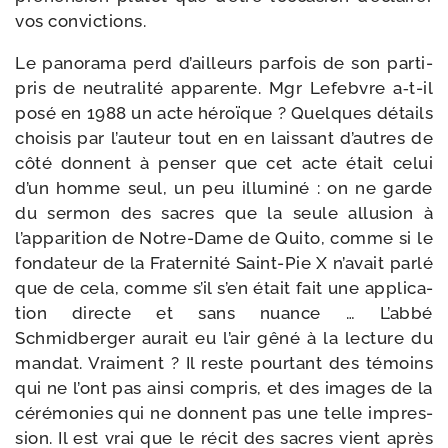
vos convictions.
Le pano­ra­ma perd d’ailleurs par­fois de son parti-​
pris de neu­tra­li­té appa­rente. Mgr Lefebvre a‑t-​il
posé en 1988 un acte héroïque ? Quelques détails
choi­sis par l’auteur tout en en lais­sant d’autres de
côté donnent à pen­ser que cet acte était celui
d’un homme seul, un peu illu­mi­né : on ne garde
du ser­mon des sacres que la seule allu­sion à
l’apparition de Notre-​Dame de Quito, comme si le
fon­da­teur de la Fraternité Saint-​Pie X n’avait par­lé
que de cela, comme s’il s’en était fait une appli­ca­
tion directe et sans nuance … L’abbé
Schmidberger aurait eu l’air gêné à la lec­ture du
man­dat. Vraiment ? Il reste pour­tant des témoins
qui ne l’ont pas ain­si com­pris, et des images de la
céré­mo­nies qui ne donnent pas une telle impres­
sion. Il est vrai que le récit des sacres vient après