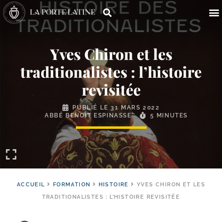
Yves Chiron et les
traditionalistes : l’histoire
revisitée
PUBLIÉ LE
31 MARS 2022
ABBÉ BENOÎT ESPINASSE
5 MINUTES
ACCUEIL
FORMATION
HISTOIRE
YVES CHIRON ET LES
TRADITIONALISTES : L’HISTOIRE REVISITÉE