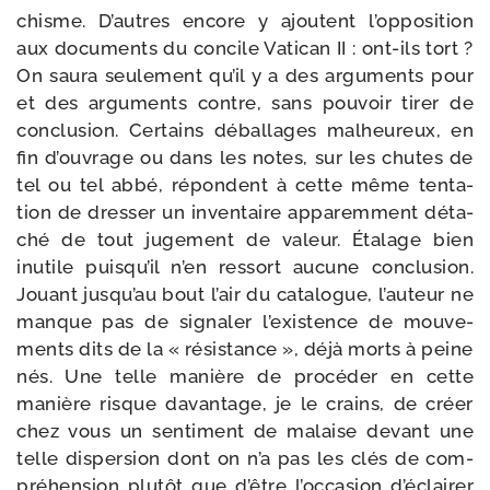
chisme. D’autres encore y ajoutent l’opposition
aux docu­ments du concile Vatican II : ont-​ils tort ?
On sau­ra seule­ment qu’il y a des argu­ments pour
et des argu­ments contre, sans pou­voir tirer de
conclu­sion. Certains débal­lages mal­heu­reux, en
fin d’ouvrage ou dans les notes, sur les chutes de
tel ou tel abbé, répondent à cette même ten­ta­
tion de dres­ser un inven­taire appa­rem­ment déta­
ché de tout juge­ment de valeur. Étalage bien
inutile puisqu’il n’en res­sort aucune conclu­sion.
Jouant jusqu’au bout l’air du cata­logue, l’auteur ne
manque pas de signa­ler l’existence de mou­ve­
ments dits de la « résis­tance », déjà morts à peine
nés. Une telle manière de pro­cé­der en cette
manière risque davan­tage, je le crains, de créer
chez vous un sen­ti­ment de malaise devant une
telle dis­per­sion dont on n’a pas les clés de com­
pré­hen­sion plu­tôt que d’être l’occasion d’éclairer