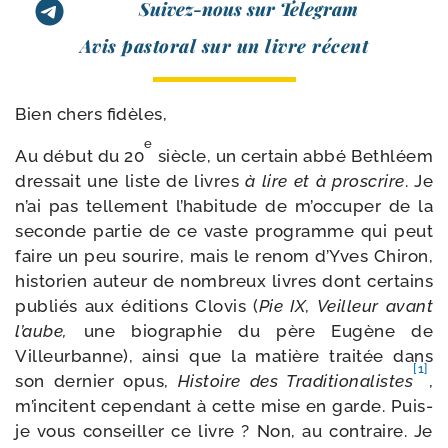
Suivez-nous sur Telegram
Avis pas­to­ral sur un livre récent
Bien chers fidèles,
e
Au début du 20
siècle, un cer­tain abbé Bethléem
dres­sait une liste de livres
à lire et à pros­crire
. Je
n’ai pas tel­le­ment l’habitude de m’occuper de la
seconde par­tie de ce vaste pro­gramme qui peut
faire un peu sou­rire, mais le renom d’Yves Chiron,
his­to­rien auteur de nom­breux livres dont cer­tains
publiés aux édi­tions Clovis (
Pie IX
,
Veilleur avant
l’aube,
une bio­gra­phie du père Eugène de
Villeurbanne), ain­si que la matière trai­tée dans
[1]
son der­nier opus,
Histoire des Traditionalistes
,
m’incitent cepen­dant à cette mise en garde. Puis-​
je vous conseiller ce livre ? Non, au contraire. Je