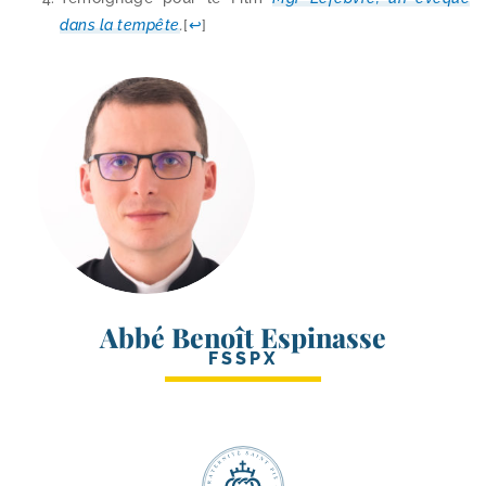
dans la tem­pête
.
[
↩
]
Abbé Benoît Espinasse
FSSPX