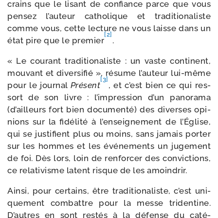
crains que le lisant de confiance parce que vous
pen­sez l’auteur catho­lique et tra­di­tio­na­liste
comme vous, cette lec­ture ne vous laisse dans un
[2]
état pire que le pre­mier
.
« Le cou­rant tra­di­tio­na­liste : un vaste conti­nent,
mou­vant et diver­si­fié », résume l’auteur lui-​même
[3]
pour le jour­nal
Présent
, et c’est bien ce qui res­
sort de son livre : l’impression d’un pano­ra­ma
(d’ailleurs fort bien docu­men­té) des diverses opi­
nions sur la fidé­li­té à l’enseignement de l’Église,
qui se jus­ti­fient plus ou moins, sans jamais por­ter
sur les hommes et les évé­ne­ments un juge­ment
de foi. Dès lors, loin de ren­for­cer des convic­tions,
ce rela­ti­visme latent risque de les amoindrir.
Ainsi, pour cer­tains, être tra­di­tio­na­liste, c’est uni­
que­ment com­battre pour la messe tri­den­tine.
D’autres en sont res­tés à la défense du caté­