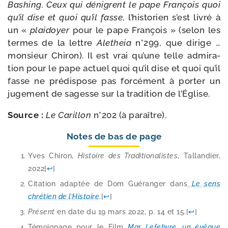
Bashing. Ceux qui dénigrent le pape François quoi
qu’il dise et quoi qu’il fasse
, l’historien s’est livré à
un «
plai­doyer
pour le pape François » (selon les
termes de la lettre
Aletheia
n°299, que dirige …
mon­sieur Chiron). Il est vrai qu’une telle admi­ra­
tion pour le pape actuel quoi qu’il dise et quoi qu’il
fasse ne pré­dis­pose pas for­cé­ment à por­ter un
juge­ment de sagesse sur la tra­di­tion de l’Église.
Source :
Le Carillon
n°202 (à paraître).
Notes de bas de page
Yves Chiron,
Histoire des Traditionalistes
, Tallandier,
2022
[
↩
]
Citation adap­tée de Dom Guéranger dans
Le sens
chré­tien de l’Histoire
.
[
↩
]
Présent
en date du 19 mars 2022, p. 14 et 15.
[
↩
]
Témoignage pour le Film
Mgr Lefebvre, un évêque