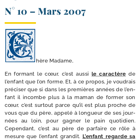
N° 10 – Mars 2007
hère Madame,
En for­mant le cœur, c’est aus­si
le carac­tère
de
l’en­fant que l’on forme. Et, à ce pro­pos, je vou­drais
pré­ci­ser que si dans les pre­mières années de l’en­
fant il incombe plus à la maman de for­mer son
cœur, c’est sur­tout parce qu’il est plus proche de
vous que du père, appe­lé à lon­gueur de ses jour­
nées au loin, pour gagner le pain quo­ti­dien.
Cependant, c’est au père de par­faire ce rôle à
mesure que l’en­fant gran­dit.
L’enfant regarde sa