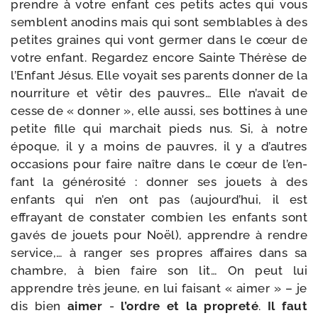
prendre à votre enfant ces petits actes qui vous
semblent ano­dins mais qui sont sem­blables à des
petites graines qui vont ger­mer dans le cœur de
votre enfant. Regardez encore Sainte Thérèse de
l’Enfant Jésus. Elle voyait ses parents don­ner de la
nour­ri­ture et vêtir des pauvres… Elle n’a­vait de
cesse de « don­ner », elle aus­si, ses bot­tines à une
petite fille qui mar­chait pieds nus. Si, à notre
époque, il y a moins de pauvres, il y a d’autres
occa­sions pour faire naître dans le cœur de l’en­
fant la géné­ro­si­té : don­ner ses jouets à des
enfants qui n’en ont pas (aujourd’­hui, il est
effrayant de consta­ter com­bien les enfants sont
gavés de jouets pour Noël), apprendre à rendre
ser­vice,… à ran­ger ses propres affaires dans sa
chambre, à bien faire son lit… On peut lui
apprendre très jeune, en lui fai­sant « aimer » – je
dis bien
aimer
-
l’ordre et la pro­pre­té
.
Il faut