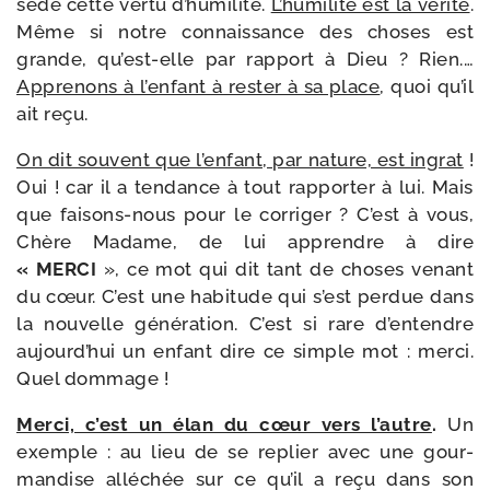
sède cette ver­tu d’hu­mi­li­té.
L’humilité est la véri­té
.
Même si notre connais­sance des choses est
grande, qu’est-​elle par rap­port à Dieu ? Rien.…
Apprenons à l’en­fant à res­ter à sa place
, quoi qu’il
ait reçu.
On dit sou­vent que l’en­fant, par nature, est ingrat
!
Oui ! car il a ten­dance à tout rap­por­ter à lui. Mais
que faisons-​nous pour le cor­ri­ger ? C’est à vous,
Chère Madame, de lui apprendre à dire
« MERCI
», ce mot qui dit tant de choses venant
du cœur. C’est une habi­tude qui s’est per­due dans
la nou­velle géné­ra­tion. C’est si rare d’en­tendre
aujourd’­hui un enfant dire ce simple mot : mer­ci.
Quel dommage !
Merci, c’est un élan du cœur vers l’autre
.
Un
exemple : au lieu de se replier avec une gour­
man­dise allé­chée sur ce qu’il a reçu dans son