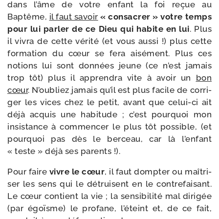
dans l’âme de votre enfant la foi reçue au
Baptême,
il faut savoir
« consa­crer » votre temps
pour lui par­ler de ce Dieu qui habite en lui
. Plus
il vivra de cette véri­té (et vous aus­si !) plus cette
for­ma­tion du cœur se fera aisé­ment. Plus ces
notions lui sont don­nées jeune (ce n’est jamais
trop tôt) plus il appren­dra vite à avoir un
bon
cœur
. N’oubliez jamais qu’il est plus facile de cor­ri­
ger les vices chez le petit, avant que celui-​ci ait
déjà acquis une habi­tude ; c’est pour­quoi mon
insis­tance à com­men­cer le plus tôt pos­sible, (et
pour­quoi pas dès le ber­ceau, car là l’en­fant
« teste » déjà ses parents !).
Pour faire
vivre le cœur
, il faut domp­ter ou maî­tri­
ser les sens qui le détruisent en le contre­fai­sant.
Le cœur contient la vie ; la sen­si­bi­li­té mal diri­gée
(par égoïsme) le pro­fane, l’é­teint et, de ce fait,