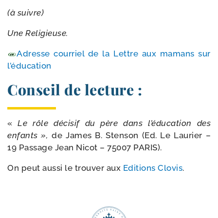
(à suivre)
Une Religieuse.
Adresse cour­riel de la Lettre aux mamans sur
l’éducation
Conseil de lecture :
«
Le rôle déci­sif du père dans l’é­du­ca­tion des
enfants »,
de James B. Stenson (Ed. Le Laurier –
19 Passage Jean Nicot – 75007 PARIS).
On peut aus­si le trou­ver aux
Editions Clovis
.