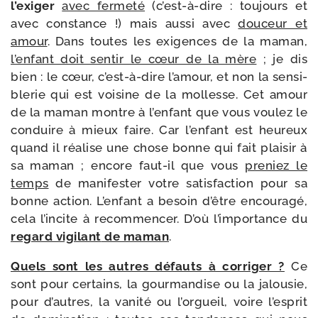
l’exi­ger
avec fer­me­té
(c’est-​à-​dire : tou­jours et
avec constance !) mais aus­si avec
dou­ceur et
amour
. Dans toutes les exi­gences de la maman,
l’en­fant doit sen­tir le cœur de la mère
; je dis
bien : le cœur, c’est-​à-​dire l’a­mour, et non la sen­si­
ble­rie qui est voi­sine de la mol­lesse. Cet amour
de la maman montre à l’en­fant que vous vou­lez le
conduire à mieux faire. Car l’en­fant est heu­reux
quand il réa­lise une chose bonne qui fait plai­sir à
sa maman ; encore faut-​il que vous
pre­niez le
temps
de mani­fes­ter votre satis­fac­tion pour sa
bonne action. L’enfant a besoin d’être encou­ra­gé,
cela l’in­cite à recom­men­cer. D’où l’im­por­tance du
regard vigi­lant
de maman
.
Quels sont les autres défauts à cor­ri­ger ?
Ce
sont pour cer­tains, la gour­man­dise ou la jalou­sie,
pour d’autres, la vani­té ou l’or­gueil, voire l’es­prit