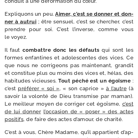
conduit à une défor­ma­tion du cœur.
Expliquons un peu.
Aimer, c’est se don­ner et don­
ner à autrui
; être sen­suel, c’est se cher­cher, c’est
prendre pour soi. C’est l’in­verse, comme vous
le voyez.
Il faut
com­battre donc les défauts
qui sont les
formes enfan­tines et ado­les­centes des vices. Ce
que nous ne cor­ri­geons pas main­te­nant, gran­dit
et consti­tue plus ou moins des vices et, hélas, des
habi­tudes vicieuses.
Tout péché est un égoïsme
:
c’est
pré­fé­rer « soi »
, « son caprice »
à l’autre
(à
savoir la volon­té de Dieu trans­mise par maman).
Le meilleur moyen de cor­ri­ger cet égoïsme,
c’est
de lui don­ner
l’oc­ca­sion de « poser » des actes
posi­tifs
, de faire des actes d’a­mour, de charité.
C’est à vous, Chère Madame, qu’il appar­tient d’ap­