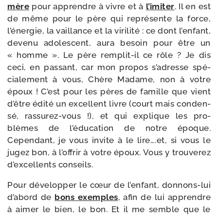
mère
pour apprendre à vivre et à
l’i­mi­ter
. Il en est
de même pour le père qui repré­sente la force,
l’éner­gie, la vaillance et la viri­li­té : ce dont l’en­fant,
deve­nu ado­les­cent, aura besoin pour être un
« homme ». Le père remplit-​il ce rôle ? Je dis
ceci, en pas­sant, car mon pro­pos s’a­dresse spé­
cia­le­ment à vous, Chère Madame, non à votre
époux ! C’est pour les pères de famille que vient
d’être édi­té un excellent livre (court mais conden­
sé, rassurez-​vous !), et qui explique les pro­
blèmes de l’é­du­ca­tion de notre époque.
Cependant, je vous invite à le lire….et, si vous le
jugez bon, à l’of­frir à votre époux. Vous y trou­ve­rez
d’ex­cel­lents conseils.
Pour déve­lop­per le cœur de l’en­fant, donnons-​lui
d’a­bord de
bons exemples
, afin de lui apprendre
à aimer le bien, le bon. Et il me semble que le