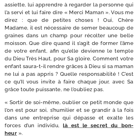
assiette, lui apprendre à regar­der la per­sonne qui
l’a ser­vi et lui faire dire « Merci Maman ». Vous me
direz : que de petites choses ! Oui, Chère
Madame, il est néces­saire de semer beau­coup de
graines dans un champ pour récol­ter une belle
mois­son. Que dire quand il s’a­git de for­mer l’âme
de votre enfant, afin qu’elle devienne le temple
du Dieu Très Haut, pour Sa gloire. Comment votre
enfant saura-​t-​il rendre grâces à Dieu si sa maman
ne lui a pas appris ? Quelle res­pon­sa­bi­li­té ! C’est
ce qu’Il vous invite à faire chaque jour, avec Sa
grâce toute puis­sante, ne l’ou­bliez pas.
« Sortir de soi-​même, oublier ce petit monde que
l’on est pour soi, s’hu­mi­lier et se gran­dir à la fois
dans une entre­prise qui dépasse et exalte les
forces d’un indi­vi­du,
là est le secret du bon­
heur
».