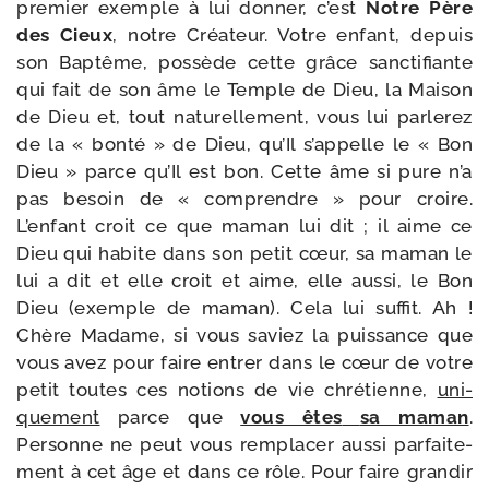
pre­mier exemple à lui don­ner, c’est
Notre Père
des Cieux
, notre Créateur. Votre enfant, depuis
son Baptême, pos­sède cette grâce sanc­ti­fiante
qui fait de son âme le Temple de Dieu, la Maison
de Dieu et, tout natu­rel­le­ment, vous lui par­le­rez
de la « bon­té » de Dieu, qu’Il s’ap­pelle le « Bon
Dieu » parce qu’Il est bon. Cette âme si pure n’a
pas besoin de « com­prendre » pour croire.
L’enfant croit ce que maman lui dit ; il aime ce
Dieu qui habite dans son petit cœur, sa maman le
lui a dit et elle croit et aime, elle aus­si, le Bon
Dieu (exemple de maman). Cela lui suf­fit. Ah !
Chère Madame, si vous saviez la puis­sance que
vous avez pour faire entrer dans le cœur de votre
petit toutes ces notions de vie chré­tienne,
uni­
que­ment
parce que
vous êtes
sa maman
.
Personne ne peut vous rem­pla­cer aus­si par­fai­te­
ment à cet âge et dans ce rôle. Pour faire gran­dir