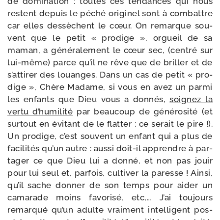
de domi­na­tion : toutes ces ten­dances qui nous
res­tent depuis le péché ori­gi­nel sont à com­battre
car elles des­sèchent le cœur. On remarque sou­
vent que le petit « pro­dige », orgueil de sa
maman, a géné­ra­le­ment le cœur sec, (cen­tré sur
lui-​même) parce qu’il ne rêve que de briller et de
s’at­ti­rer des louanges. Dans un cas de petit « pro­
dige », Chère Madame, si vous en avez un par­mi
les enfants que Dieu vous a don­nés,
soi­gnez la
ver­tu d’hu­mi­li­té
par beau­coup de géné­ro­si­té (et
sur­tout en évi­tant de le flat­ter : ce serait le pire !).
Un pro­dige, c’est sou­vent un enfant qui a plus de
faci­li­tés qu’un autre : aus­si doit-​il apprendre à par­
ta­ger ce que Dieu lui a don­né, et non pas jouir
pour lui seul et, par­fois, culti­ver la paresse ! Ainsi,
qu’il sache don­ner de son temps pour aider un
cama­rade moins favo­ri­sé, etc,… J’ai tou­jours
remar­qué qu’un adulte vrai­ment intel­li­gent pos­