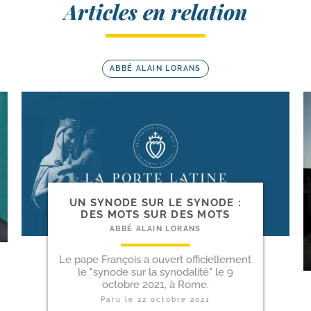
Articles en relation
ABBÉ ALAIN LORANS
UN SYNODE SUR LE SYNODE :
DES MOTS SUR DES MOTS
ABBÉ ALAIN LORANS
Le pape François a ouvert officiellement
le "synode sur la synodalité" le 9
octobre 2021, à Rome.
Paru le
22 octobre 2021