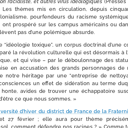
n racia­liste, et autres virus idéo­lo­giques
(Presses d
« Les thèmes mis en cir­cu­la­tion, depuis cin­qu
o­nia­lisme, pour­fen­deurs du racisme sys­té­miqu
 ont pros­pé­ré sur les cam­pus amé­ri­cains ou dans 
relèvent pas d’une polé­mique absurde.
 “idéo­lo­gie toxique”, un cor­pus doc­tri­nal d’une
­pa­ré la révo­lu­tion cultu­relle qui est désor­mais
ique, et qui vise – par le débou­lon­nage des sta­tue
mise en accu­sa­tion des grands per­son­nages de no
n de notre héri­tage par une “entre­prise de net­t
 consciences un effet de sidé­ra­tion au terme d
a honte, avides de trou­ver une échap­pa­toire sus
r d’être ce que nous sommes. »
­ver­si­té d’hiver du dis­trict de France de la Fratern
 et 27 février ; elle aura pour thème pré­ci­sé
​sol, com­ment défendre nos racines ? » Comme to