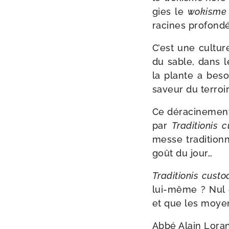
gies le
wokism
racines pro­fon­d
C’est une culture
du sable, dans l
la plante a beso
saveur du ter­roir
Ce déra­ci­ne­ment
par
Traditionis c
messe tra­di­tio
goût du jour…
Traditionis cus­t
lui-​même ? Nul d
et que les moyen
Abbé Alain Lora