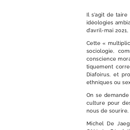
Il s’agit de taire
idéo­lo­gies ambi
d’avril-mai 2021,
Cette « mul­ti­pl
socio­lo­gie, c
conscience morale 
ti­que­ment cor­
Diafoirus, et pr
eth­niques ou sex
On se demande 
culture pour des
nous de sou­rire,
Michel De Jaegh