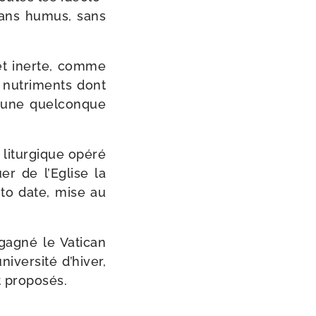
ans humus, sans
e et inerte, comme
 nutri­ments dont
r une quel­conque
 litur­gique opé­ré
uer de l’Eglise la
 to date, mise au
gagné le Vatican
ver­si­té d’hiver,
t proposés.