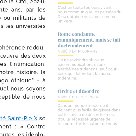
e la Cité, 2021),
C’est un texte toujours vivant ; il
ante ans, par les
nous communique les pensées du
Dieu qui aime nos âmes comme
e ou mili­tants de
un Père.
les uni­ver­si­tés
Rome condamne
canoniquement, mais se tait
doctrinalement
 cohé­rence redou­
ABBÉ ALAIN LORANS
 à l’œuvre des deux
On ne reviendra plus aux
s, l’intimidation,
excommunications et aux
anathèmes tridentins, sauf pour
tre his­toire, la
ceux qui défendent la messe
tridentine.
oyage éthique” – à
uquel nous soyons
Ordre et désordre
­cep­tible de nous
ABBÉ PHILIPPE PAZAT
Dans un monde moderne il
devient plus facile de glisser dans
cette spirale de désordre moral,
ité Saint-​Pie X
se
d’où la nécessité urgente de
restaurer l’ordre autour de nous.
­ment : « Contre
utes les idéo­lo­