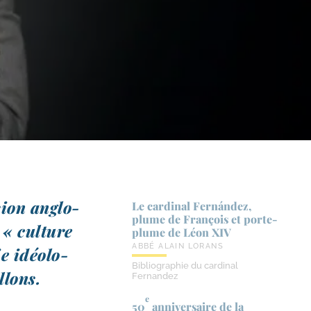
sion anglo-​
Le cardinal Fernández,
plume de François et porte-​
 « culture
plume de Léon XIV
ABBÉ ALAIN LORANS
e idéo­lo­
Bibliographie du cardinal
llons.
Fernandez
e
50
anniversaire de la