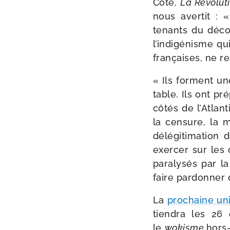
Côté,
La Révolutio
nous aver­tit : 
tenants du déco­l
l’indigénisme qui
fran­çaises, ne 
« Ils forment une
table. Ils ont pré
côtés de l’Atlant
la cen­sure, la 
délé­gi­ti­ma­tio
exer­cer sur les
para­ly­sés par l
faire par­don­ne
La
pro­chaine uni
tien­dra les 26
le
wokisme
hors-