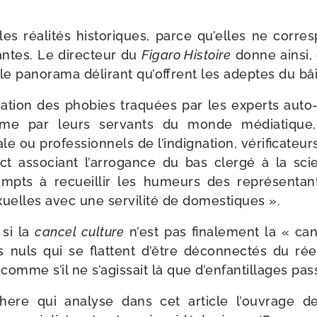
 les réa­li­tés his­to­riques, parce qu’elles ne cor­
antes. Le direc­teur du
Figaro Histoire
donne ain­si, 
 le pano­ra­ma déli­rant qu’offrent les adeptes du bâi
i­ca­tion des pho­bies tra­quées par les experts aut
omme par leurs ser­vants du monde média­tique, 
ou pro­fes­sion­nels de l’indignation, véri­fi­ca­teur
rect asso­ciant l’arrogance du bas cler­gé à la s
ompts à recueillir les humeurs des repré­sen­tant
uelles avec une ser­vi­li­té de domestiques ».
si la
can­cel culture
n’est pas fina­le­ment la « ca
 nuls qui se flattent d’être décon­nec­tés du rée
 comme s’il ne s’agissait là que d’enfantillages pas
ere qui ana­lyse dans cet article l’ouvrage d