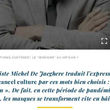
TIONIS CUSTODES”, LE “WOKISME” AU VATICAN ?
liste Michel De Jaeghere tra­duit l’expres
can­cel culture
par ces mots bien choi­sis :
n ». De fait, en cette période de pan­dé­mi
, les masques se trans­forment vite en bâi