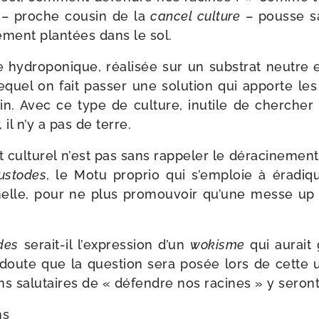
e
– proche cou­sin de la
can­cel culture
– pousse s
é­ment plan­tées dans le sol.
 hydro­po­nique, réa­li­sée sur un sub­strat neutr
equel on fait pas­ser une solu­tion qui apporte les
in. Avec ce type de culture, inutile de cher­che
, il n’y a pas de terre.
 cultu­rel n’est pas sans rap­pe­ler le déra­ci­ne­ment
us­todes
, le Motu pro­prio qui s’emploie à éra­di­q
n­nelle, pour ne plus pro­mou­voir qu’une messe up
odes
serait-​il l’expression d’un
wokisme
qui aurait 
oute que la ques­tion sera posée lors de cette uni­
s salu­taires de « défendre nos racines » y seron
ns