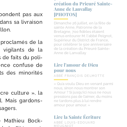
création du Prieuré Sainte-​
Anne de Lanvallay
res­pondent pas aux
[PHOTOS]
dans sa livrai­son
Dimanche 26 juillet, en la fête de
sainte Anne, Patronne de la
llon.
Bretagne, 700 fidèles étaient
venus entourer M. l'abbé Peignot,
Supérieur du District de France,
o-​proclamés de la
pour célébrer le 50e anniversaire
de la création du Prieuré Sainte-
vigi­lants de la
Anne de Lanvallay
s de faits du poli­
Lire l’amour de Dieu
cience confuse de
pour nous
s des mino­ri­tés
ABBÉ FRANÇOIS DELMOTTE
« Qu’a voulu Dieu en venant parmi
nous, sinon nous montrer son
ncre culture », la
Amour ? Si jusqu’ici nous ne nous
pressions pas de l’aimer, du moins
l. Mais gardons-​
ne tardons plus à lui rendre
amour pour amour. »
sagers.
Lire la Sainte Écriture
e Mathieu Bock-​
ABBÉ LOUIS-EDOUARD
MEUGNIOT