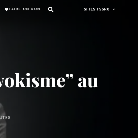
FAIRE UN DON
SITES FSSPX
“wokisme” au
NUTES