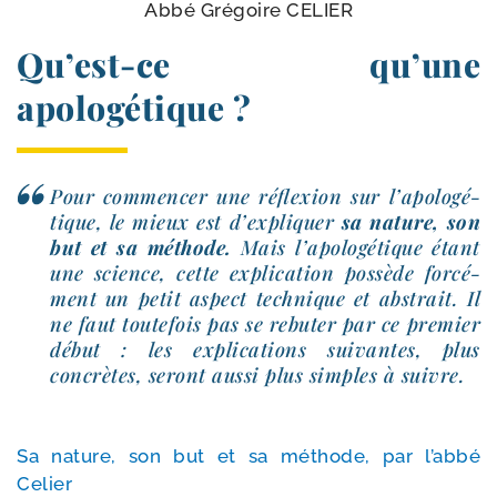
Abbé Grégoire CELIER
Qu’est-​ce qu’une
apologétique ?
Pour com­men­cer une réflexion sur l’a­po­lo­gé­
tique, le mieux est d’ex­pli­quer
sa nature, son
but et sa méthode.
Mais l’a­po­lo­gé­tique étant
une science, cette expli­ca­tion pos­sède for­cé­
ment un petit aspect tech­nique et abs­trait. Il
ne faut tou­te­fois pas se rebu­ter par ce pre­mier
début : les expli­ca­tions sui­vantes, plus
concrètes, seront aus­si plus simples à suivre.
Sa nature, son but et sa méthode, par l’ab­bé
Celier