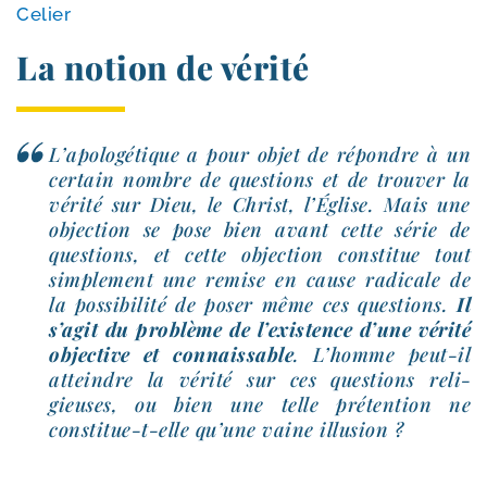
Celier
La notion de vérité
L’apologétique a pour objet de répondre à un
cer­tain nombre de ques­tions et de trou­ver la
véri­té sur Dieu, le Christ, l’Église. Mais une
objec­tion se pose bien avant cette série de
ques­tions, et cette objec­tion consti­tue tout
sim­ple­ment une remise en cause radi­cale de
la pos­si­bi­li­té de poser même ces ques­tions.
Il
s’agit du pro­blème de l’existence d’une véri­té
objec­tive et connais­sable
. L’homme peut-​il
atteindre la véri­té sur ces ques­tions reli­
gieuses, ou bien une telle pré­ten­tion ne
constitue-​t-​elle qu’une vaine illusion ?