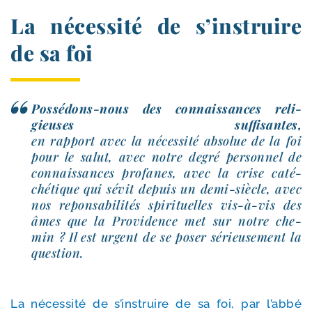
La nécessité de s’instruire
de sa foi
Possédons-​nous des connais­sances reli­
gieuses suf­fi­santes,
en rap­port avec la néces­si­té abso­lue de la foi
pour le salut, avec notre degré per­son­nel de
connais­sances pro­fanes, avec la crise caté­
ché­tique qui sévit depuis un demi-​siècle, avec
nos repon­sa­bi­li­tés spi­ri­tuelles vis-​à-​vis des
âmes que la Providence met sur notre che­
min ? Il est urgent de se poser sérieu­se­ment la
question.
La néces­si­té de s’ins­truire de sa foi, par l’ab­bé