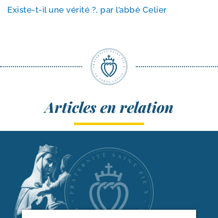
Existe-​t-​il une véri­té ?, par l’ab­bé Celier
Articles en relation