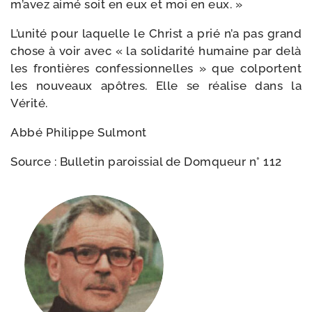
m’a­vez aimé soit en eux et moi en eux. »
L’unité pour laquelle le Christ a prié n’a pas grand
chose à voir avec « la soli­da­ri­té humaine par delà
les fron­tières confes­sion­nelles » que col­portent
les nou­veaux apôtres. Elle se réa­lise dans la
Vérité.
Abbé Philippe Sulmont
Source : Bulletin parois­sial de Domqueur n° 112