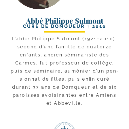
Abbé Philippe Sulmont
CURÉ DE DOMQUEUR † 2010
L’abbé Philippe Sulmont (1921–2010),
second d’une famille de qua­torze
enfants, ancien sémi­na­riste des
Carmes, fut pro­fes­seur de col­lège,
puis de sémi­naire, aumô­nier d’un pen­
sion­nat de filles, puis enfin curé
durant 37 ans de Domqueur et de six
paroisses avoi­si­nantes entre Amiens
et Abbeville.