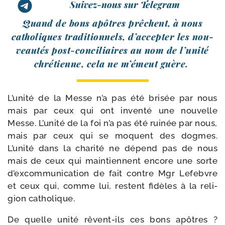
Suivez-nous sur Telegram
Quand de bons apôtres prêchent, à nous
catho­liques tra­di­tion­nels, d’ac­cep­ter les nou­
veau­tés post-​conciliaires au nom de l’u­ni­té
chré­tienne, cela ne m’é­meut guère.
L’unité de la Messe n’a pas été bri­sée par nous
mais par ceux qui ont inven­té une nou­velle
Messe. L’unité de la foi n’a pas été rui­née par nous,
mais par ceux qui se moquent des dogmes.
L’unité dans la cha­ri­té ne dépend pas de nous
mais de ceux qui main­tiennent encore une sorte
d’ex­com­mu­ni­ca­tion de fait contre Mgr Lefebvre
et ceux qui, comme lui, res­tent fidèles à la reli­
gion catholique.
De quelle uni­té rêvent-​ils ces bons apôtres ?