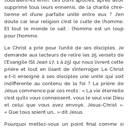
Jouiraient-​ils enfin, ces bons apôtres, après avoir
sup­pri­mé tous leurs enne­mis, de la cha­ri­té chré­
tienne et d’une par­faite uni­té entre eux ? J’en
doute car leur reli­gion c’est le culte de l’homme.
Et tout le monde le sait : l’homme est un loup
pour l’homme.
Le Christ a prié pour l’u­ni­té de ses dis­ciples. Je
demande aux lec­teurs de relire les 25 ver­sets de
l’Evangile (St Jean 17, 1 à 25) qui nous livrent cette
prière et tout en lisant de s’in­ter­ro­ger. Le Christ
a‑t-​il ensei­gné à ses dis­ciples une uni­té qui soit
indif­fé­rente au conte­nu de la foi ? La prière de
Jésus com­mence par ces mots : « La vie éter­nelle
c’est qu’ils vous connaissent, vous le seul vrai Dieu
et celui que vous avez envoyé, Jésus-​Christ ».
« Que tous soient un… » dit Jésus.
Pourquoi mettez-​vous un point final comme si