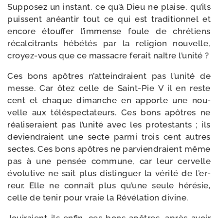
Supposez un ins­tant, ce qu’à Dieu ne plaise, qu’ils
puissent anéan­tir tout ce qui est tra­di­tion­nel et
encore étouf­fer l’im­mense foule de chré­tiens
récal­ci­trants hébé­tés par la reli­gion nou­velle,
croyez-​vous que ce mas­sacre ferait naître l’unité ?
Ces bons apôtres n’at­tein­draient pas l’u­ni­té de
messe. Car ôtez celle de Saint-​Pie V il en reste
cent et chaque dimanche en apporte une nou­
velle aux télé­spec­ta­teurs. Ces bons apôtres ne
réa­li­se­raient pas l’u­ni­té avec les pro­tes­tants ; ils
devien­draient une secte par­mi trois cent autres
sectes. Ces bons apôtres ne par­vien­draient même
pas à une pen­sée com­mune, car leur cer­velle
évo­lu­tive ne sait plus dis­tin­guer la véri­té de l’er­
reur. Elle ne connaît plus qu’une seule héré­sie,
celle de tenir pour vraie la Révélation divine.