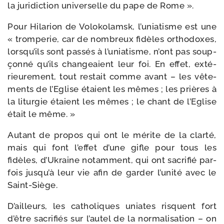
la juri­dic­tion uni­ver­selle du pape de Rome ».
Pour Hilarion de Volokolamsk, l’uniatisme est une
« trom­pe­rie, car de nom­breux fidèles ortho­doxes,
lorsqu’ils sont pas­sés à l’uniatisme, n’ont pas soup­
çon­né qu’ils chan­geaient leur foi. En effet, exté­
rieu­re­ment, tout res­tait comme avant – les vête­
ments de l’Eglise étaient les mêmes ; les prières à
la litur­gie étaient les mêmes ; le chant de l’Eglise
était le même. »
Autant de pro­pos qui ont le mérite de la clar­té,
mais qui font l’effet d’une gifle pour tous les
fidèles, d’Ukraine notam­ment, qui ont sacri­fié par­
fois jusqu’à leur vie afin de gar­der l’unité avec le
Saint-Siège.
D’ailleurs, les catho­liques uniates risquent fort
d’être sacri­fiés sur l’autel de la nor­ma­li­sa­tion – on