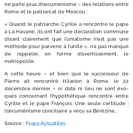
ne parle plus d’œcuménisme – des rela­tions entre
Rome et le patriar­cat de Moscou :
« Quand le patriarche Cyrille a ren­con­tré le pape
à La Havane, ils ont fait une décla­ra­tion com­mune
disant clai­re­ment que l’uniatisme n’est pas une
méthode pour par­ve­nir à l’unité », n’a pas man­qué
de rap­pe­ler, en forme d’avertissement, le
métropolite.
A cette heure – et bien que le suc­ces­seur de
Pierre ait ren­con­tré Hilarion à Rome, le 22
décembre der­nier – ni date ni lieu ne sont évo­
qués concer­nant l’hypothétique ren­contre entre
Cyrille et le pape François. Une seule cer­ti­tude :
l’œcuménisme conci­liaire a vécu sa Bérézina…
Source :
Fsspx.Actualités