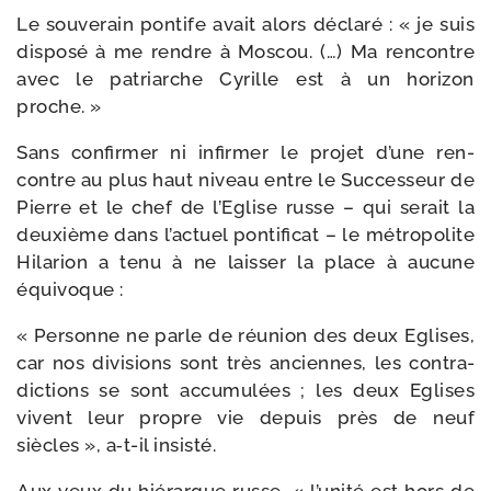
Le sou­ve­rain pon­tife avait alors décla­ré : « je suis
dis­po­sé à me rendre à Moscou. (…) Ma ren­contre
avec le patriarche Cyrille est à un hori­zon
proche. »
Sans confir­mer ni infir­mer le pro­jet d’une ren­
contre au plus haut niveau entre le Successeur de
Pierre et le chef de l’Eglise russe – qui serait la
deuxième dans l’actuel pon­ti­fi­cat – le métro­po­lite
Hilarion a tenu à ne lais­ser la place à aucune
équivoque :
« Personne ne parle de réunion des deux Eglises,
car nos divi­sions sont très anciennes, les contra­
dic­tions se sont accu­mu­lées ; les deux Eglises
vivent leur propre vie depuis près de neuf
siècles », a‑t-​il insisté.