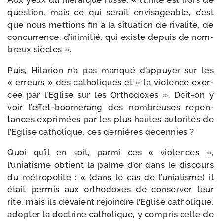
Aux yeux du hié­rarque russe, « l’unité est hors de
ques­tion, mais ce qui serait envi­sa­geable, c’est
que nous met­tions fin à la situa­tion de riva­li­té, de
concur­rence, d’inimitié, qui existe depuis de nom­
breux siècles ».
Puis, Hilarion n’a pas man­qué d’appuyer sur les
« erreurs » des catho­liques et « la vio­lence exer­
cée par l’Eglise sur les Orthodoxes ». Doit-​on y
voir l’effet-boomerang des nom­breuses repen­
tances expri­mées par les plus hautes auto­ri­tés de
l’Eglise catho­lique, ces der­nières décennies ?
Quoi qu’il en soit, par­mi ces « vio­lences »,
l’uniatisme obtient la palme d’or dans le dis­cours
du métro­po­lite : « (dans le cas de l’uniatisme) il
était per­mis aux ortho­doxes de conser­ver leur
rite, mais ils devaient rejoindre l’Eglise catho­lique,
adop­ter la doc­trine catho­lique, y com­pris celle de