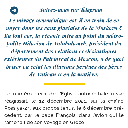
Suivez-nous sur Telegram
Le mirage œcu­mé­nique est-​il en train de se
noyer dans les eaux gla­ciales de la Moskova ?
En tout cas, la récente mise au point du métro­
po­lite Hilarion de Volokolamsk, pré­sident du
dépar­te­ment des rela­tions ecclé­sias­tiques
exté­rieures du Patriarcat de Moscou, a de quoi
bri­ser en éclat les illu­sions per­dues des pères
de Vatican II en la matière.
Le numé­ro deux de l’Eglise auto­cé­phale russe
réagis­sait, le 12 décembre 2021, sur la chaîne
Rossiya-​24, aux pro­pos tenus, le 6 décembre pré­
cé­dent, par le pape François, dans l’avion qui le
rame­nait de son voyage en Grèce.