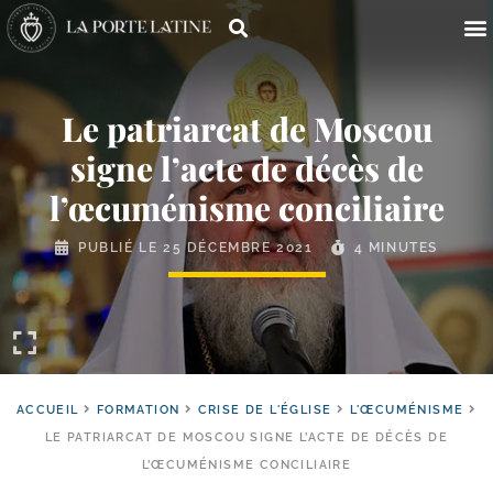
Le patriarcat de Moscou
signe l’acte de décès de
l’œcuménisme conciliaire
PUBLIÉ LE
25 DÉCEMBRE 2021
4 MINUTES
ACCUEIL
FORMATION
CRISE DE L'ÉGLISE
L'ŒCUMÉNISME
LE PATRIARCAT DE MOSCOU SIGNE L’ACTE DE DÉCÈS DE
L’ŒCUMÉNISME CONCILIAIRE