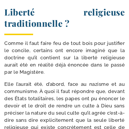
Liberté religieuse
traditionnelle ?
Comme il faut faire feu de tout bois pour jus­ti­fier
le concile, cer­tains ont encore ima­gi­né que la
doc­trine qu’il contient sur la liber­té reli­gieuse
aurait été en réa­li­té déjà énon­cée dans le pas­sé
par le Magistère.
Elle l’aurait été, d’abord, face au nazisme et au
com­mu­nisme. À quoi il faut répondre que, devant
des États tota­li­taires, les papes ont pu énon­cer le
devoir et le droit de rendre un culte à Dieu sans
pré­ci­ser la nature du seul culte qu’il agrée c’est-à-
dire sans dire expli­ci­te­ment que la seule liber­té
reli­gieuse qui existe concrè­te­ment est celle de