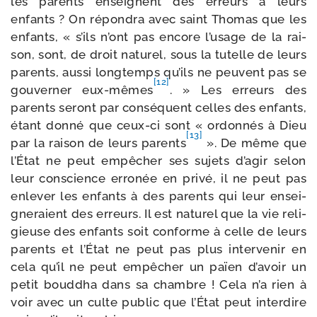
les parents enseignent des erreurs à leurs
enfants ? On répon­dra avec saint Thomas que les
enfants, « s’ils n’ont pas encore l’usage de la rai­
son, sont, de droit natu­rel, sous la tutelle de leurs
parents, aus­si long­temps qu’ils ne peuvent pas se
[12]
gou­ver­ner eux-​mêmes
. » Les erreurs des
parents seront par consé­quent celles des enfants,
étant don­né que ceux-​ci sont « ordon­nés à Dieu
[13]
par la rai­son de leurs parents
». De même que
l’État ne peut empê­cher ses sujets d’agir selon
leur conscience erro­née en pri­vé, il ne peut pas
enle­ver les enfants à des parents qui leur ensei­
gne­raient des erreurs. Il est natu­rel que la vie reli­
gieuse des enfants soit conforme à celle de leurs
parents et l’État ne peut pas plus inter­ve­nir en
cela qu’il ne peut empê­cher un païen d’avoir un
petit boud­dha dans sa chambre ! Cela n’a rien à
voir avec un culte public que l’État peut inter­dire