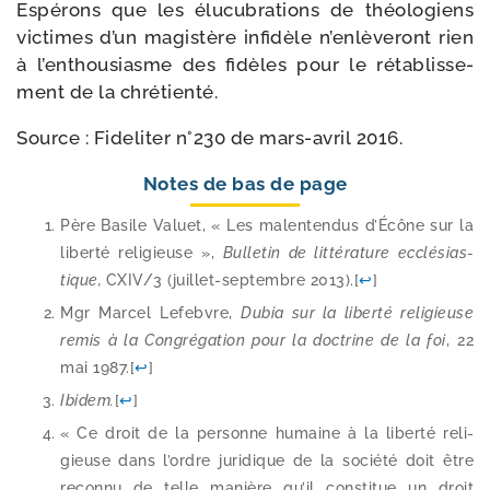
Espérons que les élu­cu­bra­tions de théo­lo­giens
vic­times d’un magis­tère infi­dèle n’enlèveront rien
à l’enthousiasme des fidèles pour le réta­blis­se­
ment de la chrétienté.
Source : Fideliter n°230 de mars-​avril 2016.
Notes de bas de page
Père Basile Valuet, « Les mal­en­ten­dus d’Écône sur la
liber­té reli­gieuse »,
Bulletin de lit­té­ra­ture ecclé­sias­
tique,
CXIV/​3 (juillet-​septembre 2013).
[
↩
]
Mgr Marcel Lefebvre,
Dubia sur la liber­té reli­gieuse
remis à la Congrégation pour la doc­trine de la foi
, 22
mai 1987.
[
↩
]
Ibidem.
[
↩
]
« Ce droit de la per­sonne humaine à la liber­té reli­
gieuse dans l’ordre juri­dique de la socié­té doit être
recon­nu de telle manière qu’il consti­tue un droit