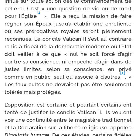
influe sur toute action dès le com­men­ce­ment de
celle-​ci. C’est « une ques­tion de vie ou de mort
[2]
pour l’Église
». Elle a reçu la mis­sion de faire
régner son Époux jusqu’à éta­blir une chré­tien­té
où ses pré­ro­ga­tives royales seront plei­ne­ment
recon­nues. Le concile Vatican II s’est au contraire
ral­lié à l’idéal de la démo­cra­tie moderne où l’État
doit veiller à ce que « nul ne soit for­cé d’agir
contre sa conscience, ni empê­ché d’agir, dans de
justes limites, selon sa conscience, en pri­vé
[3]
comme en public, seul ou asso­cié à d’autres
. »
Les faux cultes ne devraient pas être seule­ment
tolé­rés mais protégés.
L’opposition est cer­taine et pour­tant cer­tains ont
ten­té de jus­ti­fier le concile Vatican II. Ils veulent
voir une conti­nui­té entre le magis­tère tra­di­tion­nel
et la Déclaration sur la liber­té reli­gieuse, appe­lée
Dignitatis humaæ.
De ces études, cer­tains fidèles