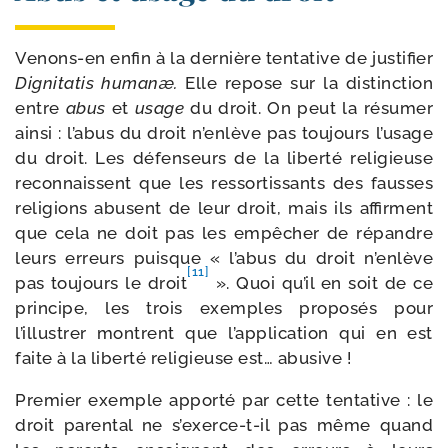
Venons-​en enfin à la der­nière ten­ta­tive de jus­ti­fier
Dignitatis humanæ.
Elle repose sur la dis­tinc­tion
entre
abus
et
usage
du droit. On peut la résu­mer
ain­si : l’abus du droit n’enlève pas tou­jours l’usage
du droit. Les défen­seurs de la liber­té reli­gieuse
recon­naissent que les res­sor­tis­sants des fausses
reli­gions abusent de leur droit, mais ils affirment
que cela ne doit pas les empê­cher de répandre
leurs erreurs puisque « l’abus du droit n’enlève
[11]
pas tou­jours le droit
». Quoi qu’il en soit de ce
prin­cipe, les trois exemples pro­po­sés pour
l’illustrer montrent que l’application qui en est
faite à la liber­té reli­gieuse est… abusive !
Premier exemple appor­té par cette ten­ta­tive : le
droit paren­tal ne s’exerce-t-il pas même quand