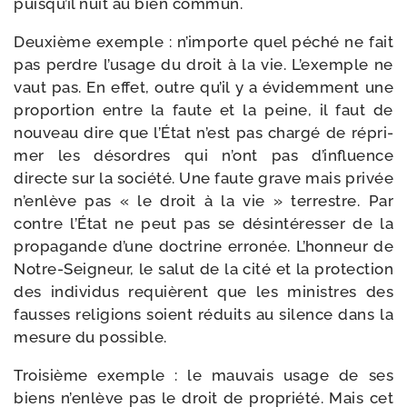
puisqu’il nuit au bien commun.
Deuxième exemple : n’importe quel péché ne fait
pas perdre l’usage du droit à la vie. L’exemple ne
vaut pas. En effet, outre qu’il y a évi­dem­ment une
pro­por­tion entre la faute et la peine, il faut de
nou­veau dire que l’État n’est pas char­gé de répri­
mer les désordres qui n’ont pas d’influence
directe sur la socié­té. Une faute grave mais pri­vée
n’enlève pas « le droit à la vie » ter­restre. Par
contre l’État ne peut pas se dés­in­té­res­ser de la
pro­pa­gande d’une doc­trine erro­née. L’honneur de
Notre-​Seigneur, le salut de la cité et la pro­tec­tion
des indi­vi­dus requièrent que les ministres des
fausses reli­gions soient réduits au silence dans la
mesure du possible.
Troisième exemple : le mau­vais usage de ses
biens n’enlève pas le droit de pro­prié­té. Mais cet