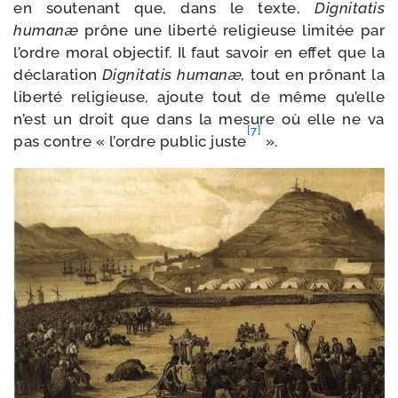
en sou­te­nant que, dans le texte,
Dignitatis
humanæ
prône une liber­té reli­gieuse limi­tée par
l’ordre moral objec­tif. Il faut savoir en effet que la
décla­ra­tion
Dignitatis humanæ,
tout en prô­nant la
liber­té reli­gieuse, ajoute tout de même qu’elle
n’est un droit que dans la mesure où elle ne va
[7]
pas contre « l’ordre public juste
».