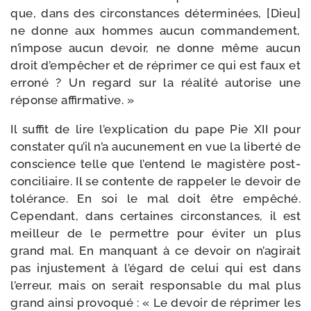
que, dans des cir­cons­tances déter­mi­nées, [Dieu]
ne donne aux hommes aucun com­man­de­ment,
n’impose aucun devoir, ne donne même aucun
droit d’empêcher et de répri­mer ce qui est faux et
erro­né ? Un regard sur la réa­li­té auto­rise une
réponse affirmative. »
Il suf­fit de lire l’explication du pape Pie XII pour
consta­ter qu’il n’a aucu­ne­ment en vue la liber­té de
conscience telle que l’entend le magis­tère post­
con­ci­liaire. Il se contente de rap­pe­ler le devoir de
tolé­rance. En soi le mal doit être empê­ché.
Cependant, dans cer­taines cir­cons­tances, il est
meilleur de le per­mettre pour évi­ter un plus
grand mal. En man­quant à ce devoir on n’agirait
pas injus­te­ment à l’égard de celui qui est dans
l’erreur, mais on serait res­pon­sable du mal plus
grand ain­si pro­vo­qué : « Le devoir de répri­mer les