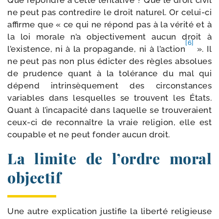
Que répondre à cette ten­ta­tive ? Que le droit civil
ne peut pas contre­dire le droit natu­rel. Or celui-​ci
affirme que « ce qui ne répond pas à la véri­té et à
la loi morale n’a objec­ti­ve­ment aucun droit à
[6]
l’existence, ni à la pro­pa­gande, ni à l’action
». Il
ne peut pas non plus édic­ter des règles abso­lues
de pru­dence quant à la tolé­rance du mal qui
dépend intrin­sè­que­ment des cir­cons­tances
variables dans les­quelles se trouvent les États.
Quant à l’incapacité dans laquelle se trou­ve­raient
ceux-​ci de recon­naître la vraie reli­gion, elle est
cou­pable et ne peut fon­der aucun droit.
La limite de l’ordre moral
objectif
Une autre expli­ca­tion jus­ti­fie la liber­té reli­gieuse