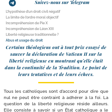
Suivez-nous sur Telegram
L’hypothèse d’un droit civil négatif
La limite de l’ordre moral objectif
Incompréhension de Pie X
Incompréhension de Léon XIII
Liberté religieuse traditionnelle ?
Abus et usage du droit
Certains théo­lo­giens ont à tout prix essayé de
sau­ver la décla­ra­tion de Vatican II sur la
liber­té reli­gieuse en mon­trant qu’elle était
dans la conti­nui­té de la Tradition. Le point de
leurs ten­ta­tives et de leurs échecs.
Tous les catho­liques sont d’accord pour dire que
nul ne peut être contraint à adhé­rer à la foi. La
ques­tion de la liber­té reli­gieuse réside ailleurs.
Elle consiste à savoir si un État catho­lique a le