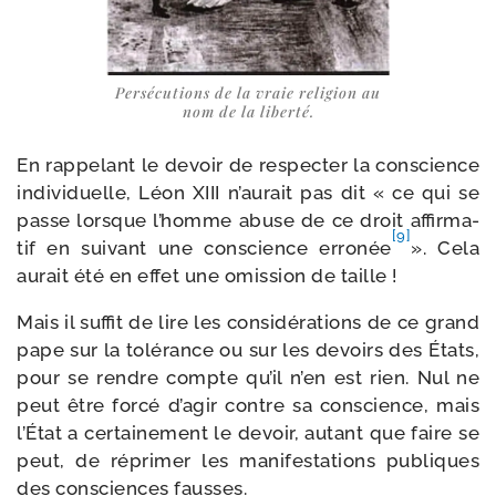
Persécutions de la vraie reli­gion au
nom de la liberté.
En rap­pe­lant le devoir de res­pec­ter la conscience
indi­vi­duelle, Léon XIII n’aurait pas dit « ce qui se
passe lorsque l’homme abuse de ce droit affir­ma­
[9]
tif en sui­vant une conscience erro­née
». Cela
aurait été en effet une omis­sion de taille !
Mais il suf­fit de lire les consi­dé­ra­tions de ce grand
pape sur la tolé­rance ou sur les devoirs des États,
pour se rendre compte qu’il n’en est rien. Nul ne
peut être for­cé d’agir contre sa conscience, mais
l’État a cer­tai­ne­ment le devoir, autant que faire se
peut, de répri­mer les mani­fes­ta­tions publiques
des consciences fausses.