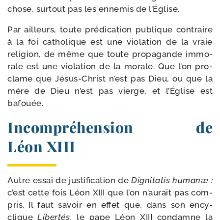
chose, sur­tout pas les enne­mis de l’Église.
Par ailleurs, toute pré­di­ca­tion publique contraire
à la foi catho­lique est une vio­la­tion de la vraie
reli­gion, de même que toute pro­pa­gande immo­
rale est une vio­la­tion de la morale. Que l’on pro­
clame que Jésus-​Christ n’est pas Dieu, ou que la
mère de Dieu n’est pas vierge, et l’Église est
bafouée.
Incompréhension de
Léon XIII
Autre essai de jus­ti­fi­ca­tion de
Dignitatis humanæ :
c’est cette fois Léon XIII que l’on n’aurait pas com­
pris. Il faut savoir en effet que, dans son ency­
clique
Libertés,
le pape Léon XIII condamne la