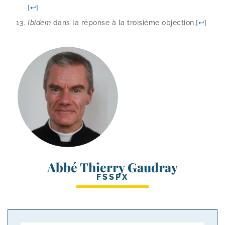
[
↩
]
Ibidem
dans la réponse à la troi­sième objec­tion.
[
↩
]
Abbé Thierry Gaudray
FSSPX