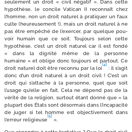
seule­ment un droit « civil néga­tif ». Dans cette
hypo­thèse, le concile Vatican II recon­naît chez
l’homme, non un droit natu­rel à pra­ti­quer un faux
culte (heu­reu­se­ment !), mais un droit natu­rel à ne
pas être empê­ché de l’exercer, par quelque pou­
voir humain que ce soit. Toujours selon cette
hypo­thèse, c’est un droit natu­rel car il est fon­dé
« dans la digni­té même de la per­sonne
humaine » et oblige donc tou­jours et par­tout. Ce
[4]
droit natu­rel doit être recon­nu par la loi
: il s’agit
donc d’un droit natu­rel à un droit civil ! C’est un
droit qui s’attache à la per­sonne, quel que soit
l’usage qu’elle en fait. Cela ne dépend pas de la
véri­té de la reli­gion, sur­tout étant don­né que « la
plu­part des États sont désor­mais dans l’incapacité
de juger si tel homme est objec­ti­ve­ment dans
[5]
l’erreur reli­gieuse
».