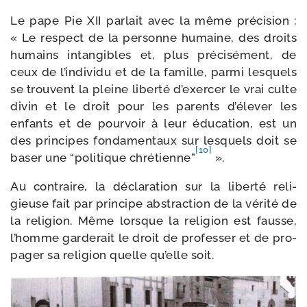
Le pape Pie XII par­lait avec la même pré­ci­sion :
« Le res­pect de la per­sonne humaine, des droits
humains intan­gibles et, plus pré­ci­sé­ment, de
ceux de l’individu et de la famille, par­mi les­quels
se trouvent la pleine liber­té d’exercer le vrai culte
divin et le droit pour les parents d’élever les
enfants et de pour­voir à leur édu­ca­tion, est un
des prin­cipes fon­da­men­taux sur les­quels doit se
[10]
baser une “poli­tique chré­tienne”
».
Au contraire, la décla­ra­tion sur la liber­té reli­
gieuse fait par prin­cipe abs­trac­tion de la véri­té de
la reli­gion. Même lorsque la reli­gion est fausse,
l’homme gar­de­rait le droit de pro­fes­ser et de pro­
pa­ger sa reli­gion quelle qu’elle soit.