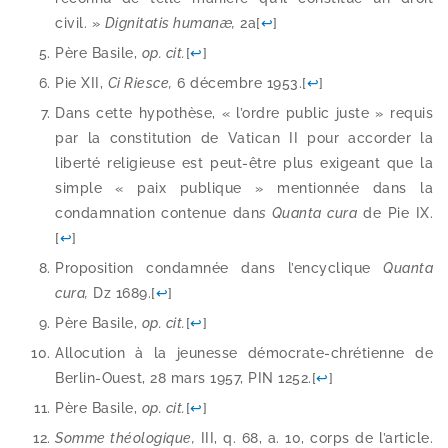
civil. »
Dignitatis humanæ,
2a
[
↩
]
Père Basile,
op. cit.
[
↩
]
Pie XII,
Ci Riesce,
6 décembre 1953.
[
↩
]
Dans cette hypo­thèse, « l’ordre public juste » requis
par la consti­tu­tion de Vatican II pour accor­der la
liber­té reli­gieuse est peut-​être plus exi­geant que la
simple « paix publique » men­tion­née dans la
condam­na­tion conte­nue dan
s Quanta cura
de Pie IX.
[
↩
]
Proposition condam­née dans l’encyclique
Quanta
cura,
Dz 1689.
[
↩
]
Père Basile,
op. cit.
[
↩
]
Allocution à la jeu­nesse démocrate-​chrétienne de
Berlin-​Ouest, 28 mars 1957, PIN 1252.
[
↩
]
Père Basile,
op. cit.
[
↩
]
Somme théo­lo­gique,
III, q. 68, a. 10, corps de l’article.