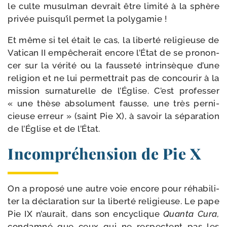
le culte musul­man devrait être limi­té à la sphère
pri­vée puisqu’il per­met la polygamie !
Et même si tel était le cas, la liber­té reli­gieuse de
Vatican II empê­che­rait encore l’État de se pro­non­
cer sur la véri­té ou la faus­se­té intrin­sèque d’une
reli­gion et ne lui per­met­trait pas de concou­rir à la
mis­sion sur­na­tu­relle de l’Église. C’est pro­fes­ser
« une thèse abso­lu­ment fausse, une très per­ni­
cieuse erreur » (saint Pie X), à savoir la sépa­ra­tion
de l’Église et de l’État.
Incompréhension de Pie X
On a pro­po­sé une autre voie encore pour réha­bi­li­
ter la décla­ra­tion sur la liber­té reli­gieuse. Le pape
Pie IX n’aurait, dans son ency­clique
Quanta Cura,
condam­né que ceux qui ne res­pectent pas les