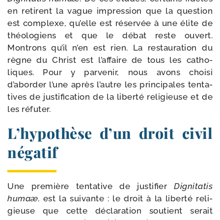
en retirent la vague impres­sion que la ques­tion
est com­plexe, qu’elle est réser­vée à une élite de
théo­lo­giens et que le débat reste ouvert.
Montrons qu’il n’en est rien. La res­tau­ra­tion du
règne du Christ est l’affaire de tous les catho­
liques. Pour y par­ve­nir, nous avons choi­si
d’aborder l’une après l’autre les prin­ci­pales ten­ta­
tives de jus­ti­fi­ca­tion de la liber­té reli­gieuse et de
les réfuter.
L’hypothèse d’un droit civil
négatif
Une pre­mière ten­ta­tive de jus­ti­fier
Dignitatis
humaæ.
est la sui­vante : le droit à la liber­té reli­
gieuse que cette décla­ra­tion sou­tient serait