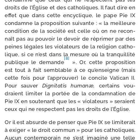
droits de l’Église et des catho­liques. Il faut dire en
effet que dans cette ency­clique, le pape Pie IX
condamne la pro­po­si­tion sui­vante : « la meilleure
condi­tion de la socié­té est celle où on ne recon­
naît pas au pou­voir le devoir de répri­mer par des
peines légales les vio­la­teurs de la reli­gion catho­
lique, si ce n’est dans la mesure où la tran­quilli­té
[8]
publique le demande
». Or, cette pro­po­si­tion
est tout à fait sem­blable à ce qu’enseigne (mais
cette fois pour l’approuver) le concile Vatican II.
Pour sau­ver
Dignitatis humanæ,
cer­tains vou­
draient limi­ter la por­tée de la condam­na­tion de
Pie IX en sou­te­nant que les « vio­la­teurs » seraient
ceux qui ne res­pectent pas les droits de l’Église.
Or il est absurde de pen­ser que Pie IX se limi­te­rait
à exi­ger « le droit com­mun » pour les catho­liques.
Aucun contem­po­rain ne s’est ima­gi­né une telle