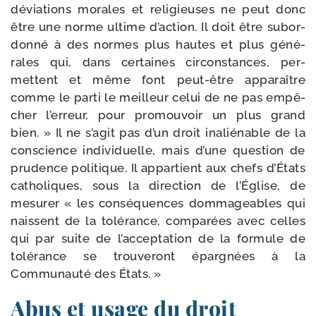
dévia­tions morales et reli­gieuses ne peut donc
être une norme ultime d’action. Il doit être subor­
don­né à des normes plus hautes et plus géné­
rales qui, dans cer­taines cir­cons­tances, per­
mettent et même font peut-​être appa­raître
comme le par­ti le meilleur celui de ne pas empê­
cher l’erreur, pour pro­mou­voir un plus grand
bien. » Il ne s’agit pas d’un droit inalié­nable de la
conscience indi­vi­duelle, mais d’une ques­tion de
pru­dence poli­tique. Il appar­tient aux chefs d’États
catho­liques, sous la direc­tion de l’Église, de
mesu­rer « les consé­quences dom­ma­geables qui
naissent de la tolé­rance, com­pa­rées avec celles
qui par suite de l’acceptation de la for­mule de
tolé­rance se trou­ve­ront épar­gnées à la
Communauté des États. »
Abus et usage du droit