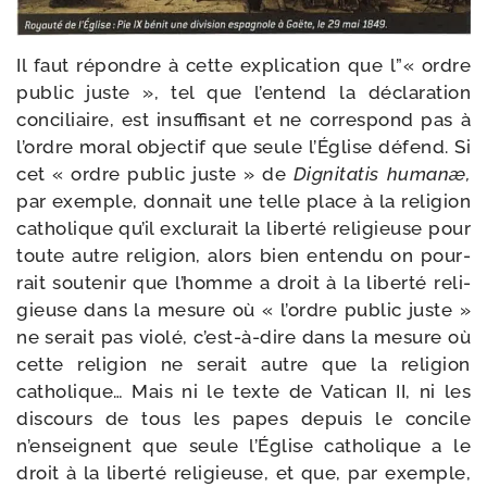
Il faut répondre à cette expli­ca­tion que l”« ordre
public juste », tel que l’entend la décla­ra­tion
conci­liaire, est insuf­fi­sant et ne cor­res­pond pas à
l’ordre moral objec­tif que seule l’Église défend. Si
cet « ordre public juste » de
Dignitatis humanæ,
par exemple, don­nait une telle place à la reli­gion
catho­lique qu’il exclu­rait la liber­té reli­gieuse pour
toute autre reli­gion, alors bien enten­du on pour­
rait sou­te­nir que l’homme a droit à la liber­té reli­
gieuse dans la mesure où « l’ordre public juste »
ne serait pas vio­lé, c’est-à-dire dans la mesure où
cette reli­gion ne serait autre que la reli­gion
catho­lique… Mais ni le texte de Vatican II, ni les
dis­cours de tous les papes depuis le concile
n’enseignent que seule l’Église catho­lique a le
droit à la liber­té reli­gieuse, et que, par exemple,