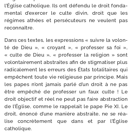
l’Église catho­lique. Ils ont défen­du le droit fon­da­
men­tal d’exercer le culte divin, droit que les
régimes athées et per­sé­cu­teurs ne veulent pas
reconnaître.
Dans ces textes, les expres­sions « suivre la volon­
té de Dieu », « croyant », « pro­fes­ser sa foi »,
« culte de Dieu », « pro­fes­ser la reli­gion » sont
volon­tai­re­ment abs­traites afin de stig­ma­ti­ser plus
radi­ca­le­ment les erreurs des États tota­li­taires qui
empêchent toute vie reli­gieuse par prin­cipe. Mais
les papes n’ont jamais par­lé d’un droit à ne pas
être empê­ché de pro­fes­ser un faux culte ! Le
droit objec­tif et réel ne peut pas faire abs­trac­tion
de l’Église, comme le rap­pe­lait le pape Pie XI. Le
droit, énon­cé d’une manière abs­traite, ne se réa­
lise concrè­te­ment que dans et par l’Église
catholique.