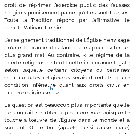
droit de répri­mer l’exercice public des fausses
reli­gions pré­ci­sé­ment parce qu’elles sont fausses.
Toute la Tradition répond par l’affirmative, le
concile Vatican II le nie.
L’enseignement tra­di­tion­nel de l’Église n’envisage
qu’une tolé­rance des faux cultes pour évi­ter un
plus grand mal. Au contraire, « le régime de la
liber­té reli­gieuse inter­dit cette into­lé­rance légale
selon laquelle cer­tains citoyens ou cer­taines
com­mu­nau­tés reli­gieuses seraient réduits à une
condi­tion infé­rieure quant aux droits civils en
[1]
matière reli­gieuse
».
La ques­tion est beau­coup plus impor­tante qu’elle
ne pour­rait sem­bler à pre­mière vue puisqu’elle
touche à l’œuvre de l’Église dans le monde et à
son but. Or le but (appe­lé aus­si cause finale)