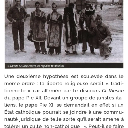
Une deuxième hypo­thèse est sou­le­vée dans le
même ordre : la liber­té reli­gieuse serait « tra­di­
tion­nelle » car affir­mée par le dis­cours
Ci Riesce
du pape Pie XII. Devant un groupe de juristes ita­
liens, le pape Pie XII se deman­dait en effet si un
État catho­lique pour­rait se joindre à une com­mu­
nau­té juri­dique de telle sorte qu’il serait ame­né à
tolé­rer un culte non-​catholique : « Peut-​il se faire