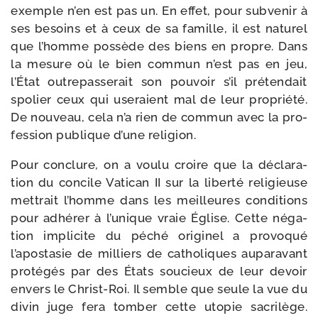
exemple n’en est pas un. En effet, pour sub­ve­nir à
ses besoins et à ceux de sa famille, il est natu­rel
que l’homme pos­sède des biens en propre. Dans
la mesure où le bien com­mun n’est pas en jeu,
l’État outre­pas­se­rait son pou­voir s’il pré­ten­dait
spo­lier ceux qui use­raient mal de leur pro­prié­té.
De nou­veau, cela n’a rien de com­mun avec la pro­
fes­sion publique d’une religion.
Pour conclure, on a vou­lu croire que la décla­ra­
tion du concile Vatican II sur la liber­té reli­gieuse
met­trait l’homme dans les meilleures condi­tions
pour adhé­rer à l’unique vraie Église. Cette néga­
tion impli­cite du péché ori­gi­nel a pro­vo­qué
l’apostasie de mil­liers de catho­liques aupa­ra­vant
pro­té­gés par des États sou­cieux de leur devoir
envers le Christ-​Roi. Il semble que seule la vue du
divin juge fera tom­ber cette uto­pie sacri­lège.