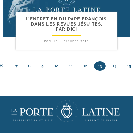
L’ENTRETIEN DU PAPE FRANÇOIS
DANS LES REVUES JÉSUITES,
PAR DICI
Paru le
4 octobre 2013
7
8
9
10
11
12
13
14
15