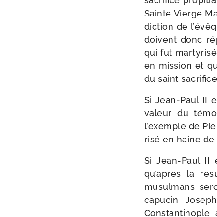
sacri­fice pro­pi­t
Sainte Vierge Mari
dic­tion de l’év
doivent donc ré
qui fut mar­ty­ri­
en mis­sion et q
du saint sacri­fi
Si Jean-​Paul II 
valeur du témoi
l’exemple de Pier
ri­sé en haine de 
Si Jean-​Paul II 
qu’après la résu
musul­mans seron
capu­cin Josep
Constantinople 