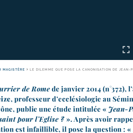
U MAGISTÈRE
LE DILEMME QUE POSE LA CANONISATION DE JEAN-PA
urrier de Rome
de jan­vier 2014 (n°372), 
ize
, pro­fes­seur d’ecclésiologie au Sémin
ône, publie une étude inti­tu­lée «
Jean-​P
saint pour l’Eglise ?
». Après avoir rap­pe
­tion est infaillible, il pose la ques­tion : 