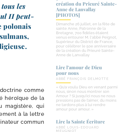
création du Prieuré Sainte-​
 tous les
Anne de Lanvallay
ul II peut-​
[PHOTOS]
e polo­nais
Dimanche 26 juillet, en la fête de
sainte Anne, Patronne de la
Bretagne, 700 fidèles étaient
usul­mans,
venus entourer M. l'abbé Peignot,
Supérieur du District de France,
ligieuse.
pour célébrer le 50e anniversaire
de la création du Prieuré Sainte-
Anne de Lanvallay
Lire l’amour de Dieu
pour nous
ABBÉ FRANÇOIS DELMOTTE
« Qu’a voulu Dieu en venant parmi
sa doc­trine comme
nous, sinon nous montrer son
Amour ? Si jusqu’ici nous ne nous
ré héroïque de la
pressions pas de l’aimer, du moins
ne tardons plus à lui rendre
du magis­tère, qui
amour pour amour. »
e­ment à la lettre
Lire la Sainte Écriture
mi­na­teur com­mun
ABBÉ LOUIS-EDOUARD
MEUGNIOT