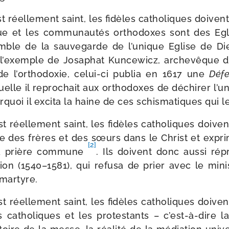
st réel­le­ment saint, les fidèles catho­liques doive
ique et les com­mu­nau­tés ortho­doxes sont des Eg
mble de la sau­ve­garde de l’unique Eglise de D
 l’exemple de Josaphat Kuncewicz, arche­vêque d
de l’orthodoxie, celui-​ci publia en 1617 une
Défe
uelle il repro­chait aux ortho­doxes de déchi­rer l’un
­quoi il exci­ta la haine de ces schis­ma­tiques qui 
st réel­le­ment saint, les fidèles catho­liques doive
 des frères et des sœurs dans le Christ et expri
[2]
la prière com­mune
. Ils doivent donc aus­si rép
 (1540–1581), qui refu­sa de prier avec le minis
martyre.
st réel­le­ment saint, les fidèles catho­liques doive
 catho­liques et les pro­tes­tants – c’est-à-dire la 