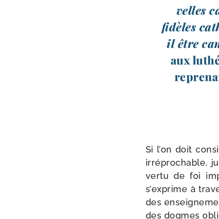
velles c
fidèles cat
il être ca
aux luthé
repre­na
Si l’on doit cons
irré­pro­chable,
ver­tu de foi imp
s’exprime à tra­v
des ensei­gne­men
des dogmes obli