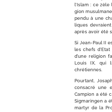
l’Islam : ce zèle 
gion musul­mane et
pen­du à une cha
liques devraien
après avoir été s
Si Jean-​Paul II e
les chefs d’Etat
d’une reli­gion 
Louis IX, qui l
chrétiennes.
Pourtant, Josaph
consa­cré une e
Campion a été can
Sigmaringen a ét
mar­tyr de la Pro