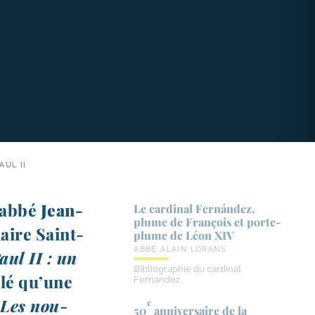
UL II
l’abbé
Jean-​
Le cardinal Fernández,
plume de François et porte-​
aire Saint-​
plume de Léon XIV
ABBÉ ALAIN LORANS
aul II : un
Bibliographie du cardinal
­lé qu’une
Fernandez
«
Les nou­
e
50
anniversaire de la