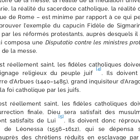
ia­toire de la messe, la réa­li­té de la média­tion uni­
e, la réa­li­té du sacer­doce catho­lique, la réa­li­té 
êque de Rome – est minime par rap­port à ce qui p
prou­ver l’exemple du capu­cin Fidèle de Sigmari
sé par les réfor­més pro­tes­tants, auprès des­quels 
ui com­po­sa une
Disputatio contre les ministres pro­
ce de la messe.
est réel­le­ment saint, les fidèles catho­liques doive
[4]
­gnage reli­gieux du peuple juif
. Ils doivent
re d’Arbues (1440–1485), grand inqui­si­teur d’Arago
la foi catho­lique par les juifs.
est réel­le­ment saint, les fidèles catho­liques do
r­rec­tion finale, Dieu sera satis­fait des musu
[5]
t satis­faits de Lui
. Ils doivent donc réprou
h de Léonessa (1556–1612), qui se dépen­sa 
auprès des chré­tiens réduits en escla­vage pa