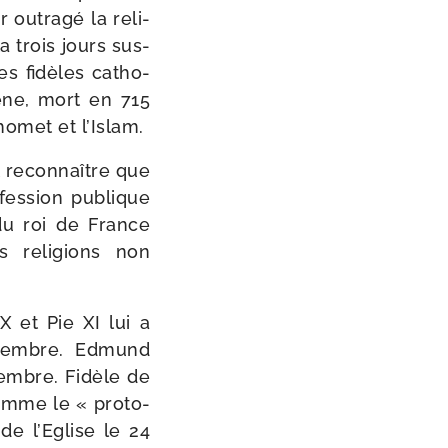
r outra­gé la reli­
ta trois jours sus­
es fidèles catho­
ène, mort en 715
ahomet et l’Islam.
nt recon­naître que
fes­sion publique
du roi de France
s reli­gions non
X et Pie XI lui a
novembre. Edmund
mbre. Fidèle de
omme le « pro­to­
 de l’Eglise le 24