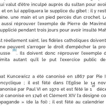
lui valut d’être incul­pé auprès du sul­tan pour avoi
 on lui appli­que­ra le sup­plice du gibet : il y res­
îne, une main et un pied per­cés d’un cro­chet. L
t aus­si réprou­ver l’exemple de Pierre de Mavim
up­pli­cié pen­dant trois jours pour avoir insul­té M
st réel­le­ment saint, les fidèles catho­liques doive
 ne peuvent s’arroger le droit d’empêcher la pro­
[6]
fausse
. Ils doivent donc réprou­ver l’exemple 
imi­ta autant qu’il le put l’exercice public de
at Kuncewicz a été cano­ni­sé en 1867 par Pie I
ncy­clique ; il est fêté dans l’Eglise le 14 
er
o­ni­sé par Paul VI en 1970 et est fêté le 1
déce
é cano­ni­sé en 1746 et Clément XIV l’a dési­gné c
pagande » (de la foi) ; il est fêté au calen­drier