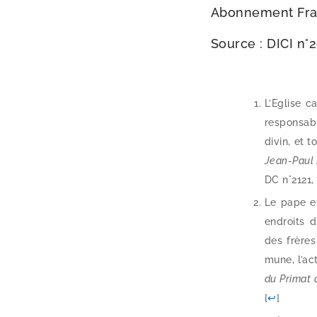
Abonnement Franc
Source : DICI n°2
L’Eglise c
res­pon­sab
divin, et t
Jean-​Paul 
DC n°2121,
Le pape et
endroits d
des frères
mune, l’ac
du Primat 
[
↩
]