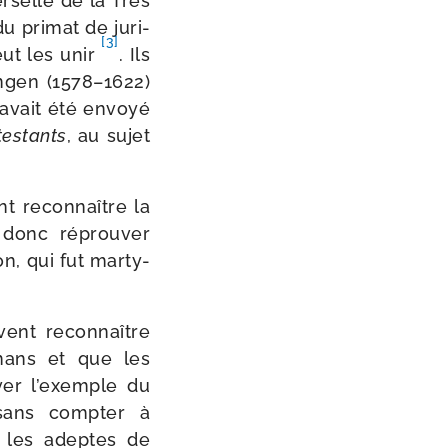
ver­selle de la Très
du pri­mat de juri­
[3]
eut les unir
. Ils
ngen (1578–1622)
il avait été envoyé
tes­tants
, au sujet
nt recon­naître la
 donc réprou­ver
n, qui fut mar­ty­
ivent recon­naître
l­mans et que les
­ver l’exemple du
sans comp­ter à
r les adeptes de