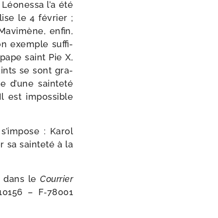
e Léonessa l’a été
ise le 4 février ;
 Mavimène, enfin,
on exemple suf­fi­
pape saint Pie X,
saints se sont gra­
 d’une sain­te­té
l est impos­sible
 s’impose : Karol
 sa sain­te­té à la
ze dans le
Courrier
10156 – F‑78001