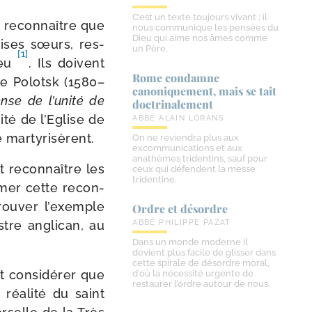
C’est un texte toujours vivant ; il
nt recon­naître que
nous communique les pensées du
Dieu qui aime nos âmes comme
lises sœurs, res­
un Père.
[1]
ieu
. Ils doivent
Rome condamne
e Polotsk (1580–
canoniquement, mais se tait
nse de l’unité de
doctrinalement
ité de l’Eglise de
ABBÉ ALAIN LORANS
le martyrisèrent.
On ne reviendra plus aux
excommunications et aux
anathèmes tridentins, sauf pour
nt recon­naître les
ceux qui défendent la messe
tridentine.
­mer cette recon­
rou­ver l’exemple
Ordre et désordre
tre angli­can, au
ABBÉ PHILIPPE PAZAT
Dans un monde moderne il
devient plus facile de glisser dans
cette spirale de désordre moral,
nt consi­dé­rer que
d’où la nécessité urgente de
restaurer l’ordre autour de nous.
réa­li­té du saint