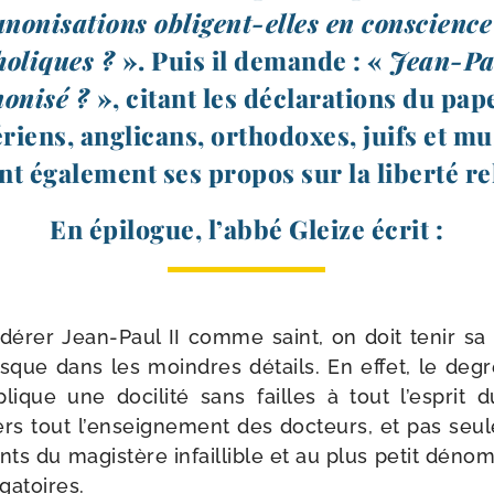
ano­ni­sa­tions obligent-​elles en conscience
ho­liques ?
». Puis il demande : «
Jean-​Pa
no­ni­sé ?
», citant les décla­ra­tions du pap
­riens, angli­cans, ortho­doxes, juifs et m
nt éga­le­ment ses pro­pos sur la liber­té re
En épi­logue, l’abbé Gleize écrit :
i­dé­rer Jean-​Paul II comme saint, on doit tenir 
 jusque dans les moindres détails. En effet, le deg
lique une doci­li­té sans failles à tout l’esprit 
ers tout l’enseignement des doc­teurs, et pas seul
ts du magis­tère infaillible et au plus petit déno­
gatoires.