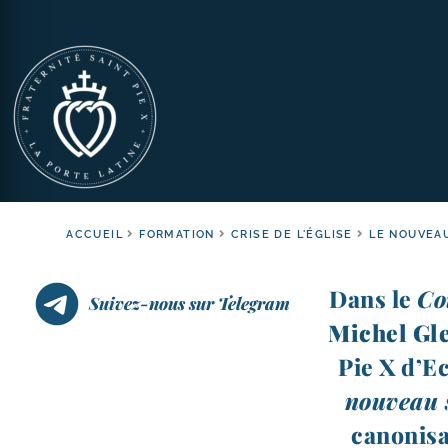
ACCUEIL
FORMATION
CRISE DE L'ÉGLISE
LE NOUVEA
Dans le
Co
Suivez-nous sur Telegram
Michel Gle
Pie X d’Ec
nou­veau 
cano­ni­sa