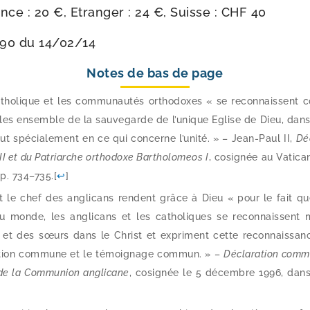
e : 20 €, Etranger : 24 €, Suisse : CHF 40
90 du 14/​02/​14
Notes de bas de page
atho­lique et les com­mu­nau­tés ortho­doxes « se recon­naissen
les ensemble de la sau­ve­garde de l’unique Eglise de Dieu, dans la
out spé­cia­le­ment en ce qui concerne l’unité. » – Jean-​Paul II,
Dé
II et du Patriarche ortho­doxe Bartholomeos I
, cosi­gnée au Vatica
 p. 734–735.
[
↩
]
 le chef des angli­cans rendent grâce à Dieu « pour le fait q
u monde, les angli­cans et les catho­liques se recon­naissent
 et des sœurs dans le Christ et expriment cette recon­nais­san
tion com­mune et le témoi­gnage com­mun. » –
Déclaration com­mu
de la Communion angli­cane
, cosi­gnée le 5 décembre 1996, dans