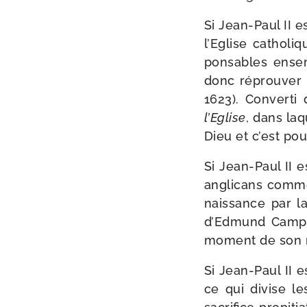
Si Jean-​Paul II e
l’Eglise catho­l
pon­sables ense
donc réprou­ver
1623). Converti 
l’Eglise
, dans laq
Dieu et c’est pour
Si Jean-​Paul II e
angli­cans comme
nais­sance par 
d’Edmund Campion
moment de son 
Si Jean-​Paul II e
ce qui divise les