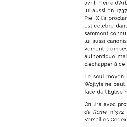
avril. Pierre d’A
lui aus­si en 173
Pie IX l’a pro­c
est célé­bré dans
sam­ment connu i
lui aus­si cano­ni
ve­ment trom­pés
authen­tique mai
d’échapper à ce
Le seul moyen d’
Wojtyla ne peut pa
face de l’Eglise 
On lira avec pro
de Rome
n°372 
Versailles Cedex 