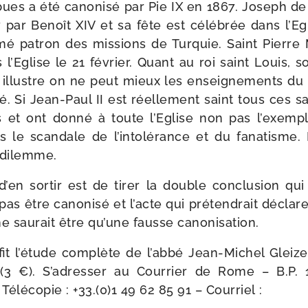
rbues a été cano­ni­sé par Pie IX en 1867. Joseph d
7 par Benoît XIV et sa fête est célé­brée dans l’Egl
la­mé patron des mis­sions de Turquie. Saint Pierre
 l’Eglise le 21 février. Quant au roi saint Louis, s
llustre on ne peut mieux les ensei­gne­ments du 
­sé. Si Jean-​Paul II est réel­le­ment saint tous ces 
 et ont don­né à toute l’Eglise non pas l’exemple
s le scan­dale de l’intolérance et du fana­tisme. I
 dilemme.
en sor­tir est de tirer la double conclu­sion qui
s être cano­ni­sé et l’acte qui pré­ten­drait décla­rer
ne sau­rait être qu’une fausse canonisation.
­fit l’étude com­plète de l’abbé Jean-​Michel Glei
(3 €). S’adresser au Courrier de Rome – B.P. 
Télécopie : +33.(0)1 49 62 85 91 – Courriel :