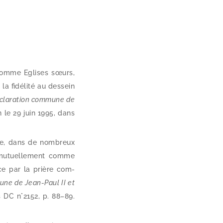
t comme Eglises sœurs,
 fidé­li­té au des­sein
claration com­mune de
n le 29 juin 1995, dans
ue, dans de nom­breux
 mutuel­le­ment comme
ce par la prière com­
ne de Jean-​Paul II et
 DC n°2152, p. 88–89.