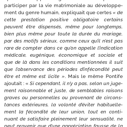
par­ti­ci­per par la vie matri­mo­niale au déve­lop­pe­
ment du genre humain, expli­quait que certes
« de
cette pres­ta­tion posi­tive obli­ga­toire cer­tains
peuvent être dis­pen­sés, même pour long­temps,
bien plus même pour toute la durée du mariage,
par des motifs sérieux, comme ceux qu’il n’est pas
rare de comp­ter dans ce qu’on appelle l’indication
médi­cale, eugé­nique, éco­no­mique et sociale et
que de là dans les condi­tions men­tion­nées il suit
que l’observance des périodes d’infécondité peut
être et même est licite »
. Mais le même Pontife
ajou­tait : «
Si cepen­dant, il n’y a pas, selon un juge­
ment rai­son­nable et juste, de sem­blables rai­sons
graves ou per­son­nelles ou pro­ve­nant de cir­cons­
tances exté­rieures, la volon­té d’éviter habi­tuel­le­
ment la fécon­di­té de leur union, tout en conti­
nuant de satis­faire plei­ne­ment leur sen­sua­li­té, ne
peut pro­ve­nir que d’une appré­cia­tion fausse de la