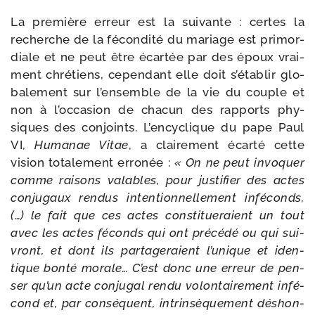
La pre­mière erreur est la sui­vante : certes la
recherche de la fécon­di­té du mariage est pri­mor­
diale et ne peut être écar­tée par des époux vrai­
ment chré­tiens, cepen­dant elle doit s’établir glo­
ba­le­ment sur l’ensemble de la vie du couple et
non à l’occasion de cha­cun des rap­ports phy­
siques des conjoints. L’encyclique du pape Paul
VI,
Humanae Vitae
, a clai­re­ment écar­té cette
vision tota­le­ment erro­née :
« On ne peut invo­quer
comme rai­sons valables, pour jus­ti­fier des actes
conju­gaux ren­dus inten­tion­nel­le­ment infé­conds,
(…) le fait que ces actes consti­tue­raient un tout
avec les actes féconds qui ont pré­cé­dé ou qui sui­
vront, et dont ils par­ta­ge­raient l’unique et iden­
tique bon­té morale… C’est donc une erreur de pen­
ser qu’un acte conju­gal ren­du volon­tai­re­ment infé­
cond et, par consé­quent, intrin­sè­que­ment déshon­