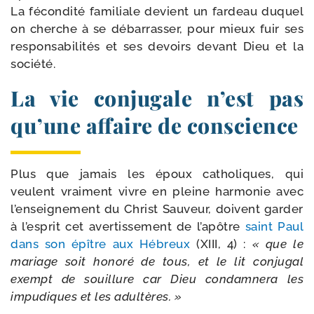
La fécon­di­té fami­liale devient un far­deau duquel
on cherche à se débar­ras­ser, pour mieux fuir ses
res­pon­sa­bi­li­tés et ses devoirs devant Dieu et la
société.
La vie conjugale n’est pas
qu’une affaire de conscience
Plus que jamais les époux catho­liques, qui
veulent vrai­ment vivre en pleine har­mo­nie avec
l’enseignement du Christ Sauveur, doivent gar­der
à l’esprit cet aver­tis­se­ment de l’apôtre
saint Paul
dans son épître aux Hébreux
(XIII, 4) :
« que le
mariage soit hono­ré de tous, et le lit conju­gal
exempt de souillure car Dieu condam­ne­ra les
impu­diques et les adultères. »