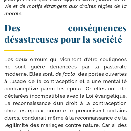
vie et de motifs étran­gers aux droites règles de la
morale.
Des conséquences
désastreuses pour la société
Les deux erreurs qui viennent d’être sou­li­gnées
ne sont guère dénon­cées par la pas­to­rale
moderne. Elles sont,
de fac­to
, des portes ouvertes
à l’usage de la contra­cep­tion et à une men­ta­li­té
contra­cep­tive par­mi les époux. Or elles ont été
décla­rées incom­pa­tibles avec la Loi évan­gé­lique.
La recon­nais­sance d’un droit à la contra­cep­tion
chez les époux, comme le pré­co­nisent cer­tains
clercs, condui­rait même à la recon­nais­sance de la
légi­ti­mi­té des mariages contre nature. Car si des