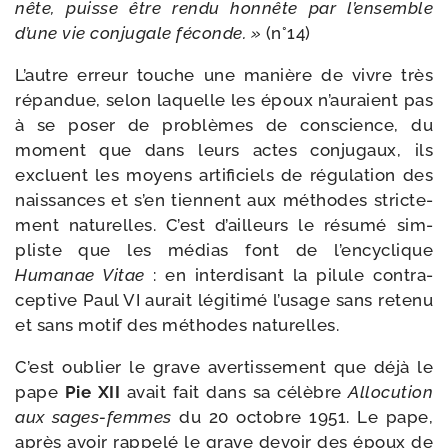
nête, puisse être ren­du hon­nête par l’ensemble
d’une vie conju­gale féconde. »
(n°14)
L’autre erreur touche une manière de vivre très
répan­due, selon laquelle les époux n’auraient pas
à se poser de pro­blèmes de conscience, du
moment que dans leurs actes conju­gaux, ils
excluent les moyens arti­fi­ciels de régu­la­tion des
nais­sances et s’en tiennent aux méthodes stric­te­
ment natu­relles. C’est d’ailleurs le résu­mé sim­
pliste que les médias font de l’encyclique
Humanae Vitae
: en inter­di­sant la pilule contra­
cep­tive Paul VI aurait légi­ti­mé l’usage sans rete­nu
et sans motif des méthodes naturelles.
C’est oublier le grave aver­tis­se­ment que déjà le
pape
Pie XII
avait fait dans sa célèbre
Allocution
aux sages-​femmes
du 20 octobre 1951. Le pape,
après avoir rap­pe­lé le grave devoir des époux de