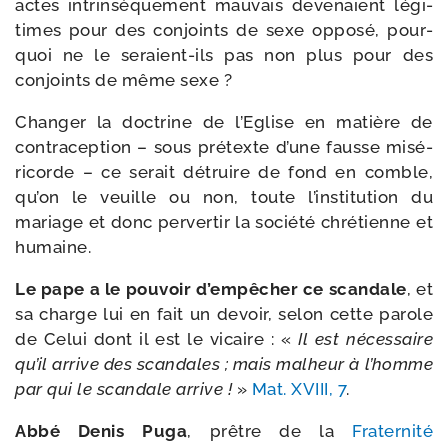
actes intrin­sè­que­ment mau­vais deve­naient légi­
times pour des conjoints de sexe oppo­sé, pour­
quoi ne le seraient-​ils pas non plus pour des
conjoints de même sexe ?
Changer la doc­trine de l’Eglise en matière de
contra­cep­tion – sous pré­texte d’une fausse misé­
ri­corde – ce serait détruire de fond en comble,
qu’on le veuille ou non, toute l’institution du
mariage et donc per­ver­tir la socié­té chré­tienne et
humaine.
Le pape a le pou­voir d’empêcher ce scan­dale
, et
sa charge lui en fait un devoir, selon cette parole
de Celui dont il est le vicaire : «
Il est néces­saire
qu’il arrive des scan­dales ; mais mal­heur à l’homme
par qui le scan­dale arrive !
»
Mat. XVIII, 7
.
Abbé Denis Puga
, prêtre de la
Fraternité