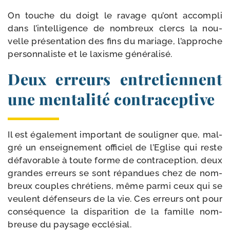
On touche du doigt le ravage qu’ont accom­pli
dans l’intelligence de nom­breux clercs la nou­
velle pré­sen­ta­tion des fins du mariage, l’approche
per­son­na­liste et le laxisme généralisé.
Deux erreurs entretiennent
une mentalité contraceptive
Il est éga­le­ment impor­tant de sou­li­gner que, mal­
gré un ensei­gne­ment offi­ciel de l’Eglise qui reste
défa­vo­rable à toute forme de contra­cep­tion, deux
grandes erreurs se sont répan­dues chez de nom­
breux couples chré­tiens, même par­mi ceux qui se
veulent défen­seurs de la vie. Ces erreurs ont pour
consé­quence la dis­pa­ri­tion de la famille nom­
breuse du pay­sage ecclésial.