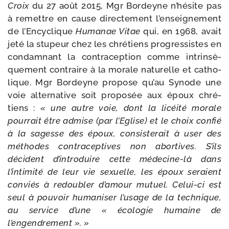
Croix
du 27 août 2015, Mgr Bordeyne n’hésite pas
à remettre en cause direc­te­ment l’enseignement
de l’Encyclique
Humanae Vitae
qui, en 1968, avait
jeté la stu­peur chez les chré­tiens pro­gres­sistes en
condam­nant la contra­cep­tion comme intrin­sè­
que­ment contraire à la morale natu­relle et catho­
lique. Mgr Bordeyne pro­pose qu’au Synode une
voie alter­na­tive soit pro­po­sée aux époux chré­
tiens :
« une autre voie, dont la licéi­té morale
pour­rait être admise (par l’Eglise) et le choix confié
à la sagesse des époux, consis­te­rait à user des
méthodes contra­cep­tives non abor­tives. S’ils
décident d’introduire cette médecine-​là dans
l’intimité de leur vie sexuelle, les époux seraient
conviés à redou­bler d’amour mutuel. Celui-​ci est
seul à pou­voir huma­ni­ser l’usage de la tech­nique,
au ser­vice d’une « éco­lo­gie humaine de
l’engendrement ». »