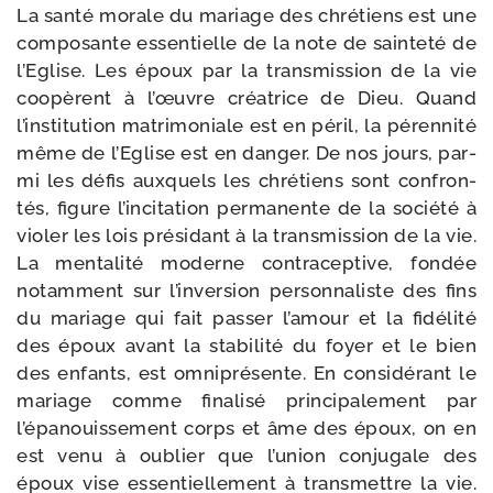
La san­té morale du mariage des chré­tiens est une
com­po­sante essen­tielle de la note de sain­te­té de
l’Eglise. Les époux par la trans­mis­sion de la vie
coopèrent à l’œuvre créa­trice de Dieu. Quand
l’institution matri­mo­niale est en péril, la péren­ni­té
même de l’Eglise est en dan­ger. De nos jours, par­
mi les défis aux­quels les chré­tiens sont confron­
tés, figure l’incitation per­ma­nente de la socié­té à
vio­ler les lois pré­si­dant à la trans­mis­sion de la vie.
La men­ta­li­té moderne contra­cep­tive, fon­dée
notam­ment sur l’inversion per­son­na­liste des fins
du mariage qui fait pas­ser l’amour et la fidé­li­té
des époux avant la sta­bi­li­té du foyer et le bien
des enfants, est omni­pré­sente. En consi­dé­rant le
mariage comme fina­li­sé prin­ci­pa­le­ment par
l’épanouissement corps et âme des époux, on en
est venu à oublier que l’union conju­gale des
époux vise essen­tiel­le­ment à trans­mettre la vie.