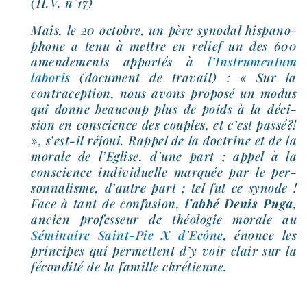
(H.V. n°17)
Mais, le 20 octobre, un père syno­dal his­pa­no­
phone a tenu à mettre en relief un des 600
amen­de­ments appor­tés à
l’Instrumentum
labo­ris
(docu­ment de tra­vail) : « Sur la
contra­cep­tion, nous avons pro­po­sé un modus
qui donne beau­coup plus de poids à la déci­
sion en conscience des couples, et c’est pas­sé?!
», s’est-​il réjoui. Rappel de la doc­trine et de la
morale de l’Eglise, d’une part ; appel à la
conscience indi­vi­duelle mar­quée par le per­
son­na­lisme, d’autre part ; tel fut ce synode !
Face à tant de confu­sion,
l’ab­bé Denis Puga
,
ancien pro­fes­seur de théo­lo­gie morale au
Séminaire Saint-​Pie X d’Ecône
, énonce les
prin­cipes qui per­mettent d’y voir clair sur la
fécon­di­té de la famille chrétienne.