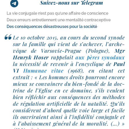
Suivez-nous sur Telegram
La vie conjugale n’est pas qu’une affaire de conscience
Deux erreurs entretiennent une mentalité contraceptive
Des conséquences désastreuses pour la société
Le 10 octobre 2015, au cours du second synode
sur la famille qui vient de s’a­che­ver, l’ar­che­
vêque de Varsovie-​Prague (Pologne),
Mgr
Henryk Hoser
rap­pe­lait
aux pères syno­daux
la néces­si­té de reve­nir à l’en­cy­clique de
Paul
VI
Humanae vitae
(1968), en citant cet
extrait : « Les hommes droits pour­ront encore
mieux se convaincre du bien-​fondé de la doc­
trine de l’Eglise en ce domaine, s’ils veulent
bien réflé­chir aux consé­quences des méthodes
de régu­la­tion arti­fi­cielle de la nata­li­té. Qu’ils
consi­dèrent d’a­bord quelle voie large et facile
ils ouvri­raient ain­si à l’in­fi­dé­li­té conju­gale et
à l’a­bais­se­ment géné­ral de la mora­li­té. (…) »