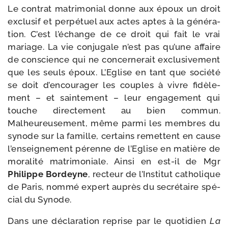
Le contrat matri­mo­nial donne aux époux un droit
exclu­sif et per­pé­tuel aux actes aptes à la géné­ra­
tion. C’est l’échange de ce droit qui fait le vrai
mariage. La vie conju­gale n’est pas qu’une affaire
de conscience qui ne concer­ne­rait exclu­si­ve­ment
que les seuls époux. L’Eglise en tant que socié­té
se doit d’encourager les couples à vivre fidè­le­
ment – et sain­te­ment – leur enga­ge­ment qui
touche direc­te­ment au bien com­mun.
Malheureusement, même par­mi les membres du
synode sur la famille, cer­tains remettent en cause
l’enseignement pérenne de l’Eglise en matière de
mora­li­té matri­mo­niale. Ainsi en est-​il de Mgr
Philippe Bordeyne
, rec­teur de l’Institut catho­lique
de Paris, nom­mé expert auprès du secré­taire spé­
cial du Synode.
Dans une décla­ra­tion reprise par le quo­ti­dien
La